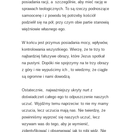
posiadania racji, a szczególnie, aby mieć rację w
sprawach teologicznych. To są rzeczy podnoszące
samoocenę i z powodu tej potrzeby kościół
podzielił się na pół, przy czym obie partie stanowią
więźniowie własnego ego.
W końcu jest przymus posiadania mocy, wpływów,
kontrolowania wszystkiego. Wierzę, że te trzy to
najbardziej fałszywe obrazy, które Jezus spotkał
na pustyni. Dopóki nie spojrzymy na te trzy obrazy
z góry i nie wypuścimy ich , to wiedzmy, że ciągle
są ogromne i nami dowodzą.
Ostatecznie, najważniejszy ukryty nurt z
doświadczeń całego ego to odpuszczenie naszych
uczuć. Wyjdźmy temu naprzeciw: to nie my mamy
uczucia, lecz uczucia mają nas. Nie twierdzę, że
powinniśmy wyprzeć się naszych uczuć, lecz
wzywam was do tego, aby je wymienić,
zidentyfikować i obserwować jak to robi widz. Nie