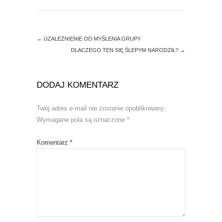
w
e
w
w
i
w
n
i
d
n
o
d
←
UZALEŻNIENIE OD MYŚLENIA GRUPY
w
o
)
w
DLACZEGO TEN SIĘ ŚLEPYM NARODZIŁ?
→
)
DODAJ KOMENTARZ
Twój adres e-mail nie zostanie opublikowany.
Wymagane pola są oznaczone
*
Komentarz
*