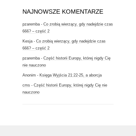
NAJNOWSZE KOMENTARZE
pzaremba
-
Co zrobią wierzący, gdy nadejdzie czas
666? – część 2
Kesja
-
Co zrobią wierzący, gdy nadejdzie czas
666? – część 2
pzaremba
-
Część historii Europy, której nigdy Cię
nie nauczono
Anonim
-
Księga Wyjścia 21:22-25, a aborcja
cms
-
Część historii Europy, której nigdy Cię nie
nauczono