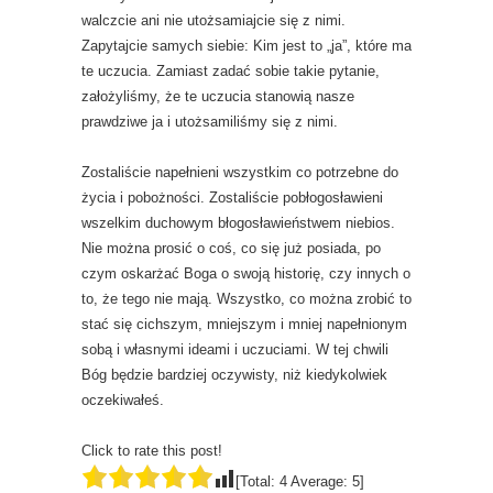
walczcie ani nie utożsamiajcie się z nimi.
Zapytajcie samych siebie: Kim jest to „ja”, które ma
te uczucia. Zamiast zadać sobie takie pytanie,
założyliśmy, że te uczucia stanowią nasze
prawdziwe ja i utożsamiliśmy się z nimi.
Zostaliście napełnieni wszystkim co potrzebne do
życia i pobożności. Zostaliście pobłogosławieni
wszelkim duchowym błogosławieństwem niebios.
Nie można prosić o coś, co się już posiada, po
czym oskarżać Boga o swoją historię, czy innych o
to, że tego nie mają. Wszystko, co można zrobić to
stać się cichszym, mniejszym i mniej napełnionym
sobą i własnymi ideami i uczuciami. W tej chwili
Bóg będzie bardziej oczywisty, niż kiedykolwiek
oczekiwałeś.
Click to rate this post!
[Total:
4
Average:
5
]