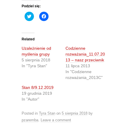
Podziel się:
C
C
l
l
i
i
c
c
k
k
t
t
o
o
Related
s
s
h
h
Uzależnienie od
Codzienne
a
a
r
r
myślenia grupy
rozważania_11.07.20
e
e
5 sierpnia 2018
13 – nasz przeciwnik
o
o
n
n
In "Tyra Stan"
11 lipca 2013
T
F
In "Codzienne
w
a
i
c
rozważania_2013C"
t
e
t
b
Stan 8/9.12.2019
e
o
r
o
19 grudnia 2019
(
k
O
(
In "Autor"
p
O
e
p
n
e
Posted in
Tyra Stan
on
5 sierpnia 2018
by
s
n
i
s
pzaremba
.
Leave a comment
n
i
n
n
e
n