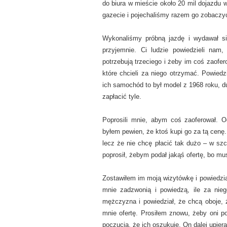
do biura w mieście około 20 mil dojazdu 
gazecie i pojechaliśmy razem go zobaczy
Wykonaliśmy próbną jazdę i wydawał si
przyjemnie. Ci ludzie powiedzieli na
potrzebują trzeciego i żeby im coś zaofe
które chcieli za niego otrzymać. Powie
ich samochód to był model z 1968 roku, d
zapłacić tyle.
Poprosili mnie, abym coś zaoferował. 
byłem pewien, że ktoś kupi go za tą cenę
lecz że nie chcę płacić tak dużo – w s
poprosił, żebym podał jakąś ofertę, bo m
Zostawiłem im moją wizytówkę i powiedział
mnie zadzwonią i powiedzą, ile za nie
mężczyzna i powiedział, że chcą oboje, 
mnie ofertę. Prosiłem znowu, żeby oni po
poczucia, że ich oszukuję. On dalej upiera