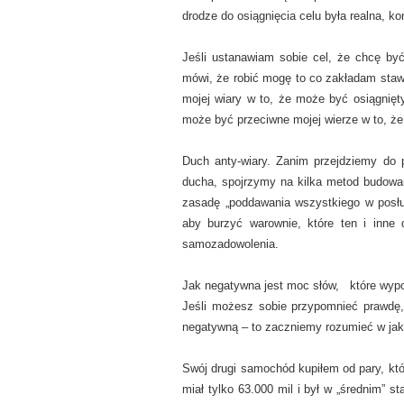
drodze do osiągnięcia celu była realna, kon
Jeśli ustanawiam sobie cel, że chcę by
mówi, że robić mogę to co zakładam stawi
mojej wiary w to, że może być osiągnięt
może być przeciwne mojej wierze w to, że
Duch anty-wiary. Zanim przejdziemy do
ducha, spojrzymy na kilka metod budowan
zasadę „poddawania wszystkiego w pos
aby burzyć warownie, które ten i inne 
samozadowolenia.
Jak negatywna jest moc słów, które wypo
Jeśli możesz sobie przypomnieć prawdę
negatywną – to zaczniemy rozumieć w ja
Swój drugi samochód kupiłem od pary, któ
miał tylko 63.000 mil i był w „średnim” 