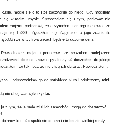
kupię, modlę się o to i że zadzwonię do niego. Gdy modliłem
iła się w moim umyśle. Sprzeczałem się z tym, ponieważ nie
iałem mojemu partnerowi, co otrzymałem i on argumentował, że
ajmniej 1500$ . Zgodziłem się. Zapytałem o jego zdanie ile
mą 500$ i że w tych warunkach będzie to uczciwa cena.
 Powiedziałem mojemu partnerowi, że poszukam mniejszego
 zadzwonili do mnie znowu i pytali czy już doszedłem do jakiejś
edziałem, że tak, lecz że nie chcę ich obrażać. Powiedziałem:
yzna – odprowadzimy go do pańskiego biura i odbierzemy mini-
dę nie chcę was wykorzystać.
ują z tym, że ja będę miał ich samochód i mogą go dostarczyć.
o!
dolarów to może spalić się do cna i nie będzie wielkiej straty.