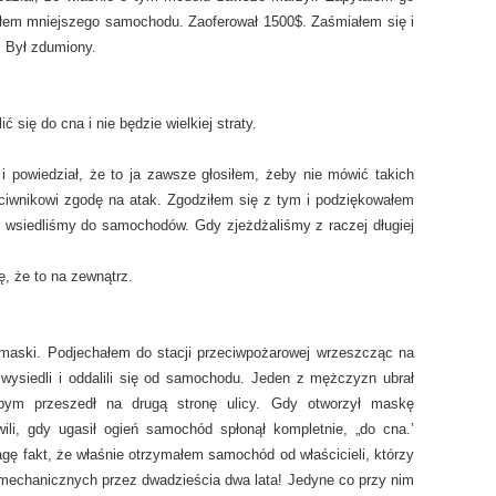
ałem mniejszego samochodu. Zaoferował 1500$. Zaśmiałem się i
. Był zdumiony.
ć się do cna i nie będzie wielkiej straty.
i powiedział, że to ja zawsze głosiłem, żeby nie mówić takich
ciwnikowi zgodę na atak. Zgodziłem się z tym i podziękowałem
 wsiedliśmy do samochodów. Gdy zjeżdżaliśmy z raczej długiej
ę, że to na zewnątrz.
 maski. Podjechałem do stacji przeciwpożarowej wrzeszcząc na
 wysiedli i oddalili się od samochodu. Jeden z mężczyzn ubrał
bym przeszedł na drugą stronę ulicy. Gdy otworzył maskę
li, gdy ugasił ogień samochód spłonął kompletnie, „do cna.’
 fakt, że właśnie otrzymałem samochód od właścicieli, którzy
 mechanicznych przez dwadzieścia dwa lata! Jedyne co przy nim