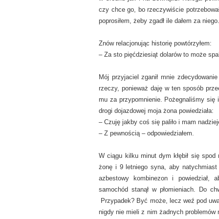
czy chce go, bo rzeczywiście potrzebow
poprosiłem, żeby zgadł ile dałem za niego
Znów relacjonując historię powtórzyłem:
– Za sto pięćdziesiąt dolarów to może spali
Mój przyjaciel zganił mnie zdecydowanie 
rzeczy, ponieważ daję w ten sposób prze
mu za przypomnienie. Pożegnaliśmy się i
drogi dojazdowej moja żona powiedziała:
– Czuję jakby coś się paliło i mam nadziej
– Z pewnością – odpowiedziałem.
W ciągu kilku minut dym kłębił się spod
żonę i 9 letniego syna, aby natychmiast
azbestowy kombinezon i powiedział, a
samochód stanął w płomieniach. Do chwi
Przypadek? Być może, lecz weź pod uwagę
nigdy nie mieli z nim żadnych problemów