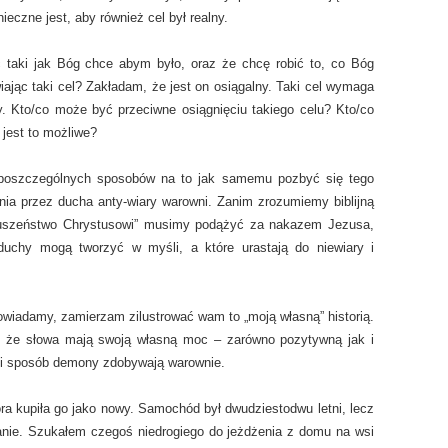
ieczne jest, aby również cel był realny.
ć taki jak Bóg chce abym było, oraz że chcę robić to, co Bóg
ając taki cel? Zakładam, że jest on osiągalny. Taki cel wymaga
y. Kto/co może być przeciwne osiągnięciu takiego celu? Kto/co
 jest to możliwe?
 poszczególnych sposobów na to jak samemu pozbyć się tego
ia przez ducha anty-wiary warowni. Zanim zrozumiemy biblijną
łuszeństwo Chrystusowi” musimy podążyć za nakazem Jezusa,
duchy mogą tworzyć w myśli, a które urastają do niewiary i
wiadamy, zamierzam zilustrować wam to „moją własną” historią.
, że słowa mają swoją własną moc – zarówno pozytywną jak i
ki sposób demony zdobywają warownie.
ra kupiła go jako nowy. Samochód był dwudziestodwu letni, lecz
stanie. Szukałem czegoś niedrogiego do jeżdżenia z domu na wsi