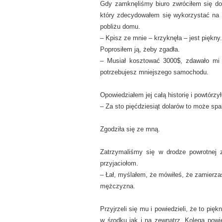
Gdy zamknęliśmy biuro zwróciłem się do
który zdecydowałem się wykorzystać na w
pobliżu domu.
– Kpisz ze mnie – krzyknęła – jest piękny. 
Poprosiłem ją, żeby zgadła.
– Musiał kosztować 3000$, zdawało mi s
potrzebujesz mniejszego samochodu.
Opowiedziałem jej całą historię i powtórz
– Za sto pięćdziesiąt dolarów to może spali
Zgodziła się ze mną.
Zatrzymaliśmy się w drodze powrotnej 
przyjaciołom.
– Łał, myślałem, że mówiłeś, że zamierza
mężczyzna.
Przyjrzeli się mu i powiedzieli, że to pi
w środku jak i na zewnątrz. Kolega pow