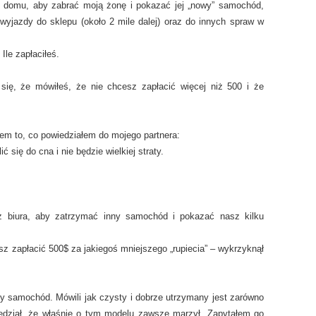
 domu, aby zabrać moją żonę i pokazać jej „nowy” samochód,
yjazdy do sklepu (około 2 mile dalej) oraz do innych spraw w
Ile zapłaciłeś.
ię, że mówiłeś, że nie chcesz zapłacić więcej niż 500 i że
yłem to, co powiedziałem do mojego partnera:
ć się do cna i nie będzie wielkiej straty.
z biura, aby zatrzymać inny samochód i pokazać nasz kilku
sz zapłacić 500$ za jakiegoś mniejszego „rupiecia” – wykrzyknął
ękny samochód. Mówili jak czysty i dobrze utrzymany jest zarówno
iedział, że właśnie o tym modelu zawsze marzył. Zapytałem go