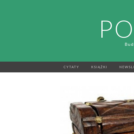
PO
Bud
CYTATY
KSIĄŻKI
NEWSL