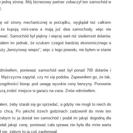
w jedną stronę. Mój biznesowy partner zobaczył ten samochód w
ć.
ę od strony mechanicznej w porządku, wyglądał też całkiem
m, że kupują mini-vana a mają już dwa samochody, więc nie
rować. Samochód był piękny i więcej wart niż siedemset dolarów,
działem im jednak, że szukam czegoś bardziej ekonomicznego a
uży „benzynowy wieprz”, więc z tego powodu, nie byłem w stanie
Odmówiłem, ponieważ samochód wart był ponad 700 dolarów i
. Mężczyzna zapytał, czy mi się podoba. Zapewniłem go, że tak,
zczególności biorąc pod uwagę wysokie ceny benzyny. Ponownie
uszą zrobić miejsce w garażu na vana. Znów odmówiłem.
em, żeby starali się go sprzedać, a gdyby nie mogli to niech do
go chcą. Po jakichś trzech godzinach zadzwonił do mnie ten
żebym to ja dostał ten samochód i podał im jakąś dogodną dla
dali jakąś cenę, ponieważ cała sprawa nie była dla mnie warta
ł się, żebym to ja coś zaoferował.