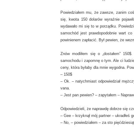
Powiedziałem mu, że zawsze, zanim coś 
się, kwota 150 dolarów wyraźnie pojaw
wydawało mi się to w porządku. Powiedz
samochód jest prawdopodobnie wart co n
powinienem zapłacić. Był pewien, że wez
Znów modliłem się o „dostałem” 150$.
samochodu i zapomnę o tym. Ale ci ludzie
ceny, która byłaby dla mnie wygodna. Powi
– 150$
– Ok. – natychmiast odpowiedział mężcz
vana.
– Jest pan pewien? – zapytałem – Napraw
Odpowiedzieli, że naprawdę dobrze się cz
– Gee – krzyknął mój partner – ukradłeś g
– No, – powiedziałem – za sto pięćdziesiąt 