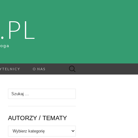
.PL
Boga
Szukaj:
YTELNICY
O NAS
Szukaj:
AUTORZY / TEMATY
Autorzy
/