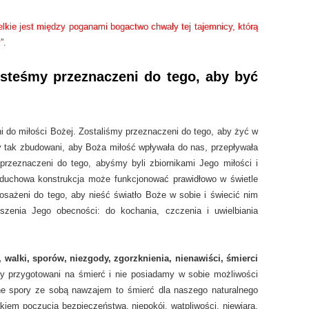
elkie jest między poganami bogactwo chwały tej tajemnicy, którą
y
”.
esteśmy przeznaczeni do tego, aby być
 do miłości Bożej. Zostaliśmy przeznaczeni do tego, aby żyć w
my tak zbudowani, aby Boża miłość wpływała do nas, przepływała
przeznaczeni do tego, abyśmy byli zbiornikami Jego miłości i
 duchowa konstrukcja może funkcjonować prawidłowo w świetle
osażeni do tego, aby nieść światło Boże w sobie i świecić nim
szenia Jego obecności: do kochania, czczenia i uwielbiania
 walki, sporów, niezgody, zgorzknienia, nienawiści, śmierci
y przygotowani na śmierć i nie posiadamy w sobie możliwości
iczne spory ze sobą nawzajem to śmierć dla naszego naturalnego
iem poczucia bezpieczeństwa, niepokój, wątpliwości, niewiara,