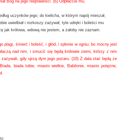
iał Bóg na jego nieprawości. (6) Odpłaćcie mu,
według uczynków jego; do kielicha, w którym napój mieszał,
ebie uwielbiał i rozkoszy zażywał, tyle udręki i boleści mu
ę jak królowa, wdową nie jestem, a żałoby nie zaznam.
o plagi, śmierć i boleść, i głód, i spłonie w ogniu; bo mocny jest
apłaczą nad nim, i smucić się będą królowie ziemi, którzy z nim
 zażywali, gdy ujrzą dym jego pożaru. (10) Z dala stać będą ze
iada, biada tobie, miasto wielkie, Babilonie, miasto potężne,
d.
5
]