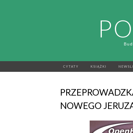
PO
Bud
CYTATY
KSIĄŻKI
NEWSL
PRZEPROWADZKA
NOWEGO JERUZ