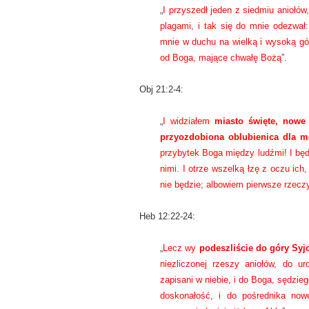
„
I przyszedł jeden z siedmiu aniołów
plagami, i tak się do mnie odezwał
mnie w duchu na wielką i wysoką gó
od Boga, mające chwałę Bożą
”.
Obj 21:2-4:
„
I widziałem
miasto święte, nowe
przyozdobiona oblubienica dla 
przybytek Boga między ludźmi! I będ
nimi. I otrze wszelką łzę z oczu ich,
nie będzie; albowiem pierwsze rzecz
Heb 12:22-24:
„
Lecz wy
podeszliście do góry Syj
niezliczonej rzeszy aniołów, do u
zapisani w niebie, i do Boga, sędzie
doskonałość, i do pośrednika nowe