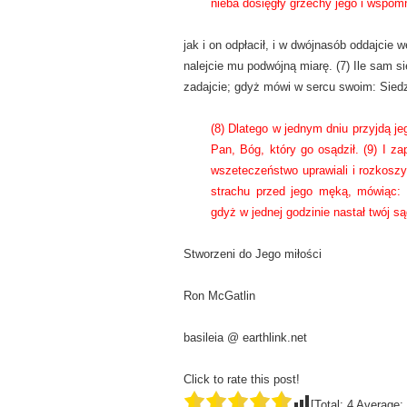
nieba dosięgły grzechy jego i wspomn
jak i on odpłacił, i w dwójnasób oddajcie 
nalejcie mu podwójną miarę. (7) Ile sam si
zadajcie; gdyż mówi w sercu swoim: Siedz
(8) Dlatego w jednym dniu przyjdą jeg
Pan, Bóg, który go osądził. (9) I z
wszeteczeństwo uprawiali i rozkoszy
strachu przed jego męką, mówiąc: B
gdyż w jednej godzinie nastał twój są
Stworzeni do Jego miłości
Ron McGatlin
basileia @ earthlink.net
Click to rate this post!
[Total:
4
Average: