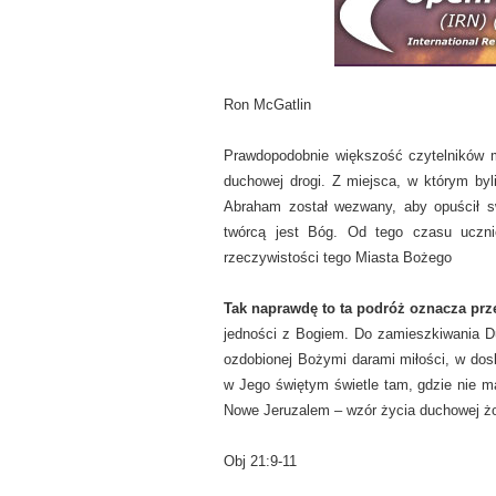
Ron McGatlin
Prawdopodobnie większość czytelników
duchowej drogi. Z miejsca, w którym by
Abraham został wezwany, aby opuścił sw
twórcą jest Bóg. Od tego czasu uczn
rzeczywistości tego Miasta Bożego
Tak naprawdę to ta podróż oznacza prz
jedności z Bogiem. Do zamieszkiwania Duc
ozdobionej Bożymi darami miłości, w dosk
w Jego świętym świetle tam, gdzie nie ma
Nowe Jeruzalem – wzór życia duchowej ż
Obj 21:9-11