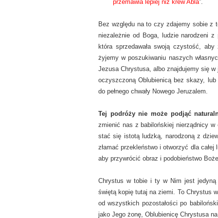
przemawia lepiej niż krew Abla
”.
Bez względu na to czy zdajemy sobie z t
niezależnie od Boga, ludzie narodzeni 
która sprzedawała swoją czystość, aby 
żyjemy w poszukiwaniu naszych własnych
Jezusa Chrystusa, albo znajdujemy się w 
oczyszczoną Oblubienicą bez skazy, lub
do pełnego chwały Nowego Jeruzalem.
Tej podróży nie może podjąć naturaln
zmienić nas z babilońskiej nierządnicy 
stać się istotą ludzką, narodzoną z dzi
złamać przekleństwo i otworzyć dla całej 
aby przywrócić obraz i podobieństwo Boże
Chrystus w tobie i ty w Nim jest jedyną
świętą kopię tutaj na ziemi. To Chrystus 
od wszystkich pozostałości po babiloński
jako Jego żonę, Oblubienicę Chrystusa na