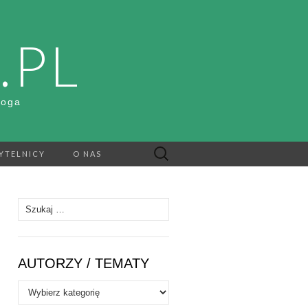
.PL
Boga
Szukaj:
YTELNICY
O NAS
Szukaj:
AUTORZY / TEMATY
Autorzy
/