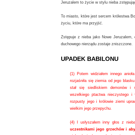
Jeruzalem to życie w stylu nieba zstępują
To miasto, które jest sercem królestwa Boż
życiu, które ma przyjść.
Zstępuje z nieba jako Nowe Jeruzalem, c
duchowego nierządu zostaje zniszczone.
UPADEK BABILONU
(1) Potem widziałem innego anioła
rozjaśniła się ziemia od jego blask
stał się siedliskiem demonów i 
wszelkiego ptactwa nieczystego i 
rozpusty jego i królowie ziemi upr
wielkim jego przepychu.
(4) I usłyszałem inny głos z nie
uczestnikami jego grzechów i aby