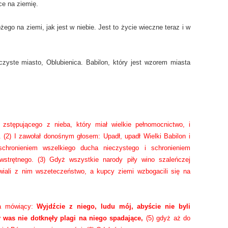
ce na ziemię.
ego na ziemi, jak jest w niebie. Jest to życie wieczne teraz i w
zyste miasto, Oblubienica. Babilon, który jest wzorem miasta
 zstępującego z nieba, który miał wielkie pełnomocnictwo, i
u. (2) I zawołał donośnym głosem: Upadł, upadł Wielki Babilon i
schronieniem wszelkiego ducha nieczystego i schronieniem
wstrętnego. (3) Gdyż wszystkie narody piły wino szaleńczej
awiali z nim wszeteczeństwo, a kupcy ziemi wzbogacili się na
ba mówiący:
Wyjdźcie z niego, ludu mój, abyście nie byli
 was nie dotknęły plagi na niego spadające,
(5) gdyż aż do