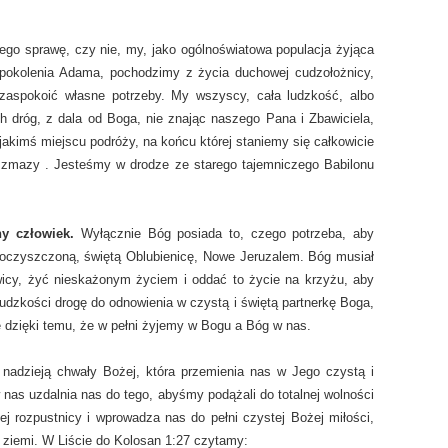
ego sprawę, czy nie, my, jako ogólnoświatowa populacja żyjąca
z pokolenia Adama, pochodzimy z życia duchowej cudzołożnicy,
zaspokoić własne potrzeby. My wszyscy, cała ludzkość, albo
 dróg, z dala od Boga, nie znając naszego Pana i Zbawiciela,
jakimś miejscu podróży, na końcu której staniemy się całkowicie
 zmazy . Jesteśmy w drodze ze starego tajemniczego Babilonu
y człowiek.
Wyłącznie Bóg posiada to, czego potrzeba, aby
w oczyszczoną, świętą Oblubienicę, Nowe Jeruzalem. Bóg musiał
ewicy, żyć nieskażonym życiem i oddać to życie na krzyżu, aby
ludzkości drogę do odnowienia w czystą i świętą partnerkę Boga,
 dzięki temu, że w pełni żyjemy w Bogu a Bóg w nas.
 nadzieją chwały Bożej, która przemienia nas w Jego czystą i
w nas uzdalnia nas do tego, abyśmy podążali do totalnej wolności
ej rozpustnicy i wprowadza nas do pełni czystej Bożej miłości,
 ziemi. W Liście do Kolosan 1:27 czytamy: