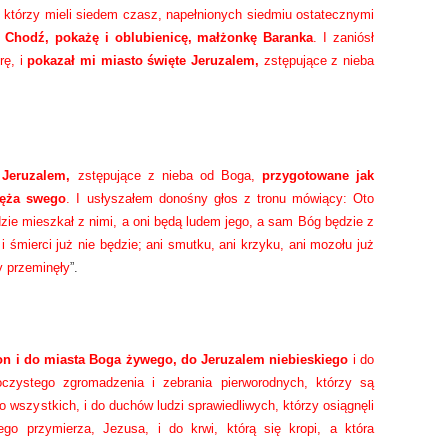
, którzy mieli siedem czasz, napełnionych siedmiu ostatecznymi
:
Chodź, pokażę i oblubienicę, małżonkę Baranka
. I zaniósł
rę, i
pokazał mi miasto święte Jeruzalem,
zstępujące z nieba
 Jeruzalem,
zstępujące z nieba od Boga,
przygotowane jak
męża swego
. I usłyszałem donośny głos z tronu mówiący: Oto
zie mieszkał z nimi, a oni będą ludem jego, a sam Bóg będzie z
 i śmierci już nie będzie; ani smutku, ani krzyku, ani mozołu już
y przeminęły
”.
on i do miasta Boga żywego, do Jeruzalem niebieskiego
i do
roczystego zgromadzenia i zebrania pierworodnych, którzy są
go wszystkich, i do duchów ludzi sprawiedliwych, którzy osiągnęli
go przymierza, Jezusa, i do krwi, którą się kropi, a która