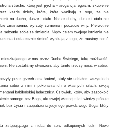
strona strachu, którą jest
pycha
– arogancja, egoizm, skupienie
oraz każde dzieło, które, które wynikają z tego, że nie
ierć na ducha, duszę i ciało. Nasze duchy, dusze i ciała nie
bie zmartwienia, wyrzuty sumienia i poczucie winy. Pierwotnie
a radzenie sobie ze śmiercią. Nigdy celem twojego istnienia nie
urzenia i ostatecznie śmierć wynikają z tego, że musimy nosić
a mieszkającego w nas przez Ducha Świętego, taką możliwość,
eni. Nie zostaliśmy stworzeni, aby tamte rzeczy nosić w sobie.
roczyły przez grzech oraz śmierć, stały się udziałem wszystkich
nia sobie z nimi i pokonania ich o własnych siłach, swoją
mentami babilońskiej ladacznicy. Człowiek, który, aby zaspokoić
siebie samego bez Boga, ufa swojej własnej sile i wiedzy próbuje
iek bez życia i zaopatrzenia jedynego prawdziwego Boga, który
ta zstępującego z nieba do serc odkupionych ludzi. Nowe