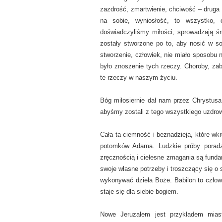
zazdrość, zmartwienie, chciwość – druga 
na sobie, wyniosłość, to wszystko, 
doświadczyliśmy miłości, sprowadzają śm
zostały stworzone po to, aby nosić w so
stworzenie, człowiek, nie miało sposobu n
było znoszenie tych rzeczy. Choroby, zab
te rzeczy w naszym życiu.
Bóg miłosiernie dał nam przez Chrystus
abyśmy zostali z tego wszystkiego uzdrowi
Cała ta ciemność i beznadzieja, które wk
potomków Adama. Ludzkie próby poradze
zręcznością i cielesne zmagania są funda
swoje własne potrzeby i troszczący się o 
wykonywać dzieła Boże. Babilon to człow
staje się dla siebie bogiem.
Nowe Jeruzalem jest przykładem mias