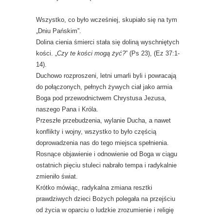
Wszystko, co było wcześniej, skupiało się na tym
„Dniu Pańskim”.
Dolina cienia śmierci stała się doliną wyschniętych
kości. „
Czy te kości mogą żyć?
” (Ps 23), (Ez 37:1-
14).
Duchowo rozproszeni, letni umarli byli i powracają
do połączonych, pełnych żywych ciał jako armia
Boga pod przewodnictwem Chrystusa Jezusa,
naszego Pana i Króla.
Przeszłe przebudzenia, wylanie Ducha, a nawet
konflikty i wojny, wszystko to było częścią
doprowadzenia nas do tego miejsca spełnienia.
Rosnące objawienie i odnowienie od Boga w ciągu
ostatnich pięciu stuleci nabrało tempa i radykalnie
zmieniło świat.
Krótko mówiąc, radykalna zmiana resztki
prawdziwych dzieci Bożych polegała na przejściu
od życia w oparciu o ludzkie zrozumienie i religię