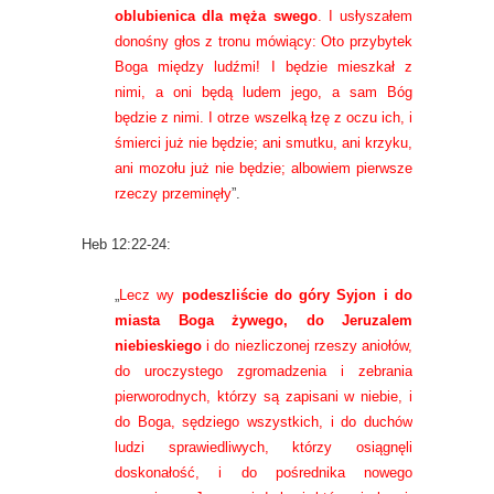
oblubienica dla męża swego
. I usłyszałem
donośny głos z tronu mówiący: Oto przybytek
Boga między ludźmi! I będzie mieszkał z
nimi, a oni będą ludem jego, a sam Bóg
będzie z nimi. I otrze wszelką łzę z oczu ich, i
śmierci już nie będzie; ani smutku, ani krzyku,
ani mozołu już nie będzie; albowiem pierwsze
rzeczy przeminęły
”.
Heb 12:22-24:
„
Lecz wy
podeszliście do góry Syjon i do
miasta Boga żywego, do Jeruzalem
niebieskiego
i do niezliczonej rzeszy aniołów,
do uroczystego zgromadzenia i zebrania
pierworodnych, którzy są zapisani w niebie, i
do Boga, sędziego wszystkich, i do duchów
ludzi sprawiedliwych, którzy osiągnęli
doskonałość, i do pośrednika nowego