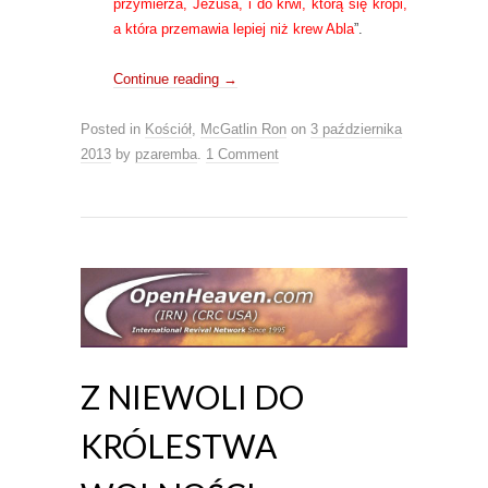
przymierza, Jezusa, i do krwi, którą się kropi,
a która przemawia lepiej niż krew Abla
”.
Continue reading
→
Posted in
Kościół
,
McGatlin Ron
on
3 października
2013
by
pzaremba
.
1 Comment
Z NIEWOLI DO
KRÓLESTWA