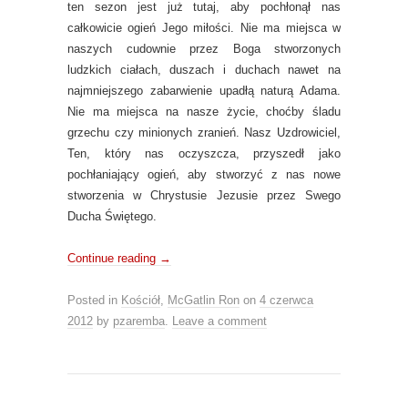
ten sezon jest już tutaj, aby pochłonął nas
całkowicie ogień Jego miłości. Nie ma miejsca w
naszych cudownie przez Boga stworzonych
ludzkich ciałach, duszach i duchach nawet na
najmniejszego zabarwienie upadłą naturą Adama.
Nie ma miejsca na nasze życie, choćby śladu
grzechu czy minionych zranień. Nasz Uzdrowiciel,
Ten, który nas oczyszcza, przyszedł jako
pochłaniający ogień, aby stworzyć z nas nowe
stworzenia w Chrystusie Jezusie przez Swego
Ducha Świętego.
Continue reading
→
Posted in
Kościół
,
McGatlin Ron
on
4 czerwca
2012
by
pzaremba
.
Leave a comment