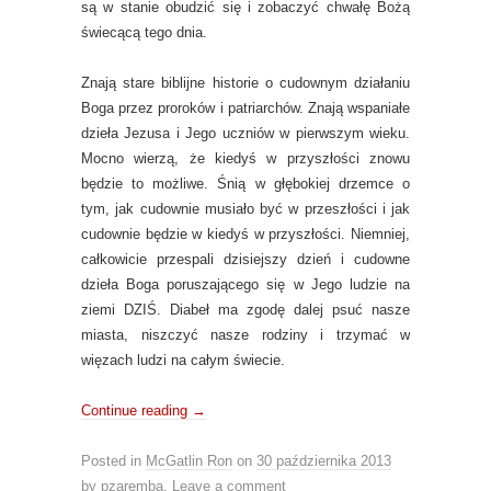
są w stanie obudzić się i zobaczyć chwałę Bożą
świecącą tego dnia.
Znają stare biblijne historie o cudownym działaniu
Boga przez proroków i patriarchów. Znają wspaniałe
dzieła Jezusa i Jego uczniów w pierwszym wieku.
Mocno wierzą, że kiedyś w przyszłości znowu
będzie to możliwe. Śnią w głębokiej drzemce o
tym, jak cudownie musiało być w przeszłości i jak
cudownie będzie w kiedyś w przyszłości. Niemniej,
całkowicie przespali dzisiejszy dzień i cudowne
dzieła Boga poruszającego się w Jego ludzie na
ziemi DZIŚ. Diabeł ma zgodę dalej psuć nasze
miasta, niszczyć nasze rodziny i trzymać w
więzach ludzi na całym świecie.
Continue reading
→
Posted in
McGatlin Ron
on
30 października 2013
by
pzaremba
.
Leave a comment