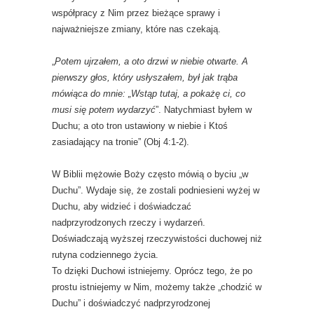
współpracy z Nim przez bieżące sprawy i
najważniejsze zmiany, które nas czekają.
„
Potem ujrzałem, a oto drzwi w niebie otwarte. A
pierwszy głos, który usłyszałem, był jak trąba
mówiąca do mnie: „Wstąp tutaj, a pokażę ci, co
musi się potem wydarzyć
”. Natychmiast byłem w
Duchu; a oto tron ustawiony w niebie i Ktoś
zasiadający na tronie” (Obj 4:1-2).
W Biblii mężowie Boży często mówią o byciu „w
Duchu”. Wydaje się, że zostali podniesieni wyżej w
Duchu, aby widzieć i doświadczać
nadprzyrodzonych rzeczy i wydarzeń.
Doświadczają wyższej rzeczywistości duchowej niż
rutyna codziennego życia.
To dzięki Duchowi istniejemy. Oprócz tego, że po
prostu istniejemy w Nim, możemy także „chodzić w
Duchu” i doświadczyć nadprzyrodzonej