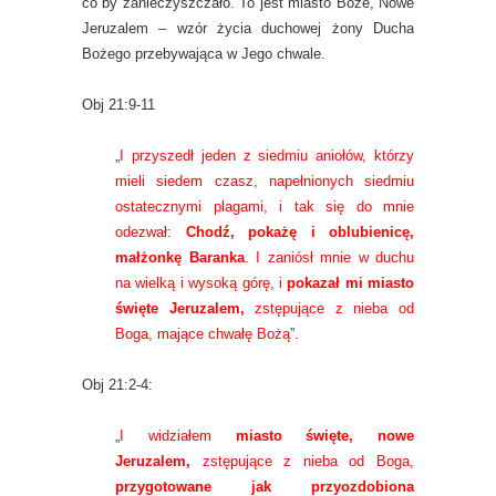
co by zanieczyszczało. To jest miasto Boże, Nowe
Jeruzalem – wzór życia duchowej żony Ducha
Bożego przebywająca w Jego chwale.
Obj 21:9-11
„
I przyszedł jeden z siedmiu aniołów, którzy
mieli siedem czasz, napełnionych siedmiu
ostatecznymi plagami, i tak się do mnie
odezwał:
Chodź, pokażę i oblubienicę,
małżonkę Baranka
. I zaniósł mnie w duchu
na wielką i wysoką górę, i
pokazał mi miasto
święte Jeruzalem,
zstępujące z nieba od
Boga, mające chwałę Bożą
”.
Obj 21:2-4:
„
I widziałem
miasto święte, nowe
Jeruzalem,
zstępujące z nieba od Boga,
przygotowane jak przyozdobiona