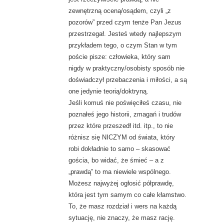
zewnętrzną oceną/osądem, czyli „z
pozorów” przed czym tenże Pan Jezus
przestrzegał. Jesteś wtedy najlepszym
przykładem tego, o czym Stan w tym
poście pisze: człowieka, który sam
nigdy w praktyczny/osobisty sposób nie
doświadczył przebaczenia i miłości, a są
one jedynie teorią/doktryną.
Jeśli komuś nie poświęciłeś czasu, nie
poznałeś jego historii, zmagań i trudów
przez które przeszedł itd. itp., to nie
różnisz się NICZYM od świata, który
robi dokładnie to samo – skasować
gościa, bo widać, że śmieć – a z
„prawdą” to ma niewiele wspólnego.
Możesz najwyżej ogłosić półprawdę,
która jest tym samym co całe kłamstwo.
To, że masz rozdział i wers na każdą
sytuację, nie znaczy, że masz rację.