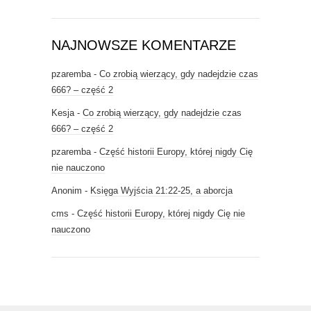
NAJNOWSZE KOMENTARZE
pzaremba
-
Co zrobią wierzący, gdy nadejdzie czas
666? – część 2
Kesja
-
Co zrobią wierzący, gdy nadejdzie czas
666? – część 2
pzaremba
-
Część historii Europy, której nigdy Cię
nie nauczono
Anonim
-
Księga Wyjścia 21:22-25, a aborcja
cms
-
Część historii Europy, której nigdy Cię nie
nauczono