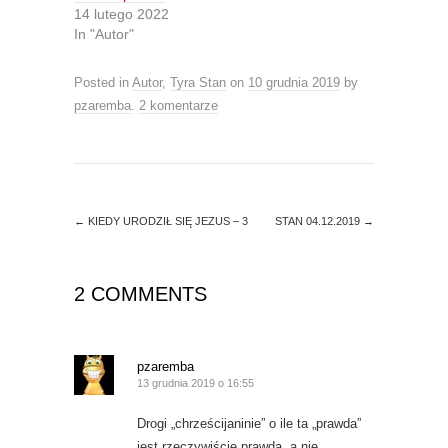
t
e
14 lutego 2022
t
b
In "Autor"
e
o
r
o
(
k
O
(
Posted in
Autor
,
Tyra Stan
on
10 grudnia 2019
by
p
O
e
p
pzaremba
.
2 komentarze
n
e
s
n
i
s
n
i
n
n
e
n
w
e
w
w
i
w
←
KIEDY URODZIŁ SIĘ JEZUS – 3
STAN 04.12.2019
→
n
i
d
n
o
d
w
o
)
w
2 COMMENTS
)
pzaremba
13 grudnia 2019 o 16:55
Drogi „chrześcijaninie” o ile ta „prawda”
jest rzeczywiście prawdą, a nie