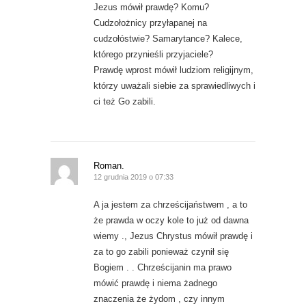
Jezus mówił prawdę? Komu?
Cudzołożnicy przyłapanej na
cudzołóstwie? Samarytance? Kalece,
którego przynieśli przyjaciele?
Prawdę wprost mówił ludziom religijnym,
którzy uważali siebie za sprawiedliwych i
ci też Go zabili.
Roman.
12 grudnia 2019 o 07:33
A ja jestem za chrześcijaństwem , a to
że prawda w oczy kole to już od dawna
wiemy ., Jezus Chrystus mówił prawdę i
za to go zabili ponieważ czynił się
Bogiem . . Chrześcijanin ma prawo
mówić prawdę i niema żadnego
znaczenia że żydom , czy innym