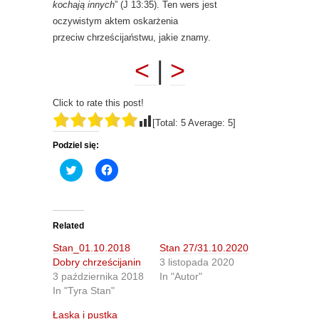
kochają innych
” (J 13:35). Ten wers jest
oczywistym aktem oskarżenia
przeciw chrześcijaństwu, jakie znamy.
<
|
>
Click to rate this post!
[Total:
5
Average:
5
]
Podziel się:
C
C
l
l
i
i
c
c
k
k
t
t
o
o
Related
s
s
h
h
Stan_01.10.2018
Stan 27/31.10.2020
a
a
r
r
Dobry chrześcijanin
3 listopada 2020
e
e
3 października 2018
In "Autor"
o
o
n
n
In "Tyra Stan"
T
F
w
a
Łaska i pustka
i
c