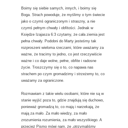
Boimy się siebie samych, innych, i boimy się
Boga. Strach powoduje, że myślimy o tym świecie
jako o czymś ograniczonym i straszny, a nie
czymś pełnym chwały i obfitości. Jednak w
Księdze Izajasza 6:3 czytamy, że cała ziemia jest
pełna chwały. Podobni do Marty jesteśmy tak
rozproszeni wieloma rzeczami, które uważamy za
ważne, że tracimy to jedno, co jest rzeczywiście
ważne i co daje wolne, pełne, obfite i radosne
życie. Troszczymy się o to, co napawa nas
strachem po czym gromadzimy i strzeżemy to, co
uważamy za ograniczone.
Rozmawiam z takie wielu osobami, które nie są w
stanie wyjść poza to, gdzie znajdują się duchowo,
ponieważ gromadzą to, co mają i narzekają, że
mają za mało. Za mało wiedzy, za mało
zrozumienia rozumienia, za mało wszystkiego. A
przecież Pismo mówi nam, że „otrzymaliśmy