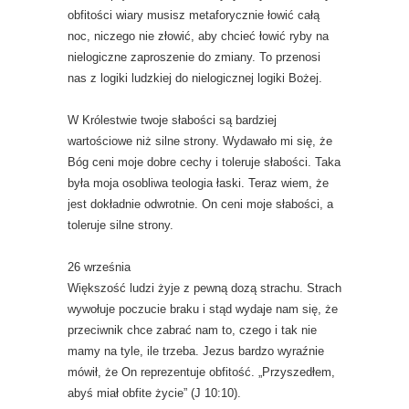
obfitości wiary musisz metaforycznie łowić całą
noc, niczego nie złowić, aby chcieć łowić ryby na
nielogiczne zaproszenie do zmiany. To przenosi
nas z logiki ludzkiej do nielogicznej logiki Bożej.
W Królestwie twoje słabości są bardziej
wartościowe niż silne strony. Wydawało mi się, że
Bóg ceni moje dobre cechy i toleruje słabości. Taka
była moja osobliwa teologia łaski. Teraz wiem, że
jest dokładnie odwrotnie. On ceni moje słabości, a
toleruje silne strony.
26 września
Większość ludzi żyje z pewną dozą strachu. Strach
wywołuje poczucie braku i stąd wydaje nam się, że
przeciwnik chce zabrać nam to, czego i tak nie
mamy na tyle, ile trzeba. Jezus bardzo wyraźnie
mówił, że On reprezentuje obfitość. „Przyszedłem,
abyś miał obfite życie” (J 10:10).