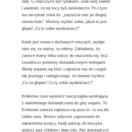
rady. Ci mężczyźni byli rybakami, znali swój zawód
i wiedzieli, że tej nocy byli nieskuteczni. Po czym
ten nie-rybrak mówi im: „zarzućcie sieć po drugiej
stronie łodzi”. Musimy myśleć sobie, jakże to jest
głupie! „Co ty sobie wyobrażasz?”
Kiedy jest mowa o duchowych rzeczach, wydaje
nam się, że wiemy, co robimy. Zakładamy, że
zawsze mamy kilka rzeczy do nauczenia się, lecz
zasadniczo jesteśmy doświadczonymi teologami.
Wtedy pojawia się ktoś i zaprasza nas do czegoś
tak prostego i nielogicznego, że również myślisz:
„Co za głupiec! Co ty sobie wyobrażasz?”
Królestwo musi wywrócić naszą logikę wynikającą
z wieloletniego doświadczenia do góry nogami. To
Królestwo zawsze zaprasza cię poza to, co ma dla
ciebie sens. Musisz usłyszeć zaproszenie do
nakarmienia tysięcy, kiedy patrząc do koszyka
widzisz pięć chlebów i dwie ryby. Aby doświadczyć