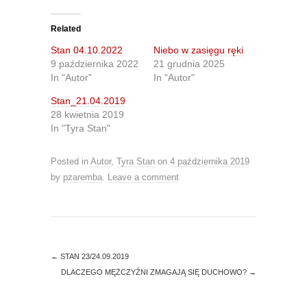
k
k
t
t
o
o
Related
s
s
h
h
Stan 04.10.2022
Niebo w zasięgu ręki
a
a
r
r
9 października 2022
21 grudnia 2025
e
e
In "Autor"
In "Autor"
o
o
n
n
T
F
Stan_21.04.2019
w
a
28 kwietnia 2019
i
c
t
e
In "Tyra Stan"
t
b
e
o
r
o
(
k
Posted in
Autor
,
Tyra Stan
on
4 października 2019
O
(
by
pzaremba
p
.
Leave a comment
O
e
p
n
e
s
n
i
s
n
i
n
n
e
n
w
e
←
STAN 23/24.09.2019
w
w
i
w
DLACZEGO MĘŻCZYŹNI ZMAGAJĄ SIĘ DUCHOWO?
→
n
i
d
n
o
d
w
o