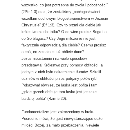
wszystko, co jest potrzebne do życia i pobożności”
(2Ptr 1:3) oraz, że zostaliśmy „pobłogosławieni
wszelkim duchowym błogosławieństwem w Jezusie
Chrystusie” (Ef 1:3). Czy to brzmi dla ciebie jak
królestwo niedostatku? O co więc prosisz Boga i o
co Go błagasz? Czy Jego milczenie nie jest
faktycznie odpowiedzią dla ciebie? Czemu prosisz
o coś, co zostało ci już obficie dane?
Jezus nieustannie i na wiele sposobów
przedstawiał Królestwo przy pomocy obfitości, a
jednym z nich było nakarmienie tłumów. Szkolił
uczniów w obfitości przez potężny połów ryb!
Pokazywał również, że łaska jest obfita i tam
„gdzie grzech obfituje tam łaska jest jeszcze
bardziej obfita” (Rzm 5:20).
Fundamentalizm jest zakorzeniony w braku.
Pośrednio mówi, że „jest niewystarczająco dużo
miłości Bożej, za mało przebaczenia, niewiele