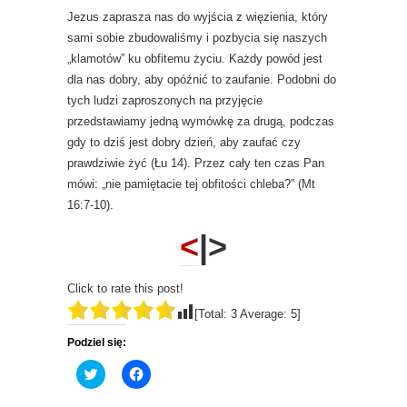
Jezus zaprasza nas do wyjścia z więzienia, który
sami sobie zbudowaliśmy i pozbycia się naszych
„klamotów” ku obfitemu życiu. Każdy powód jest
dla nas dobry, aby opóźnić to zaufanie. Podobni do
tych ludzi zaproszonych na przyjęcie
przedstawiamy jedną wymówkę za drugą, podczas
gdy to dziś jest dobry dzień, aby zaufać czy
prawdziwie żyć (Łu 14). Przez cały ten czas Pan
mówi: „nie pamiętacie tej obfitości chleba?” (Mt
16:7-10).
<
|>
Click to rate this post!
[Total:
3
Average:
5
]
Podziel się:
C
C
l
l
i
i
c
c