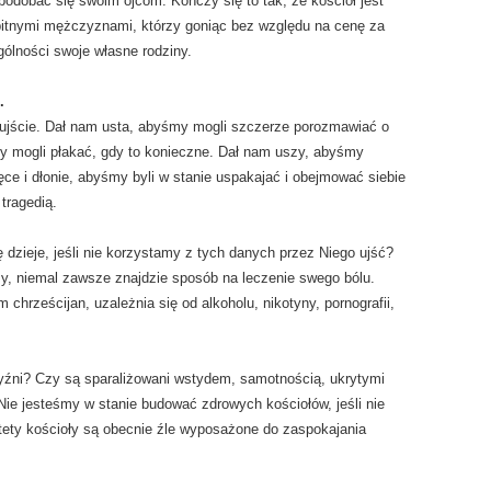
ypodobać się swoim ojcom. Kończy się to tak, że kościół jest
itnymi mężczyznami, którzy goniąc bez względu na cenę za
ólności swoje własne rodziny.
.
ujście. Dał nam usta, abyśmy mogli szczerze porozmawiać o
 mogli płakać, gdy to konieczne. Dał nam uszy, abyśmy
ręce i dłonie, abyśmy byli w stanie uspakajać i obejmować siebie
tragedią.
 dzieje, jeśli nie korzystamy z tych danych przez Niego ujść?
, niemal zawsze znajdzie sposób na leczenie swego bólu.
chrześcijan, uzależnia się od alkoholu, nikotyny, pornografii,
yźni? Czy są sparaliżowani wstydem, samotnością, ukrytymi
Nie jesteśmy w stanie budować zdrowych kościołów, jeśli nie
ety kościoły są obecnie źle wyposażone do zaspokajania