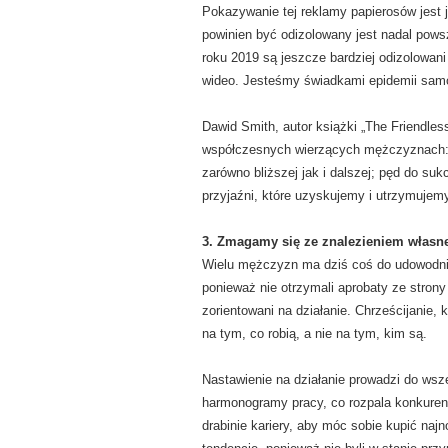
Pokazywanie tej reklamy papierosów jest
powinien być odizolowany jest nadal po
roku 2019 są jeszcze bardziej odizolowani n
wideo. Jesteśmy świadkami epidemii samotn
Dawid Smith, autor książki „The Friendles
współczesnych wierzących mężczyznach: „r
zarówno bliższej jak i dalszej; pęd do suk
przyjaźni, które uzyskujemy i utrzymujemy
3. Zmagamy się ze znalezieniem własn
Wielu mężczyzn ma dziś coś do udowodnie
ponieważ nie otrzymali aprobaty ze strony
zorientowani na działanie. Chrześcijanie,
na tym, co robią, a nie na tym, kim są.
Nastawienie na działanie prowadzi do wsz
harmonogramy pracy, co rozpala konkuren
drabinie kariery, aby móc sobie kupić naj