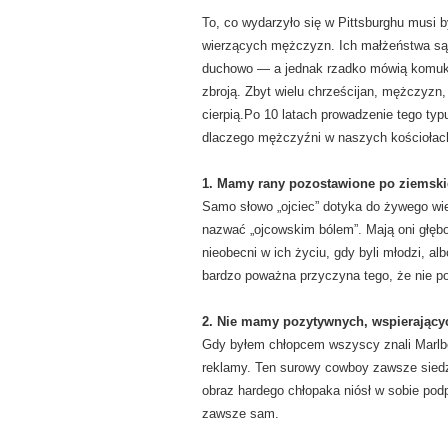
To, co wydarzyło się w Pittsburghu musi 
wierzących mężczyzn. Ich małżeństwa są 
duchowo — a jednak rzadko mówią komukol
zbroją. Zbyt wielu chrześcijan, mężczyzn, 
cierpią.Po 10 latach prowadzenie tego ty
dlaczego mężczyźni w naszych kościołach
1. Mamy rany
pozostawione po ziemski
Samo słowo „ojciec” dotyka do żywego wie
nazwać „ojcowskim bólem”. Mają oni głębok
nieobecni w ich życiu, gdy byli młodzi, al
bardzo poważna przyczyna tego, że nie po
2. Nie mamy pozytywnych, wspierających
Gdy byłem chłopcem wszyscy znali Marlbo
reklamy. Ten surowy cowboy zawsze siedzi
obraz hardego chłopaka niósł w sobie po
zawsze sam.