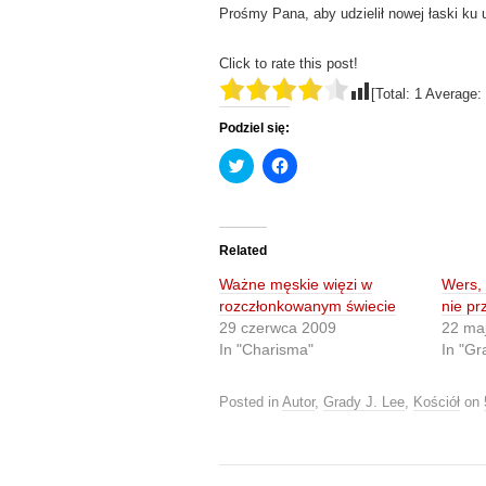
Prośmy Pana, aby udzielił nowej łaski ku 
Click to rate this post!
[Total:
1
Average:
Podziel się:
C
C
l
l
i
i
c
c
k
k
t
t
o
o
Related
s
s
h
h
Ważne męskie więzi w
Wers,
a
a
r
r
rozczłonkowanym świecie
nie pr
e
e
29 czerwca 2009
22 ma
o
o
n
n
In "Charisma"
In "Gr
T
F
w
a
i
c
t
e
Posted in
Autor
,
Grady J. Lee
,
Kościół
on
t
b
e
o
r
o
(
k
O
(