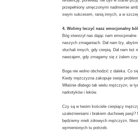
tendencję, ponieważ nie byli w stanie prz
przepełniony umęczonymi nadmiernie amb
swym sukcesem, ranią innych, a w szczeg
4. Wolimy leczyć nasz emocjonalny ból
Bóg stworzył nas dając nam emocjonalne 
naszych zmaganiach. Dał nam łzy, abyśmy
słuchali innych, gdy cierpią. Dał nam też 
nawzajem, gdy zmagamy się z żalem czy 
Boga nie wolno obchodzić z daleka. Co się
Kiedy mężczyzna zakopuje swoje problemy
Właśnie dlatego tak wielu mężczyzn, w tym 
narkotyków i leków.
Czy są w twoim kościele cierpiący mężcz
uzależnieniami i brakiem duchowej pasji? 
będziemy mieli zdrowych mężczyzn. Niest
wymienionych tu potrzeb.