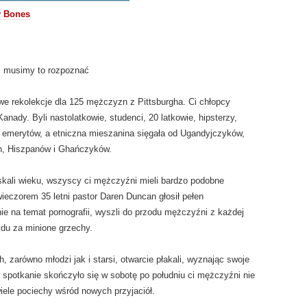
y Bones
i musimy to rozpoznać
e rekolekcje dla 125 mężczyzn z Pittsburgha. Ci chłopcy
anady. Byli nastolatkowie, studenci, 20 latkowie, hipsterzy,
ku emerytów, a etniczna mieszanina sięgała od Ugandyjczyków,
n, Hiszpanów i Ghańczyków.
skali wieku, wszyscy ci mężczyźni mieli bardzo podobne
ieczorem 35 letni pastor Daren Duncan głosił pełen
nie na temat pornografii, wyszli do przodu mężczyźni z każdej
ydu za minione grzechy.
h, zarówno młodzi jak i starsi, otwarcie płakali, wyznając swoje
 spotkanie skończyło się w sobotę po południu ci mężczyźni nie
wiele pociechy wśród nowych przyjaciół.