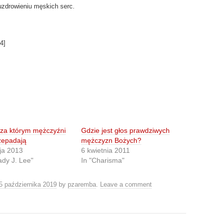
uzdrowieniu męskich serc.
4
]
 za którym mężczyźni
Gdzie jest głos prawdziwych
zepadają
mężczyzn Bożych?
ja 2013
6 kwietnia 2011
ady J. Lee"
In "Charisma"
5 października 2019
by
pzaremba
.
Leave a comment