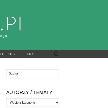
.PL
Boga
Szukaj:
YTELNICY
O NAS
Szukaj:
AUTORZY / TEMATY
Autorzy
/