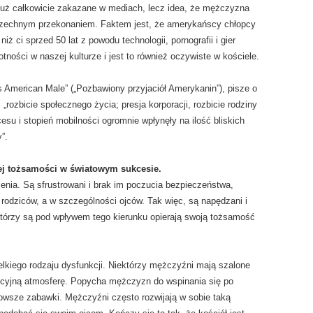
 już całkowicie zakazane w mediach, lecz idea, że mężczyzna
wszechnym przekonaniem. Faktem jest, że amerykańscy chłopcy
iż ci sprzed 50 lat z powodu technologii, pornografii i gier
ości w naszej kulturze i jest to również oczywiste w kościele.
s American Male” („Pozbawiony przyjaciół Amerykanin”), pisze o
ozbicie społecznego życia; presja korporacji, rozbicie rodziny
cesu i stopień mobilności ogromnie wpłynęły na ilość bliskich
”.
ej tożsamości w światowym sukcesie.
nia. Są sfrustrowani i brak im poczucia bezpieczeństwa,
 rodziców, a w szczególności ojców. Tak więc, są napędzani i
 którzy są pod wpływem tego kierunku opierają swoją tożsamość
elkiego rodzaju dysfunkcji. Niektórzy mężczyźni mają szalone
cyjną atmosferę. Popycha mężczyzn do wspinania się po
nowsze zabawki. Mężczyźni często rozwijają w sobie taką