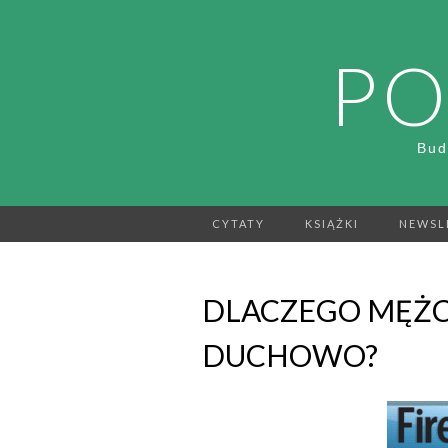
PO
Bud
CYTATY
KSIĄŻKI
NEWSL
DLACZEGO MĘŻC
DUCHOWO?