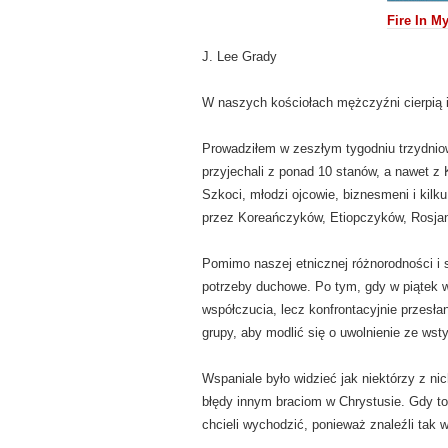
Fire In M
J. Lee Grady
W naszych kościołach mężczyźni cierpią 
Prowadziłem w zeszłym tygodniu trzydniow
przyjechali z ponad 10 stanów, a nawet z K
Szkoci, młodzi ojcowie, biznesmeni i kil
przez Koreańczyków, Etiopczyków, Rosja
Pomimo naszej etnicznej różnorodności i 
potrzeby duchowe. Po tym, gdy w piątek w
współczucia, lecz konfrontacyjnie przesła
grupy, aby modlić się o uwolnienie ze wst
Wspaniale było widzieć jak niektórzy z nic
błędy innym braciom w Chrystusie. Gdy to
chcieli wychodzić, ponieważ znaleźli tak 