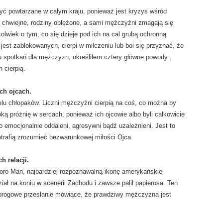
być powtarzane w całym kraju, ponieważ jest kryzys wśród
chwiejne, rodziny oblężone, a sami mężczyźni zmagają się
wiek o tym, co się dzieje pod ich na cal grubą ochronną
jest zablokowanych, cierpi w milczeniu lub boi się przyznać, że
pu spotkań dla mężczyzn, określiłem cztery główne powody ,
 cierpią.
ch ojcach.
lu chłopaków. Liczni mężczyźni cierpią na coś, co można by
ą próżnię w sercach, ponieważ ich ojcowie albo byli całkowicie
bo emocjonalnie oddaleni, agresywni bądź uzależnieni. Jest to
trafią zrozumieć bezwarunkowej miłości Ojca.
 relacji.
ro Man, najbardziej rozpoznawalną ikonę amerykańskiej
ał na koniu w scenerii Zachodu i zawsze palił papierosa. Ten
dprogowe przesłanie mówiące, że prawdziwy mężczyzna jest