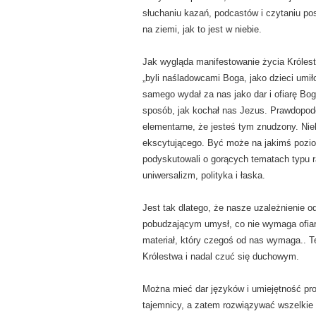
słuchaniu kazań, podcastów i czytaniu po
na ziemi, jak to jest w niebie.
Jak wygląda manifestowanie życia Króle
„byli naśladowcami Boga, jako dzieci umiło
samego wydał za nas jako dar i ofiarę Bog
sposób, jak kochał nas Jezus. Prawdopodo
elementarne, że jesteś tym znudzony. Nie
ekscytującego. Być może na jakimś pozio
podyskutowali o gorących tematach typu r
uniwersalizm, polityka i łaska.
Jest tak dlatego, że nasze uzależnienie od
pobudzającym umysł, co nie wymaga ofiary
materiał, który czegoś od nas wymaga.. T
Królestwa i nadal czuć się duchowym.
Można mieć dar języków i umiejętność pr
tajemnicy, a zatem rozwiązywać wszelkie „g