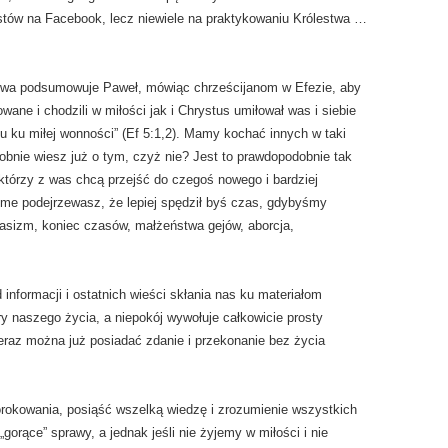
stów na Facebook, lecz niewiele na praktykowaniu Królestwa …
stwa podsumowuje Paweł, mówiąc chrześcijanom w Efezie, aby
wane i chodzili w miłości jak i Chrystus umiłował was i siebie
u ku miłej wonności” (Ef 5:1,2). Mamy kochać innych w taki
bnie wiesz już o tym, czyż nie? Jest to prawdopodobnie tak
którzy z was chcą przejść do czegoś nowego i bardziej
me podejrzewasz, że lepiej spędził byś czas, gdybyśmy
asizm, koniec czasów, małżeństwa gejów, aborcja,
 informacji i ostatnich wieści skłania nas ku materiałom
 naszego życia, a niepokój wywołuje całkowicie prosty
eraz można już posiadać zdanie i przekonanie bez życia
orokowania, posiąść wszelką wiedzę i zrozumienie wszystkich
orące” sprawy, a jednak jeśli nie żyjemy w miłości i nie