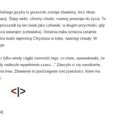
ńskiego języka to grzesznik zostaje zbawiony, lecz obraz
acji. Ślepy widzi, chromy chodzi, martwy powstaje do życia. To
przyszedł na ten świat jako człowiek, w drugim przychodzi, gdy
sca wewnątrz (człowieka). Ostatnia trąba oznacza ostatnie
tóra budzi tajemnicę Chrystusa w tobie, nadzieję chwały. W
ego.
 tylko wtedy ciągła ciemność tego, co stare, spowodowała, że
dy nadeszło wypełnienie czasu…” Zdarzyło ci się narodzenie,
ia trwa. Zbawienie to postrzeganie rzeczywistości, które ma
i.
<
|>
4
]