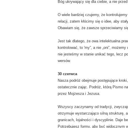
Bóg ukrywający się dla ciebie, a nie przed
O wiele bardziej czujemy, że kontrolujem
relacji, zatem kłócimy się o idee, aby st
Obawiam się, że zawsze sprzeciwiamy się p
Jest tak dlatego, że owa intelektualna pr
kontrolować, to 'my”, a nie „oni”, możem
nie jesteśmy w stanie unikać tego, lecz p
wersów.
30 czerwca
Nasza podróż obejmuje postępujące kroki, a
ostatecznie zając. Podróż, którą Pismo n
przez Mojżesza i Jezusa.
Wszyscy zaczynamy od tradycji, zwyczajów,
otrzymuje wystarczająco silną strukturę, 
granicach, lojalności i dyscyplinie. Daje
Potrzebujesz formy, aby być widocznym w j