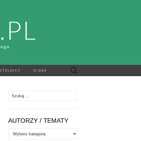
.PL
Boga
Szukaj:
YTELNICY
O NAS
Szukaj:
AUTORZY / TEMATY
Autorzy
/