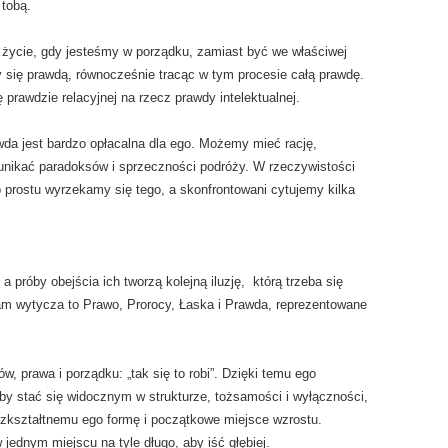
 tobą.
y życie, gdy jesteśmy w porządku, zamiast być we właściwej
ały się prawdą, równocześnie tracąc w tym procesie całą prawdę.
rawdzie relacyjnej na rzecz prawdy intelektualnej.
awda jest bardzo opłacalna dla ego. Możemy mieć rację,
y unikać paradoksów i sprzeczności podróży. W rzeczywistości
o prostu wyrzekamy się tego, a skonfrontowani cytujemy kilka
 próby obejścia ich tworzą kolejną iluzję, którą trzeba się
am wytycza to Prawo, Prorocy, Łaska i Prawda, reprezentowane
 prawa i porządku: „tak się to robi”. Dzięki temu ego
aby stać się widocznym w strukturze, tożsamości i wyłączności,
 bezkształtnemu ego formę i początkowe miejsce wzrostu.
ednym miejscu na tyle długo, aby iść głębiej.