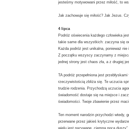
jesteśmy motywowani przez miłość, to wsz
Jak zachowuje się miłość? Jak Jezus. Czyt
4 lipca
Podróż oświecenia każdego człowieka jes
takie same dla wszystkich: zaczyna się o
Każda podróż jest unikalna, ponieważ nie 
Z początku wszyscy zaczynamy z miejsca
jednej strony jest chaos zła, a z drugiej j
TA podróż przepełniona jest przebłyskami 
rzeczywistością zbliża się. Te uczucia sp
trudzie rodzenia. Przychodzą uczucia agon
świadomość dostaje się na miejsce i zaczy
świadomości. Twoje zbawienie przez maci
Ten moment narodzin przychodzi wtedy, gdy
przerwane przez jakieś krytyczne wydarzen
wielu jest nazywane „ciemną nocą duszy”.