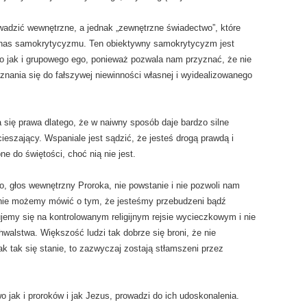
owadzić wewnętrzne, a jednak „zewnętrzne świadectwo”, które
zy nas samokrytycyzmu. Ten obiektywny samokrytycyzm jest
o jak i grupowego ego, ponieważ pozwala nam przyznać, że nie
ania się do fałszywej niewinności własnej i wyidealizowanego
się prawa dlatego, że w naiwny sposób daje bardzo silne
ieszający. Wspaniale jest sądzić, że jesteś drogą prawdą i
 do świętości, choć nią nie jest.
 głos wewnętrzny Proroka, nie powstanie i nie pozwoli nam
, nie możemy mówić o tym, że jesteśmy przebudzeni bądź
ujemy się na kontrolowanym religijnym rejsie wycieczkowym i nie
walstwa. Większość ludzi tak dobrze się broni, że nie
k tak się stanie, to zazwyczaj zostają stłamszeni przez
jak i proroków i jak Jezus, prowadzi do ich udoskonalenia.