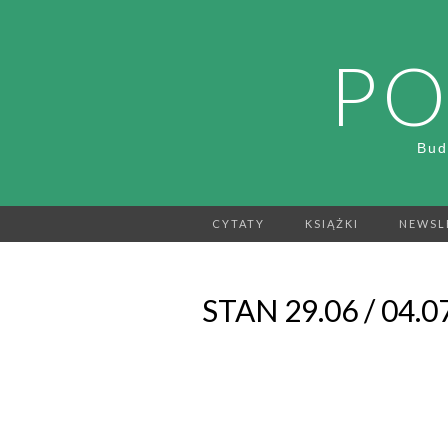
PO
Bud
CYTATY
KSIĄŻKI
NEWSL
STAN 29.06 / 04.0