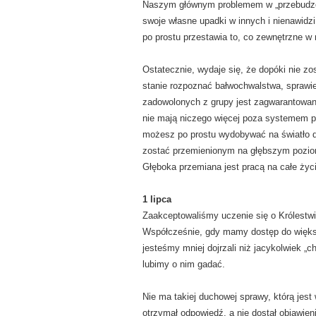
Naszym głównym problemem w „przebudzeni
swoje własne upadki w innych i nienawidz
po prostu przestawia to, co zewnętrzne w 
Ostatecznie, wydaje się, że dopóki nie zo
stanie rozpoznać bałwochwalstwa, sprawie
zadowolonych z grupy jest zagwarantowana 
nie mają niczego więcej poza systemem pr
możesz po prostu wydobywać na światło d
zostać przemienionym na głębszym poziom
Głęboka przemiana jest pracą na całe życi
1 lipca
Zaakceptowaliśmy uczenie się o Królestwi
Współcześnie, gdy mamy dostęp do większe
jesteśmy mniej dojrzali niż jacykolwiek „c
lubimy o nim gadać.
Nie ma takiej duchowej sprawy, którą jest
otrzymał odpowiedź, a nie dostał objawie