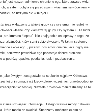
u” jest nasze nadmiernie chronione ego, które zawsze widzi
i ich, a zatem uchyla się przed swoim własnym nawróceniem –
nadziei, że utrzyma się w ukryciu.
staniesz wyłączony z jakiejś grupy czy systemu, nie jesteś w
dliwości własnej czy kłamstw tej grupy czy systemu. Dla ludzi
„strukturalna ślepota”. Nie zdają sobie oni sprawy z tego, że
zynależności, który sami sobie stworzyli. W takim systemie
zienne swoje ego , przeżyć coś emocjonalnie, lecz nigdy nie
ie, ponieważ prawdziwe ego pozostaje dobrze bronione.
e w podróży upadku, poddania, łaski i przebaczenia.
e, jako świętym zastępstwie za szukanie najpierw Królestwa.
j ilości informacji niż kiedykolwiek wcześniej, prawdopodobnie
hrześcijanie” wcześniej. Niewiele Królestwa manifestujemy za to
 w stanie rozwiązać informacja. Dlatego właśnie młody człowiek
nia, które mogło go uwolnić. Spędzamy mnóstwo czasu na