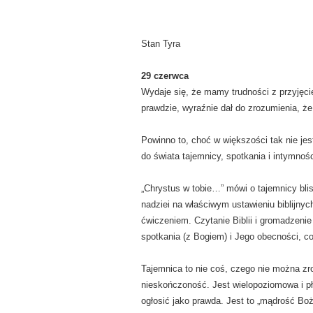
Stan Tyra
29 czerwca
Wydaje się, że mamy trudności z przyjęcie
prawdzie, wyraźnie dał do zrozumienia, ż
Powinno to, choć w większości tak nie jest
do świata tajemnicy, spotkania i intymnośc
„Chrystus w tobie…” mówi o tajemnicy blisk
nadziei na właściwym ustawieniu biblijny
ćwiczeniem. Czytanie Biblii i gromadzeni
spotkania (z Bogiem) i Jego obecności, co
Tajemnica to nie coś, czego nie można zr
nieskończoność. Jest wielopoziomowa i p
ogłosić jako prawda. Jest to „mądrość Bo