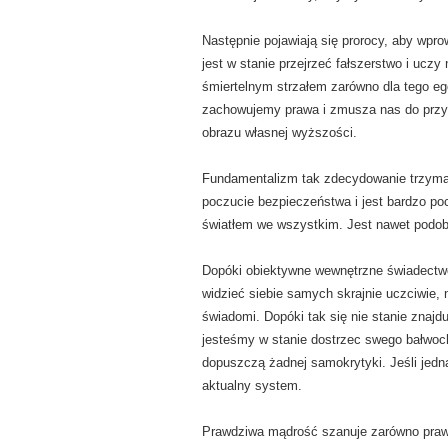
Następnie pojawiają się prorocy, aby wpr
jest w stanie przejrzeć fałszerstwo i uc
śmiertelnym strzałem zarówno dla tego eg
zachowujemy prawa i zmusza nas do przyzn
obrazu własnej wyższości.
Fundamentalizm tak zdecydowanie trzyma 
poczucie bezpieczeństwa i jest bardzo poc
światłem we wszystkim. Jest nawet podobne
Dopóki obiektywne wewnętrzne świadectwo,
widzieć siebie samych skrajnie uczciwie
świadomi. Dopóki tak się nie stanie znajd
jesteśmy w stanie dostrzec swego bałwoch
dopuszczą żadnej samokrytyki. Jeśli jedna
aktualny system.
Prawdziwa mądrość szanuje zarówno prawo 