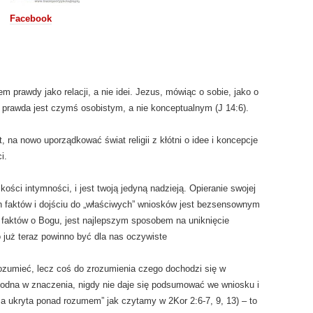
Facebook
m prawdy jako relacji, a nie idei. Jezus, mówiąc o sobie, jako o
e prawda jest czymś osobistym, a nie konceptualnym (J 14:6).
, na nowo uporządkować świat religii z kłótni o idee i koncepcje
i.
ości intymności, i jest twoją jedyną nadzieją. Opieranie swojej
ch faktów i dojściu do „właściwych” wniosków jest bezsensownym
e faktów o Bogu, jest najlepszym sposobem na uniknięcie
 już teraz powinno być dla nas oczywiste
ozumieć, lecz coś do zrozumienia czego dochodzi się w
łodna w znaczenia, nigdy nie daje się podsumować we wniosku i
ża ukryta ponad rozumem” jak czytamy w 2Kor 2:6-7, 9, 13) – to