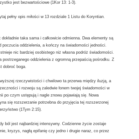
ystko jest bezwartościowe (1Kor 13: 1-3).
aj pełny opis miłości w 13 rozdziale 1 Listu do Koryntian.
t dokładnie taka sama i całkowicie odmienna. Dwa elementy są
d poczucia oddzielenia, a kończy na świadomości jedności.
istnieje nic bardziej osobistego niż własna podróż świadomości.
 postrzeganego oddzielenia z ogromną przepaścią pośrodku. Z
est dobroć boga.
wyższej rzeczywistości i chwilowo ta przerwa między iluzją, a
rzeczności i rozwoju są zaledwie łonem twojej świadomości w
ii po czym ustępują i nagle znowu pojawiają się. Nowa
na się rozszerzanie potrzebna do przyjęcia tej rozszerzonej
erzyństwo (1Tym 2:15).
 ból jest najbardziej intensywny. Codzienne życie zostaje
ie, kryzys, nagłą epifanię czy jedno i drugie naraz, co przez