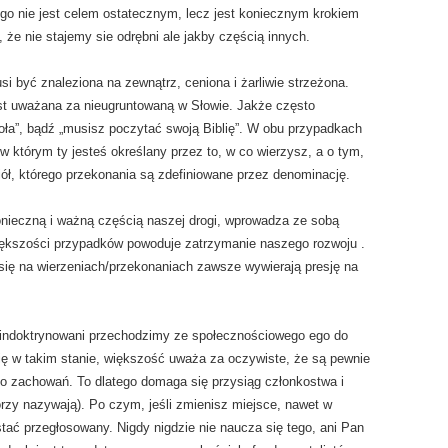
o nie jest celem ostatecznym, lecz jest koniecznym krokiem
 że nie stajemy sie odrębni ale jakby częścią innych.
być znaleziona na zewnątrz, ceniona i żarliwie strzeżona.
st uważana za nieugruntowaną w Słowie. Jakże często
oła”, bądź „musisz poczytać swoją Biblię”. W obu przypadkach
 w którym ty jesteś określany przez to, w co wierzysz, a o tym,
iół, którego przekonania są zdefiniowane przez denominację.
onieczną i ważną częścią naszej drogi, wprowadza ze sobą
iększości przypadków powoduje zatrzymanie naszego rozwoju .
się na wierzeniach/przekonaniach zawsze wywierają presję na
 zindoktrynowani przechodzimy ze społecznościowego ego do
ię w takim stanie, większość uważa za oczywiste, że są pewnie
o zachowań. To dlatego domaga się przysiąg członkostwa i
tórzy nazywają). Po czym, jeśli zmienisz miejsce, nawet w
tać przegłosowany. Nigdy nigdzie nie naucza się tego, ani Pan