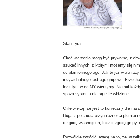
Stan Tyra
Choć wierzenia mogą być prywatne, z chw
szukać innych, z którymi możemy się nimi 
do plemiennego ego. Jak to już wiele raz
indywidualnego jest ego grupowe. Przechod
lecz tym w co MY wierzymy. Niemal każdy
spoza systemu nie są mile widziane.
O ile wierzę, że jest to konieczny dla n
Boga z poczucia przynależności plemienne
o zgodę własnego ja, lecz o zgodę grupy, a
Pozwólcie zwrócić uwagę na to, że wszelki