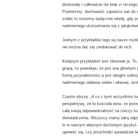
doskonały i całkowicie nie brak ci niczeg
Powtórzmy: duchowość zaprasza nas do sp
zrobić to możemy wyłącznie wtedy, gdy j
nadmiernego utożsamiania się z jakąkolwie
Jednym z przykładów tego są nasze myśli.
nie można dać się zredukować do nich.
Kolejnym przykładem jest zbiorowe ja. To,
grupą, co powoduje, że jest ona głównym p
formą przynależności,a jest ubogim subs
nadmiernego oddania siebie i własnej, oso
Często słyszę: „A co z tymi wszystkimi lud
perspektywy, że to kościoła wina, że jest
całą swoją odpowiedzialność na rzeczy to
doświadczenia. Wszyscy mamy taką odpowi
to w naszym własnym duchowym języku! A 
upewnić się, czy przechodzi sprawdzian b