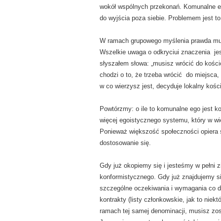
wokół wspólnych przekonań. Komunalne eg
do wyjścia poza siebie. Problemem jest to,
W ramach grupowego myślenia prawda musi 
Wszelkie uwaga o odkryciui znaczenia je
słyszałem słowa: „musisz wrócić do kości
chodzi o to, że trzeba wrócić do miejsca,
w co wierzysz jest, decyduje lokalny kośc
Powtórzmy: o ile to komunalne ego jest k
więcej egoistycznego systemu, który w w
Ponieważ większość społeczności opiera 
dostosowanie się.
Gdy już okopiemy się i jesteśmy w pełni
konformistycznego. Gdy już znajdujemy s
szczególne oczekiwania i wymagania co d
kontrakty (listy członkowskie, jak to niek
ramach tej samej denominacji, musisz zos