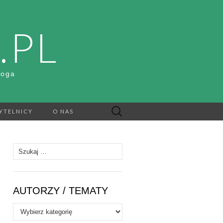
.PL
Boga
Szukaj:
YTELNICY
O NAS
Szukaj:
AUTORZY / TEMATY
Autorzy
/