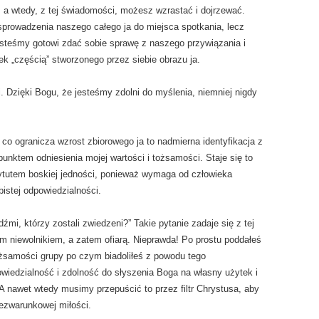
o, a wtedy, z tej świadomości, możesz wzrastać i dojrzewać.
rowadzenia naszego całego ja do miejsca spotkania, lecz
esteśmy gotowi zdać sobie sprawę z naszego przywiązania i
k „częścią” stworzonego przez siebie obrazu ja.
 Dzięki Bogu, że jesteśmy zdolni do myślenia, niemniej nigdy
 co ogranicza wzrost zbiorowego ja to nadmierna identyfikacja z
unktem odniesienia mojej wartości i tożsamości. Staje się to
tytutem boskiej jedności, ponieważ wymaga od człowieka
bistej odpowiedzialności.
źmi, którzy zostali zwiedzeni?” Takie pytanie zadaje się z tej
em niewolnikiem, a zatem ofiarą. Nieprawda! Po prostu poddałeś
żsamości grupy po czym biadoliłeś z powodu tego
edzialność i zdolność do słyszenia Boga na własny użytek i
nawet wtedy musimy przepuścić to przez filtr Chrystusa, aby
ezwarunkowej miłości.