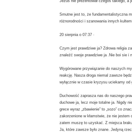
Jezus nie prezentował czegoś takiego, a 
Smutne jest to, że fundamentalistyczna m
różnorodności i szanowania innych kultem 
20 sierpnia o 07:37 ·
Czym jest prawdziwe ja? Zdrowa religia z
znaleźć swoje prawdziwe ja .Nie boi sie i n
Wygórowane przywiązanie do naszych myśl
reakcję. Nasza droga niemal zawsze będzi
wyłącznie w czasie kryzysu uciekamy od 
Duchowość zaprasza nas do naszego prawd
duchowe ja, lecz moje totalne ja. Nigdy ni
grece wyraz „zbawienie” to „sozo” co znac
zakorzenione w kłamstwie, że nie jestem d
zatem muszę to uzyskać. Z miejsca braku
Ja, które zawsze było znane. Jedyną rzecz