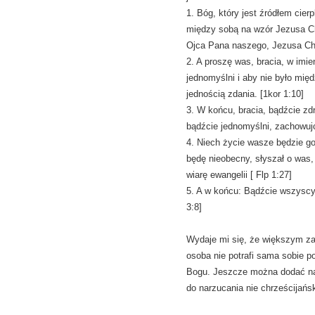
1. Bóg, który jest źródłem cierp
między sobą na wzór Jezusa Chr
Ojca Pana naszego, Jezusa Chr
2. A proszę was, bracia, w imi
jednomyślni i aby nie było międ
jednością zdania. [1kor 1:10]
3. W końcu, bracia, bądźcie zd
bądźcie jednomyślni, zachowujci
4. Niech życie wasze będzie go
będę nieobecny, słyszał o was
wiarę ewangelii [ Flp 1:27]
5. A w końcu: Bądźcie wszyscy j
3:8]
Wydaje mi się, że większym zag
osoba nie potrafi sama sobie po
Bogu. Jeszcze można dodać nad
do narzucania nie chrześcijańs