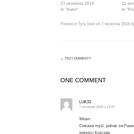
r
r
27 września 2019
11 wr
e
e
In "Autor"
In "Po
o
o
n
n
T
F
w
a
Posted in
Tyra Stan
on
7 września 2018
b
i
c
t
e
t
b
e
o
r
o
(
k
O
(
p
O
e
p
←
TRZY DIAMENTY
n
e
s
n
i
s
n
i
n
n
ONE COMMENT
e
n
w
e
w
w
i
w
n
i
d
n
LUK33
o
d
w
7 września 2018 o 22:07
o
)
w
)
Witam.
Ciekawa myśl, jednak św.Paweł
jedności Kościoła: