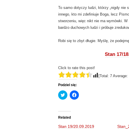
To samo dotyczy ludzi, którzy „nigdy nie s
innego, kto mi zdefiniuje Boga, lecz Pis
stworzeniu, więc nikt nie ma wymówki. W 
bardzo duchowych ludzi i próbuje zreduko
Robi się to zbyt długie. Myślę, że podej
Stan 17/18
Click to rate this post!
[Total:
7
Average:
Podziel się:
C
C
l
l
i
i
c
c
k
k
t
t
o
o
Related
s
s
h
h
Stan 19/20.09.2019
Stan_
a
a