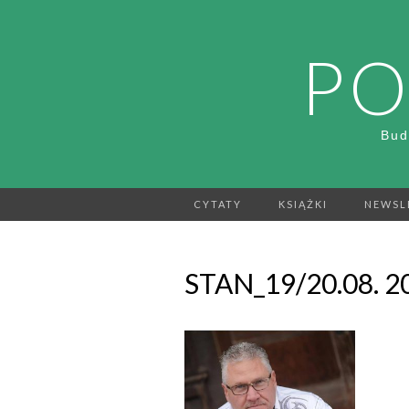
PO
Bud
CYTATY
KSIĄŻKI
NEWSL
STAN_19/20.08. 2