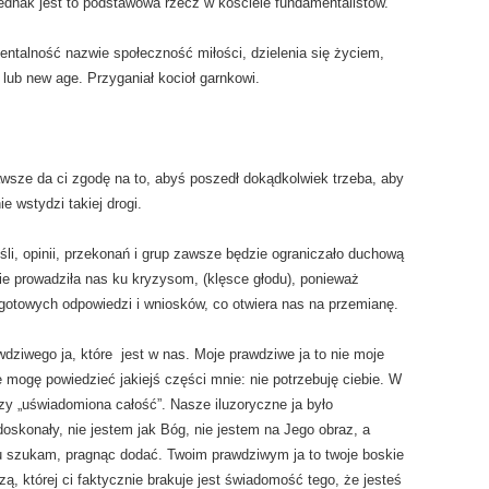
jednak jest to podstawowa rzecz w kościele fundamentalistów.
entalność nazwie społeczność miłości, dzielenia się życiem,
lub new age. Przyganiał kocioł garnkowi.
awsze da ci zgodę na to, abyś poszedł dokądkolwiek trzeba, aby
ie wstydzi takiej drogi.
i, opinii, przekonań i grup zawsze będzie ograniczało duchową
e prowadziła nas ku kryzysom, (klęsce głodu), ponieważ
gotowych odpowiedzi i wniosków, co otwiera nas na przemianę.
ziwego ja, które jest w nas. Moje prawdziwe ja to nie moje
e mogę powiedzieć jakiejś części mnie: nie potrzebuję ciebie. W
zy „uświadomiona całość”. Nasze iluzoryczne ja było
oskonały, nie jestem jak Bóg, nie jestem na Jego obraz, a
 szukam, pragnąc dodać. Twoim prawdziwym ja to twoje boskie
ą, której ci faktycznie brakuje jest świadomość tego, że jesteś