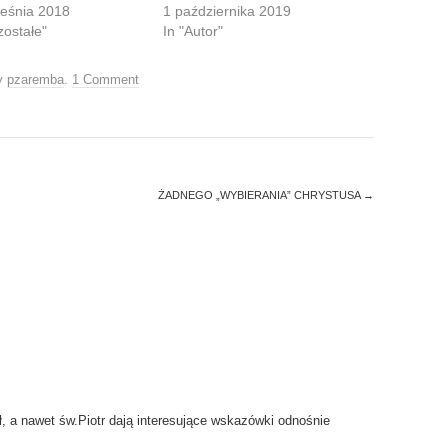
ześnia 2018
1 października 2019
zostałe"
In "Autor"
y
pzaremba
.
1 Comment
ŻADNEGO „WYBIERANIA” CHRYSTUSA
→
, a nawet św.Piotr dają interesujące wskazówki odnośnie