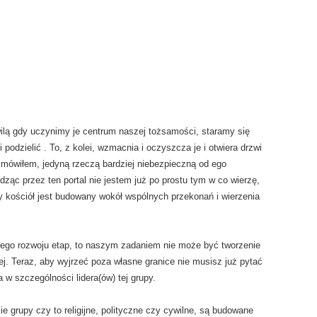
ilą gdy uczynimy je centrum naszej tożsamości, staramy się
podzielić . To, z kolei, wzmacnia i oczyszcza je i otwiera drzwi
y mówiłem, jedyną rzeczą bardziej niebezpieczną od ego
ząc przez ten portal nie jestem już po prostu tym w co wierzę,
 kościół jest budowany wokół wspólnych przekonań i wierzenia
aszego rozwoju etap, to naszym zadaniem nie może być tworzenie
j. Teraz, aby wyjrzeć poza własne granice nie musisz już pytać
 w szczególności lidera(ów) tej grupy.
e grupy czy to religijne, polityczne czy cywilne, są budowane