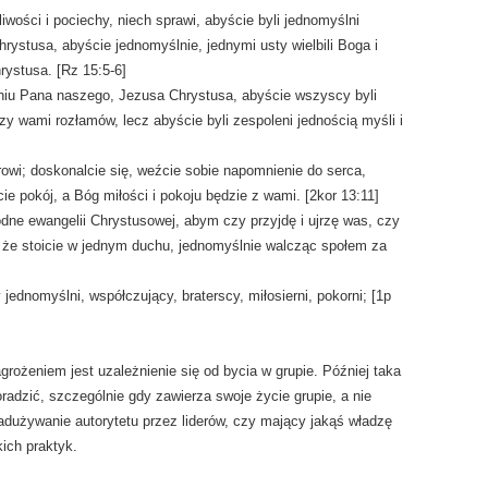
liwości i pociechy, niech sprawi, abyście byli jednomyślni
ystusa, abyście jednomyślnie, jednymi usty wielbili Boga i
ystusa. [Rz 15:5-6]
eniu Pana naszego, Jezusa Chrystusa, abyście wszyscy byli
zy wami rozłamów, lecz abyście byli zespoleni jednością myśli i
rowi; doskonalcie się, weźcie sobie napomnienie do serca,
e pokój, a Bóg miłości i pokoju będzie z wami. [2kor 13:11]
dne ewangelii Chrystusowej, abym czy przyjdę i ujrzę was, czy
, że stoicie w jednym duchu, jednomyślnie walcząc społem za
ednomyślni, współczujący, braterscy, miłosierni, pokorni; [1p
rożeniem jest uzależnienie się od bycia w grupie. Później taka
radzić, szczególnie gdy zawierza swoje życie grupie, a nie
używanie autorytetu przez liderów, czy mający jakąś władzę
kich praktyk.