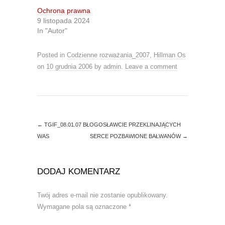
t
b
Ochrona prawna
e
o
r
o
9 listopada 2024
(
k
O
(
In "Autor"
p
O
e
p
n
e
Posted in
Codzienne rozważania_2007
,
Hillman Os
s
n
i
s
on
10 grudnia 2006
by
admin
.
Leave a comment
n
i
n
n
e
n
w
e
w
w
i
w
n
i
d
n
o
d
←
TGIF_08.01.07 BŁOGOSŁAWCIE PRZEKLINAJĄCYCH
w
o
)
w
WAS
SERCE POZBAWIONE BAŁWANÓW
→
)
DODAJ KOMENTARZ
Twój adres e-mail nie zostanie opublikowany.
Wymagane pola są oznaczone
*