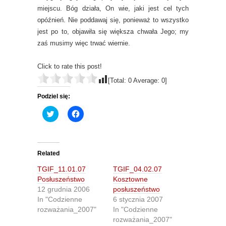
miejscu. Bóg działa, On wie, jaki jest cel tych
opóźnień. Nie poddawaj się, ponieważ to wszystko
jest po to, objawiła się większa chwała Jego; my
zaś musimy więc trwać wiernie.
Click to rate this post!
[Total:
0
Average:
0
]
Podziel się:
C
C
l
l
i
i
c
c
k
k
t
t
o
o
Related
s
s
h
h
TGIF_11.01.07
TGIF_04.02.07
a
a
r
r
Posłuszeństwo
Kosztowne
e
e
12 grudnia 2006
posłuszeństwo
o
o
n
n
In "Codzienne
6 stycznia 2007
T
F
rozważania_2007"
In "Codzienne
w
a
i
c
rozważania_2007"
t
e