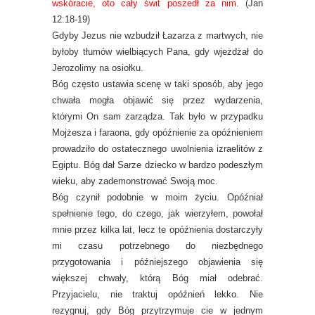
wskóracie, oto cały świt poszedł za nim.
(Jan
12:18-19)
Gdyby Jezus nie wzbudził Łazarza z martwych, nie
byłoby tłumów wielbiących Pana, gdy wjeżdżał do
Jerozolimy na osiołku.
Bóg często ustawia scenę w taki sposób, aby jego
chwała mogła objawić się przez wydarzenia,
którymi On sam zarządza. Tak było w przypadku
Mojżesza i faraona, gdy opóźnienie za opóźnieniem
prowadziło do ostatecznego uwolnienia izraelitów z
Egiptu. Bóg dał Sarze dziecko w bardzo podeszłym
wieku, aby zademonstrować Swoją moc.
Bóg czynił podobnie w moim życiu. Opóźniał
spełnienie tego, do czego, jak wierzyłem, powołał
mnie przez kilka lat, lecz te opóźnienia dostarczyły
mi czasu potrzebnego do niezbędnego
przygotowania i późniejszego objawienia się
większej chwały, którą Bóg miał odebrać.
Przyjacielu, nie traktuj opóźnień lekko. Nie
rezygnuj, gdy Bóg przytrzymuje cie w jednym