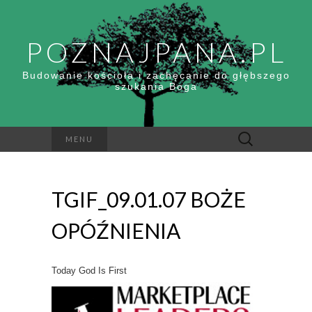
POZNAJPANA.PL
Budowanie kościoła i zachęcanie do głębszego
szukania Boga
Szukaj:
MENU
TGIF_09.01.07 BOŻE
OPÓŹNIENIA
Today God Is First