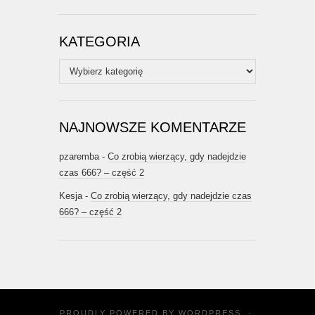
KATEGORIA
Kategoria
NAJNOWSZE KOMENTARZE
pzaremba
-
Co zrobią wierzący, gdy nadejdzie
czas 666? – część 2
Kesja
-
Co zrobią wierzący, gdy nadejdzie czas
666? – część 2
PROUDLY POWERED BY
WORDPRESS
·