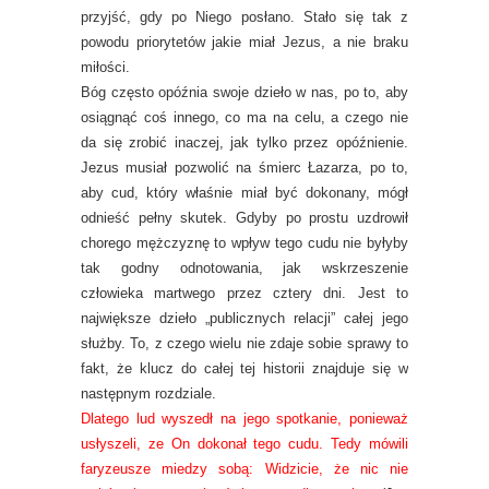
przyjść, gdy po Niego posłano. Stało się tak z
powodu priorytetów jakie miał Jezus, a nie braku
miłości.
Bóg często opóźnia swoje dzieło w nas, po to, aby
osiągnąć coś innego, co ma na celu, a czego nie
da się zrobić inaczej, jak tylko przez opóźnienie.
Jezus musiał pozwolić na śmierc Łazarza, po to,
aby cud, który właśnie miał być dokonany, mógł
odnieść pełny skutek. Gdyby po prostu uzdrowił
chorego mężczyznę to wpływ tego cudu nie byłyby
tak godny odnotowania, jak wskrzeszenie
człowieka martwego przez cztery dni. Jest to
największe dzieło „publicznych relacji” całej jego
służby. To, z czego wielu nie zdaje sobie sprawy to
fakt, że klucz do całej tej historii znajduje się w
następnym rozdziale.
Dlatego lud wyszedł na jego spotkanie, ponieważ
usłyszeli, ze On dokonał tego cudu. Tedy mówili
faryzeusze miedzy sobą: Widzicie, że nic nie