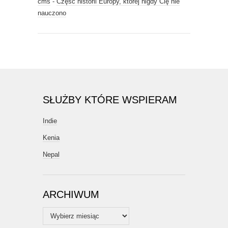
cms
-
Część historii Europy, której nigdy Cię nie
nauczono
SŁUŻBY KTÓRE WSPIERAM
Indie
Kenia
Nepal
ARCHIWUM
Archiwum