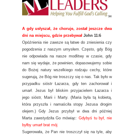
A gdy usłyszał, że choruje, został jeszcze dwa
dni na miejscu, gdzie przebywał
John 11:6
Opóźnienia nie zawsze są łatwe do zniesienia czy
pogodzenia z naszym umysłem. Często, gdy Bóg
nie odpowiada na nasze modlitwy w czasie, gdy
nam się wydaje, że powinien, dopasowujemy sobie
do Bożej natury wszelkiego rodzaju cechy, które
sugerują, że Bóg nie troszczy się o nas. Tak było w
przypadku sióstr Łazarza, gdy ten zachorował i
umarł. Jezus był bliskim przyjacielem Łazarza i
jego sióstr, Marii i Marty. (Maria była tą kobietą,
która przyszła i namaściła stopy Jezusa drogim
olejem.) Gdy Jezus przybył w dwa dni później
Marta zawstydziła Go mówiąc:
Gdybyś tu był, nie
byłby umarł brat mój
Sugerowała, że Pan nie troszczył się na tyle, aby