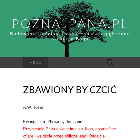
POZNAJPANA.PL
Budowanie kościoła i zachęcanie do głębszego
szukania Boga
Szukaj:
MENU
ZBAWIONY BY CZCIĆ
A.W. Tozer
Ewangelizm: Zbawiony, by czcić
Przynieście Panu chwałę imienia Jego, przynieście
ofiarę i wejdźcie przed oblicze jego! Oddajcie