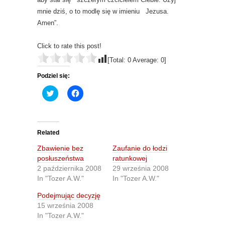
mnie dziś, o to modlę się w imieniu Jezusa.
Amen”.
Click to rate this post!
[Total:
0
Average:
0
]
Podziel się:
C
C
l
l
i
i
c
c
k
k
t
t
o
o
Related
s
s
h
h
Zbawienie bez
Zaufanie do łodzi
a
a
r
r
posłuszeństwa
ratunkowej
e
e
2 października 2008
29 września 2008
o
o
n
n
In "Tozer A.W."
In "Tozer A.W."
T
F
w
a
Podejmując decyzję
i
c
t
e
15 września 2008
t
b
In "Tozer A.W."
e
o
r
o