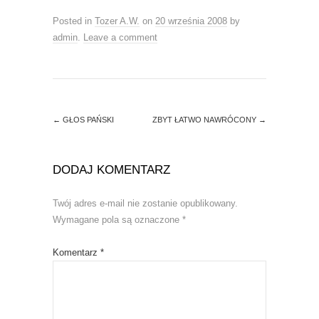
(
k
O
(
Posted in
Tozer A.W.
on
20 września 2008
by
p
O
e
p
admin
.
Leave a comment
n
e
s
n
i
s
n
i
n
n
e
n
w
e
w
w
i
w
←
GŁOS PAŃSKI
ZBYT ŁATWO NAWRÓCONY
→
n
i
d
n
o
d
w
o
)
w
DODAJ KOMENTARZ
)
Twój adres e-mail nie zostanie opublikowany.
Wymagane pola są oznaczone
*
Komentarz
*