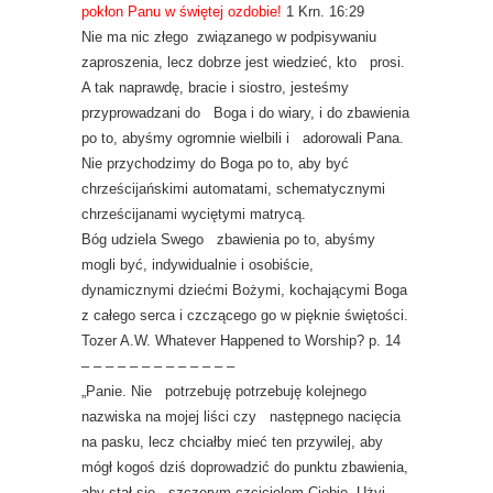
pokłon Panu w świętej ozdobie!
1 Krn. 16:29
Nie ma nic złego związanego w podpisywaniu
zaproszenia, lecz dobrze jest wiedzieć, kto prosi.
A tak naprawdę, bracie i siostro, jesteśmy
przyprowadzani do Boga i do wiary, i do zbawienia
po to, abyśmy ogromnie wielbili i adorowali Pana.
Nie przychodzimy do Boga po to, aby być
chrześcijańskimi automatami, schematycznymi
chrześcijanami wyciętymi matrycą.
Bóg udziela Swego zbawienia po to, abyśmy
mogli być, indywidualnie i osobiście,
dynamicznymi dziećmi Bożymi, kochającymi Boga
z całego serca i czczącego go w pięknie świętości.
Tozer A.W. Whatever Happened to Worship? p. 14
– – – – – – – – – – – – –
„Panie. Nie potrzebuję potrzebuję kolejnego
nazwiska na mojej liści czy następnego nacięcia
na pasku, lecz chciałby mieć ten przywilej, aby
mógł kogoś dziś doprowadzić do punktu zbawienia,
aby stał się szczerym czcicielem Ciebie. Użyj