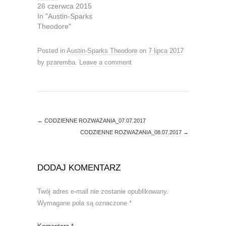
26 czerwca 2015
e
o
r
o
In "Austin-Sparks
(
k
O
(
Theodore"
p
O
e
p
n
e
Posted in
Austin-Sparks Theodore
on
7 lipca 2017
s
n
i
s
by
pzaremba
.
Leave a comment
n
i
n
n
e
n
w
e
w
w
i
w
n
i
d
n
o
d
←
CODZIENNE ROZWAŻANIA_07.07.2017
w
o
)
w
CODZIENNE ROZWAŻANIA_08.07.2017
→
)
DODAJ KOMENTARZ
Twój adres e-mail nie zostanie opublikowany.
Wymagane pola są oznaczone
*