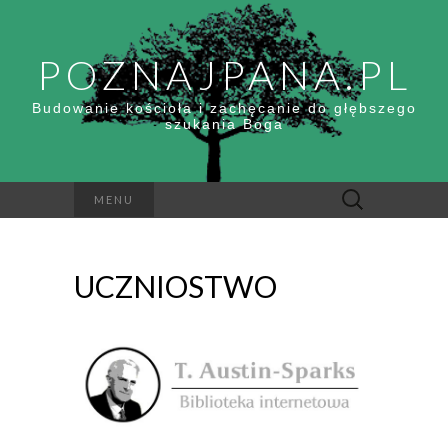
POZNAJPANA.PL
Budowanie kościoła i zachęcanie do głębszego
szukania Boga
Szukaj:
MENU
UCZNIOSTWO