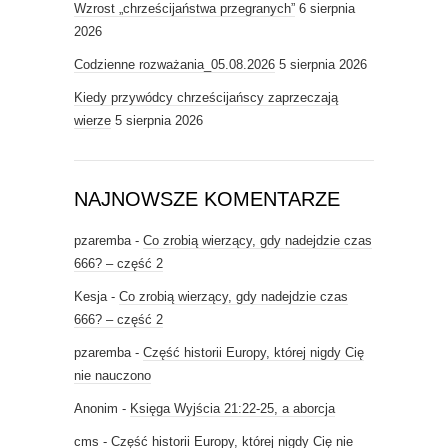
Wzrost „chrześcijaństwa przegranych”
6 sierpnia
2026
Codzienne rozważania_05.08.2026
5 sierpnia 2026
Kiedy przywódcy chrześcijańscy zaprzeczają
wierze
5 sierpnia 2026
NAJNOWSZE KOMENTARZE
pzaremba
-
Co zrobią wierzący, gdy nadejdzie czas
666? – część 2
Kesja
-
Co zrobią wierzący, gdy nadejdzie czas
666? – część 2
pzaremba
-
Część historii Europy, której nigdy Cię
nie nauczono
Anonim
-
Księga Wyjścia 21:22-25, a aborcja
cms
-
Część historii Europy, której nigdy Cię nie