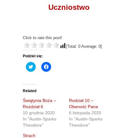
Uczniostwo
Click to rate this post!
[Total:
0
Average:
0
]
Podziel się:
C
C
l
l
i
i
c
c
k
k
t
t
o
o
Related
s
s
h
h
Świątynia Boża –
Rodział 10 –
a
a
r
r
Rozdział 6
Obeność Pana
e
e
10 grudnia 2020
6 listopada 2020
o
o
n
n
In "Austin-Sparks
In "Austin-Sparks
T
F
Theodore"
Theodore"
w
a
i
c
t
e
Strach
t
b