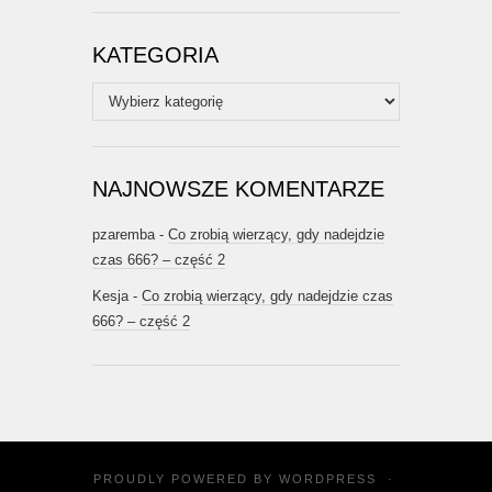
KATEGORIA
Kategoria
NAJNOWSZE KOMENTARZE
pzaremba
-
Co zrobią wierzący, gdy nadejdzie
czas 666? – część 2
Kesja
-
Co zrobią wierzący, gdy nadejdzie czas
666? – część 2
PROUDLY POWERED BY
WORDPRESS
·