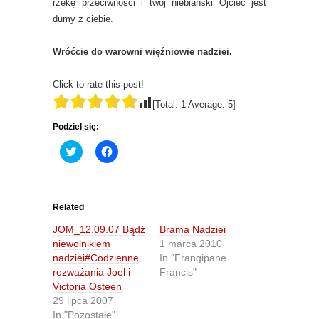
rzekę przeciwności i twój niebiański Ojciec jest
dumy z ciebie.
Wróćcie do warowni więźniowie nadziei.
Click to rate this post!
[Total:
1
Average:
5
]
Podziel się:
C
C
l
l
i
i
c
c
k
k
t
t
o
o
Related
s
s
h
h
JOM_12.09.07 Bądź
Brama Nadziei
a
a
r
r
niewolnikiem
1 marca 2010
e
e
nadziei#Codzienne
In "Frangipane
o
o
n
n
rozważania Joel i
Francis"
T
F
Victoria Osteen
w
a
i
c
29 lipca 2007
t
e
In "Pozostałe"
t
b