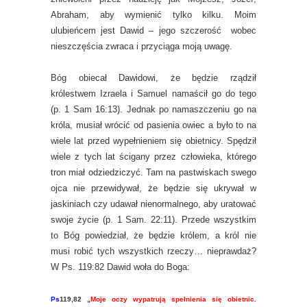
Abraham, aby wymienić tylko kilku. Moim
ulubieńcem jest Dawid – jego szczerość wobec
nieszczęścia zwraca i przyciąga moją uwagę.
Bóg obiecał Dawidowi, że będzie rządził
królestwem Izraela i Samuel namaścił go do tego
(p. 1 Sam 16:13). Jednak po namaszczeniu go na
króla, musiał wrócić od pasienia owiec a było to na
wiele lat przed wypełnieniem się obietnicy. Spędził
wiele z tych lat ścigany przez człowieka, którego
tron miał odziedziczyć. Tam na pastwiskach swego
ojca nie przewidywał, że będzie się ukrywał w
jaskiniach czy udawał nienormalnego, aby uratować
swoje życie (p. 1 Sam. 22:11). Przede wszystkim
to Bóg powiedział, że będzie królem, a król nie
musi robić tych wszystkich rzeczy… nieprawdaż?
W Ps. 119:82 Dawid woła do Boga:
Ps
119,82 „
Moje oczy wypatrują spełnienia się obietnic.