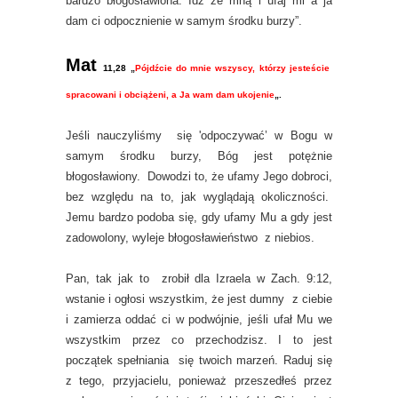
bardzo błogosławiona. Idź ze mną i ufaj mi a ja
dam ci odpocznienie w samym środku burzy”.
Mat
11,28 „
Pójdźcie do mnie wszyscy, którzy jesteście
spracowani i obciążeni, a Ja wam dam ukojenie
„.
Jeśli nauczyliśmy się 'odpoczywać’ w Bogu w
samym środku burzy, Bóg jest potężnie
błogosławiony. Dowodzi to, że ufamy Jego dobroci,
bez względu na to, jak wyglądają okoliczności.
Jemu bardzo podoba się, gdy ufamy Mu a gdy jest
zadowolony, wyleje błogosławieństwo z niebios.
Pan, tak jak to zrobił dla Izraela w Zach. 9:12,
wstanie i ogłosi wszystkim, że jest dumny z ciebie
i zamierza oddać ci w podwójnie, jeśli ufał Mu we
wszystkim przez co przechodzisz. I to jest
początek spełniania się twoich marzeń. Raduj się
z tego, przyjacielu, ponieważ przeszedłeś przez