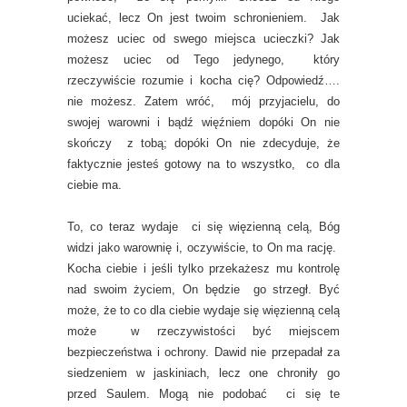
uciekać, lecz On jest twoim schronieniem. Jak
możesz uciec od swego miejsca ucieczki? Jak
możesz uciec od Tego jedynego, który
rzeczywiście rozumie i kocha cię? Odpowiedź….
nie możesz. Zatem wróć, mój przyjacielu, do
swojej warowni i bądź więźniem dopóki On nie
skończy z tobą; dopóki On nie zdecyduje, że
faktycznie jesteś gotowy na to wszystko, co dla
ciebie ma.
To, co teraz wydaje ci się więzienną celą, Bóg
widzi jako warownię i, oczywiście, to On ma rację.
Kocha ciebie i jeśli tylko przekażesz mu kontrolę
nad swoim życiem, On będzie go strzegł. Być
może, że to co dla ciebie wydaje się więzienną celą
może w rzeczywistości być miejscem
bezpieczeństwa i ochrony. Dawid nie przepadał za
siedzeniem w jaskiniach, lecz one chroniły go
przed Saulem. Mogą nie podobać ci się te