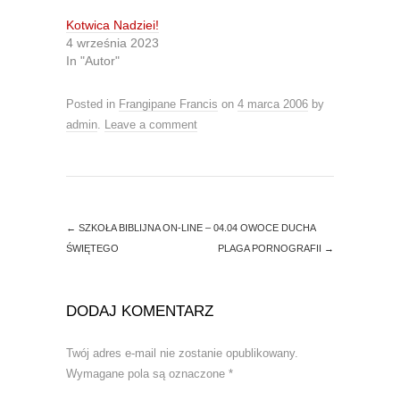
e
o
r
o
Kotwica Nadziei!
(
k
O
(
4 września 2023
p
O
In "Autor"
e
p
n
e
s
n
i
s
Posted in
Frangipane Francis
on
4 marca 2006
by
n
i
n
n
admin
.
Leave a comment
e
n
w
e
w
w
i
w
n
i
d
n
o
d
w
o
)
w
←
SZKOŁA BIBLIJNA ON-LINE – 04.04 OWOCE DUCHA
)
ŚWIĘTEGO
PLAGA PORNOGRAFII
→
DODAJ KOMENTARZ
Twój adres e-mail nie zostanie opublikowany.
Wymagane pola są oznaczone
*