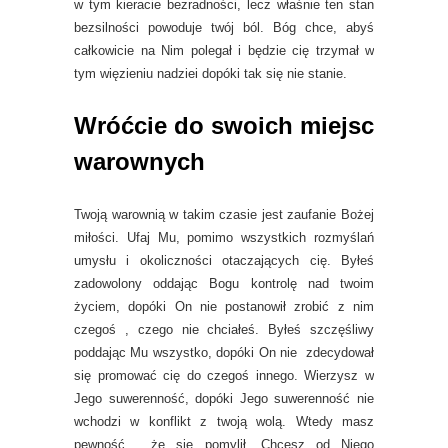
w tym kieracie bezradności, lecz właśnie ten stan
bezsilności powoduje twój ból. Bóg chce, abyś
całkowicie na Nim polegał i będzie cię trzymał w
tym więzieniu nadziei dopóki tak się nie stanie.
Wróćcie do swoich miejsc
warownych
Twoją warownią w takim czasie jest zaufanie Bożej
miłości. Ufaj Mu, pomimo wszystkich rozmyślań
umysłu i okoliczności otaczających cię. Byłeś
zadowolony oddając Bogu kontrolę nad twoim
życiem, dopóki On nie postanowił zrobić z nim
czegoś , czego nie chciałeś. Byłeś szczęśliwy
poddając Mu wszystko, dopóki On nie zdecydował
się promować cię do czegoś innego. Wierzysz w
Jego suwerenność, dopóki Jego suwerenność nie
wchodzi w konflikt z twoją wolą. Wtedy masz
pewność, że się pomylił. Chcesz od Niego