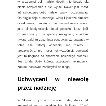
w więziennej celi nadziei dopóki nie będzie dla
ciebie bezpiecznie z niej wyjść. Nawet jeśli masz
już serdecznie dość nadziei, wiary i oczekiwania,
On ciągle daje ci nadzieję, wiarę i jeszcze dłuższe
oczekiwanie, i może to być najtrudniejsza rzecz,
jaką ci kiedykolwiek dotąd poleciła. Lecz jeśli
czujesz się już na granicy rezygnacji, a jednak
trwasz dalej to zaczniesz odczuwać wzrastającą w
tobie siłę, której wcześniej nie miałeś. I
rzeczywiście, nie miałeś jej wcześniej, ponieważ
jest to nagroda za znoszenie bolesnego procesu.
Jest to dar Boży, którego przeciwnik nie może ci
zabrać, ponieważ zasłużyłeś na niego.
Uchwyceni w niewolę
przez nadzieję
W Słowie Bożym widzimy wielu ludzi, którzy byli
zniewoleni przez nadzieję jak Mojżesz, Józef,