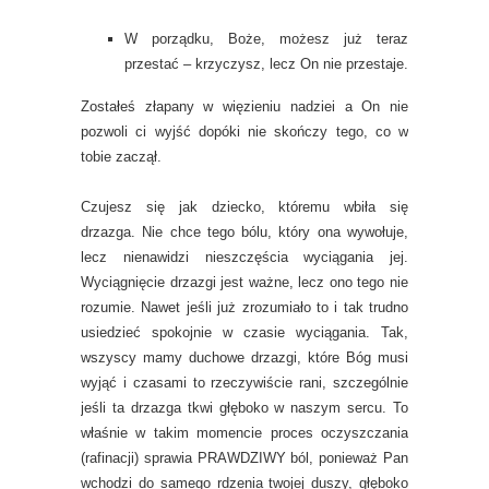
W porządku, Boże, możesz już teraz
przestać – krzyczysz, lecz On nie przestaje.
Zostałeś złapany w więzieniu nadziei a On nie
pozwoli ci wyjść dopóki nie skończy tego, co w
tobie zaczął.
Czujesz się jak dziecko, któremu wbiła się
drzazga. Nie chce tego bólu, który ona wywołuje,
lecz nienawidzi nieszczęścia wyciągania jej.
Wyciągnięcie drzazgi jest ważne, lecz ono tego nie
rozumie. Nawet jeśli już zrozumiało to i tak trudno
usiedzieć spokojnie w czasie wyciągania. Tak,
wszyscy mamy duchowe drzazgi, które Bóg musi
wyjąć i czasami to rzeczywiście rani, szczególnie
jeśli ta drzazga tkwi głęboko w naszym sercu. To
właśnie w takim momencie proces oczyszczania
(rafinacji) sprawia PRAWDZIWY ból, ponieważ Pan
wchodzi do samego rdzenia twojej duszy, głęboko