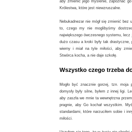
aby zmienić jego myślenie, zapoznać go 
Królestwa, które jest niewzruszalne.
Nebukadnezar nie mógł się zmienić bez uni
to, czego my nie moglibyśmy dostrzec
największego ówczesnego systemu, lecz j
dużo czasu a kroki były tak drastyczne, 
wierny i miał na tyle miłości, aby zm
Stwórca kocha, a nie daje szkołę.
Wszystko czego trzeba d
Mogło być znacznie gorzej, tzn. moja
domysły były silne, byłem z innej ligi. 
aby zaszła we mnie ta wewnętrzna przemi
pragnie, aby Go kochał wszystkim. Myś
standardami, które narzuciłem sobie i i
miłości.
Uczyłem się tego, że w życiu nie chodzi 