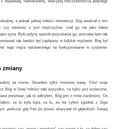
z wspaniałą, nadnaturalną, relacyjną rzeczywistością jedynego
kalnej, a jednak pełnej miłości interwencji. Bóg wiedział o nim
 czy wiedzieć o tym mężczyźnie; znał go nie jako lidera
ako syna. Było jedyny sposób pozyskania go, potrzeba było tak
ponieważ tak bardzo był zaplątany w ludzkie myślenie. Bóg był
ienić tego męża nastawionego na funkcjonowanie w systemie.
o zmiany
 podróż na morze. Skosiłem tylko mnóstwo trawy. Choć moje
Lecz Bóg w Swej miłości robi wszystko, co tylko jest konieczne,
ana ponieważ, jak to odkryłem, Bóg jest o mnie zazdrosny; On
lałem, że to była kara, za to, że nie żyłem zgodnie z Jego
nnym, podczas gdy Pan po prostu okazywał mi głębokość Swojej
o przepisy czy „prawo i proroków”, czy nawet o to, co dobre czy