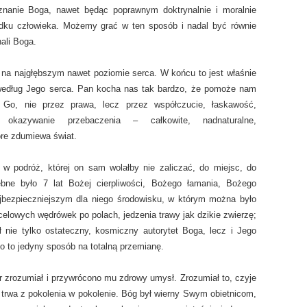
nanie Boga, nawet będąc poprawnym doktrynalnie i moralnie
dku człowieka. Możemy grać w ten sposób i nadal być równie
ali Boga.
na najgłębszym nawet poziomie serca. W końcu to jest właśnie
 według Jego serca. Pan kocha nas tak bardzo, że pomoże nam
Go, nie przez prawa, lecz przez współczucie, łaskawość,
 okazywanie przebaczenia – całkowite, nadnaturalne,
óre zdumiewa świat.
w podróż, której on sam wolałby nie zaliczać, do miejsc, do
ebne było 7 lat Bożej cierpliwości, Bożego łamania, Bożego
ajbezpieczniejszym dla niego środowisku, w którym można było
celowych wędrówek po polach, jedzenia trawy jak dzikie zwierzę;
nie tylko ostateczny, kosmiczny autorytet Boga, lecz i Jego
o to jedyny sposób na totalną przemianę.
 zrozumiał i przywrócono mu zdrowy umysł. Zrozumiał to, czyje
o trwa z pokolenia w pokolenie. Bóg był wierny Swym obietnicom,