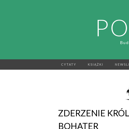
PO
Bud
CYTATY
KSIĄŻKI
NEWSL
ZDERZENIE KRÓ
BOHATER