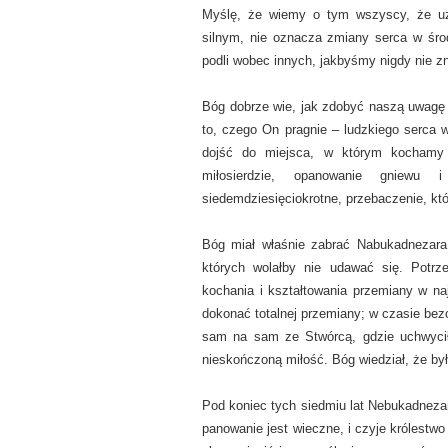
Myślę, że wiemy o tym wszyscy, że uz
silnym, nie oznacza zmiany serca w śro
podli wobec innych, jakbyśmy nigdy nie zn
Bóg dobrze wie, jak zdobyć naszą uwagę 
to, czego On pragnie – ludzkiego serca
dojść do miejsca, w którym kochamy 
miłosierdzie, opanowanie gniewu i
siedemdziesięciokrotne, przebaczenie, kt
Bóg miał właśnie zabrać Nabukadnezara 
których wolałby nie udawać się. Potrz
kochania i kształtowania przemiany w n
dokonać totalnej przemiany; w czasie bez
sam na sam ze Stwórcą, gdzie uchwycił 
nieskończoną miłość. Bóg wiedział, że był
Pod koniec tych siedmiu lat Nebukadnezar
panowanie jest wieczne, i czyje królestw