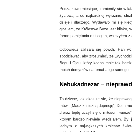
Początkowo miesiące, zamieniły się w lata
życiową, a co najbardziej wyraźnie, słu
dzieje i dlaczego. Wydawało mi się kie
głosiłem, że Królestwo Boże jest blisko,
formę pamiętania o ubogich, walczyłem z
Odpowiedź zbliżała się powoli. Pan wc
spodziewać, aby zrozumieć, że „wychodzi
Bogu i Ojcu, który kocha mnie tak bard
moich domysłów na temat Jego samego i 
Nebukadnezar – nieprawd
To dziwne, jak okazuje się, że nieprawd
mówi: „Masz kliniczną depresję”, Duch mó
„Teraz będę uczył się o miłości i wierz
którym bardzo niewiele wiedziałem. Był
jednym z największych królestw świa