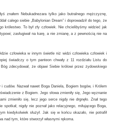
dyś znałem Nebukadnezara tylko jako butralnego mężczyznę,
ddał calego siebie „Babylonian Dream” i doprowadził do tego, że
go królestwo. To był zły człowiek. Nie chcielibyśmy widzieć jak
 typowi; zasługiwał na karę, a nie zmianę, a z pewnością nie na
dzie człowieka w innym świetle niż widzi człowieka człowiek i
epiej świadczy o tym panteon chwały z 11 rozdziału Listu do
Bóg zdecydował, że objawi Siebie królowi przez żydowskiego
i cudów. Nazwał nawet Boga Daniela, Bogiem bogów, i Królem
 doświadczenie z Bogiem. Jego słowa zmieniły się, Jego wyznanie
mi zmieniło się, lecz jego serce nigdy nie drgnęło. Znał tego
 spotkał, nigdy nie poznał jako relacyjnego, miłującego Boga,
m kiedykolwiek służył. Jak się w końcu okazało, nie potrafił
wa nad tym, które stworzył własnymi rękoma.