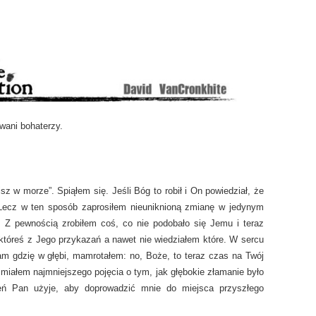
iwani bohaterzy.
z w morze”. Spiąłem się. Jeśli Bóg to robił i On powiedział, że
. Lecz w ten sposób zaprosiłem nieuniknioną zmianę w jedynym
. Z pewnością zrobiłem coś, co nie podobało się Jemu i teraz
któreś z Jego przykazań a nawet nie wiedziałem które. W sercu
am gdzię w głębi, mamrotałem: no, Boże, to teraz czas na Twój
e miałem najmniejszego pojęcia o tym, jak głębokie złamanie było
eń Pan użyje, aby doprowadzić mnie do miejsca przyszłego