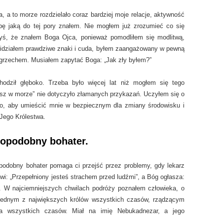
, a to morze rozdzielało coraz bardziej moje relacje, aktywność
żbę jaką do tej pory znałem. Nie mogłem już zrozumieć co się
dyś, że znałem Boga Ojca, ponieważ pomodliłem się modlitwą,
 widziałem prawdziwe znaki i cuda, byłem zaangażowany w pewną
 grzechem. Musiałem zapytać Boga: „Jak zły byłem?”
hodził głęboko. Trzeba było więcej lat niż mogłem się tego
sz w morze” nie dotyczyło złamanych przykazań. Uczyłem się o
zo, aby umieścić mnie w bezpiecznym dla zmiany środowisku i
Jego Królestwa.
opodobny bohater.
opodobny bohater pomaga ci przejść przez problemy, gdy lekarz
wi: „Przepełniony jesteś strachem przed ludźmi”, a Bóg ogłasza:
e”. W najciemniejszych chwilach podróży poznałem człowieka, o
 jednym z największych królów wszystkich czasów, rządzącym
ta wszystkich czasów. Miał na imię Nebukadnezar, a jego