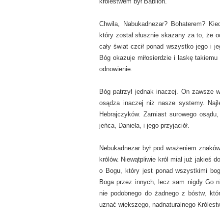
królestwem był Babilon.
Chwila, Nabukadnezar? Bohaterem? Kie
który został słusznie skazany za to, że o
cały świat czcił ponad wszystko jego i je
Bóg okazuje miłosierdzie i łaskę takiemu
odnowienie.
Bóg patrzył jednak inaczej. On zawsze wi
osądza inaczej niż nasze systemy. Najl
Hebrajczyków. Zamiast surowego osądu, 
jeńca, Daniela, i jego przyjaciół.
Nebukadnezar był pod wrażeniem znaków 
królów. Niewątpliwie król miał już jakieś
o Bogu, który jest ponad wszystkimi boga
Boga przez innych, lecz sam nigdy Go nie
nie podobnego do żadnego z bóstw, który
uznać większego, nadnaturalnego Królest