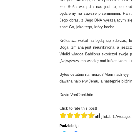
złe. Boża wolą dla nas jest to, co zro
będziemy na zawsze przemienieni. Pan z
Jego obraz, z Jego DNA wyrażającym się
znać Go, jako tego, który kocha.
Królestwa wokół na będą się zderzać, 
Boga, zmiana jest nieunikniona, a jeszc
Wielki władca Babilonu skończył swoje p
„Najwyższy ma władzę nad królestwami lud
Byłeś ostatnio na morzu? Mam nadzieję. T
dawana najpierw Jemu, a następnie bliźni
David VanCronkhite
Click to rate this post!
[Total:
1
Average:
Podziel się: