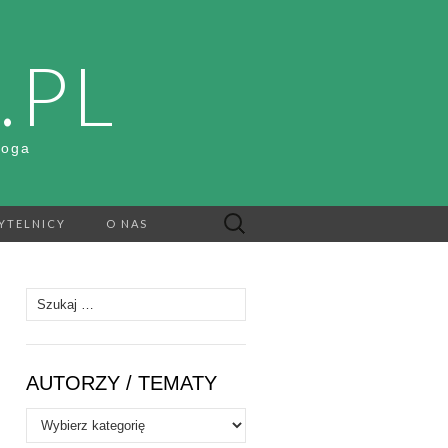
.PL
Boga
Szukaj:
YTELNICY
O NAS
Szukaj:
AUTORZY / TEMATY
Autorzy
/