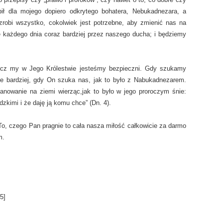
bił dla mojego dopiero odkrytego bohatera, Nebukadnezara, a
robi wszystko, cokolwiek jest potrzebne, aby zmienić nas na
 każdego dnia coraz bardziej przez naszego ducha; i będziemy
lecz my w Jego Królestwie jesteśmy bezpieczni. Gdy szukamy
ze bardziej, gdy On szuka nas, jak to było z Nabukadnezarem.
anowanie na ziemi wierząc,jak to było w jego proroczym śnie:
zkimi i że daję ją komu chce” (Dn. 4).
o, czego Pan pragnie to cała nasza miłość całkowicie za darmo
m.
5
]