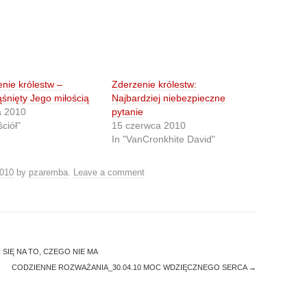
nie królestw –
Zderzenie królestw:
śnięty Jego miłością
Najbardziej niebezpieczne
a 2010
pytanie
ściół"
15 czerwca 2010
In "VanCronkhite David"
2010
by
pzaremba
.
Leave a comment
SIĘ NA TO, CZEGO NIE MA
CODZIENNE ROZWAŻANIA_30.04.10 MOC WDZIĘCZNEGO SERCA
→