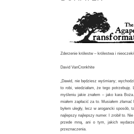
Zderzenie królestw – królestwa i nieoczek
David VanCronkhite
„Dawid, nie będziesz wyśmiany; wychodzis
to robi, wiedziałam, że tego potrzebuję
myśleniu jakie znałem – jako kara Boża
miałem zapłacić za to. Musiałem złamać 
byłem uległy, lecz w arogancki sposób, t
najlepszy najlepszy numer. I zrobił to. Ni
przede mną, ani o tym, jakich wydarz
przeznaczenia.