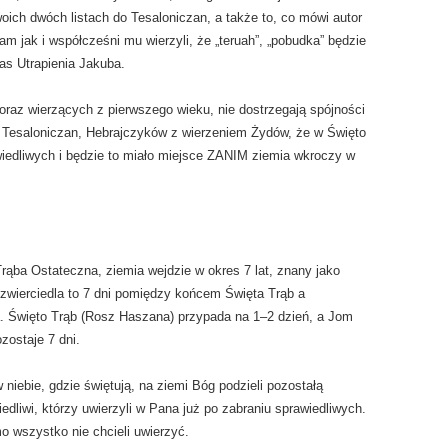
oich dwóch listach do Tesaloniczan, a także to, co mówi autor
m jak i współcześni mu wierzyli, że „teruah”, „pobudka” będzie
as Utrapienia Jakuba.
 oraz wierzących z pierwszego wieku, nie dostrzegają spójności
, Tesaloniczan, Hebrajczyków z wierzeniem Żydów, że w Święto
iedliwych i będzie to miało miejsce ZANIM ziemia wkroczy w
rąba Ostateczna, ziemia wejdzie w okres 7 lat, znany jako
dzwierciedla to 7 dni pomiędzy końcem Święta Trąb a
. Święto Trąb (Rosz Haszana) przypada na 1–2 dzień, a Jom
zostaje 7 dni.
w niebie, gdzie świętują, na ziemi Bóg podzieli pozostałą
edliwi, którzy uwierzyli w Pana już po zabraniu sprawiedliwych.
mo wszystko nie chcieli uwierzyć.