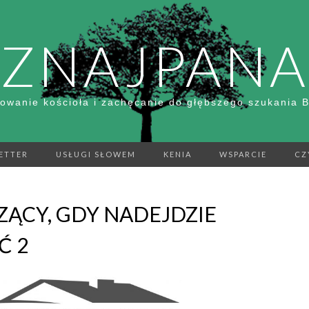
ZNAJPANA
owanie kościoła i zachęcanie do głębszego szukania 
ETTER
USŁUGI SŁOWEM
KENIA
WSPARCIE
CZ
ZĄCY, GDY NADEJDZIE
Ć 2