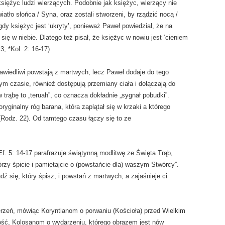
siężyc ludzi wierzących. Podobnie jak księżyc, wierzący nie
atło słońca / Syna, oraz zostali stworzeni, by rządzić nocą /
dy księżyc jest ‘ukryty’, ponieważ Paweł powiedział, że na
ię w niebie. Dlatego też pisał, że księżyc w nowiu jest ‘cieniem
3, *Kol. 2: 16-17)
awiedliwi powstają z martwych, lecz Paweł dodaje do tego
ym czasie, również dostępują przemiany ciała i dołączają do
 trąbę to „teruah”, co oznacza dokładnie „sygnał pobudki”.
yginalny róg barana, która zaplątał się w krzaki a którego
(Rodz. 22). Od tamtego czasu łączy się to ze
f. 5: 14-17 parafrazuje świątynną modlitwę ze Święta Trąb,
órzy śpicie i pamiętajcie o (powstańcie dla) waszym Stwórcy”.
ź się, który śpisz, i powstań z martwych, a zajaśnieje ci
rzeń, mówiąc Koryntianom o porwaniu (Kościoła) przed Wielkim
ść, Kolosanom o wydarzeniu, którego obrazem jest nów