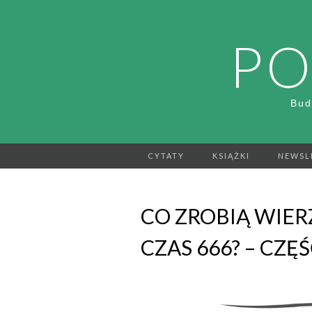
PO
Bud
CYTATY
KSIĄŻKI
NEWSL
CO ZROBIĄ WIER
CZAS 666? – CZĘŚ