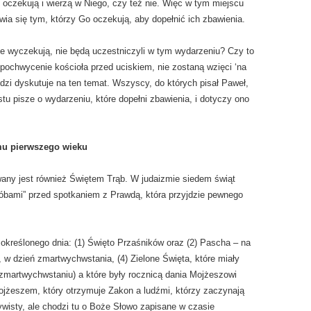
 oczekują i wierzą w Niego, czy też nie. Więc w tym miejscu
ia się tym, którzy Go oczekują, aby dopełnić ich zbawienia.
ie wyczekują, nie będą uczestniczyli w tym wydarzeniu? Czy to
 pochwycenie kościoła przed uciskiem, nie zostaną wzięci ‘na
udzi dyskutuje na ten temat. Wszyscy, do których pisał Paweł,
stu pisze o wydarzeniu, które dopełni zbawienia, i dotyczy ono
zmu pierwszego wieku
ny jest również Świętem Trąb. W judaizmie siedem świąt
óbami” przed spotkaniem z Prawdą, która przyjdzie pewnego
 określonego dnia: (1) Święto Przaśników oraz (2) Pascha – na
, w dzień zmartwychwstania, (4) Zielone Święta, które miały
 zmartwychwstaniu) a które były rocznicą dania Mojżeszowi
żeszem, który otrzymuje Zakon a ludźmi, którzy zaczynają
wisty, ale chodzi tu o Boże Słowo zapisane w czasie