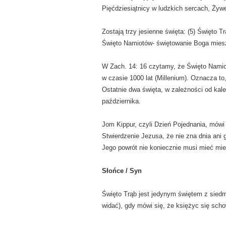
Pięćdziesiątnicy w ludzkich sercach, Żyw
Zostają trzy jesienne święta: (5) Święto T
Święto Namiotów- świętowanie Boga mies
W Zach. 14: 16 czytamy, że Święto Namiot
w czasie 1000 lat (Millenium). Oznacza to,
Ostatnie dwa święta, w zależności od kal
października.
Jom Kippur, czyli Dzień Pojednania, mówi 
Stwierdzenie Jezusa, że nie zna dnia ani
Jego powrót nie koniecznie musi mieć mie
Słońce / Syn
Święto Trąb jest jedynym świętem z siedmi
widać), gdy mówi się, że księżyc się scho