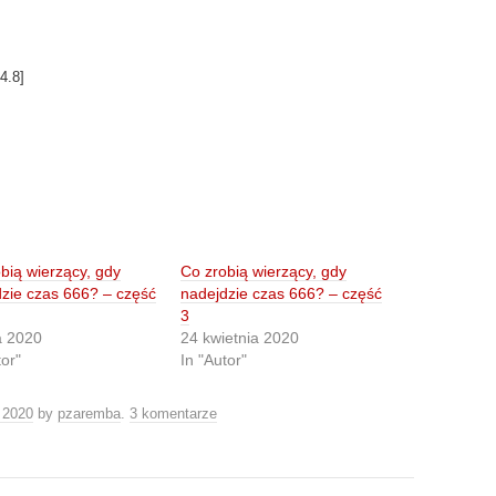
4.8
]
bią wierzący, gdy
Co zrobią wierzący, gdy
zie czas 666? – część
nadejdzie czas 666? – część
3
a 2020
24 kwietnia 2020
tor"
In "Autor"
 2020
by
pzaremba
.
3 komentarze