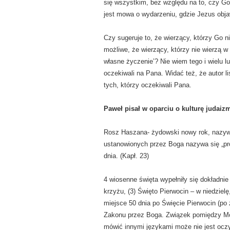
się wszystkim, bez względu na to, czy Go
jest mowa o wydarzeniu, gdzie Jezus objaw
Czy sugeruje to, że wierzący, którzy Go n
możliwe, że wierzący, którzy nie wierzą w
własne życzenie’? Nie wiem tego i wielu l
oczekiwali na Pana. Widać też, że autor li
tych, którzy oczekiwali Pana.
Paweł pisał w oparciu o kulturę judai
Rosz Haszana- żydowski nowy rok, nazywa
ustanowionych przez Boga nazywa się „pr
dnia. (Kapł. 23)
4 wiosenne święta wypełniły się dokładnie
krzyżu, (3) Święto Pierwocin – w niedzielę
miejsce 50 dnia po Święcie Pierwocin (po
Zakonu przez Boga. Związek pomiędzy Moj
mówić innymi językami może nie jest oczy