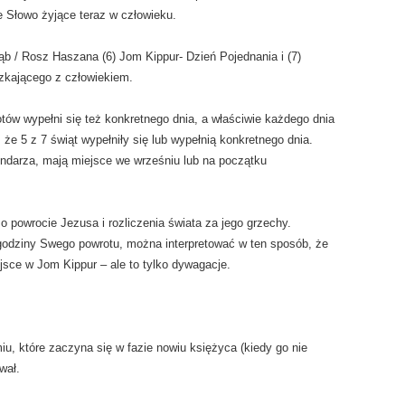
e Słowo żyjące teraz w człowieku.
rąb / Rosz Haszana (6) Jom Kippur- Dzień Pojednania i (7)
zkającego z człowiekiem.
ów wypełni się też konkretnego dnia, a właściwie każdego dnia
 że 5 z 7 świąt wypełniły się lub wypełnią konkretnego dnia.
endarza, mają miejsce we wrześniu lub na początku
o powrocie Jezusa i rozliczenia świata za jego grzechy.
 godziny Swego powrotu, można interpretować w ten sposób, że
jsce w Jom Kippur – ale to tylko dywagacje.
u, które zaczyna się w fazie nowiu księżyca (kiedy go nie
wał.