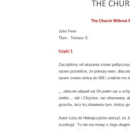
The Church Without 
John Fenn
Tłum.: Tomasz S.
Część 1
Zaczęliśmy od ukazania zmian politycznyc
razem pozwólcie, że pokażę wam, dlaczego
razem znowu wrócę do 666 i znaków mu 
„…
obecnie objawił się On jeden raz u sc
siebie…. tak i Chrystus, raz ofiarowany, a
grzechu, lecz ku zbawieniu tym, którzy g
Autor Listu do Hebrajczyków wierzył, że J
oczekują”. Tu nie ma mowy o Jego drugim