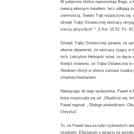
W judaizmie słońce reprezentuje Boga, a k
świecą własnym światłem, lecz odbijają świ
ciemnością. Święto Trąb rozpoczyna się, g
dźwięk Trąby Ostatecznej wierzący ukryją s
rzeczy przyszłych’ *. (I Kor. 15:52, Ps. 81:
Dźwięk Trąby Ostatecznej sprawia, że spr
własne objawienie, że wierzący żyjący w t
nich. Leksykon Hebrajski mówi, że dęcie w
Kiedyś mówiono, że Trąba Ostateczna to or
Abraham złożył w ofierze zamiast Izaaka 
zmartwychwstaniem.
Nawiązując do tego wydarzenia, Paweł w E
która rozpoczęła się od: „Obudźcie się, kt
Paweł napisał: „ Dlatego powiedziano: Obud
Chrystus”.
To, że Paweł naucza ludzi żydowskich wie
Uciskiem, Efezjanom o wzięciu na wysoko