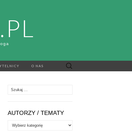
.PL
Boga
Szukaj:
YTELNICY
O NAS
Szukaj:
AUTORZY / TEMATY
Autorzy
/