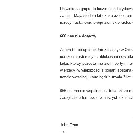
Największa grupa, to ludzie niezdecydowan
za nim. Mają siedem lat czasu aż do Jom 
narody i ustanowić swoje ziemskie królest
666 nas nie dotyczy
Zatem to, co apostoł Jan zobaczył w Obj
uderzenia asteroidy i zablokowania światł
ludzi, którzy pozostali na ziemi po tym, 
wierzący (w większości z pogan) zostaną
uczcie weselnej, która będzie trwała 7 la
666 nie ma nic wspólnego z tobą ani ze 
zaczyna się formować w naszych czasach
John Fenn
++