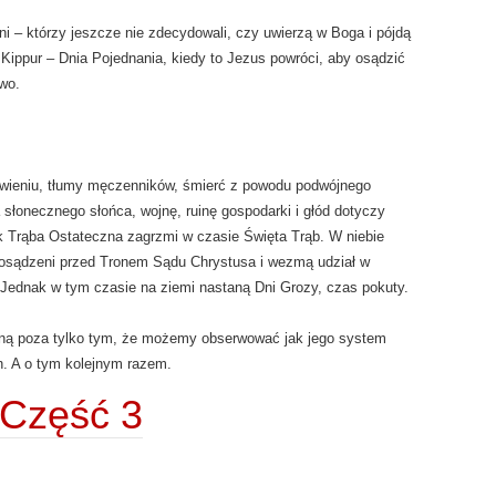
i – którzy jeszcze nie zdecydowali, czy uwierzą w Boga i pójdą
Kippur – Dnia Pojednania, kiedy to Jezus powróci, aby osądzić
wo.
awieniu, tłumy męczenników, śmierć z powodu podwójnego
a słonecznego słońca, wojnę, ruinę gospodarki i głód dotyczy
jak Trąba Ostateczna zagrzmi w czasie Święta Trąb. W niebie
 osądzeni przed Tronem Sądu Chrystusa i wezmą udział w
t. Jednak w tym czasie na ziemi nastaną Dni Grozy, czas pokuty.
mną poza tylko tym, że możemy obserwować jak jego system
. A o tym kolejnym razem.
Część 3