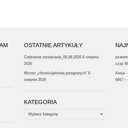
RAM
OSTATNIE ARTYKUŁY
NAJ
Codzienne rozważania_06.08.2026
6 sierpnia
pzarem
2026
czas 6
Wzrost „chrześcijaństwa przegranych”
6
Kesja
sierpnia 2026
666? –
KATEGORIA
Kategoria