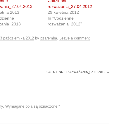
enne
Codzienne
żania_27.04.2013
rozważania_27.04.2012
etnia 2013
29 kwietnia 2012
dzienne
In "Codzienne
żania_2013"
rozważania_2012"
3 października 2012
by
pzaremba
.
Leave a comment
CODZIENNE ROZWAŻANIA_02.10.2012
→
ny.
Wymagane pola są oznaczone
*