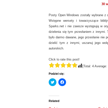
30 w
Posty Open Windows zostały wybrane z dz
Wstępne wersety i towarzyszące biblij
Sparks.net i nie zawsze występują w or
dzielenia się tym przesłaniem z innymi. 
było darmo dawane, jego przesłanie nie p
dzielić tym z innymi, uszanuj jego wol
autorskich.
Click to rate this post!
[Total:
4
Average:
Podziel się:
C
C
l
l
i
i
c
c
k
k
t
t
o
o
Related
s
s
h
h