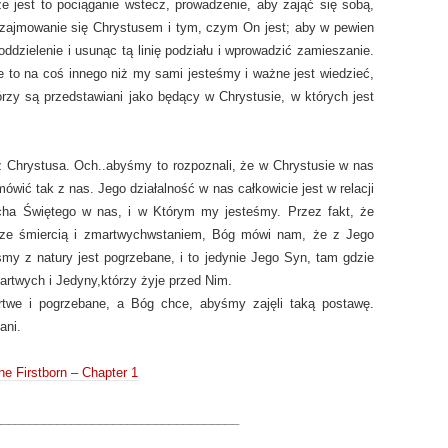
e jest to pociąganie wstecz, prowadzenie, aby zająć się sobą,
zajmowanie się Chrystusem i tym, czym On jest; aby w pewien
oddzielenie i usunąc tą linię podziału i wprowadzić zamieszanie.
to na coś innego niż my sami jesteśmy i ważne jest wiedzieć,
rzy są przedstawiani jako będący w Chrystusie, w których jest
z Chrystusa. Och..abyśmy to rozpoznali, że w Chrystusie w nas
ówić tak z nas. Jego działalność w nas całkowicie jest w relacji
ucha Świętego w nas, i w Którym my jesteśmy. Przez fakt, że
y ze śmiercią i zmartwychwstaniem, Bóg mówi nam, że z Jego
my z natury jest pogrzebane, i to jedynie Jego Syn, tam gdzie
rtwych i Jedyny,którzy żyje przed Nim.
twe i pogrzebane, a Bóg chce, abyśmy zajęli taką postawę.
ani.
he Firstborn – Chapter 1
___________________________________