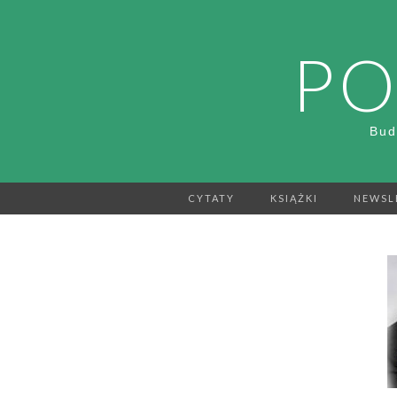
PO
Bud
CYTATY
KSIĄŻKI
NEWSL