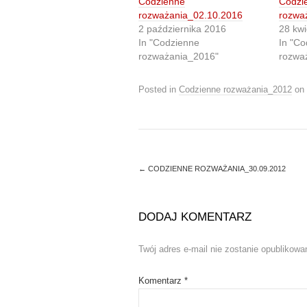
Codzienne
Codzi
a
a
r
r
rozważania_02.10.2016
rozwa
e
e
2 października 2016
28 kwi
o
o
n
n
In "Codzienne
In "Co
T
F
rozważania_2016"
rozwa
w
a
i
c
t
e
t
b
Posted in
Codzienne rozważania_2012
on
e
o
r
o
(
k
O
(
p
O
e
p
n
e
s
n
i
s
←
CODZIENNE ROZWAŻANIA_30.09.2012
n
i
n
n
e
n
w
e
w
w
DODAJ KOMENTARZ
i
w
n
i
d
n
o
d
Twój adres e-mail nie zostanie opublikowa
w
o
)
w
)
Komentarz
*