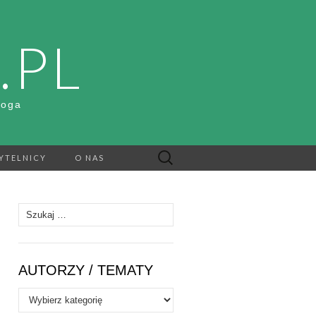
.PL
Boga
Szukaj:
YTELNICY
O NAS
Szukaj:
AUTORZY / TEMATY
Autorzy
/