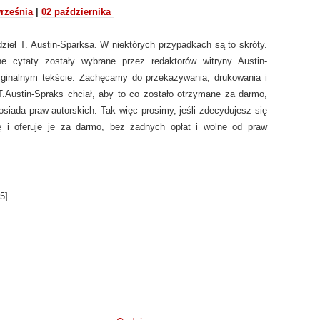
rześnia
|
02 października
ieł T. Austin-Sparksa. W niektórych przypadkach są to skróty.
ne cytaty zostały wybrane przez redaktorów witryny Austin-
yginalnym tekście. Zachęcamy do przekazywania, drukowania i
T.Austin-Spraks chciał, aby to co zostało otrzymane za darmo,
osiada praw autorskich. Tak więc prosimy, jeśli zdecydujesz się
ę i oferuje je za darmo, bez żadnych opłat i wolne od praw
5
]