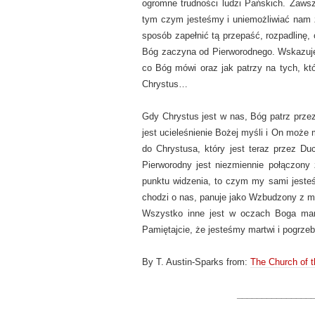
ogromne trudności ludzi Pańskich. Zawsz
tym czym jesteśmy i uniemożliwiać nam 
sposób zapełnić tą przepaść, rozpadlinę, 
Bóg zaczyna od Pierworodnego. Wskazuje 
co Bóg mówi oraz jak patrzy na tych, któ
Chrystus…
Gdy Chrystus jest w nas, Bóg patrz prze
jest ucieleśnienie Bożej myśli i On może m
do Chrystusa, który jest teraz przez D
Pierworodny jest niezmiennie połączon
punktu widzenia, to czym my sami jesteś
chodzi o nas, panuje jako Wzbudzony z ma
Wszystko inne jest w oczach Boga mar
Pamiętajcie, że jesteśmy martwi i pogrzeb
By T. Austin-Sparks from:
The Church of t
_______________