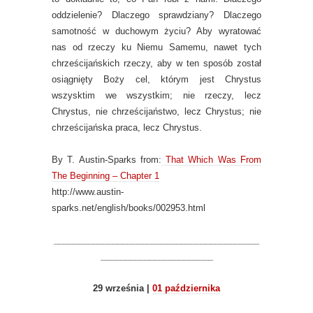
oddzielenie? Dlaczego sprawdziany? Dlaczego
samotność w duchowym życiu? Aby wyratować
nas od rzeczy ku Niemu Samemu, nawet tych
chrześcijańskich rzeczy, aby w ten sposób został
osiągnięty Boży cel, którym jest Chrystus
wszysktim we wszystkim; nie rzeczy, lecz
Chrystus, nie chrześcijaństwo, lecz Chrystus; nie
chrześcijańska praca, lecz Chrystus.
By T. Austin-Sparks from:
That Which Was From
The Beginning – Chapter 1
http://www.austin-
sparks.net/english/books/002953.html
__________________________________________
_______________________
29 września |
01 października