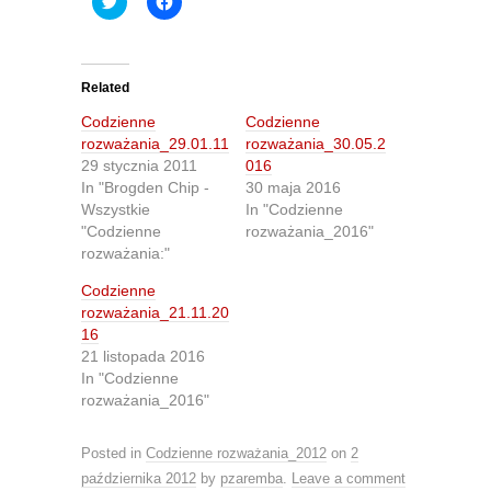
l
l
i
i
c
c
k
k
t
t
o
o
Related
s
s
h
h
Codzienne
Codzienne
a
a
r
r
rozważania_29.01.11
rozważania_30.05.2
e
e
29 stycznia 2011
016
o
o
n
n
In "Brogden Chip -
30 maja 2016
T
F
Wszystkie
In "Codzienne
w
a
i
c
"Codzienne
rozważania_2016"
t
e
rozważania:"
t
b
e
o
r
o
Codzienne
(
k
O
(
rozważania_21.11.20
p
O
16
e
p
n
e
21 listopada 2016
s
n
In "Codzienne
i
s
n
i
rozważania_2016"
n
n
e
n
w
e
Posted in
w
Codzienne rozważania_2012
w
on
2
i
w
października 2012
by
pzaremba
.
Leave a comment
n
i