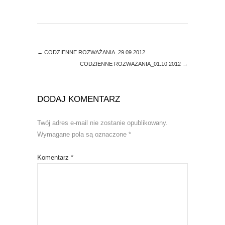
d
n
o
d
w
o
)
w
)
←
CODZIENNE ROZWAŻANIA_29.09.2012
CODZIENNE ROZWAŻANIA_01.10.2012
→
DODAJ KOMENTARZ
Twój adres e-mail nie zostanie opublikowany.
Wymagane pola są oznaczone
*
Komentarz
*