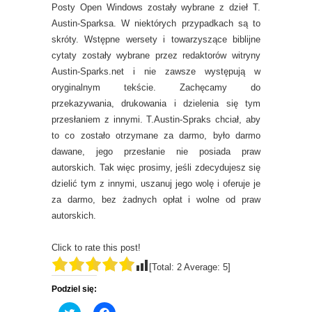
Posty Open Windows zostały wybrane z dzieł T.
Austin-Sparksa. W niektórych przypadkach są to
skróty. Wstępne wersety i towarzyszące biblijne
cytaty zostały wybrane przez redaktorów witryny
Austin-Sparks.net i nie zawsze występują w
oryginalnym tekście. Zachęcamy do
przekazywania, drukowania i dzielenia się tym
przesłaniem z innymi. T.Austin-Spraks chciał, aby
to co zostało otrzymane za darmo, było darmo
dawane, jego przesłanie nie posiada praw
autorskich. Tak więc prosimy, jeśli zdecydujesz się
dzielić tym z innymi, uszanuj jego wolę i oferuje je
za darmo, bez żadnych opłat i wolne od praw
autorskich.
Click to rate this post!
[Total:
2
Average:
5
]
Podziel się:
C
C