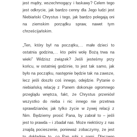
jest mądry, wszechmogący i łaskawy? Celem tego
jest odkrycie, jak bardzo cenny dla Jego ludzi jest
Niebiański Chrystus i tego, jak bardzo polegają oni
na ziemskim porządku spraw, nawet tym
chrześcijańskim.
„Ten, który był na początku,… małe dzieci to
ostatnia godzina,… kto pelni wolę Bożą trwa na
wieki” Widzisz związek? Jeśli jesteśmy przy
końcu, w ostatniej godzinie, to jest tak samo, jak
było na początku, następnie będzie tak na zawsze,
lecz jeśli doszło coś innego, odejdzie. Pytanie o
niebiańską relację z Panem dokonuje ogromnego
przeglądu wnętrza, fakt, że Chrystus przeniósł
wszystko do nieba i nic innego nie przetrwa
sprawdzianów, jak tylko życie w żywej relacji z
Nim. Będziemy prosić Pana, by zabrał to – jeśli
jest to prawda – i zbadał nas. Może niektórzy z nas
znajdą pocieszenie, ponieważ zobaczymy, że jest
to dokładnie to, co Pan robi z nami. Dlaczego