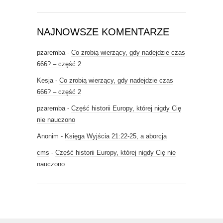
NAJNOWSZE KOMENTARZE
pzaremba
-
Co zrobią wierzący, gdy nadejdzie czas
666? – część 2
Kesja
-
Co zrobią wierzący, gdy nadejdzie czas
666? – część 2
pzaremba
-
Część historii Europy, której nigdy Cię
nie nauczono
Anonim
-
Księga Wyjścia 21:22-25, a aborcja
cms
-
Część historii Europy, której nigdy Cię nie
nauczono