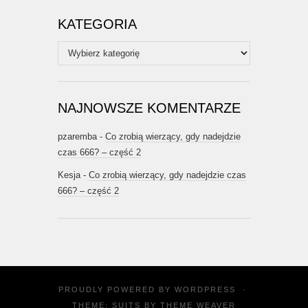
KATEGORIA
Kategoria
NAJNOWSZE KOMENTARZE
pzaremba
-
Co zrobią wierzący, gdy nadejdzie
czas 666? – część 2
Kesja
-
Co zrobią wierzący, gdy nadejdzie czas
666? – część 2
PROUDLY POWERED BY
WORDPRESS
·
THEME: SUITS BY
THEME WEAVER