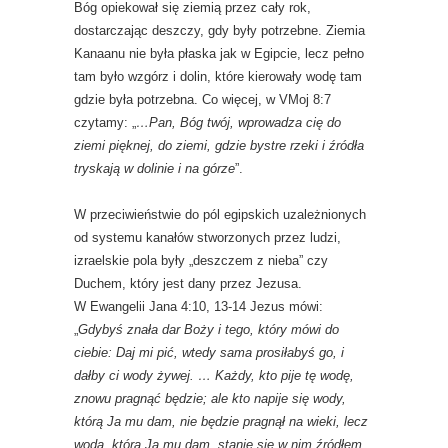
Bóg opiekował się ziemią przez cały rok,
dostarczając deszczy, gdy były potrzebne. Ziemia
Kanaanu nie była płaska jak w Egipcie, lecz pełno
tam było wzgórz i dolin, które kierowały wodę tam
gdzie była potrzebna. Co więcej, w VMoj 8:7
czytamy: „
…Pan, Bóg twój, wprowadza cię do
ziemi pięknej, do ziemi, gdzie bystre rzeki i źródła
tryskają w dolinie i na górze
”.
W przeciwieństwie do pól egipskich uzależnionych
od systemu kanałów stworzonych przez ludzi,
izraelskie pola były „deszczem z nieba” czy
Duchem, który jest dany przez Jezusa.
W Ewangelii Jana 4:10, 13-14 Jezus mówi:
„
Gdybyś znała dar Boży i tego, który mówi do
ciebie: Daj mi pić, wtedy sama prosiłabyś go, i
dałby ci wody żywej. … Każdy, kto pije tę wodę,
znowu pragnąć będzie; ale kto napije się wody,
którą Ja mu dam, nie będzie pragnął na wieki, lecz
woda, którą Ja mu dam, stanie się w nim źródłem