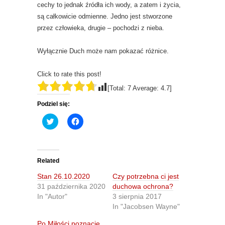
cechy to jednak źródła ich wody, a zatem i życia,
są całkowicie odmienne. Jedno jest stworzone
przez człowieka, drugie – pochodzi z nieba.
Wyłącznie Duch może nam pokazać różnice.
Click to rate this post!
[Total:
7
Average:
4.7
]
Podziel się:
C
C
l
l
i
i
c
c
k
k
t
t
o
o
Related
s
s
h
h
Stan 26.10.2020
Czy potrzebna ci jest
a
a
r
r
31 października 2020
duchowa ochrona?
e
e
In "Autor"
3 sierpnia 2017
o
o
n
n
In "Jacobsen Wayne"
T
F
w
a
Po Miłości poznacie
i
c