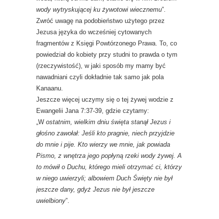
wody wytryskującej ku żywotowi wiecznemu
”.
Zwróć uwagę na podobieństwo użytego przez
Jezusa języka do wcześniej cytowanych
fragmentów z Księgi Powtórzonego Prawa. To, co
powiedział do kobiety przy studni to prawda o tym
(rzeczywistość), w jaki sposób my mamy być
nawadniani czyli dokładnie tak samo jak pola
Kanaanu.
Jeszcze więcej uczymy się o tej żywej wodzie z
Ewangelii Jana 7:37-39, gdzie czytamy:
„W
ostatnim, wielkim dniu święta stanął Jezus i
głośno zawołał: Jeśli kto pragnie, niech przyjdzie
do mnie i pije. Kto wierzy we mnie, jak powiada
Pismo, z wnętrza jego popłyną rzeki wody żywej. A
to mówił o Duchu, którego mieli otrzymać ci, którzy
w niego uwierzyli; albowiem Duch Święty nie był
jeszcze dany, gdyż Jezus nie był jeszcze
uwielbiony
”.