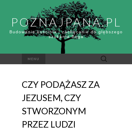
POZNAJPANA.PL
Budowanie kościoła i zachęcanie do głębszego
szukania Boga
Szukaj:
MENU
CZY PODĄŻASZ ZA
JEZUSEM, CZY
STWORZONYM
PRZEZ LUDZI