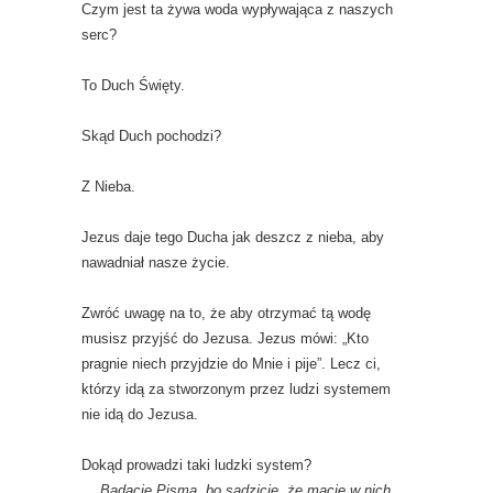
Czym jest ta żywa woda wypływająca z naszych
serc?
To Duch Święty.
Skąd Duch pochodzi?
Z Nieba.
Jezus daje tego Ducha jak deszcz z nieba, aby
nawadniał nasze życie.
Zwróć uwagę na to, że aby otrzymać tą wodę
musisz przyjść do Jezusa. Jezus mówi: „Kto
pragnie niech przyjdzie do Mnie i pije”. Lecz ci,
którzy idą za stworzonym przez ludzi systemem
nie idą do Jezusa.
Dokąd prowadzi taki ludzki system?
„…
Badacie Pisma, bo sądzicie, że macie w nich