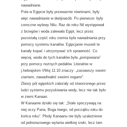
nawadniane.
Pola w Egipcie były przeważnie równinami, były
więc nawadnianie w dwójnasób. Po pierwsze: były
coroczne wylewy Nilu. Raz do roku Nil występował
z brzegów i woda zalewała Egipt, lecz przez
pozostałą część roku ziemia była nawadniania przy
pomocy systemu kanałów. Egipcjanie musieli te
kanały kopać i utrzymywać ich sprawność. Co
więcej, woda do tych kanałów była „pompowana”
przy pomocy nożnych pedałów. Literalnie w
j,hebrajskim VMoj 11:10 znaczy: „
zasiawszy swoim
ziarnem, nawadniałeś swoimi nogami
”.
Zbiory pól egipskich zależały od stworzonego przez
ludzi systemu pozyskiwania wody, lecz nie tak było
w ziemi Kanaan.
W Kanaanie działo się tak: „Stale spoczywają na
niej oczy Pana, Boga twego, od początku roku do
końca roku”. Płody Kanaanu nie były uzależnione
od jednorazowego wylania wielkiej rzeki, lecz tam