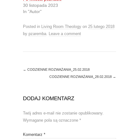
t
e
30 listopada 2023
t
b
In "Autor"
e
o
r
o
(
k
O
(
Posted in
Living Room Theology
on
25 lutego 2018
p
O
e
p
by
pzaremba
.
Leave a comment
n
e
s
n
i
s
n
i
n
n
e
n
w
e
w
w
i
w
←
CODZIENNE ROZWAŻANIA_25.02.2018
n
i
d
n
CODZIENNE ROZWAŻANIA_28.02.2018
→
o
d
w
o
)
w
)
DODAJ KOMENTARZ
Twój adres e-mail nie zostanie opublikowany.
Wymagane pola są oznaczone
*
Komentarz
*