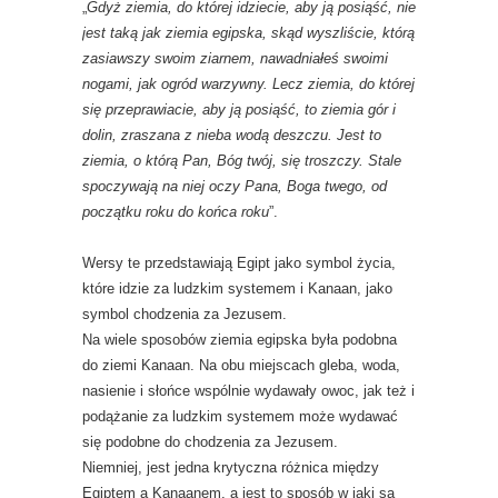
„
Gdyż ziemia, do której idziecie, aby ją posiąść, nie
jest taką jak ziemia egipska, skąd wyszliście, którą
zasiawszy swoim ziarnem, nawadniałeś swoimi
nogami, jak ogród warzywny. Lecz ziemia, do której
się przeprawiacie, aby ją posiąść, to ziemia gór i
dolin, zraszana z nieba wodą deszczu. Jest to
ziemia, o którą Pan, Bóg twój, się troszczy. Stale
spoczywają na niej oczy Pana, Boga twego, od
początku roku do końca roku
”.
Wersy te przedstawiają Egipt jako symbol życia,
które idzie za ludzkim systemem i Kanaan, jako
symbol chodzenia za Jezusem.
Na wiele sposobów ziemia egipska była podobna
do ziemi Kanaan. Na obu miejscach gleba, woda,
nasienie i słońce wspólnie wydawały owoc, jak też i
podążanie za ludzkim systemem może wydawać
się podobne do chodzenia za Jezusem.
Niemniej, jest jedna krytyczna różnica między
Egiptem a Kanaanem, a jest to sposób w jaki są