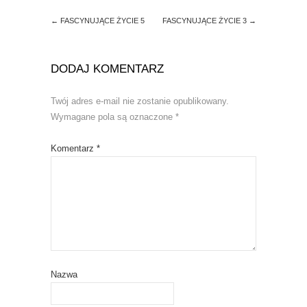
d
n
o
d
←
FASCYNUJĄCE ŻYCIE 5
FASCYNUJĄCE ŻYCIE 3
→
w
o
)
w
)
DODAJ KOMENTARZ
Twój adres e-mail nie zostanie opublikowany.
Wymagane pola są oznaczone
*
Komentarz
*
Nazwa