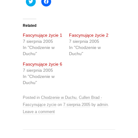
C
C
l
l
i
i
c
c
k
k
t
t
o
o
Related
s
s
h
h
Fascynujące życie 1
Fascynujące życie 2
a
a
r
r
7 sierpnia 2005
7 sierpnia 2005
e
e
In "Chodzenie w
In "Chodzenie w
o
o
n
n
Duchu"
Duchu"
T
F
w
a
Fascynujące życie 6
i
c
t
e
7 sierpnia 2005
t
b
In "Chodzenie w
e
o
r
o
Duchu"
(
k
O
(
p
O
e
p
Posted in
Chodzenie w Duchu
,
Cullen Brad -
n
e
s
n
Fascynujące życie
on
7 sierpnia 2005
by
admin
.
i
s
Leave a comment
n
i
n
n
e
n
w
e
w
w
i
w
n
i