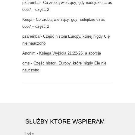
pzaremba
-
Co zrobią wierzący, gdy nadejdzie czas
666? – część 2
Kesja
-
Co zrobią wierzący, gdy nadejdzie czas
666? – część 2
pzaremba
-
Część historii Europy, której nigdy Cię
nie nauczono
Anonim
-
Księga Wyjścia 21:22-25, a aborcja
cms
-
Część historii Europy, której nigdy Cię nie
nauczono
SŁUŻBY KTÓRE WSPIERAM
Indie