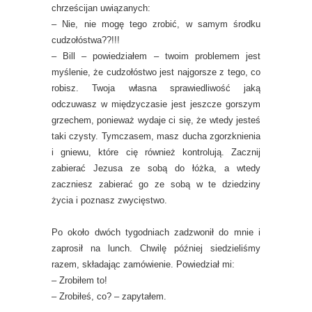
chrześcijan uwiązanych:
– Nie, nie mogę tego zrobić, w samym środku
cudzołóstwa??!!!
– Bill – powiedziałem – twoim problemem jest
myślenie, że cudzołóstwo jest najgorsze z tego, co
robisz. Twoja własna sprawiedliwość jaką
odczuwasz w międzyczasie jest jeszcze gorszym
grzechem, ponieważ wydaje ci się, że wtedy jesteś
taki czysty. Tymczasem, masz ducha zgorzknienia
i gniewu, które cię również kontrolują. Zacznij
zabierać Jezusa ze sobą do łóżka, a wtedy
zaczniesz zabierać go ze sobą w te dziedziny
życia i poznasz zwycięstwo.
Po około dwóch tygodniach zadzwonił do mnie i
zaprosił na lunch. Chwilę później siedzieliśmy
razem, składając zamówienie. Powiedział mi:
– Zrobiłem to!
– Zrobiłeś, co? – zapytałem.