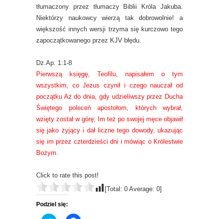
tłumaczony przez tłumaczy Biblii Króla Jakuba.
Niektórzy naukowcy wierzą tak dobrowolnie! a
większość innych wersji trzyma się kurczowo tego
zapoczątkowanego przez KJV błędu.
Dz.Ap. 1:1-8
Pierwszą księgę, Teofilu, napisałem o tym
wszystkim, co Jezus czynił i czego nauczał od
początku Aż do dnia, gdy udzieliwszy przez Ducha
Świętego poleceń apostołom, których wybrał,
wzięty został w górę; Im też po swojej męce objawił
się jako żyjący i dał liczne tego dowody, ukazując
się im przez czterdzieści dni i mówiąc o Królestwie
Bożym.
Click to rate this post!
[Total:
0
Average:
0
]
Podziel się: