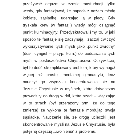
przeżywać orgazm w czasie masturbacji tylko
wtedy, gdy fantazjował, że napada z nożem młodą
kobietę, sąsiadkę, uderzając ją w plecy. Gdy
tryskała krew (w fantazji) wtedy mógł osiągnąć
punkt kulminacyjny. Przedyskutowaliśmy to, w jaki
sposób te fantazje się zaczynają i zaczął ćwiczyć
wykorzystywanie tych myśli jako „punkt zwrotny”
(dosł. cyngiel – przyp. tłum.) do poddawania tych
myśli w posłuszeństwo Chrystusowi. Oczywiście,
był to dość skomplikowany problem, który wymagał
więcej niż prostej mentalnej gimnastyki, lecz
nauczył go zwyczaju koncentrowania się na
Jezusie Chrystusie w myślach, które dotychczas
prowadziły go drogą w dół, którą szedł – włączając
w to strach (był przerażony tym, że do tego
zmierza) że wykona te fantazje mordując swoją
sąsiadkę. Nauczenie się, że drogą ucieczki jest
skoncentrowanie myśli na Jezusie Chrystusie, była
potężną częścią „uwolnienia” z problemu.