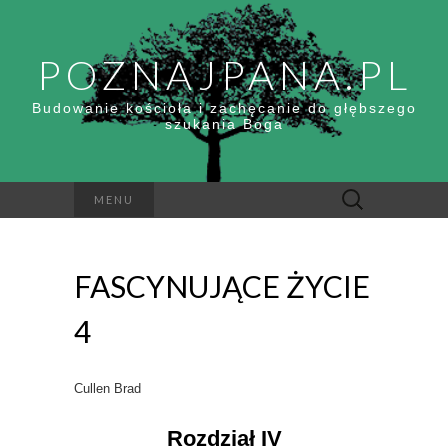
POZNAJPANA.PL
Budowanie kościoła i zachęcanie do głębszego
szukania Boga
Szukaj:
MENU
FASCYNUJĄCE ŻYCIE
4
Cullen Brad
Rozdział IV