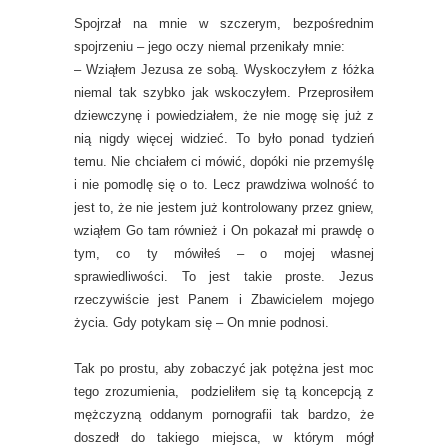
Spojrzał na mnie w szczerym, bezpośrednim
spojrzeniu – jego oczy niemal przenikały mnie:
– Wziąłem Jezusa ze sobą. Wyskoczyłem z łóżka
niemal tak szybko jak wskoczyłem. Przeprosiłem
dziewczynę i powiedziałem, że nie mogę się już z
nią nigdy więcej widzieć. To było ponad tydzień
temu. Nie chciałem ci mówić, dopóki nie przemyślę
i nie pomodlę się o to. Lecz prawdziwa wolność to
jest to, że nie jestem już kontrolowany przez gniew,
wziąłem Go tam również i On pokazał mi prawdę o
tym, co ty mówiłeś – o mojej własnej
sprawiedliwości. To jest takie proste. Jezus
rzeczywiście jest Panem i Zbawicielem mojego
życia. Gdy potykam się – On mnie podnosi.
Tak po prostu, aby zobaczyć jak potężna jest moc
tego zrozumienia, podzieliłem się tą koncepcją z
mężczyzną oddanym pornografii tak bardzo, że
doszedł do takiego miejsca, w którym mógł