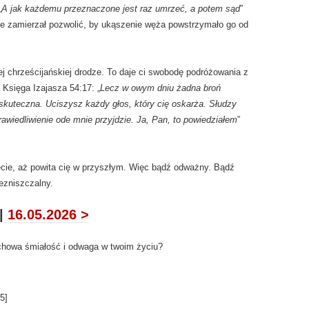
„
A jak każdemu przeznaczone jest raz umrzeć, a potem sąd
”
Nie zamierzał pozwolić, by ukąszenie węża powstrzymało go od
j chrześcijańskiej drodze. To daje ci swobodę podróżowania z
sięga Izajasza 54:17: „
Lecz w owym dniu żadna broń
 skuteczna. Uciszysz każdy głos, który cię oskarża. Słudzy
rawiedliwienie ode mnie przyjdzie. Ja, Pan, to powiedziałem
”
iecie, aż powita cię w przyszłym. Więc bądź odważny. Bądź
ezniszczalny.
|
16.05.2026 >
howa śmiałość i odwaga w twoim życiu?
5
]