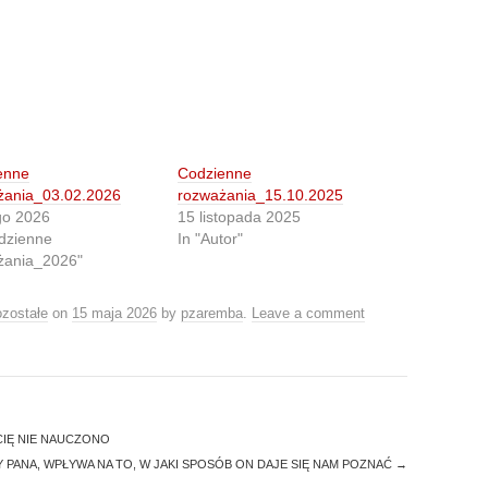
enne
Codzienne
żania_03.02.2026
rozważania_15.10.2025
go 2026
15 listopada 2025
dzienne
In "Autor"
żania_2026"
zostałe
on
15 maja 2026
by
pzaremba
.
Leave a comment
CIĘ NIE NAUCZONO
Y PANA, WPŁYWA NA TO, W JAKI SPOSÓB ON DAJE SIĘ NAM POZNAĆ
→