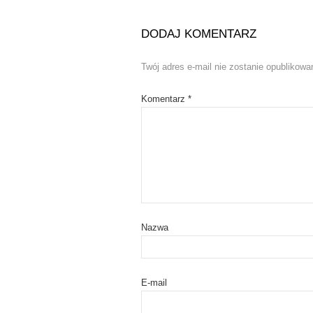
w
e
w
w
i
w
n
i
DODAJ KOMENTARZ
d
n
o
d
w
o
)
w
Twój adres e-mail nie zostanie opublikowa
)
Komentarz
*
Nazwa
E-mail