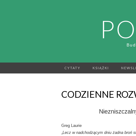
PO
Bud
CYTATY
KSIĄŻKI
NEWSL
CODZIENNE ROZW
Niezniszczaln
Greg Laurie
„
Lecz w nadchodzącym dniu żadna broń sk