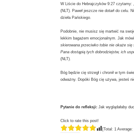
W Liście do Hebrajczyków 9:27 czytamy: 
(NLT). Paweł jeszcze nie dotarł do celu. 
dzieła Pańskiego.
Podobnie, nie musisz się martwić na swoje
lekkim bagażem emocjonalnym. Jak mówi K
skierowana przeciwko tobie nie okaże się
Pana dostąpią tych dobrodziejstw, ich usp
(NLT).
Bóg będzie cię strzegł i chronił w tym św
odważny. Dopóki Bóg cię używa, jesteś ni
Pytanie do refleksji:
Jak wyglądałaby duc
Click to rate this post!
[Total:
1
Average: