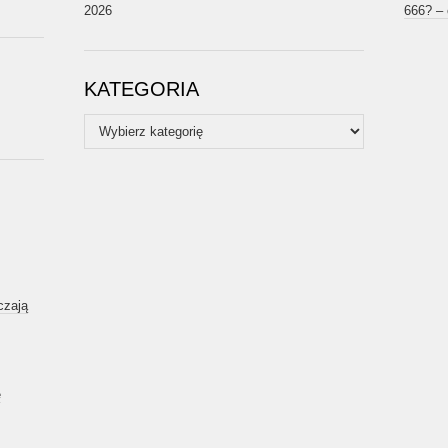
2026
666? –
KATEGORIA
Kategoria
czają
ę