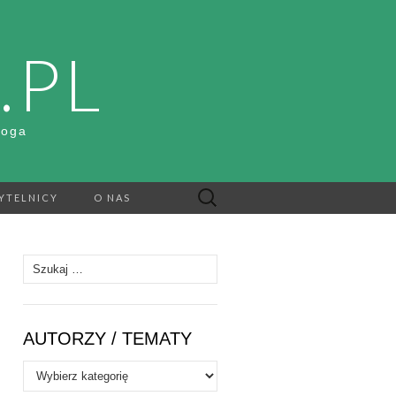
.PL
Boga
Szukaj:
YTELNICY
O NAS
Szukaj:
AUTORZY / TEMATY
Autorzy
/