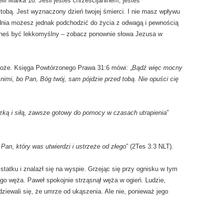
i Marka 16: Jeśli jesteś chrześcijaninem, jesteś
 tobą. Jest wyznaczony dzień twojej śmierci. I nie masz wpływu
o dnia możesz jednak podchodzić do życia z odwagą i pewnością
ieneś być lekkomyślny – zobacz ponownie słowa Jezusa w
oże. Księga Powtórzonego Prawa 31:6 mówi: „
Bądź więc mocny
d nimi, bo Pan, Bóg twój, sam pójdzie przed tobą. Nie opuści cię
czką i siłą, zawsze gotowy do pomocy w czasach utrapienia
”
 Pan, który was utwierdzi i ustrzeże od złego
” (2Tes 3:3 NLT).
statku i znalazł się na wyspie. Grzejąc się przy ognisku w tym
ego węża. Paweł spokojnie strząsnął węża w ogień. Ludzie,
dziewali się, że umrze od ukąszenia. Ale nie, ponieważ jego