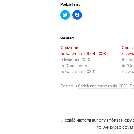
Podziel się:
C
C
l
l
i
i
c
c
k
k
t
t
o
o
Related
s
s
h
h
Codzienne
Codzi
a
a
r
r
rozważania_09.04.2026
rozwa
e
e
9 kwietnia 2026
8 lute
o
o
n
n
In "Codzienne
In "Co
T
F
rozważania_2026"
rozwa
w
a
i
c
t
e
t
b
Posted in
Codzienne rozważania_2026
,
Po
e
o
r
o
(
k
O
(
p
O
e
p
n
e
s
n
i
s
←
CZĘŚĆ HISTORII EUROPY, KTÓREJ NIGDY 
n
i
n
n
TO, JAK BADZO CENIM
e
n