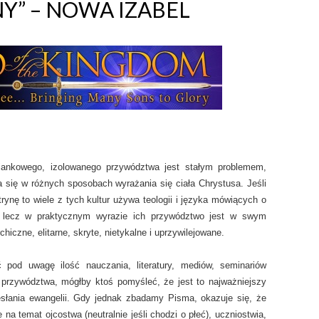
NY” – NOWA IZABEL
ciankowego, izolowanego przywództwa jest stałym problemem,
ja się w różnych sposobach wyrażania się ciała Chrystusa. Jeśli
rynę to wiele z tych kultur używa teologii i języka mówiących o
, lecz w praktycznym wyrazie ich przywództwo jest w swym
rchiczne, elitarne, skryte, nietykalne i uprzywilejowane.
 pod uwagę ilość nauczania, literatury, mediów, seminariów
przywództwa, mógłby ktoś pomyśleć, że jest to najważniejszy
esłania ewangelii. Gdy jednak zbadamy Pisma, okazuje się, że
e na temat ojcostwa (neutralnie jeśli chodzi o płeć), uczniostwia,