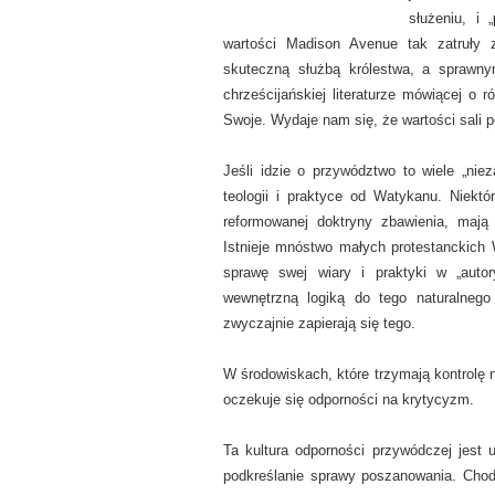
służeniu, i 
wartości Madison Avenue tak zatruły 
skuteczną służbą królestwa, a sprawnym
chrześcijańskiej literaturze mówiącej o
Swoje. Wydaje nam się, że wartości sali p
Jeśli idzie o przywództwo to wiele „nie
teologii i praktyce od Watykanu. Niektó
reformowanej doktryny zbawienia, mają
Istnieje mnóstwo małych protestanckich 
sprawę swej wiary i praktyki w „autor
wewnętrzną logiką do tego naturalnego
zwyczajnie zapierają się tego.
W środowiskach, które trzymają kontrolę 
oczekuje się odporności na krytycyzm.
Ta kultura odporności przywódczej jest
podkreślanie sprawy poszanowania. Chod