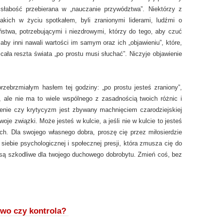
słabość przebierana w „nauczanie przywództwa”. Niektórzy z
 jakich w życiu spotkałem, byli zranionymi liderami, ludźmi o
stwa, potrzebującymi i niezdrowymi, którzy do tego, aby czuć
 aby inni nawali wartości im samym oraz ich „objawieniu”, które,
 cała reszta świata „po prostu musi słuchać”. Niczyje objawienie
zebrzmiałym hasłem tej godziny: „po prostu jesteś zraniony”,
 ale nie ma to wiele wspólnego z zasadnością twoich różnic i
eżenie czy krytycyzm jest zbywany machnięciem czarodziejskiej
oje związki. Może jesteś w kulcie, a jeśli nie w kulcie to jesteś
h. Dla swojego własnego dobra, proszę cię przez miłosierdzie
siebie psychologicznej i społecznej presji, która zmusza cię do
e są szkodliwe dla twojego duchowego dobrobytu. Zmień coś, bez
two czy kontrola?