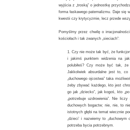
wyjścia z „troską” o jednostkę przychodz
forma łaskawego paternalizmu. Daje się w
kwestii czy krytycyzmie, lecz przede wszys
Pomyślmy przez chwilę o irracjonalnośc
kościołach i tak zwanych „sieciach”:
1. Czy nie może tak być, że funkcjon
i jakimś punktem widzenia na jaki
polubiłeś? Czy może być tak, że 
Jakkolwiek absurdalne jest to, c
„duchowego ojcostwa” taka możliwoś
żeby zbywać każdego, kto jest chro
go jak „dziecko”, jak kogoś, kto „po
„potrzebuje uzdrowienia”. Nie licz
duchowych bogactw; nie, nie, to n
istotnych głębi na temat wiecznie p
„dzieci’ i nazwiemy to „duchowym 
potrzeba bycia potrzebnym.