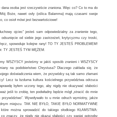
e dana osoba jest rzeczywiście zraniona. Więc co? Co to ma do
? Mój Boże, nawet osły (oślica Balamma) mają czasami swoje
o, co osioł mówi jest bezwartościowe!
 „duchowy ojciec” jesteś sam odpowiedzialny za zranienie tego,
 odsunięcie od siebie jego zastrzeżeń, krytycyzmu czy troski,
Wręcz, spowoduje kolejne rany! TO TY JESTEŚ PROBLEMEM!
dowi: TY JESTEŚ TYM MĘŻEM.
że my WSZYSCY jesteśmy w jakiś sposób zranieni i WSZYSCY
miany na podobieństwo Chrystusa? Dlaczego zakłada się, że
ojego doświadczenia wiem, że przywódcy są tak samo złamani
cy! Lecz ta bzdurna kultura kościelnego przywództwa odrzuca
Naprawdę byłem uczony tego, aby nigdy nie okazywać słabości
waż jeśli to zrobię, ten podwładny będzie mógł „stracić do mnie
u przywództwo”. Wywoływało to u mnie odruch wymiotny, jakże
 w jednym miejscu. TAK NIE BYŁO, TAKIE BYŁO NORMATYWNE
óre można sprowadzić do takiego słodkiego KŁAMSTWA:
 co znaczy, że nigdy nie okazuj słabości czy swojej potrzeby