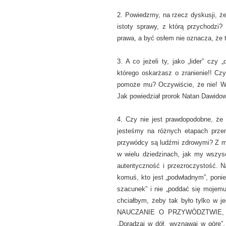
2. Powiedzmy, na rzecz dyskusji, ż
istoty sprawy, z którą przychodzi
prawa, a być osłem nie oznacza, że t
3. A co jeżeli ty, jako „lider” czy
którego oskarżasz o zranienie!! Czy
pomoże mu? Oczywiście, że nie! 
Jak powiedział prorok Natan Dawi
4. Czy nie jest prawdopodobne, 
jesteśmy na różnych etapach prze
przywódcy są ludźmi zdrowymi? Z m
w wielu dziedzinach, jak my wszys
autentyczność i przezroczystość. 
komuś, kto jest „podwładnym”, ponie
szacunek” i nie „poddać się mojem
chciałbym, żeby tak było tylko
NAUCZANIE O PRZYWÓDZTWIE, kt
„Doradzaj w dół, wyznawaj w górę”,