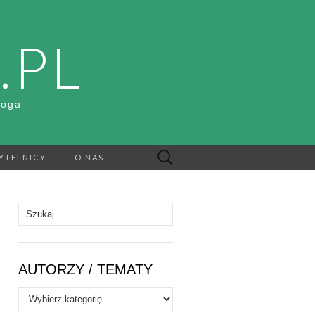
.PL
Boga
Szukaj:
YTELNICY
O NAS
Szukaj:
AUTORZY / TEMATY
Autorzy
/