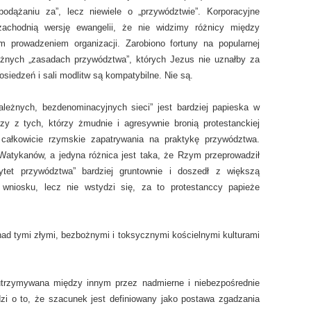
„podążaniu za”, lecz niewiele o „przywództwie”. Korporacyjne
zachodnią wersję ewangelii, że nie widzimy różnicy między
 prowadzeniem organizacji. Zarobiono fortuny na popularnej
 różnych „zasadach przywództwa”, których Jezus nie uznałby za
osiedzeń i sali modlitw są kompatybilne. Nie są.
zależnych, bezdenominacyjnych sieci” jest bardziej papieska w
rzy z tych, którzy żmudnie i agresywnie bronią protestanckiej
 całkowicie rzymskie zapatrywania na praktykę przywództwa.
Watykanów, a jedyna różnica jest taka, że Rzym przeprowadził
ytet przywództwa” bardziej gruntownie i doszedł z większą
 wniosku, lecz nie wstydzi się, za to protestanccy papieże
nad tymi złymi, bezbożnymi i toksycznymi kościelnymi kulturami
 utrzymywana między innym przez nadmierne i niebezpośrednie
zi o to, że szacunek jest definiowany jako postawa zgadzania