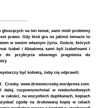
_____________
m głoszących na ten temat, sami mieli problemy
jest prawo. Gdy ktoś gra na jakimś temacie to
atem w swoim własnym życiu. Goście, których
mat Izabel i Absaloma sami byli Izabelinami i
ie do przykrycia własnego pragnienia do
adzy
ystarczy być kobietą, żeby cię odprawili.
R. Crosby www.drstevecrosby.wordpress.com.
ć dalej, rozpowszechniać w niedochodowych
 w całości, na wszystkich duplikatach, kopiach
 uzyskać zgodę na drukowaną kopię w celach