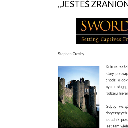
„JESTEŚ ZRANIO
Stephen Crosby
Kultura zaś
który przewi
chodzi o dokt
byciu sługą
rodzaju hiera
Gdyby wziąć
dotyczących 
składnik prz
jest tam wiel