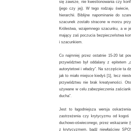
się zawsze, nie kwestionowania czy ko
(jego czy jej). W tego rodzaju świeci
hierarchii. Biblijne napominanie do sza
szacunek zostało stracone w morzu przyw
Królestwa, wzajemnego szacunku, a w jej
mający zaś poczucia bezpieczeństwa kontr
i szacunkiem.
Co najmniej przez ostatnie 15-20 lat p
przywództwo był oddalany z epitetem „
autorytetowi i władzy”. Na szczęście ta dz
jak to miało miejsce kiedyś [1], lecz ni
przywództwu nie brak kreatywności. Oto
używane w celu zabezpieczenia zaścianko
ducha”.
Jest to łagodniejsza wersja oskarżen
zastrzeżenia czy krytycyzmu od kogoś
duchowo-oświeconego, przez wskazanie (wł
z krytycyzmem, bądź niewłaściwy SPOS