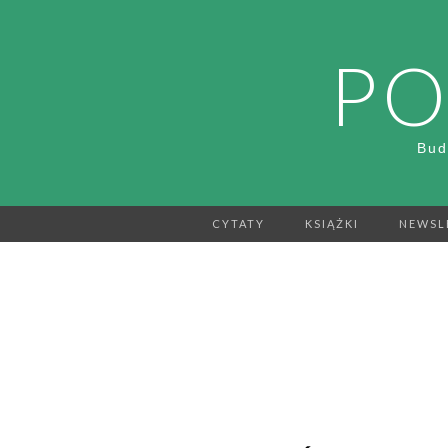
PO
Bud
CYTATY
KSIĄŻKI
NEWSL