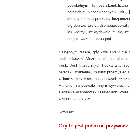
podwładnym. To jest skandaliczna 
najbardziej niebezpiecznych ludzi,
skrajnym braku poczucia bezpieczeń
się dobrze, tak bardzo potrzebowali,
jak wierzyli, że wydawało im się, że
nie jest ważne. Jezus jest.
Następnym razem, gdy ktoś spławi cię pr
bądź odważny. Może jesteś, a może nie,
trosk. Jeśli każda myśl, troska, zastrz
pałeczki „zranienia”, musisz przemyśleć sw
w bardzo niezdrowych duchowych relacjac
Pańskie, nie pozwalaj innym wywierać na 
siedzenia w środowisku i relacjach, któr
względu na koszty.
Również:
Czy to jest pobożne przywódz