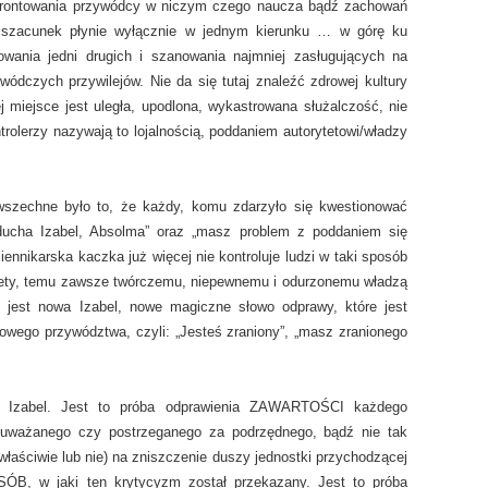
nfrontowania przywódcy w niczym czego naucza bądź zachowań
e, szacunek płynie wyłącznie w jednym kierunku … w górę ku
nowania jedni drugich i szanowania najmniej zasługujących na
ódczych przywilejów. Nie da się tutaj znaleźć zdrowej kultury
 miejsce jest uległa, upodlona, wykastrowana służalczość, nie
olerzy nazywają to lojalnością, poddaniem autorytetowi/władzy
owszechne było to, że każdy, komu zdarzyło się kwestionować
ducha Izabel, Absolma” oraz „masz problem z poddaniem się
iennikarska kaczka już więcej nie kontroluje ludzi w taki sposób
estety, temu zawsze twórczemu, niepewnemu i odurzonemu władzą
 jest nowa Izabel, nowe magiczne słowo odprawy, które jest
wego przywództwa, czyli: „Jesteś zraniony”, „masz zranionego
ia Izabel. Jest to próba odprawienia ZAWARTOŚCI każdego
 uważanego czy postrzeganego za podrzędnego, bądź nie tak
aściwie lub nie) na zniszczenie duszy jednostki przychodzącej
ÓB, w jaki ten krytycyzm został przekazany. Jest to próba