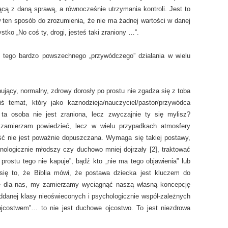
ącą z daną sprawą, a równocześnie utrzymania kontroli. Jest to
 ten sposób do zrozumienia, że nie ma żadnej wartości w danej
tko „No coś ty, drogi, jesteś taki zraniony …”.
i tego bardzo powszechnego „przywódczego” działania w wielu
ujący, normalny, zdrowy dorosły po prostu nie zgadza się z toba
ś temat, który jako kaznodzieja/nauczyciel/pastor/przywódca
ta osoba nie jest zraniona, lecz zwyczajnie ty się mylisz?
o zamierzam powiedzieć, lecz w wielu przypadkach atmosfery
ć nie jest poważnie dopuszczana. Wymaga się takiej postawy,
nologicznie młodszy czy duchowo mniej dojrzały [2], traktować
 prostu tego nie kapuje”, bądź kto „nie ma tego objawienia” lub
y się to, że Biblia mówi, że postawa dziecka jest kluczem do
ie dla nas, my zamierzamy wyciągnąć naszą własną koncepcję
oddanej klasy nieoświeconych i psychologicznie współ-zależnych
ojcostwem”… to nie jest duchowe ojcostwo. To jest niezdrowa