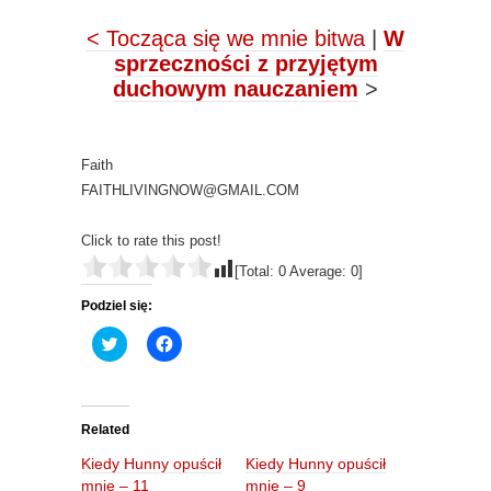
< Tocząca się we mnie bitwa
|
W
sprzeczności z przyjętym
duchowym nauczaniem
>
Faith
FAITHLIVINGNOW@GMAIL.COM
Click to rate this post!
[Total:
0
Average:
0
]
Podziel się:
C
C
l
l
i
i
c
c
k
k
t
t
o
o
Related
s
s
h
h
Kiedy Hunny opuścił
Kiedy Hunny opuścił
a
a
r
r
mnie – 11
mnie – 9