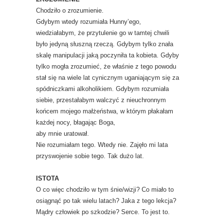
Chodziło o zrozumienie.
Gdybym wtedy rozumiała Hunny’ego,
wiedziałabym, że przytulenie go w tamtej chwili
było jedyną słuszną rzeczą. Gdybym tylko znała
skalę manipulacji jaką poczyniła ta kobieta. Gdyby
tylko mogła zrozumieć, że właśnie z tego powodu
stał się na wiele lat cynicznym uganiającym się za
spódniczkami alkoholikiem. Gdybym rozumiała
siebie, przestałabym walczyć z nieuchronnym
końcem mojego małżeństwa, w którym płakałam
każdej nocy, błagając Boga,
aby mnie uratował.
Nie rozumiałam tego. Wtedy nie. Zajęło mi lata
przyswojenie sobie tego. Tak dużo lat.
ISTOTA
O co więc chodziło w tym śnie/wizji? Co miało to
osiągnąć po tak wielu latach? Jaka z tego lekcja?
Mądry człowiek po szkodzie? Serce. To jest to.