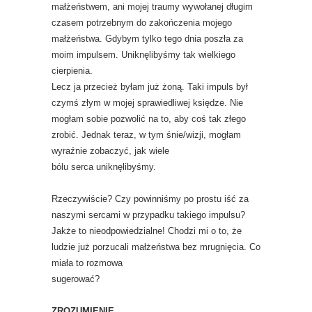
małżeństwem, ani mojej traumy wywołanej długim
czasem potrzebnym do zakończenia mojego
małżeństwa. Gdybym tylko tego dnia poszła za
moim impulsem. Uniknęlibyśmy tak wielkiego
cierpienia.
Lecz ja przecież byłam już żoną. Taki impuls był
czymś złym w mojej sprawiedliwej księdze. Nie
mogłam sobie pozwolić na to, aby coś tak złego
zrobić. Jednak teraz, w tym śnie/wizji, mogłam
wyraźnie zobaczyć, jak wiele
bólu serca uniknęlibyśmy.
Rzeczywiście? Czy powinniśmy po prostu iść za
naszymi sercami w przypadku takiego impulsu?
Jakże to nieodpowiedzialne! Chodzi mi o to, że
ludzie już porzucali małżeństwa bez mrugnięcia. Co
miała to rozmowa
sugerować?
ZROZUMIENIE