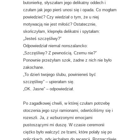
butonierkę, słyszałam jego delikatny oddech i
czułam jak jego pierś unosi się i opada. Co mogłam
powiedzieć? Czy wiedział o tym, że u niej
motywacją nie jest miłość? Ostatecznie,
skończyłam, klepnęła delikatni i spytałam:
„Jesteś szczęśliwy?”
Odpowiedział niemal nonszalancko:
„Szczęśliwy? Z pewnością. Czemu nie?”
Ponownie przeżyłam szok, żadne z nich nie było
zakochane.
„To dzień twojego ślubu, powinieneś być
szczęśliwy” – upierałam się.
„OK. Jasne” – odpowiedział.
Po zagadkowej chwili, w której czułam potrzebę
otoczenia jego szyi ramionami, odwróciliśmy się i
rozeszli. Ja, z wzburzonymi emocjami
pustoszącymi mi duszę. W czasie ceremonii
ciężko było walczyć ze łzami, które polały się po
policzkach, gdy jechałam do recepcji. Rozpaczliwie