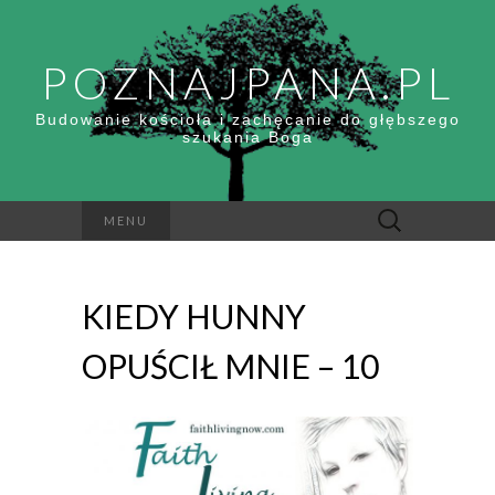
POZNAJPANA.PL
Budowanie kościoła i zachęcanie do głębszego
szukania Boga
Szukaj:
MENU
KIEDY HUNNY
OPUŚCIŁ MNIE – 10