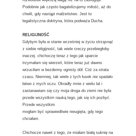
Podobnie jak często bagatelizujemy miłość, aż do
chwili, gdy nastąpi małżeństwo. Jest to
legalistyczna doktryna, która podważa Ducha.
RELIGIJNOŚĆ
Gdybym była w stanie wcześniej w życiu strząsnąć
z siebie religijność, tak wiele rzeczy przebiegłoby
inaczej. chichoczę teraz z tego jak uparcie
trzymałam się wierzeń, które teraz już dawno
wrzuciłam w bezdenny ognisty dół. Cóż za strata
czasu. Niemniej, tak wiele z tych łusek nie spadało
łatwo z mych oczu. Okradły mnie z wielu lat i
zastanawiam się czy moja droga do ziemi nie była
przede wszystkim nauką tego, jak się ich pozbyć.
Przede wszystkim
mogłam być sprawiedliwie nieugięta, gdy tego
chciałam.
Chichocze nawet z tego, że miałam białą suknię na