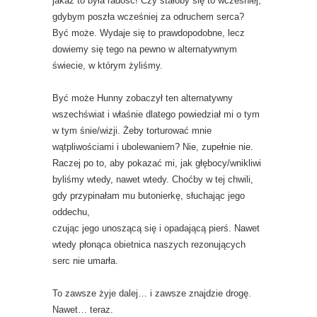
jakaż to była radość! Czy stałoby się to wcześniej,
gdybym poszła wcześniej za odruchem serca?
Być może. Wydaje się to prawdopodobne, lecz
dowiemy się tego na pewno w alternatywnym
świecie, w którym żyliśmy.
Być może Hunny zobaczył ten alternatywny
wszechświat i właśnie dlatego powiedział mi o tym
w tym śnie/wizji. Żeby torturować mnie
wątpliwościami i ubolewaniem? Nie, zupełnie nie.
Raczej po to, aby pokazać mi, jak głębocy/wnikliwi
byliśmy wtedy, nawet wtedy. Choćby w tej chwili,
gdy przypinałam mu butonierkę, słuchając jego
oddechu,
czując jego unoszącą się i opadającą pierś. Nawet
wtedy płonąca obietnica naszych rezonujących
serc nie umarła.
To zawsze żyje dalej… i zawsze znajdzie drogę.
Nawet… teraz.