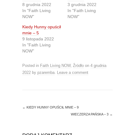
e
e
8 grudnia 2022
3 grudnia 2022
o
o
n
n
In "Faith Living
In "Faith Living
T
F
NOW"
NOW"
w
a
i
c
t
e
Kiedy Hunny opuścił
t
b
mnie – 5
e
o
r
o
9 listopada 2022
(
k
O
(
In "Faith Living
p
O
NOW"
e
p
n
e
s
n
i
s
Posted in
Faith Living NOW
,
Źródło
on
4 grudnia
n
i
n
n
2022
by
pzaremba
.
Leave a comment
e
n
w
e
w
w
i
w
n
i
d
n
o
d
w
o
)
w
←
KIEDY HUNNY OPUŚCIŁ MNIE – 9
)
WIECZERZA PAŃSKA – 3
→