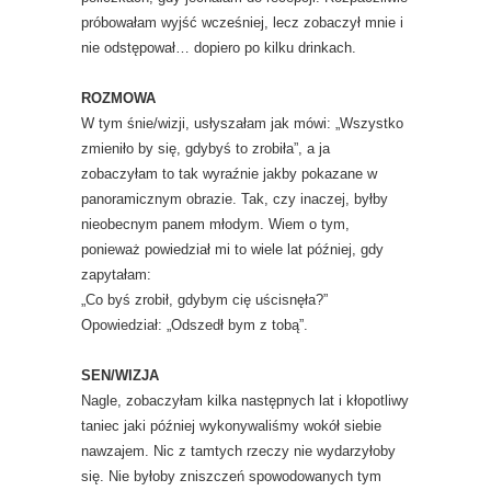
próbowałam wyjść wcześniej, lecz zobaczył mnie i
nie odstępował… dopiero po kilku drinkach.
ROZMOWA
W tym śnie/wizji, usłyszałam jak mówi: „Wszystko
zmieniło by się, gdybyś to zrobiła”, a ja
zobaczyłam to tak wyraźnie jakby pokazane w
panoramicznym obrazie. Tak, czy inaczej, byłby
nieobecnym panem młodym. Wiem o tym,
ponieważ powiedział mi to wiele lat później, gdy
zapytałam:
„Co byś zrobił, gdybym cię uścisnęła?”
Opowiedział: „Odszedł bym z tobą”.
SEN/WIZJA
Nagle, zobaczyłam kilka następnych lat i kłopotliwy
taniec jaki później wykonywaliśmy wokół siebie
nawzajem. Nic z tamtych rzeczy nie wydarzyłoby
się. Nie byłoby zniszczeń spowodowanych tym