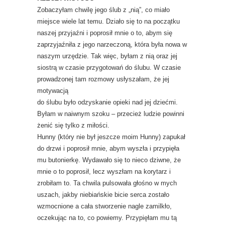
Zobaczyłam chwilę jego ślub z „nią”, co miało
miejsce wiele lat temu. Działo się to na początku
naszej przyjaźni i poprosił mnie o to, abym się
zaprzyjaźniła z jego narzeczoną, która była nowa w
naszym urzędzie. Tak więc, byłam z nią oraz jej
siostrą w czasie przygotowań do ślubu. W czasie
prowadzonej tam rozmowy usłyszałam, że jej
motywacją
do ślubu było odzyskanie opieki nad jej dziećmi.
Byłam w naiwnym szoku – przecież ludzie powinni
żenić się tylko z miłości.
Hunny (który nie był jeszcze moim Hunny) zapukał
do drzwi i poprosił mnie, abym wyszła i przypięła
mu butonierkę. Wydawało się to nieco dziwne, że
mnie o to poprosił, lecz wyszłam na korytarz i
zrobiłam to. Ta chwila pulsowała głośno w mych
uszach, jakby niebiańskie bicie serca zostało
wzmocnione a cała stworzenie nagle zamilkło,
oczekując na to, co powiemy. Przypięłam mu tą