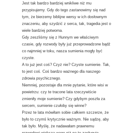
Jest tak bardzo bardziej wnikliwe niż mu
przypisujemy. Gdy do tego zastanowimy się nad
tym, że bierzemy biblijne wersy w ich dosłownym
znaczeniu, aby szydzić z serca, tak, tragedia jest o
wiele bardziej potworna.
Gdy zeszliśmy się z Hunnym we właściwym
czasie, gdy rozwody były już przeprowadzone bądź
co najmniej w toku, nasza sumienia mogły być
czyste.
A to już jest coś? Czyż nie? Czyste sumienie. Tak,
to jest coś. Coś bardzo ważnego dla naszego
zdrowia psychicznego.
Niemniej, pozostaje dla mnie pytanie, które wisi w
powietrzu: czy te tracone lata rzeczywiście
zmieniły moje sumienie? Czy gdybym poszła za
sercem, sumienie czułoby się winne?
Przez te lata mówiłam sobie całkiem szczerze, że
było to czymś krytycznie ważnym. Nie sądzę, aby
tak było. Myślę, że nadawałam prawnemu
rozwodowi większą wagę niż na to zasługuje.