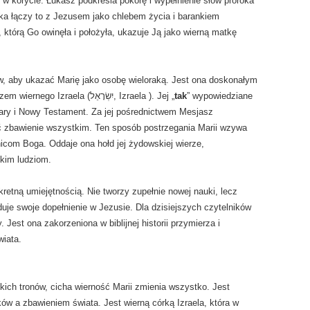
 w korycie. Łukasz podkreśla pokorę i wypełnienie słów proroka
ka łączy to z Jezusem jako chlebem życia i barankiem
w, aby ukazać Marię jako osobę wieloraką. Jest ona doskonałym
przykładem osoby wierzącej i żywym obrazem wiernego Izraela (יִשְׂרָאֵל, Izraela ). Jej „
tak
” wypowiedziane
tary i Nowy Testament. Za jej pośrednictwem Mesjasz
eść zbawienie wszystkim. Ten sposób postrzegania Marii wzywa
nicom Boga. Oddaje ona hołd jej żydowskiej wierze,
tkim ludziom.
kretną umiejętnością. Nie tworzy zupełnie nowej nauki, lecz
duje swoje dopełnienie w Jezusie. Dla dzisiejszych czytelników
. Jest ona zakorzeniona w biblijnej historii przymierza i
wiata.
kich tronów, cicha wierność Marii zmienia wszystko. Jest
w a zbawieniem świata. Jest wierną córką Izraela, która w