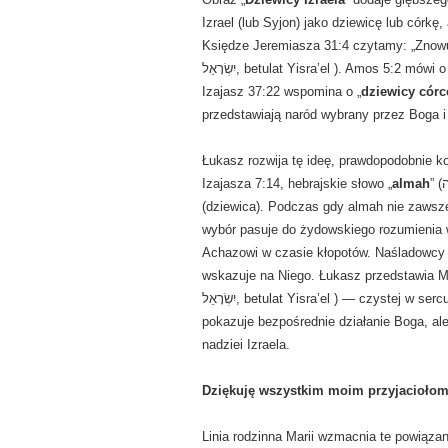
Izrael (lub Syjon) jako dziewicę lub córk
Księdze Jeremiasza 31:4 czytamy: „Znowu cię 
יִשְׂרָאֵל, betulat Yisra’el ). Amos 5:2 mówi
Izajasz 37:22 wspomina o „
dziewicy córc
przedstawiają naród wybrany przez Boga i
Łukasz rozwija tę ideę, prawdopodobnie k
Izajasza 7:14, hebrajskie słowo „
almah
” (עַלְמָה, 'almah — młoda kobieta”) jest tłumaczone jako „parthenos”
(dziewica). Podczas gdy almah nie zawsz
wybór pasuje do żydowskiego rozumienia w
Achazowi w czasie kłopotów. Naśladowcy 
wskazuje na Niego. Łukasz przedstawia Ma
יִשְׂרָאֵל, betulat Yisra’el ) — czystej w sercu, ufnej i wybranej, aby urodzić Zbawiciela. Jej dziewictwo
pokazuje bezpośrednie działanie Boga, ale 
nadziei Izraela.
Dziękuję wszystkim moim przyjaciołom 
Linia rodzinna Marii wzmacnia te powiązan