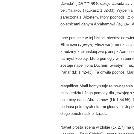
Dawida” (כִּסֵּא דָוִד אָבִיו, całuje Dawida aviv ) i będzie panował nad „domem Jakuba na zawsze” (בֵּית יַעֲקֹב,
beit Ya’akov ) (Łukasz 1:32-33). Wypełnia
zaręczona z Józefem, który pochodzi „z d
Inne postacie w tej historii również odzwie
Eliszewa
(אֱלִישֶׁבַע, Eliszewa ), co oznacza „Mój Bóg jest wierny” (lub „Bóg jest moją przysięgą”). Pochodzi
z rodziny kapłańskiej związanej z Aaronem (אַהֲרֹן, Aharon ) (Łk 1,5). Jej imię i imię Marii razem przy
na myśl kobiety, które pomogły w historii 
zostaje napełniona Duchem Świętym i naz
Pana” (Łk 1,42-43). Ta chwila podnosi Mari
Magnificat Marii kontynuuje te powiązania
miłosierdziu i Jego pomocy dla „
swojego s
obietnicy danej Abrahamowi (Łk 1,54-55).
podnosi pokornych i karmi głodnych. Jej 
długoletnich nadziei Izraela.
Nawet prosta scena w żłobie (Łk 2,7) ma głębsze z