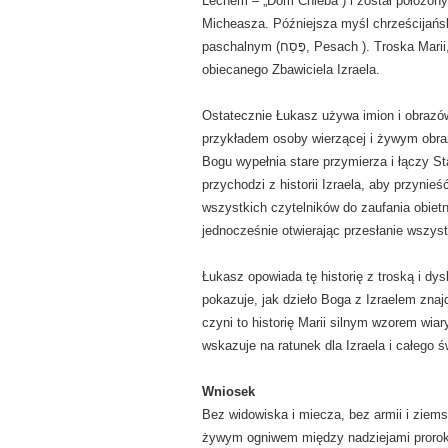
Lechem – „Dom Chleba”) i został położony
Micheasza. Późniejsza myśl chrześcijańs
paschalnym (פֶּסַח, Pesach ). Troska Marii, którą Go owinęła i położyła, ukazuje Ją jako wierną matkę
obiecanego Zbawiciela Izraela.
Ostatecznie Łukasz używa imion i obrazó
Bogu wypełnia stare przymierza i łączy S
przychodzi z historii Izraela, aby przyni
wszystkich czytelników do zaufania obiet
jednocześnie otwierając przesłanie wszys
Łukasz opowiada tę historię z troską i dys
pokazuje, jak dzieło Boga z Izraelem znaj
czyni to historię Marii silnym wzorem wiary
wskazuje na ratunek dla Izraela i całego ś
Wniosek
Bez widowiska i miecza, bez armii i ziems
żywym ogniwem między nadziejami prorokó