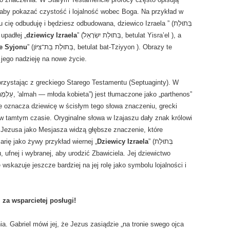
ę, aby pokazać czystość i lojalność wobec Boga. Na przykład w
odbuduję i będziesz odbudowana, dziewico Izraela ” (בְּתוּלַת
 o upadłej „
dziewicy Izraela
” (בְּתוּלַת יִשְׂרָאֵל, betulat Yisra’el ), a
e Syjonu
” (בְּתוּלַת בַּת־צִיּוֹן, betulat bat-Tziyyon ). Obrazy te
 jego nadzieję na nowe życie.
orzystając z greckiego Starego Testamentu (Septuaginty). W
e oznacza dziewicę w ścisłym tego słowa znaczeniu, grecki
 tamtym czasie. Oryginalne słowa w Izajaszu dały znak królowi
Jezusa jako Mesjasza widzą głębsze znaczenie, które
rię jako żywy przykład wiernej „
Dziewicy Izraela
” (בְּתוּלַת
wskazuje jeszcze bardziej na jej rolę jako symbolu lojalności i
za wsparcietej posługi!
ia. Gabriel mówi jej, że Jezus zasiądzie „na tronie swego ojca