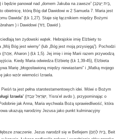
 to obietnicę, którą Bóg dał Dawidowi w 2 Samuela 7. Maria jest
omu Dawida” (Łk 1,27). Staje się łącznikiem między Bożymi
obietnicami danym Abrahamowi (אַבְרָהָם, Abraham ) i Dawidowi (דָּוִד, Dawid ).
rciedlają ten żydowski wątek. Hebrajskie imię Elżbiety to
wodzą
wyjścia. Kiedy Maria odwiedza Elżbietę (Łk 1,39-45), Elżbieta
ywa Marię „błogosławioną między niewiastami” i „Matką mojego
ę jako wzór wierności Izraela.
. Pieśń ta jest pełna starotestamentowych idei. Mówi o Bożym
ługi Izraela
” (יִשְׂרָאֵל עַבְדּוֹ, Yisra’el avdo ), przypominając o
 Podobnie jak Anna, Maria wychwala Bożą sprawiedliwość, która
słowa ukazują narodziny Jezusa jako punkt kulminacyjny
naczenie. Jezus narodził się w Betlejem (בֵּית לֶחֶם, Beit