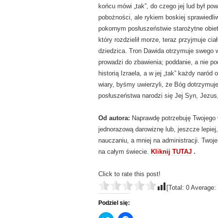
końcu mówi „tak”, do czego jej lud był po
pobożności, ale rykiem boskiej sprawiedli
pokornym posłuszeństwie starożytne obietn
który rozdzielił morze, teraz przyjmuje c
dziedzica. Tron Dawida otrzymuje swego w
prowadzi do zbawienia; poddanie, a nie pod
historią Izraela, a w jej „tak” każdy naró
wiary, byśmy uwierzyli, że Bóg dotrzymuje
posłuszeństwa narodzi się Jej Syn, Jezus,
Od autora:
Naprawdę potrzebuję Twojego w
jednorazową darowiznę lub, jeszcze lepiej,
nauczaniu, a mniej na administracji. Two
na całym świecie.
Kliknij TUTAJ
.
Click to rate this post!
[Total:
0
Average:
Podziel się: