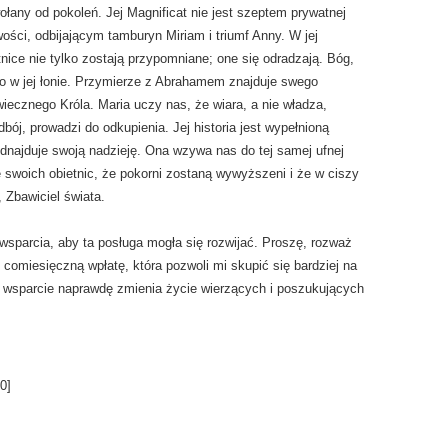
wołany od pokoleń. Jej Magnificat nie jest szeptem prywatnej
wości, odbijającym tamburyn Miriam i triumf Anny. W jej
ice nie tylko zostają przypomniane; one się odradzają. Bóg,
iało w jej łonie. Przymierze z Abrahamem znajduje swego
iecznego Króla. Maria uczy nas, że wiara, a nie władza,
bój, prowadzi do odkupienia. Jej historia jest wypełnioną
d odnajduje swoją nadzieję. Ona wzywa nas do tej samej ufnej
 swoich obietnic, że pokorni zostaną wywyższeni i że w ciszy
 Zbawiciel świata.
sparcia, aby ta posługa mogła się rozwijać. Proszę, rozważ
 comiesięczną wpłatę, która pozwoli mi skupić się bardziej na
je wsparcie naprawdę zmienia życie wierzących i poszukujących
0
]