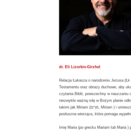
dr. Eli Lizorkin-Girzhel
Relacja Łukasza o narodzeniu Jezusa (Łk 1
Testamentu oraz obrazy duchowe, aby ukaz
czytania Biblii, powszechny w nauczaniu c
niezwykle ważną rolę w Bożym planie odku
takimi jak Miriam (מִרְיָם, Miriam ) i umieszcza ją w historii obietnic Bożych. W ten sposób jawi się jako
posłuszna wierząca, która pomaga wypełnić
Imię Maria (po grecku Mariam lub Maria ) poc