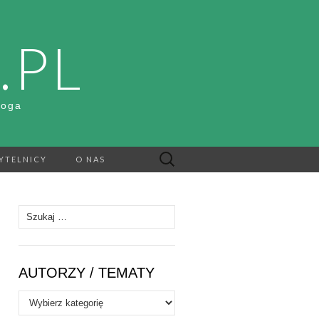
.PL
Boga
Szukaj:
YTELNICY
O NAS
Szukaj:
AUTORZY / TEMATY
Autorzy
/