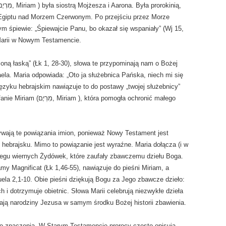
 z Egiptu nad Morzem Czerwonym. Po przejściu przez Morze
m śpiewie: „Śpiewajcie Panu, bo okazał się wspaniały” (Wj 15,
 Marii w Nowym Testamencie.
rzoną łaską” (Łk 1, 28-30), słowa te przypominają nam o Bożej
ela. Maria odpowiada: „Oto ja służebnica Pańska, niech mi się
języku hebrajskim nawiązuje to do postawy „twojej służebnicy”
rywają te powiązania imion, ponieważ Nowy Testament jest
 hebrajsku. Mimo to powiązanie jest wyraźne. Maria dołącza (i w
eregu wiernych Żydówek, które zaufały zbawczemu dziełu Boga.
amy Magnificat (Łk 1,46-55), nawiązuje do pieśni Miriam, a
la 2,1-10. Obie pieśni dziękują Bogu za Jego zbawcze dzieło:
i dotrzymuje obietnic. Słowa Marii celebrują niezwykłe dzieła
ają narodziny Jezusa w samym środku Bożej historii zbawienia.
go znaczenia. W Starym Testamencie prorocy często opisują