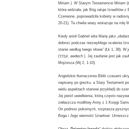
Miriam ). W Starym Testamencie Miriam (מִרְיָם, Miriam ) była siostrą Mojżesza i Aarona. Była prorokinią,
która widziała, jak Bóg ratuje Izraelitów
Czerwone, poprowadziła kobiety w radosny
20-21). Ta chwila wiary wskazuje na rolę
Kiedy anioł Gabriel wita Marię jako „obda
dobroci podczas niezwykłego ocalenia Izra
stanie według twego słowa” (Łk 1, 38). W 
(עַבְדֵּךְ, awdech ). Jej zaufanie jest jak zaufanie Miriam (מִרְיָם, Miriam ), która pomogła ochronić małego
Mojżesza (Wj 2, 1-10).
Angielskie tłumaczenia Biblii czasami uk
napisany po grecku, a Stary Testament po
wielu aspektach stanowi przykład) do sz
Jej pieśń uwielbienia, którą często nazyw
zwłaszcza modlitwy Anny z 1 Księgi Samue
On podnosi pokornych, rozprasza pysznych 
Boga i Jego wierność Izraelowi. Umieszcz
Obraz „
Dziewicy Izraela
” dodaje głębsze