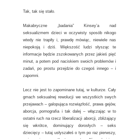
Tak, tak się stało.
Makabryczne „badania” Kinsey’a nad
seksualizmem dzieci w oczywisty sposób nikogo
wtedy nie trapiły i, prawdę mówiąc, niewiele nas
niepokoją i dziś. Większość ludzi słysząc te
informacje będzie zszokowanych przez jakieś pięć
minut, a potem pod naciskiem swoich problemów i
zadań, po prostu przejdzie do czegoś innego – i
zapomni.
Lecz nie jest to zapominane tutaj, w kulturze. Cały
gmach seksualnej rewolucji we wszystkich swych
przejawach – galopująca rozwiązłość, prawa gejów,
aborcja, pornografia i tak dalej – włączając w to
ostatni ruch na rzecz liberalizacji aborcji, zbliżający
się wkrótce, dominujący dorosłych – seks
dziecięcy – tutaj usłyszałeś o tym po raz pierwszy,