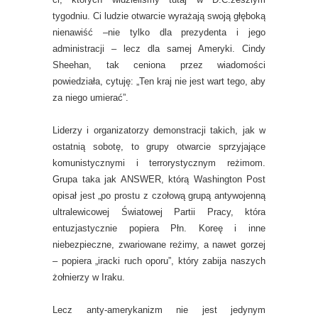
tygodniu. Ci ludzie otwarcie wyrażają swoją głęboką
nienawiść –nie tylko dla prezydenta i jego
administracji – lecz dla samej Ameryki. Cindy
Sheehan, tak ceniona przez wiadomości
powiedziała, cytuję: „Ten kraj nie jest wart tego, aby
za niego umierać”.
Liderzy i organizatorzy demonstracji takich, jak w
ostatnią sobotę, to grupy otwarcie sprzyjające
komunistycznymi i terrorystycznym reżimom.
Grupa taka jak ANSWER, którą Washington Post
opisał jest „po prostu z czołową grupą antywojenną
ultralewicowej Światowej Partii Pracy, która
entuzjastycznie popiera Płn. Koreę i inne
niebezpieczne, zwariowane reżimy, a nawet gorzej
– popiera „iracki ruch oporu”, który zabija naszych
żołnierzy w Iraku.
Lecz anty-amerykanizm nie jest jedynym