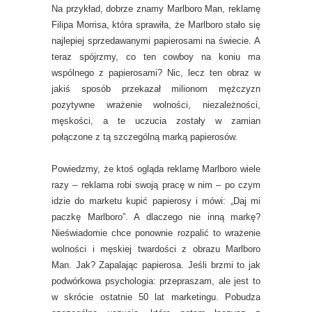
Na przykład, dobrze znamy Marlboro Man, reklamę
Filipa Morrisa, która sprawiła, że Marlboro stało się
najlepiej sprzedawanymi papierosami na świecie. A
teraz spójrzmy, co ten cowboy na koniu ma
wspólnego z papierosami? Nic, lecz ten obraz w
jakiś sposób przekazał milionom mężczyzn
pozytywne wrażenie wolności, niezależności,
męskości, a te uczucia zostały w zamian
połączone z tą szczególną marką papierosów.
Powiedzmy, że ktoś ogląda reklamę Marlboro wiele
razy – reklama robi swoją pracę w nim – po czym
idzie do marketu kupić papierosy i mówi: „Daj mi
paczkę Marlboro”. A dlaczego nie inną markę?
Nieświadomie chce ponownie rozpalić to wrażenie
wolności i męskiej twardości z obrazu Marlboro
Man. Jak? Zapalając papierosa. Jeśli brzmi to jak
podwórkowa psychologia: przepraszam, ale jest to
w skrócie ostatnie 50 lat marketingu. Pobudza