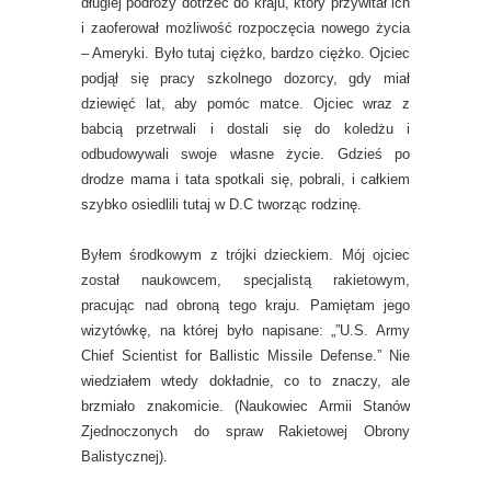
długiej podróży dotrzeć do kraju, który przywitał ich
i zaoferował możliwość rozpoczęcia nowego życia
– Ameryki. Było tutaj ciężko, bardzo ciężko. Ojciec
podjął się pracy szkolnego dozorcy, gdy miał
dziewięć lat, aby pomóc matce. Ojciec wraz z
babcią przetrwali i dostali się do koledżu i
odbudowywali swoje własne życie. Gdzieś po
drodze mama i tata spotkali się, pobrali, i całkiem
szybko osiedlili tutaj w D.C tworząc rodzinę.
Byłem środkowym z trójki dzieckiem. Mój ojciec
został naukowcem, specjalistą rakietowym,
pracując nad obroną tego kraju. Pamiętam jego
wizytówkę, na której było napisane: „”U.S. Army
Chief Scientist for Ballistic Missile Defense.” Nie
wiedziałem wtedy dokładnie, co to znaczy, ale
brzmiało znakomicie. (Naukowiec Armii Stanów
Zjednoczonych do spraw Rakietowej Obrony
Balistycznej).