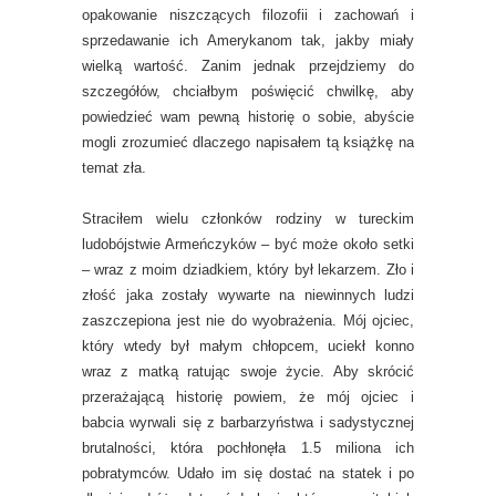
opakowanie niszczących filozofii i zachowań i
sprzedawanie ich Amerykanom tak, jakby miały
wielką wartość. Zanim jednak przejdziemy do
szczegółów, chciałbym poświęcić chwilkę, aby
powiedzieć wam pewną historię o sobie, abyście
mogli zrozumieć dlaczego napisałem tą książkę na
temat zła.
Straciłem wielu członków rodziny w tureckim
ludobójstwie Armeńczyków – być może około setki
– wraz z moim dziadkiem, który był lekarzem. Zło i
złość jaka zostały wywarte na niewinnych ludzi
zaszczepiona jest nie do wyobrażenia. Mój ojciec,
który wtedy był małym chłopcem, uciekł konno
wraz z matką ratując swoje życie. Aby skrócić
przerażającą historię powiem, że mój ojciec i
babcia wyrwali się z barbarzyństwa i sadystycznej
brutalności, która pochłonęła 1.5 miliona ich
pobratymców. Udało im się dostać na statek i po