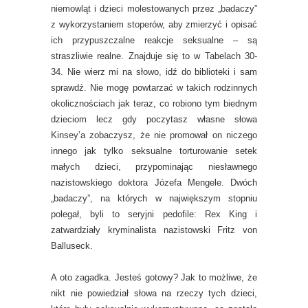
niemowląt i dzieci molestowanych przez „badaczy”
z wykorzystaniem stoperów, aby zmierzyć i opisać
ich przypuszczalne reakcje seksualne – są
straszliwie realne. Znajduje się to w Tabelach 30-
34. Nie wierz mi na słowo, idź do biblioteki i sam
sprawdź. Nie mogę powtarzać w takich rodzinnych
okolicznościach jak teraz, co robiono tym biednym
dzieciom lecz gdy poczytasz własne słowa
Kinsey’a zobaczysz, że nie promował on niczego
innego jak tylko seksualne torturowanie setek
małych dzieci, przypominając niesławnego
nazistowskiego doktora Józefa Mengele. Dwóch
„badaczy”, na których w największym stopniu
polegał, byli to seryjni pedofile: Rex King i
zatwardziały kryminalista nazistowski Fritz von
Balluseck.
A oto zagadka. Jesteś gotowy? Jak to możliwe, że
nikt nie powiedział słowa na rzeczy tych dzieci,