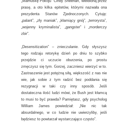
„Mamuśkę Pokoju” Cindy Sheehan, wielbioną przez
prasę, a oto kilka epitetów, którymi nazwała ona
prezydenta Stanów Zjednoczonych. Cytuję:
„palant”, „zły maniak”, „kłamiący gnój”, „terrorysta”,
„wojenny kryminalista”, „gangster” i „morderczy
zbir”.
„Desensitization” – znieczulanie. Gdy słyszysz
tego rodzaju retorykę dzień po dniu to szybko
przejdzie ci uczucie oburzenia, po prostu
zmęczysz się tym. Gorzej, zaczniesz wierzyć w to.
Zastraszenie jest potężną siłą, większość z nas nie
wie, jak sobie z tym radzić bez poddania się
rezygnacji w taki czy inny sposób. Jeśli
dostateczna ilość ludzi mówi, że Bush jest kłamcą
to musi to być prawda? Pamiętasz, gdy psycholog
William James powiedział: „Nie nic tak
absurdalnego, w co ludzie nie uwierzyliby, jeśli
będziesz to powtarzał wystarczająco często”.