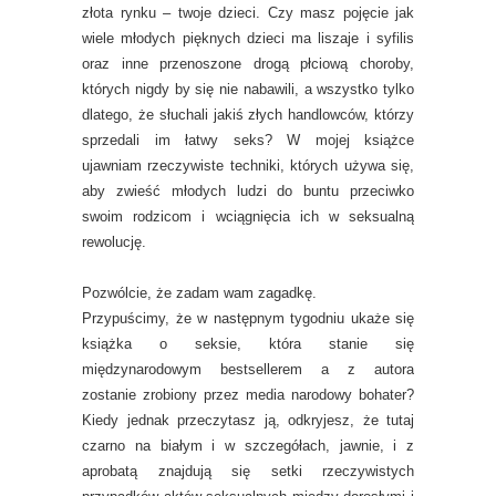
złota rynku – twoje dzieci. Czy masz pojęcie jak
wiele młodych pięknych dzieci ma liszaje i syfilis
oraz inne przenoszone drogą płciową choroby,
których nigdy by się nie nabawili, a wszystko tylko
dlatego, że słuchali jakiś złych handlowców, którzy
sprzedali im łatwy seks? W mojej książce
ujawniam rzeczywiste techniki, których używa się,
aby zwieść młodych ludzi do buntu przeciwko
swoim rodzicom i wciągnięcia ich w seksualną
rewolucję.
Pozwólcie, że zadam wam zagadkę.
Przypuścimy, że w następnym tygodniu ukaże się
książka o seksie, która stanie się
międzynarodowym bestsellerem a z autora
zostanie zrobiony przez media narodowy bohater?
Kiedy jednak przeczytasz ją, odkryjesz, że tutaj
czarno na białym i w szczegółach, jawnie, i z
aprobatą znajdują się setki rzeczywistych