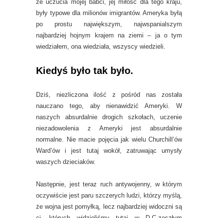
że uczucia mojej babci, jej miłość dla tego kraju,
były typowe dla milionów imigrantów. Ameryka byłą
po prostu największym, najwspanialszym
najbardziej hojnym krajem na ziemi – ja o tym
wiedziałem, ona wiedziała, wszyscy wiedzieli.
Kiedyś było tak było.
Dziś, niezliczona ilość z pośród nas została
nauczano tego, aby nienawidzić Ameryki. W
naszych absurdalnie drogich szkołach, uczenie
niezadowolenia z Ameryki jest absurdalnie
normalne. Nie macie pojęcia jak wielu Churchill’ów
Ward’ów i jest tutaj wokół, zatruwając umysły
waszych dzieciaków.
Następnie, jest teraz ruch antywojenny, w którym
oczywiście jest paru szczerych ludzi, którzy myślą,
że wojna jest pomyłką, lecz najbardziej widoczni są
ci, których widzieliśmy tutaj w D.C.zeszłym