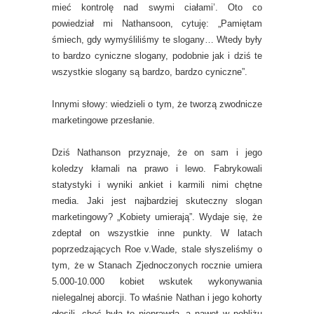
mieć kontrolę nad swymi ciałami’. Oto co
powiedział mi Nathansoon, cytuję: „Pamiętam
śmiech, gdy wymyśliliśmy te slogany… Wtedy były
to bardzo cyniczne slogany, podobnie jak i dziś te
wszystkie slogany są bardzo, bardzo cyniczne”.
Innymi słowy: wiedzieli o tym, że tworzą zwodnicze
marketingowe przesłanie.
Dziś Nathanson przyznaje, że on sam i jego
koledzy kłamali na prawo i lewo. Fabrykowali
statystyki i wyniki ankiet i karmili nimi chętne
media. Jaki jest najbardziej skuteczny slogan
marketingowy? „Kobiety umierają”. Wydaje się, że
zdeptał on wszystkie inne punkty. W latach
poprzedzających Roe v.Wade, stale słyszeliśmy o
tym, że w Stanach Zjednoczonych rocznie umiera
5.000-10.000 kobiet wskutek wykonywania
nielegalnej aborcji. To właśnie Nathan i jego kohorty
głosili, choć była to nieprawda, a nawet w pobliżu