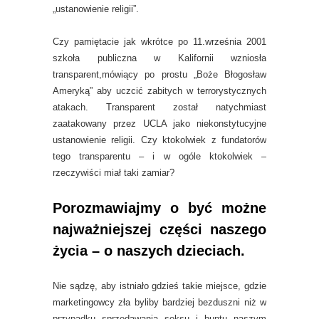
„ustanowienie religii”.
Czy pamiętacie jak wkrótce po 11.września 2001
szkoła publiczna w Kalifornii wzniosła
transparent,mówiący po prostu „Boże Błogosław
Ameryką” aby uczcić zabitych w terrorystycznych
atakach. Transparent został natychmiast
zaatakowany przez UCLA jako niekonstytucyjne
ustanowienie religii. Czy ktokolwiek z fundatorów
tego transparentu – i w ogóle ktokolwiek –
rzeczywiści miał taki zamiar?
Porozmawiajmy o być możne
najważniejszej części naszego
życia – o naszych dzieciach.
Nie sądzę, aby istniało gdzieś takie miejsce, gdzie
marketingowcy zła byliby bardziej bezduszni niż w
przypadku sprzedawania seksu i buntu naszym