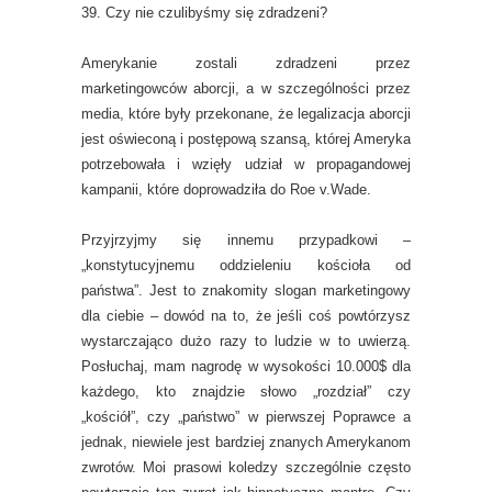
39. Czy nie czulibyśmy się zdradzeni?
Amerykanie zostali zdradzeni przez
marketingowców aborcji, a w szczególności przez
media, które były przekonane, że legalizacja aborcji
jest oświeconą i postępową szansą, której Ameryka
potrzebowała i wzięły udział w propagandowej
kampanii, które doprowadziła do Roe v.Wade.
Przyjrzyjmy się innemu przypadkowi –
„konstytucyjnemu oddzieleniu kościoła od
państwa”. Jest to znakomity slogan marketingowy
dla ciebie – dowód na to, że jeśli coś powtórzysz
wystarczająco dużo razy to ludzie w to uwierzą.
Posłuchaj, mam nagrodę w wysokości 10.000$ dla
każdego, kto znajdzie słowo „rozdział” czy
„kościół”, czy „państwo” w pierwszej Poprawce a
jednak, niewiele jest bardziej znanych Amerykanom
zwrotów. Moi prasowi koledzy szczególnie często