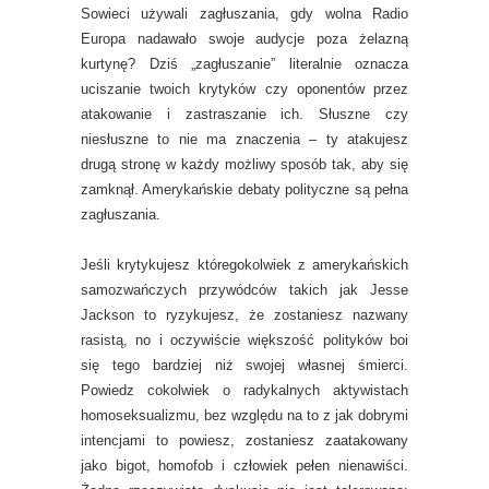
Sowieci używali zagłuszania, gdy wolna Radio
Europa nadawało swoje audycje poza żelazną
kurtynę? Dziś „zagłuszanie” literalnie oznacza
uciszanie twoich krytyków czy oponentów przez
atakowanie i zastraszanie ich. Słuszne czy
niesłuszne to nie ma znaczenia – ty atakujesz
drugą stronę w każdy możliwy sposób tak, aby się
zamknął. Amerykańskie debaty polityczne są pełna
zagłuszania.
Jeśli krytykujesz któregokolwiek z amerykańskich
samozwańczych przywódców takich jak Jesse
Jackson to ryzykujesz, że zostaniesz nazwany
rasistą, no i oczywiście większość polityków boi
się tego bardziej niż swojej własnej śmierci.
Powiedz cokolwiek o radykalnych aktywistach
homoseksualizmu, bez względu na to z jak dobrymi
intencjami to powiesz, zostaniesz zaatakowany
jako bigot, homofob i człowiek pełen nienawiści.