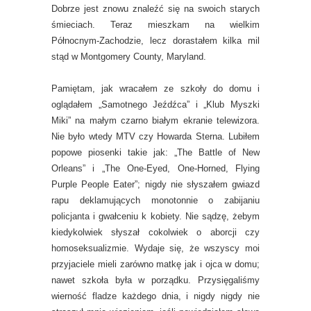
Dobrze jest znowu znaleźć się na swoich starych
śmieciach. Teraz mieszkam na wielkim
Północnym-Zachodzie, lecz dorastałem kilka mil
stąd w Montgomery County, Maryland.
Pamiętam, jak wracałem ze szkoły do domu i
oglądałem „Samotnego Jeźdźca” i „Klub Myszki
Miki” na małym czarno białym ekranie telewizora.
Nie było wtedy MTV czy Howarda Sterna. Lubiłem
popowe piosenki takie jak: „The Battle of New
Orleans” i „The One-Eyed, One-Horned, Flying
Purple People Eater”; nigdy nie słyszałem gwiazd
rapu deklamujących monotonnie o zabijaniu
policjanta i gwałceniu k kobiety. Nie sądzę, żebym
kiedykolwiek słyszał cokolwiek o aborcji czy
homoseksualizmie. Wydaje się, że wszyscy moi
przyjaciele mieli zarówno matkę jak i ojca w domu;
nawet szkoła była w porządku. Przysięgaliśmy
wierność fladze każdego dnia, i nigdy nigdy nie