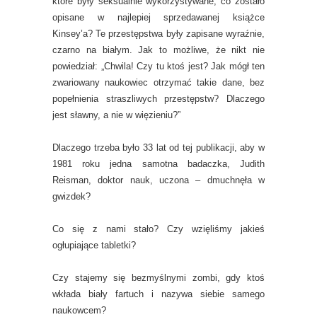
które były seksualnie wykorzystywane, co zostało
opisane w najlepiej sprzedawanej książce
Kinsey’a? Te przestępstwa były zapisane wyraźnie,
czarno na białym. Jak to możliwe, że nikt nie
powiedział: „Chwila! Czy tu ktoś jest? Jak mógł ten
zwariowany naukowiec otrzymać takie dane, bez
popełnienia straszliwych przestępstw? Dlaczego
jest sławny, a nie w więzieniu?”
Dlaczego trzeba było 33 lat od tej publikacji, aby w
1981 roku jedna samotna badaczka, Judith
Reisman, doktor nauk, uczona – dmuchnęła w
gwizdek?
Co się z nami stało? Czy wzięliśmy jakieś
ogłupiające tabletki?
Czy stajemy się bezmyślnymi zombi, gdy ktoś
wkłada biały fartuch i nazywa siebie samego
naukowcem?