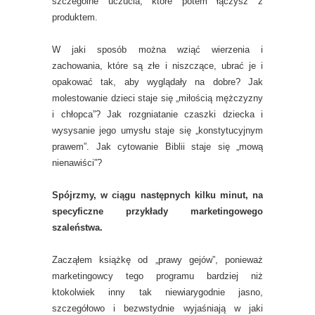
szczególne uczucia, które potem łączysz z
produktem.
W jaki sposób można wziąć wierzenia i
zachowania, które są złe i niszczące, ubrać je i
opakować tak, aby wyglądały na dobre? Jak
molestowanie dzieci staje się „miłością mężczyzny
i chłopca”? Jak rozgniatanie czaszki dziecka i
wysysanie jego umysłu staje się „konstytucyjnym
prawem”. Jak cytowanie Biblii staje się „mową
nienawiści”?
Spójrzmy, w ciągu następnych kilku minut, na
specyficzne przykłady marketingowego
szaleństwa.
Zacząłem książkę od „prawy gejów”, ponieważ
marketingowcy tego programu bardziej niż
ktokolwiek inny tak niewiarygodnie jasno,
szczegółowo i bezwstydnie wyjaśniają w jaki