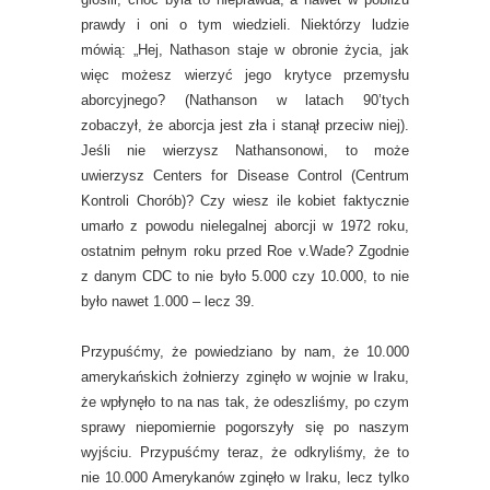
prawdy i oni o tym wiedzieli. Niektórzy ludzie
mówią: „Hej, Nathason staje w obronie życia, jak
więc możesz wierzyć jego krytyce przemysłu
aborcyjnego? (Nathanson w latach 90’tych
zobaczył, że aborcja jest zła i stanął przeciw niej).
Jeśli nie wierzysz Nathansonowi, to może
uwierzysz Centers for Disease Control (Centrum
Kontroli Chorób)? Czy wiesz ile kobiet faktycznie
umarło z powodu nielegalnej aborcji w 1972 roku,
ostatnim pełnym roku przed Roe v.Wade? Zgodnie
z danym CDC to nie było 5.000 czy 10.000, to nie
było nawet 1.000 – lecz 39.
Przypuśćmy, że powiedziano by nam, że 10.000
amerykańskich żołnierzy zginęło w wojnie w Iraku,
że wpłynęło to na nas tak, że odeszliśmy, po czym
sprawy niepomiernie pogorszyły się po naszym
wyjściu. Przypuśćmy teraz, że odkryliśmy, że to
nie 10.000 Amerykanów zginęło w Iraku, lecz tylko