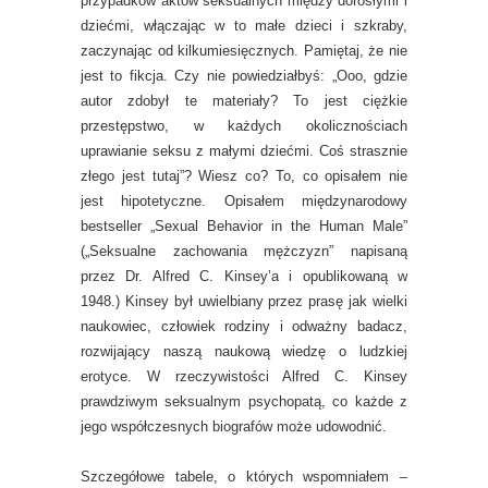
przypadków aktów seksualnych między dorosłymi i
dziećmi, włączając w to małe dzieci i szkraby,
zaczynając od kilkumiesięcznych. Pamiętaj, że nie
jest to fikcja. Czy nie powiedziałbyś: „Ooo, gdzie
autor zdobył te materiały? To jest ciężkie
przestępstwo, w każdych okolicznościach
uprawianie seksu z małymi dziećmi. Coś strasznie
złego jest tutaj”? Wiesz co? To, co opisałem nie
jest hipotetyczne. Opisałem międzynarodowy
bestseller „Sexual Behavior in the Human Male”
(„Seksualne zachowania mężczyzn” napisaną
przez Dr. Alfred C. Kinsey’a i opublikowaną w
1948.) Kinsey był uwielbiany przez prasę jak wielki
naukowiec, człowiek rodziny i odważny badacz,
rozwijający naszą naukową wiedzę o ludzkiej
erotyce. W rzeczywistości Alfred C. Kinsey
prawdziwym seksualnym psychopatą, co każde z
jego współczesnych biografów może udowodnić.
Szczegółowe tabele, o których wspomniałem –