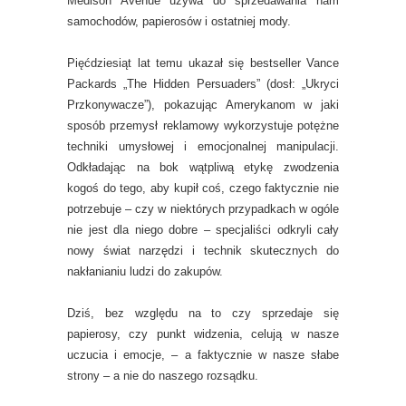
Medison Avenue używa do sprzedawania nam
samochodów, papierosów i ostatniej mody.
Pięćdziesiąt lat temu ukazał się bestseller Vance
Packards „The Hidden Persuaders” (dosł: „Ukryci
Przkonywacze”), pokazując Amerykanom w jaki
sposób przemysł reklamowy wykorzystuje potężne
techniki umysłowej i emocjonalnej manipulacji.
Odkładając na bok wątpliwą etykę zwodzenia
kogoś do tego, aby kupił coś, czego faktycznie nie
potrzebuje – czy w niektórych przypadkach w ogóle
nie jest dla niego dobre – specjaliści odkryli cały
nowy świat narzędzi i technik skutecznych do
nakłanianiu ludzi do zakupów.
Dziś, bez względu na to czy sprzedaje się
papierosy, czy punkt widzenia, celują w nasze
uczucia i emocje, – a faktycznie w nasze słabe
strony – a nie do naszego rozsądku.