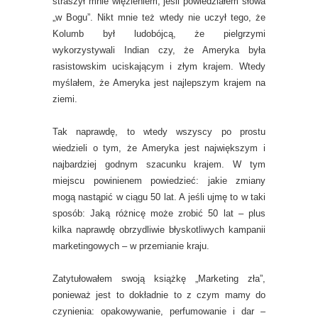
straszył mnie więzieniem, jeśli powiedziałem słowa
„w Bogu”. Nikt mnie też wtedy nie uczył tego, że
Kolumb był ludobójcą, że pielgrzymi
wykorzystywali Indian czy, że Ameryka była
rasistowskim uciskającym i złym krajem. Wtedy
myślałem, że Ameryka jest najlepszym krajem na
ziemi.
Tak naprawdę, to wtedy wszyscy po prostu
wiedzieli o tym, że Ameryka jest największym i
najbardziej godnym szacunku krajem. W tym
miejscu powinienem powiedzieć: jakie zmiany
mogą nastąpić w ciągu 50 lat. A jeśli ujmę to w taki
sposób: Jaką różnicę może zrobić 50 lat – plus
kilka naprawdę obrzydliwie błyskotliwych kampanii
marketingowych – w przemianie kraju.
Zatytułowałem swoją książkę „Marketing zła”,
ponieważ jest to dokładnie to z czym mamy do
czynienia: opakowywanie, perfumowanie i dar –