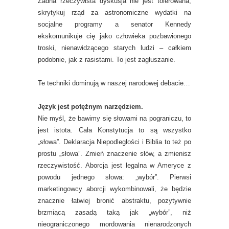
Żadna rzeczywista dyskusja nie jest tolerowana;
skrytykuj rząd za astronomiczne wydatki na
socjalne programy a senator Kennedy
ekskomunikuje cię jako człowieka pozbawionego
troski, nienawidzącego starych ludzi – całkiem
podobnie, jak z rasistami. To jest zagłuszanie.
Te techniki dominują w naszej narodowej debacie…
Język jest potężnym narzędziem.
Nie myśl, że bawimy się słowami na pograniczu, to
jest istota. Cała Konstytucja to są wszystko
„słowa”. Deklaracja Niepodległości i Biblia to też po
prostu „słowa”. Zmień znaczenie słów, a zmienisz
rzeczywistość. Aborcja jest legalna w Ameryce z
powodu jednego słowa: „wybór”. Pierwsi
marketingowcy aborcji wykombinowali, że będzie
znacznie łatwiej bronić abstraktu, pozytywnie
brzmiącą zasadą taką jak „wybór”, niż
nieograniczonego mordowania nienarodzonych