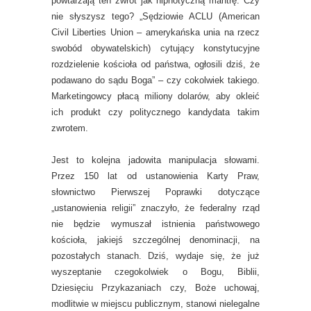
powtarzają ten zwrot jak hipnotyczną mantrę. Czy
nie słyszysz tego? „Sędziowie ACLU (American
Civil Liberties Union – amerykańska unia na rzecz
swobód obywatelskich) cytujący konstytucyjne
rozdzielenie kościoła od państwa, ogłosili dziś, że
podawano do sądu Boga” – czy cokolwiek takiego.
Marketingowcy płacą miliony dolarów, aby okleić
ich produkt czy politycznego kandydata takim
zwrotem.
Jest to kolejna jadowita manipulacja słowami.
Przez 150 lat od ustanowienia Karty Praw,
słownictwo Pierwszej Poprawki dotyczące
„ustanowienia religii” znaczyło, że federalny rząd
nie będzie wymuszał istnienia państwowego
kościoła, jakiejś szczególnej denominacji, na
pozostałych stanach. Dziś, wydaje się, że już
wyszeptanie czegokolwiek o Bogu, Biblii,
Dziesięciu Przykazaniach czy, Boże uchowaj,
modlitwie w miejscu publicznym, stanowi nielegalne