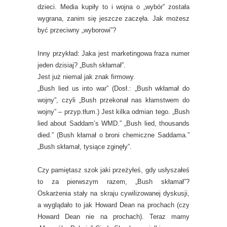
dzieci. Media kupiły to i wojna o „wybór” została
wygrana, zanim się jeszcze zaczęła. Jak możesz
być przeciwny „wyborowi”?
Inny przykład: Jaka jest marketingowa fraza numer
jeden dzisiaj? „Bush skłamał”.
Jest już niemal jak znak firmowy.
„Bush lied us into war” (Dosł.: „Bush wkłamał do
wojny”, czyli „Bush przekonał nas kłamstwem do
wojny” – przyp.tłum.) Jest kilka odmian tego. „Bush
lied about Saddam’s WMD.” „Bush lied, thousands
died.” (Bush kłamał o broni chemiczne Saddama.”
„Bush skłamał, tysiące zginęły”.
Czy pamiętasz szok jaki przeżyłeś, gdy usłyszałeś
to za pierwszym razem, „Bush skłamał”?
Oskarżenia stały na skraju cywilizowanej dyskusji,
a wyglądało to jak Howard Dean na prochach (czy
Howard Dean nie na prochach). Teraz mamy