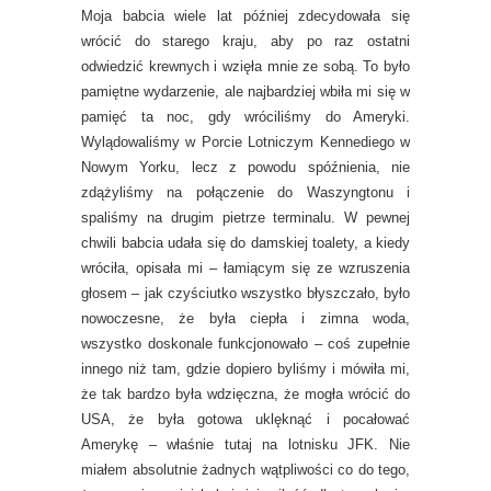
Moja babcia wiele lat później zdecydowała się
wrócić do starego kraju, aby po raz ostatni
odwiedzić krewnych i wzięła mnie ze sobą. To było
pamiętne wydarzenie, ale najbardziej wbiła mi się w
pamięć ta noc, gdy wróciliśmy do Ameryki.
Wylądowaliśmy w Porcie Lotniczym Kennediego w
Nowym Yorku, lecz z powodu spóźnienia, nie
zdążyliśmy na połączenie do Waszyngtonu i
spaliśmy na drugim pietrze terminalu. W pewnej
chwili babcia udała się do damskiej toalety, a kiedy
wróciła, opisała mi – łamiącym się ze wzruszenia
głosem – jak czyściutko wszystko błyszczało, było
nowoczesne, że była ciepła i zimna woda,
wszystko doskonale funkcjonowało – coś zupełnie
innego niż tam, gdzie dopiero byliśmy i mówiła mi,
że tak bardzo była wdzięczna, że mogła wrócić do
USA, że była gotowa uklęknąć i pocałować
Amerykę – właśnie tutaj na lotnisku JFK. Nie
miałem absolutnie żadnych wątpliwości co do tego,