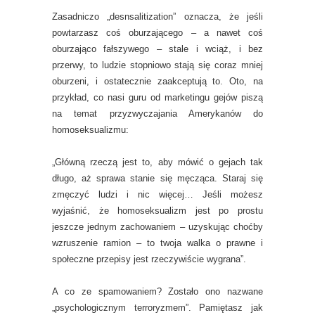
Zasadniczo „desnsalitization” oznacza, że jeśli
powtarzasz coś oburzającego – a nawet coś
oburzająco fałszywego – stale i wciąż, i bez
przerwy, to ludzie stopniowo stają się coraz mniej
oburzeni, i ostatecznie zaakceptują to. Oto, na
przykład, co nasi guru od marketingu gejów piszą
na temat przyzwyczajania Amerykanów do
homoseksualizmu:
„Główną rzeczą jest to, aby mówić o gejach tak
długo, aż sprawa stanie się męcząca. Staraj się
zmęczyć ludzi i nic więcej… Jeśli możesz
wyjaśnić, że homoseksualizm jest po prostu
jeszcze jednym zachowaniem – uzyskując choćby
wzruszenie ramion – to twoja walka o prawne i
społeczne przepisy jest rzeczywiście wygrana”.
A co ze spamowaniem? Zostało ono nazwane
„psychologicznym terroryzmem”. Pamiętasz jak