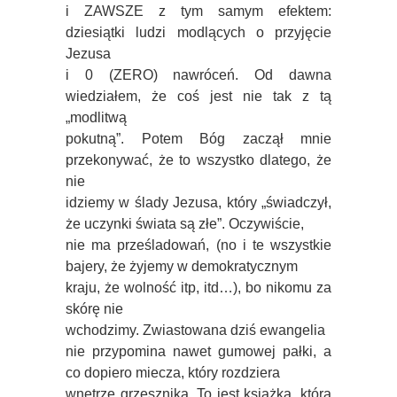
i ZAWSZE z tym samym efektem:
dziesiątki ludzi modlących o przyjęcie
Jezusa
i 0 (ZERO) nawróceń. Od dawna
wiedziałem, że coś jest nie tak z tą
„modlitwą
pokutną”. Potem Bóg zaczął mnie
przekonywać, że to wszystko dlatego, że
nie
idziemy w ślady Jezusa, który „świadczył,
że uczynki świata są złe”. Oczywiście,
nie ma prześladowań, (no i te wszystkie
bajery, że żyjemy w demokratycznym
kraju, że wolność itp, itd…), bo nikomu za
skórę nie
wchodzimy. Zwiastowana dziś ewangelia
nie przypomina nawet gumowej pałki, a
co dopiero miecza, który rozdziera
wnętrze grzesznika. To jest książka, która