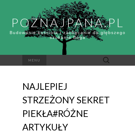
POZNAJPANA.PL
Budowanie kościoła i zachęcanie do głębszego
szukania Boga
Szukaj:
MENU
NAJLEPIEJ
STRZEŻONY SEKRET
PIEKŁA#RÓŻNE
ARTYKUŁY