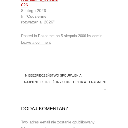
r
o
026
(
k
O
(
8 lutego 2026
p
O
In "Codzienne
e
p
n
e
rozważania_2026"
s
n
i
s
n
i
Posted in
Pozostałe
on
5 sierpnia 2006
by
admin
.
n
n
e
n
Leave a comment
w
e
w
w
i
w
n
i
d
n
o
d
w
o
)
w
)
←
NIEBEZPIECZEŃSTWO SPOUFALENIA
NAJPILNIEJ STRZEŻONY SEKRET PIEKŁA – FRAGMENT
→
DODAJ KOMENTARZ
Twój adres e-mail nie zostanie opublikowany.