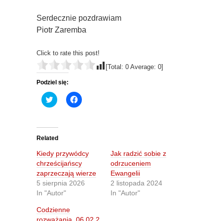
Serdecznie pozdrawiam
Piotr Zaremba
Click to rate this post!
[Total:
0
Average:
0
]
Podziel się:
C
C
l
l
i
i
c
c
k
k
t
t
o
o
Related
s
s
h
h
Kiedy przywódcy
Jak radzić sobie z
a
a
r
r
chrześcijańscy
odrzuceniem
e
e
zaprzeczają wierze
Ewangelii
o
o
n
n
5 sierpnia 2026
2 listopada 2024
T
F
In "Autor"
In "Autor"
w
a
i
c
t
e
Codzienne
t
b
rozważania_06.02.2
e
o