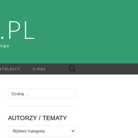
.PL
Boga
Szukaj:
YTELNICY
O NAS
Szukaj:
AUTORZY / TEMATY
Autorzy
/