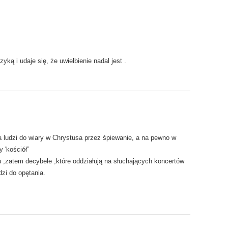
ką i udaje się, że uwielbienie nadal jest .
 ludzi do wiary w Chrystusa przez śpiewanie, a na pewno w
y 'kościół”
,zatem decybele ,które oddziałują na słuchających koncertów
zi do opętania.