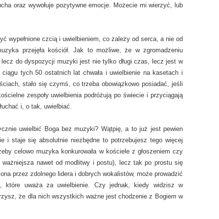
ucha oraz wywołuje pozytywne emocje. Możecie mi wierzyć, lub
ć wypełnione czcią i uwielbieniem, co zależy od serca, a nie od
muzyka przejęła kościół. Jak to możliwe, że w zgromadzeniu
lecz do dyspozycji muzyki jest nie tylko długi czas, lecz jest w
ciągu tych 50 ostatnich lat chwała i uwielbienie na kasetach i
ściach, stało się czymś, co trzeba obowiązkowo posiadać, jeśli
ścielne zespoły uwielbienia podróżują po świecie i przyciągają
uchać i, o tak, uwielbiać.
ycznie uwielbić Boga bez muzyki? Wątpię, a to już jest pewien
 i staje się absolutnie niezbędne to potrzebujesz tego więcej
, żeby celowo muzyka konkurowała w kościele z głoszeniem czy
ważniejsza nawet od modlitwy i postu), lecz tak po prostu się
ona przez zdolnego lidera i dobrych wokalistów, może prowadzić
, które uważa za uwielbienie. Czy jednak, kiedy widzisz w
rzysz, że dla nich wszystkich ważne jest chodzenie z Bogiem w