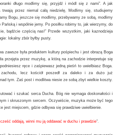
oranki długo modlimy się, przyjdź i módl się z nami”. A jak
 trwają przez niemal całą niedzielę, Modlimy się, studiujemy
ewamy Bogu, jeszcze się modlimy, przebywamy ze sobą, modlimy
Pańską i wspólnie jemy. Po posiłku robimy to, jak wierzymy, do
ie, bądźcie częścią nas!” Przede wszystkim, jaki kaznodzieja
gie: lokalny zbór byłby pusty.
a zawsze była produktem kultury pośpiechu i jest obrazą Boga
ła przejęta przez muzykę, a którą na zachodzie interpretuje się
, podniesiesz ręce i zaśpiewasz jedną pieśń to uwielbiasz Boga.
o zachodu, lecz kościół poszedł za daleko i za dużo już
ad tym. Zaś post i modlitwa niesie ze sobą zbyt wielkie koszty.
okutować i szukać serca Ducha. Bóg nie wymaga doskonałości i
amanym i skruszonym sercem. Oczywiście, muzyka może być tego
ce jest miejscem, gdzie odbywa się prawdziwe uwielbienie.
 cześć oddają, winni mu ją oddawać w duchu i prawdzie
”.