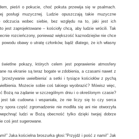
łem, pieśń o pokucie, choć pokuta przewija się w psalmach.
nej posługi muzycznej. Ludzie opuszczają takie muzyczne
e odczucia wobec siebie, bez względu na to, jaki jest ich
o jest zaprojektowane – kościoły chcą, aby ludzie wrócili. Tak
becnie rozcieńczony, ponieważ większość kaznodziejów nie chce
z powodu obawy o utratę członków, bądź dlatego, że ich własny
świetlne pokazy, których celem jest poprawienie atmosfery
ane na ekranie są teraz bogate w zdobienia, a czasami nawet z
'przeżywanie uwielbienia’ a setki i tysiące kościołów z pychą
ielbienia. Możecie sobie coś takiego wyobrazić? Mówisz więc,
ć Bożą na żądanie w szczególnym dniu i o określonym czasie?
jest tak cudowna i wspaniała, że nie liczy się to czy serca
spora część zgromadzenie nie modliła się ani nie otworzyła
 wepchnąć ludzi w Bożą obecność tylko dzięki twojej dobrze
ie coś jest sugerowane.
ami!” Jaka kościelna broszurka głosi:”Przyjdź i pość z nami!” Jak