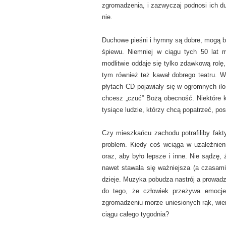
zgromadzenia, i zazwyczaj podnosi ich d
nie.
Duchowe pieśni i hymny są dobre, mogą by
śpiewu. Niemniej w ciągu tych 50 lat 
modlitwie oddaje się tylko zdawkową rolę, 
tym również też kawał dobrego teatru. W 
płytach CD pojawiały się w ogromnych ilo
chcesz „czuć” Bożą obecność. Niektóre ko
tysiące ludzie, którzy chcą popatrzeć, posł
Czy mieszkańcu zachodu potrafiliby fakt
problem. Kiedy coś wciąga w uzależnienie
oraz, aby było lepsze i inne. Nie sądzę
nawet stawała się ważniejsza (a czasami 
dzieje. Muzyka pobudza nastrój a prowadz
do tego, że człowiek przeżywa emocje
zgromadzeniu morze uniesionych rąk, wie
ciągu całego tygodnia?