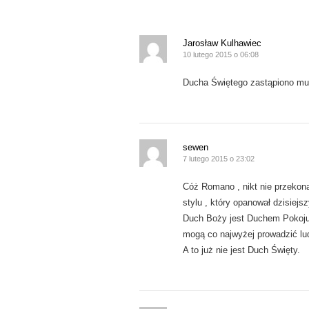
o
d
w
o
)
w
)
Jarosław Kulhawiec
10 lutego 2015 o 06:08
Ducha Świętego zastąpiono muzy
sewen
7 lutego 2015 o 23:02
Cóż Romano , nikt nie przekona
stylu , który opanował dzisiejsz
Duch Boży jest Duchem Pokoju 
mogą co najwyżej prowadzić lud
A to już nie jest Duch Święty.