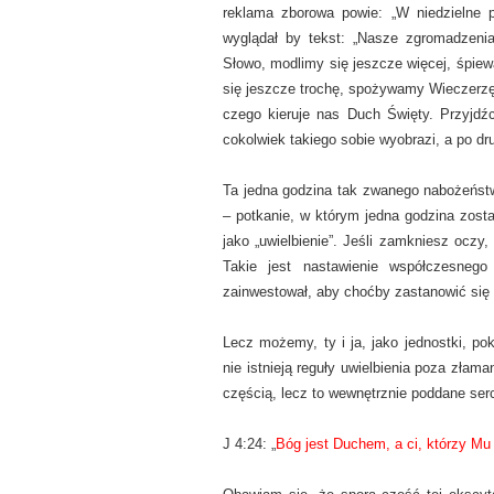
reklama zborowa powie: „W niedzielne p
wyglądał by tekst: „Nasze zgromadzenia
Słowo, modlimy się jeszcze więcej, śpi
się jeszcze trochę, spożywamy Wieczerzę 
czego kieruje nas Duch Święty. Przyjdźc
cokolwiek takiego sobie wyobrazi, a po dru
Ta jedna godzina tak zwanego nabożeństw
– potkanie, w którym jedna godzina zosta
jako „uwielbienie”. Jeśli zamkniesz oczy
Takie jest nastawienie współczesneg
zainwestował, aby choćby zastanowić się n
Lecz możemy, ty i ja, jako jednostki, p
nie istnieją reguły uwielbienia poza zł
częścią, lecz to wewnętrznie poddane ser
J 4:24: „
Bóg jest Duchem, a ci, którzy Mu