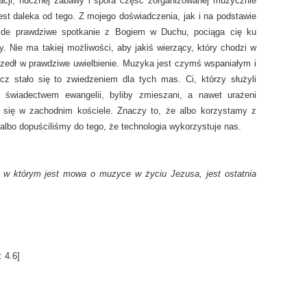
acji, hucznej zabawy i spora część zorganizowanej muzycznie
jest daleka od tego. Z mojego doświadczenia, jak i na podstawie
de prawdziwe spotkanie z Bogiem w Duchu, pociąga cię ku
y. Nie ma takiej możliwości, aby jakiś wierzący, który chodzi w
szedł w prawdziwe uwielbienie. Muzyka jest czymś wspaniałym i
z stało się to zwiedzeniem dla tych mas. Ci, którzy służyli
ę świadectwem ewangelii, byliby zmieszani, a nawet urażeni
 się w zachodnim kościele. Znaczy to, że albo korzystamy z
, albo dopuściliśmy do tego, że technologia wykorzystuje nas.
, w którym jest mowa o muzyce w życiu Jezusa, jest ostatnia
:
4.6
]