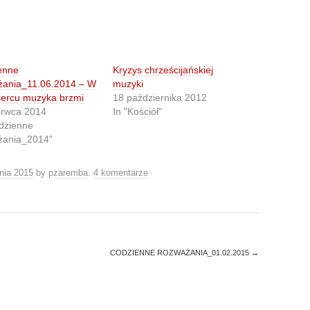
enne
Kryzys chrześcijańskiej
żania_11.06.2014 – W
muzyki
ercu muzyka brzmi
18 października 2012
erwca 2014
In "Kościół"
dzienne
żania_2014"
nia 2015
by
pzaremba
.
4 komentarze
CODZIENNE ROZWAŻANIA_01.02.2015
→