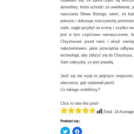
Obawiam się, że spora część tej ekscyt
atmosfery, która uchodzi za uwielbienie, 
nauczania Słowa Bożego, wiem, że każ
pokucie i dokonuje rzeczywistej przemian
ciele, nagle przybył na scenę i szybko w
jest w tym częściowo namaszczenie, lec
Chrystusowi przed nami i okryli ziemi
nabożeństwem, jakie przeciętnie odbywa
technologii, aby zbliżyć się do Chrystusa
Sam zdecyduj, co jest prawdą.
Jeśli się nie mylę to jedynym miejscem
wieczerza, gdy ośpiewali pieśń.
Co takiego zrobiliśmy?
Click to rate this post!
[Total:
14
Average
Podziel się:
C
C