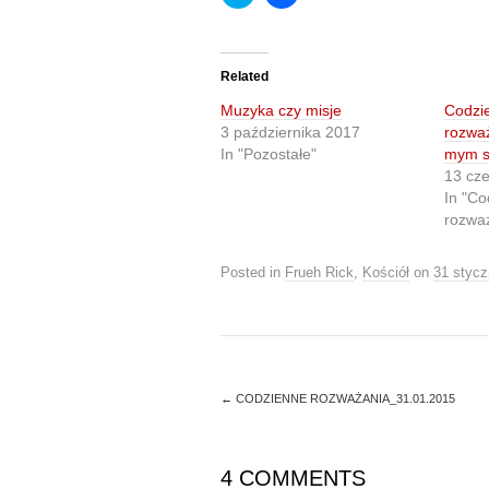
l
l
i
i
c
c
k
k
t
t
o
o
Related
s
s
h
h
Muzyka czy misje
Codzi
a
a
r
r
3 października 2017
rozwa
e
e
In "Pozostałe"
mym s
o
o
n
n
13 cz
T
F
In "Co
w
a
i
c
rozwa
t
e
t
b
e
o
r
o
Posted in
Frueh Rick
,
Kościół
on
31 stycz
(
k
O
(
p
O
e
p
n
e
s
n
i
s
n
i
n
n
←
CODZIENNE ROZWAŻANIA_31.01.2015
e
n
w
e
w
w
i
w
n
i
4 COMMENTS
d
n