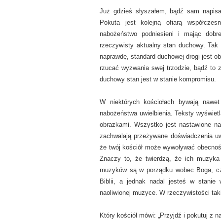
Już gdzieś słyszałem, bądź sam napisa
Pokuta jest kolejną ofiarą współczes
nabożeństwo podniesieni i mając dobr
rzeczywisty aktualny stan duchowy. Tak t
naprawdę, standard duchowej drogi jest o
rzucać wyzwania swej trzodzie, bądź to 
duchowy stan jest w stanie kompromisu.
W niektórych kościołach bywają nawet 
nabożeństwa uwielbienia. Teksty wyświetl
obrazkami. Wszystko jest nastawione na 
zachwalają przeżywane doświadczenia uw
że twój kościół może wywoływać obecnoś
Znaczy to, że twierdzą, że ich muzyka 
muzyków są w porządku wobec Boga, czy 
Biblii, a jednak nadal jesteś w stanie
naoliwionej muzyce. W rzeczywistości tak
Który kościół mówi: „Przyjdź i pokutuj z n