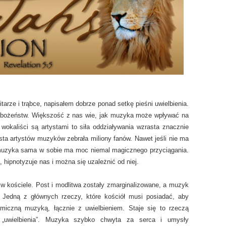
arze i trąbce, napisałem dobrze ponad setkę pieśni uwielbienia.
bożeństw. Większość z nas wie, jak muzyka może wpływać na
wokaliści są artystami to siła oddziaływania wzrasta znacznie
 lista artystów muzyków zebrała miliony fanów. Nawet jeśli nie ma
muzyka sama w sobie ma moc niemal magicznego przyciągania.
hipnotyzuje nas i można się uzależnić od niej.
o w kościele. Post i modlitwa zostały zmarginalizowane, a muzyk
. Jedną z głównych rzeczy, które kościół musi posiadać, aby
amiczną muzyką, łącznie z uwielbieniem. Staje się to rzeczą
 „uwielbienia”. Muzyka szybko chwyta za serca i umysły