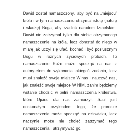
Dawid został namaszczony, aby być na „miejscu”
króla i w tym namaszczeniu otrzymał istotę (naturę
i władzę) Boga, aby rządzić narodem Izraelskim.
Dawid nie zatrzymał tylko dla siebie otrzymanego
namaszczenie na króla, lecz dorastał do niego w
miarę jak uczył się ufać, kochać i być posłusznym
Bogu w różnych życiowych próbach. To
namaszczenie Boże może spocząć na nas z
autorytetem do wykonania jakiegoś zadania, lecz
musi znaleźć swoje miejsce W nas i nauczyć nas,
jak znaleźć swoje miejsce W NIM, zanim będziemy
wstanie chodzić w pełni namaszczenia królestwa,
które Ojciec dla nas zamierzył. Saul jest
doskonałym przykładem tego, że prorocze
namaszczenie może spocząć na człowieku, lecz
naczynie może nie chcieć zatrzymać tego
namaszczenia i utrzymywać go.