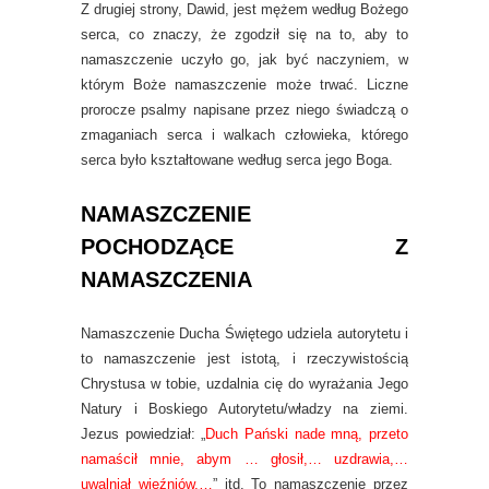
Z drugiej strony, Dawid, jest mężem według Bożego
serca, co znaczy, że zgodził się na to, aby to
namaszczenie uczyło go, jak być naczyniem, w
którym Boże namaszczenie może trwać. Liczne
prorocze psalmy napisane przez niego świadczą o
zmaganiach serca i walkach człowieka, którego
serca było kształtowane według serca jego Boga.
NAMASZCZENIE
POCHODZĄCE Z
NAMASZCZENIA
Namaszczenie Ducha Świętego udziela autorytetu i
to namaszczenie jest istotą, i rzeczywistością
Chrystusa w tobie, uzdalnia cię do wyrażania Jego
Natury i Boskiego Autorytetu/władzy na ziemi.
Jezus powiedział: „
Duch Pański nade mną, przeto
namaścił mnie, abym … głosił,… uzdrawia,…
uwalniał więźniów,…
” itd. To namaszczenie przez