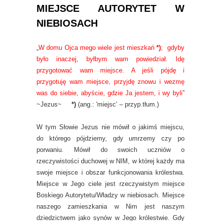
MIEJSCE AUTORYTET W
NIEBIOSACH
„
W domu Ojca mego wiele jest mieszkań
*)
; gdyby
było inaczej, byłbym wam powiedział. Idę
przygotować wam miejsce. A jeśli pójdę i
przygotuję wam miejsce, przyjdę znowu i wezmę
was do siebie, abyście, gdzie Ja jestem, i wy byli
”
~Jezus~
*)
(ang.: 'miejsc’ – przyp.tłum.)
W tym Słowie Jezus nie mówił o jakimś miejscu,
do którego pójdziemy, gdy umrzemy czy po
porwaniu. Mówił do swoich uczniów o
rzeczywistości duchowej w NIM, w której każdy ma
swoje miejsce i obszar funkcjonowania królestwa.
Miejsce w Jego ciele jest rzeczywistym miejsce
Boskiego Autorytetu/Władzy w niebiosach. Miejsce
naszego zamieszkania w Nim jest naszym
dziedzictwem jako synów w Jego królestwie. Gdy