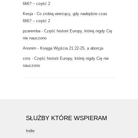
666? – część 2
Kesja
-
Co zrobią wierzący, gdy nadejdzie czas
666? – część 2
pzaremba
-
Część historii Europy, której nigdy Cię
nie nauczono
Anonim
-
Księga Wyjścia 21:22-25, a aborcja
cms
-
Część historii Europy, której nigdy Cię nie
nauczono
SŁUŻBY KTÓRE WSPIERAM
Indie