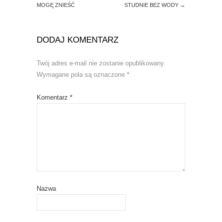
i
w
MOGĘ ZNIEŚĆ
STUDNIE BEZ WODY
→
n
i
d
n
o
d
w
o
)
w
DODAJ KOMENTARZ
)
Twój adres e-mail nie zostanie opublikowany.
Wymagane pola są oznaczone
*
Komentarz
*
Nazwa