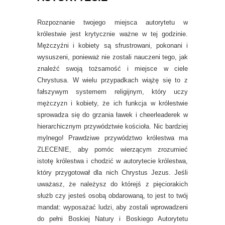
Rozpoznanie twojego miejsca autorytetu w
królestwie jest krytycznie ważne w tej godzinie.
Mężczyźni i kobiety są sfrustrowani, pokonani i
wysuszeni, ponieważ nie zostali nauczeni tego, jak
znaleźć swoją tożsamość i miejsce w ciele
Chrystusa. W wielu przypadkach wiążę się to z
fałszywym systemem religijnym, który uczy
mężczyzn i kobiety, że ich funkcja w królestwie
sprowadza się do grzania ławek i cheerleaderek w
hierarchicznym przywództwie kościoła. Nic bardziej
mylnego! Prawdziwe przywództwo królestwa ma
ZLECENIE, aby pomóc wierzącym zrozumieć
istotę królestwa i chodzić w autorytecie królestwa,
który przygotował dla nich Chrystus Jezus. Jeśli
uważasz, że należysz do którejś z pięciorakich
służb czy jesteś osobą obdarowaną, to jest to twój
mandat: wyposażać ludzi, aby zostali wprowadzeni
do pełni Boskiej Natury i Boskiego Autorytetu