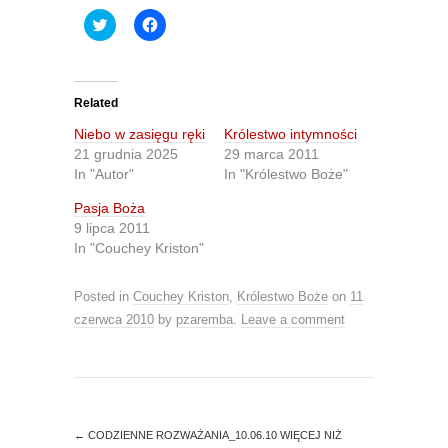
C
C
l
l
i
i
c
c
k
k
t
t
o
o
Related
s
s
h
h
Niebo w zasięgu ręki
Królestwo intymności
a
a
r
r
21 grudnia 2025
29 marca 2011
e
e
In "Autor"
In "Królestwo Boże"
o
o
n
n
T
F
Pasja Boża
w
a
9 lipca 2011
i
c
t
e
In "Couchey Kriston"
t
b
e
o
r
o
(
k
Posted in
Couchey Kriston
,
Królestwo Boże
on
11
O
(
czerwca 2010
p
by
O
pzaremba
.
Leave a comment
e
p
n
e
s
n
i
s
n
i
n
n
e
n
w
e
←
CODZIENNE ROZWAŻANIA_10.06.10 WIĘCEJ NIŻ
w
w