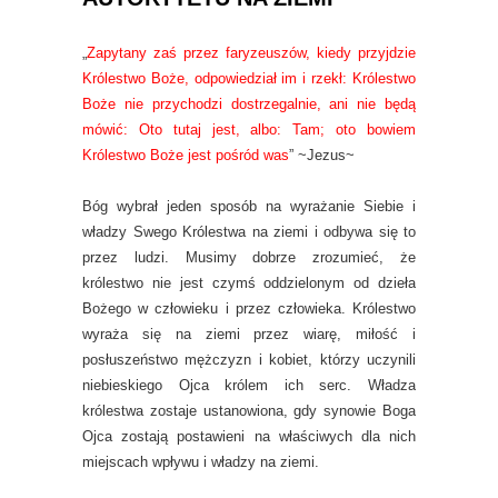
„
Zapytany zaś przez faryzeuszów, kiedy przyjdzie
Królestwo Boże, odpowiedział im i rzekł: Królestwo
Boże nie przychodzi dostrzegalnie, ani nie będą
mówić: Oto tutaj jest, albo: Tam; oto bowiem
Królestwo Boże jest pośród was
” ~Jezus~
Bóg wybrał jeden sposób na wyrażanie Siebie i
władzy Swego Królestwa na ziemi i odbywa się to
przez ludzi. Musimy dobrze zrozumieć, że
królestwo nie jest czymś oddzielonym od dzieła
Bożego w człowieku i przez człowieka. Królestwo
wyraża się na ziemi przez wiarę, miłość i
posłuszeństwo mężczyzn i kobiet, którzy uczynili
niebieskiego Ojca królem ich serc. Władza
królestwa zostaje ustanowiona, gdy synowie Boga
Ojca zostają postawieni na właściwych dla nich
miejscach wpływu i władzy na ziemi.