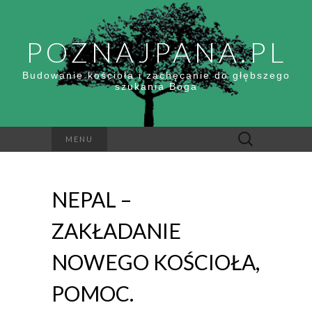
POZNAJPANA.PL
Budowanie kościoła i zachęcanie do głębszego
szukania Boga
Szukaj:
MENU
NEPAL –
ZAKŁADANIE
NOWEGO KOŚCIOŁA,
POMOC.