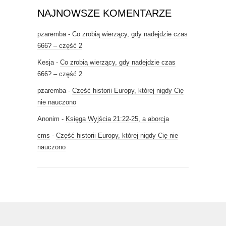
NAJNOWSZE KOMENTARZE
pzaremba
-
Co zrobią wierzący, gdy nadejdzie czas
666? – część 2
Kesja
-
Co zrobią wierzący, gdy nadejdzie czas
666? – część 2
pzaremba
-
Część historii Europy, której nigdy Cię
nie nauczono
Anonim
-
Księga Wyjścia 21:22-25, a aborcja
cms
-
Część historii Europy, której nigdy Cię nie
nauczono