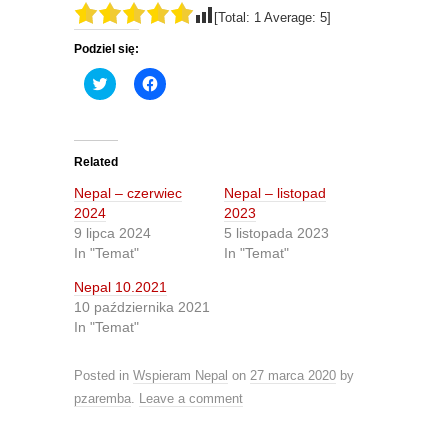
[Total:
1
Average:
5
]
Podziel się:
C
C
l
l
i
i
c
c
k
k
t
t
o
o
Related
s
s
h
h
Nepal – czerwiec
Nepal – listopad
a
a
r
r
2024
2023
e
e
9 lipca 2024
5 listopada 2023
o
o
n
n
In "Temat"
In "Temat"
T
F
w
a
Nepal 10.2021
i
c
t
e
10 października 2021
t
b
In "Temat"
e
o
r
o
(
k
O
(
Posted in
Wspieram Nepal
on
27 marca 2020
by
p
O
e
p
pzaremba
.
Leave a comment
n
e
s
n
i
s
n
i