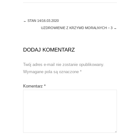
n
n
e
n
w
e
w
w
i
w
←
STAN 14/16.03.2020
n
i
d
n
UZDROWIENIE Z KRZYWD MORALNYCH – 3
→
o
d
w
o
)
w
)
DODAJ KOMENTARZ
Twój adres e-mail nie zostanie opublikowany.
Wymagane pola są oznaczone
*
Komentarz
*