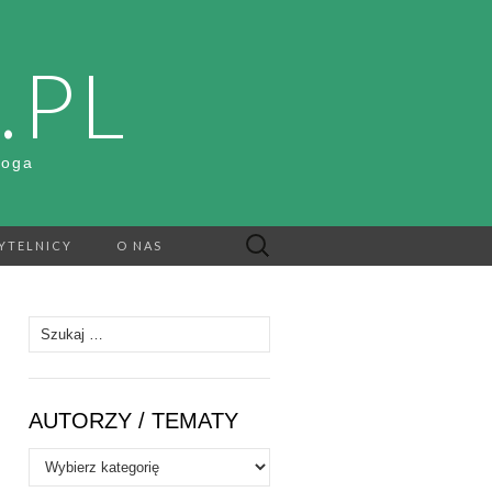
.PL
Boga
Szukaj:
YTELNICY
O NAS
Szukaj:
AUTORZY / TEMATY
Autorzy
/