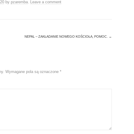
020
by
pzaremba
.
Leave a comment
NEPAL – ZAKŁADANIE NOWEGO KOŚCIOŁA, POMOC.
→
ny.
Wymagane pola są oznaczone
*