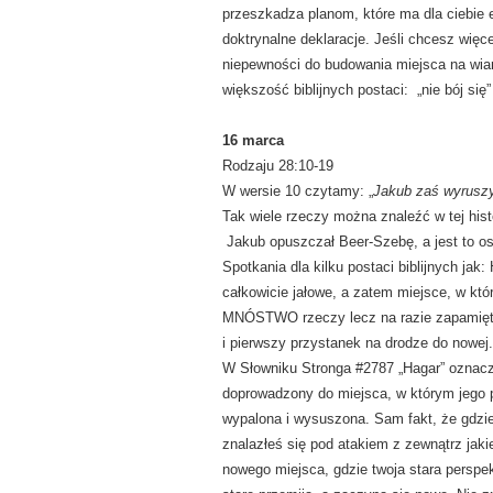
przeszkadza planom, które ma dla ciebie 
doktrynalne deklaracje. Jeśli chcesz więc
niepewności do budowania miejsca na wiarę
większość biblijnych postaci: „nie bój się”
16 marca
Rodzaju 28:10-19
W wersie 10 czytamy: „
Jakub zaś wyruszy
Tak wiele rzeczy można znaleźć w tej histo
Jakub opuszczał Beer-Szebę, a jest to os
Spotkania dla kilku postaci biblijnych jak
całkowicie jałowe, a zatem miejsce, w któr
MNÓSTWO rzeczy lecz na razie zapamiętaj
i pierwszy przystanek na drodze do nowej.
W Słowniku Stronga #2787 „Hagar” oznacz
doprowadzony do miejsca, w którym jego 
wypalona i wysuszona. Sam fakt, że gdzieś 
znalazłeś się pod atakiem z zewnątrz jaki
nowego miejsca, gdzie twoja stara perspe