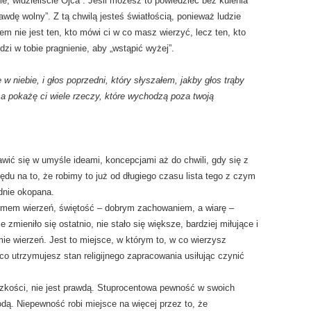
cie, widzieliście Ojca”. Jeśli możesz to powiedzieć bez kulenia
awdę wolny”. Z tą chwilą jesteś światłością, ponieważ ludzie
em nie jest ten, kto mówi ci w co masz wierzyć, lecz ten, kto
dzi w tobie pragnienie, aby „wstąpić wyżej”.
 w niebie, i głos poprzedni, który słyszałem, jakby głos trąby
 a pokażę ci wiele rzeczy, które wychodzą poza twoją
awić się w umyśle ideami, koncepcjami aż do chwili, gdy się z
du na to, że robimy to już od długiego czasu lista tego z czym
idnie okopana.
emem wierzeń, świętość – dobrym zachowaniem, a wiarę –
e zmieniło się ostatnio, nie stało się większe, bardziej miłujące i
mie wierzeń. Jest to miejsce, w którym to, w co wierzysz
ez co utrzymujesz stan religijnego zapracowania usiłując czynić
ludzkości, nie jest prawdą. Stuprocentowa pewność w swoich
kodą. Niepewność robi miejsce na więcej przez to, że