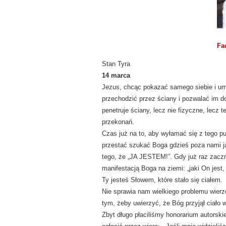
Fa
Stan Tyra
14 marca
Jezus, chcąc pokazać samego siebie i um
przechodzić przez ściany i pozwalać im d
penetruje ściany, lecz nie fizyczne, lecz
przekonań.
Czas już na to, aby wyłamać się z tego pud
przestać szukać Boga gdzieś poza nami j
tego, że „JA JESTEM!”. Gdy już raz zaczn
manifestacją Boga na ziemi: „jaki On jest, 
Ty jesteś Słowem, które stało się ciałem.
Nie sprawia nam wielkiego problemu wierz
tym, żeby uwierzyć, że Bóg przyjął ciało 
Zbyt długo płaciliśmy honorarium autorski