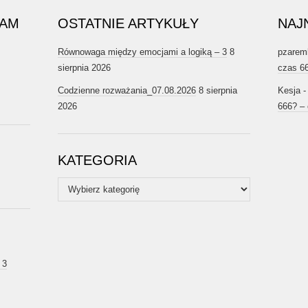
RAM
OSTATNIE ARTYKUŁY
NAJ
Równowaga między emocjami a logiką – 3
8
pzarem
sierpnia 2026
czas 6
Codzienne rozważania_07.08.2026
8 sierpnia
Kesja
2026
666? –
KATEGORIA
Kategoria
 3