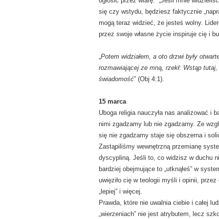
ogłosić przez wiarę: „Jeśli mnie widzieliś
się czy wstydu, będziesz faktycznie „napr
mogą teraz widzieć, że jesteś wolny. Lider
przez swoje własne życie inspiruje cię i bu
„
Potem widziałem, a oto drzwi były otwarte
rozmawiającej ze mną, rzekł: Wstąp tutaj,
świadomość
” (Obj 4:1).
15 marca
Uboga religia nauczyła nas analizować i b
nimi zgadzamy lub nie zgadzamy. Ze wzglę
się nie zgadzamy staje się obszerna i sol
Zastąpiliśmy wewnętrzną przemianę syst
dyscypliną. Jeśli to, co widzisz w duchu ni
bardziej obejmujące to „utknąłeś” w syste
uwięziło cię w teologii myśli i opinii, prz
„lepiej” i więcej.
Prawda, które nie uwalnia ciebie i całej 
„wierzeniach” nie jest atrybutem, lecz sz