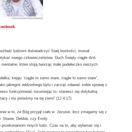
ceobook
ożliwić ludziom doświadczyć Swej boskości, musiał
otykać swego człowieczeństwa. Duch Święty ciągle dziś
 te mentalne, które stoją tworząc małe pudełeczko naszych
ełka, kręgu: 'ciągle to samo stare, ciągle to samo stare”,
ako jakiegoś oddzielnego bytu i zacząć zdawać sobie sprawę z
iesz funkcjonować rozumiejąc to, staniesz się dotykalną
tacy i my jesteśmy na tej ziemi” (1J 4:17).
enie w to, że Bóg przyjął ciało w Jezusie, lecz zmagamy się z
w Stanie, Debbie, czy Emily.
e przekonaniom innych ludzi. Czas na to, aby wyłamać się i