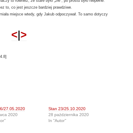
aczy to również, że stare było „złe”, po prostu było niepełne.
ez to, co jest jeszcze bardziej prawdziwe.
 miała miejsce wtedy, gdy Jakub odpoczywał. To samo dotyczy
<
|
>
4.8
]
26/27.05.2020
Stan 23/25.10.2020
rwca 2020
28 października 2020
tor"
In "Autor"