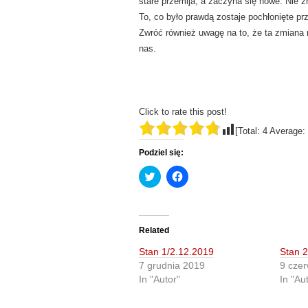
stare przemija, a zaczyna się nowe. Nie zn
To, co było prawdą zostaje pochłonięte prz
Zwróć również uwagę na to, że ta zmiana
nas.
Click to rate this post!
[Total:
4
Average:
Podziel się:
C
C
l
l
i
i
c
c
k
k
t
t
o
o
Related
s
s
h
h
Stan 1/2.12.2019
Stan 
a
a
r
r
7 grudnia 2019
9 cze
e
e
In "Autor"
In "Au
o
o
n
n
T
F