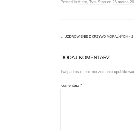
w
a
Posted in
Autor
,
Tyra Stan
on
26 marca 2
i
c
t
e
t
b
e
o
r
o
(
k
O
(
p
O
e
p
←
UZDROWIENIE Z KRZYWD MORALNYCH – 2
n
e
s
n
i
s
n
i
n
n
DODAJ KOMENTARZ
e
n
w
e
w
w
i
w
Twój adres e-mail nie zostanie opublikowa
n
i
d
n
o
d
Komentarz
w
o
*
)
w
)