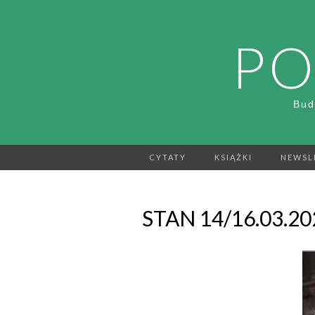
PO
Bud
CYTATY
KSIĄŻKI
NEWSL
STAN 14/16.03.20