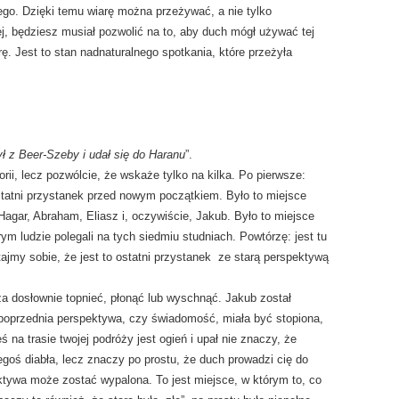
ego. Dzięki temu wiarę można przeżywać, a nie tylko
ej, będziesz musiał pozwolić na to, aby duch mógł używać tej
. Jest to stan nadnaturalnego spotkania, które przeżyła
ł z Beer-Szeby i udał się do Haranu
”.
rii, lecz pozwólcie, że wskaże tylko na kilka. Po pierwsze:
tatni przystanek przed nowym początkiem. Było to miejsce
: Hagar, Abraham, Eliasz i, oczywiście, Jakub. Było to miejsce
ym ludzie polegali na tych siedmiu studniach. Powtórzę: jest tu
my sobie, że jest to ostatni przystanek ze starą perspektywą
a dosłownie topnieć, płonąć lub wyschnąć. Jakub został
poprzednia perspektywa, czy świadomość, miała być stopiona,
na trasie twojej podróży jest ogień i upał nie znaczy, że
egoś diabła, lecz znaczy po prostu, że duch prowadzi cię do
ktywa może zostać wypalona. To jest miejsce, w którym to, co