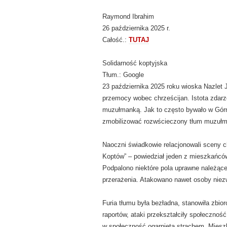
Raymond Ibrahim
26 października 2025 r.
Całość.:
TUTAJ
Solidarność koptyjska
Tłum.: Google
23 października 2025 roku wioska Nazlet J
przemocy wobec chrześcijan. Istota zdarz
muzułmanką. Jak to często bywało w Górn
zmobilizować rozwścieczony tłum muzuł
Naoczni świadkowie relacjonowali sceny 
Koptów” – powiedział jeden z mieszkańców
Podpalono niektóre pola uprawne należące 
przerażenia. Atakowano nawet osoby nie
Furia tłumu była bezładna, stanowiła zbi
raportów, ataki przekształciły społecznoś
w społeczność ogarniętą strachem. Miesz