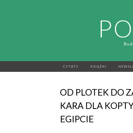
PO
Bud
CYTATY
KSIĄŻKI
NEWSL
OD PLOTEK DO Z
KARA DLA KOPTY
EGIPCIE