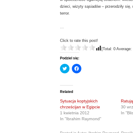
dzieci, wizyty sąsiadów – przerodziły się,
terror.
…
Click to rate this post!
[Total:
0
Average:
Podziel się:
C
C
l
l
i
i
c
c
k
k
t
t
o
o
Related
s
s
h
h
Sytuacja koptyjskich
Ratują
a
a
r
r
chrześcijan w Egipcie
30 wr
e
e
1 kwietnia 2012
In "Bl
o
o
n
n
In "Ibrahim Raymond"
T
F
w
a
i
c