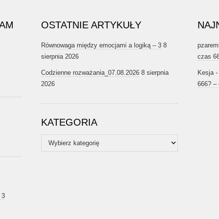
RAM
OSTATNIE ARTYKUŁY
NAJ
Równowaga między emocjami a logiką – 3
8
pzarem
sierpnia 2026
czas 6
Codzienne rozważania_07.08.2026
8 sierpnia
Kesja
2026
666? –
KATEGORIA
Kategoria
 3