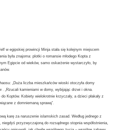
elf w egipskiej prowincji Minja stała się kolejnym miejscem
enia była znajoma: plotki o romansie młodego Kopta z
ym Egipcie od wieków, samo oskarżenie wystarczyło, by
manów.
chaosu: „Duża liczba mieszkańców wioski otoczyła domy
 . „Rzucali kamieniami w domy, wybijając drzwi i okna.
do Koptów. Kobiety wielokrotnie krzyczały, a dzieci płakały z
związane z domniemaną sprawą”.
orową karę za naruszenie islamskich zasad. Według jednego z
ć, niegdyś przyzwyczajoną do rozsądnego stopnia współistnienia,
kańcy opisywali, jak chwile wspólnego życia – wspólne zabawy