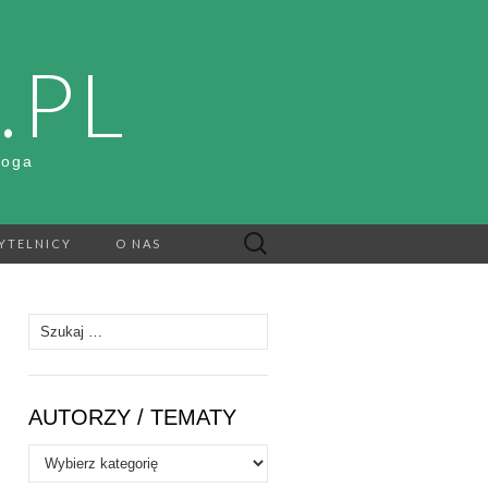
.PL
Boga
Szukaj:
YTELNICY
O NAS
Szukaj:
AUTORZY / TEMATY
Autorzy
/