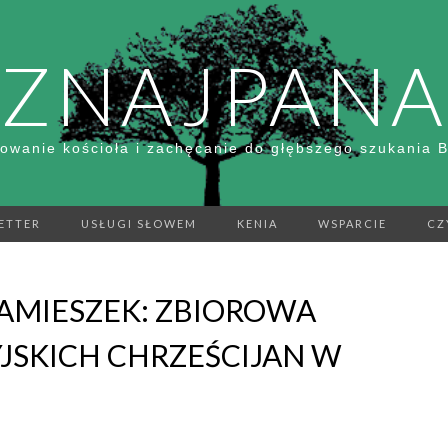
ZNAJPANA
owanie kościoła i zachęcanie do głębszego szukania 
ETTER
USŁUGI SŁOWEM
KENIA
WSPARCIE
CZ
AMIESZEK: ZBIOROWA
JSKICH CHRZEŚCIJAN W