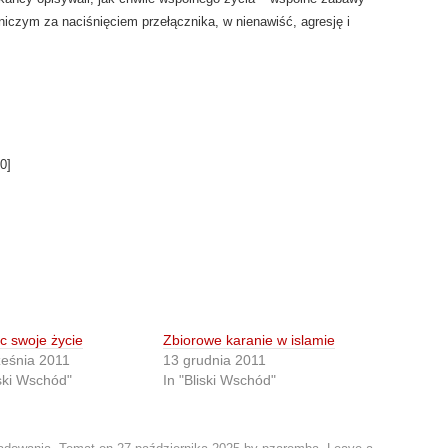
 niczym za naciśnięciem przełącznika, w nienawiść, agresję i
0
]
c swoje życie
Zbiorowe karanie w islamie
ześnia 2011
13 grudnia 2011
iski Wschód"
In "Bliski Wschód"