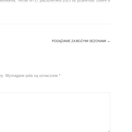
adowania
,
Temat
on
27 października 2025
by
pzaremba
.
Leave a
PODĄŻANIE ZA BOŻYMI SEZONAMI
→
ny.
Wymagane pola są oznaczone
*