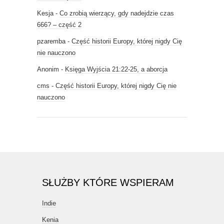
Kesja
-
Co zrobią wierzący, gdy nadejdzie czas
666? – część 2
pzaremba
-
Część historii Europy, której nigdy Cię
nie nauczono
Anonim
-
Księga Wyjścia 21:22-25, a aborcja
cms
-
Część historii Europy, której nigdy Cię nie
nauczono
SŁUŻBY KTÓRE WSPIERAM
Indie
Kenia