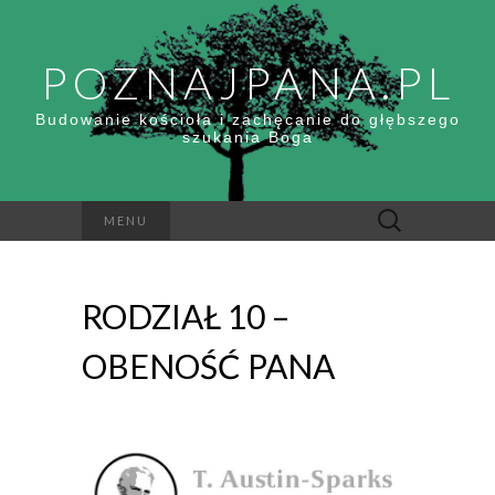
POZNAJPANA.PL
Budowanie kościoła i zachęcanie do głębszego
szukania Boga
Szukaj:
MENU
RODZIAŁ 10 –
OBENOŚĆ PANA