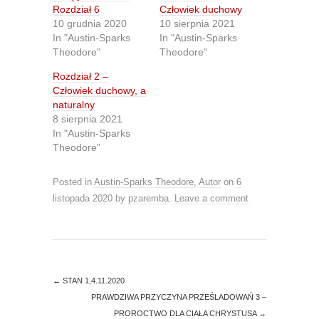
r
r
Rozdział 6
Człowiek duchowy
e
e
10 grudnia 2020
10 sierpnia 2021
o
o
n
n
In "Austin-Sparks
In "Austin-Sparks
T
F
Theodore"
Theodore"
w
a
i
c
t
e
Rozdział 2 –
t
b
Człowiek duchowy, a
e
o
r
o
naturalny
(
k
O
(
8 sierpnia 2021
p
O
In "Austin-Sparks
e
p
n
e
Theodore"
s
n
i
s
n
i
Posted in
Austin-Sparks Theodore
,
Autor
on
6
n
n
e
n
listopada 2020
by
pzaremba
.
Leave a comment
w
e
w
w
i
w
n
i
d
n
o
d
w
o
)
w
)
←
STAN 1,4.11.2020
PRAWDZIWA PRZYCZYNA PRZEŚLADOWAŃ 3 –
PROROCTWO DLA CIAŁA CHRYSTUSA
→