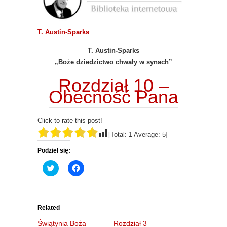
T. Austin-Sparks
T. Austin-Sparks
„Boże dziedzictwo chwały w synach”
Rozdział 10 –
Obecność Pana
Click to rate this post!
[Total:
1
Average:
5
]
Podziel się:
C
C
l
l
i
i
c
c
k
k
t
t
o
o
Related
s
s
h
h
Świątynia Boża –
Rozdział 3 –
a
a