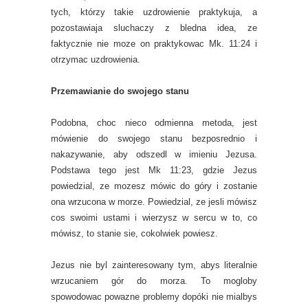
tych, którzy takie uzdrowienie praktykuja, a
pozostawiaja sluchaczy z bledna idea, ze
faktycznie nie moze on praktykowac Mk. 11:24 i
otrzymac uzdrowienia.
Przemawianie do swojego stanu
Podobna, choc nieco odmienna metoda, jest
mówienie do swojego stanu bezposrednio i
nakazywanie, aby odszedl w imieniu Jezusa.
Podstawa tego jest Mk 11:23, gdzie Jezus
powiedzial, ze mozesz mówic do góry i zostanie
ona wrzucona w morze. Powiedzial, ze jesli mówisz
cos swoimi ustami i wierzysz w sercu w to, co
mówisz, to stanie sie, cokolwiek powiesz.
Jezus nie byl zainteresowany tym, abys literalnie
wrzucaniem gór do morza. To mogloby
spowodowac powazne problemy dopóki nie mialbys