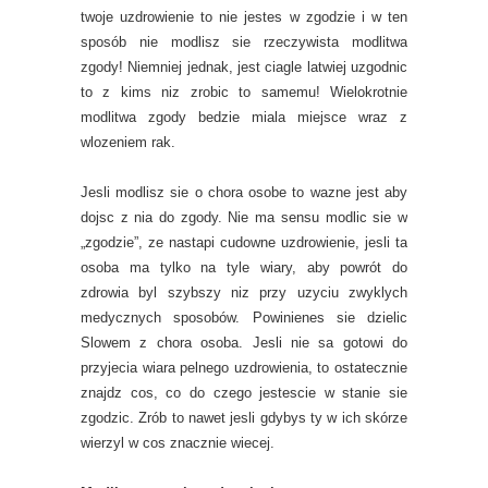
twoje uzdrowienie to nie jestes w zgodzie i w ten
sposób nie modlisz sie rzeczywista modlitwa
zgody! Niemniej jednak, jest ciagle latwiej uzgodnic
to z kims niz zrobic to samemu! Wielokrotnie
modlitwa zgody bedzie miala miejsce wraz z
wlozeniem rak.
Jesli modlisz sie o chora osobe to wazne jest aby
dojsc z nia do zgody. Nie ma sensu modlic sie w
„zgodzie”, ze nastapi cudowne uzdrowienie, jesli ta
osoba ma tylko na tyle wiary, aby powrót do
zdrowia byl szybszy niz przy uzyciu zwyklych
medycznych sposobów. Powinienes sie dzielic
Slowem z chora osoba. Jesli nie sa gotowi do
przyjecia wiara pelnego uzdrowienia, to ostatecznie
znajdz cos, co do czego jestescie w stanie sie
zgodzic. Zrób to nawet jesli gdybys ty w ich skórze
wierzyl w cos znacznie wiecej.