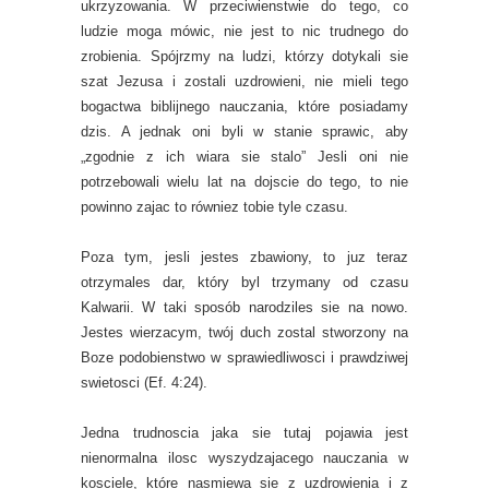
ukrzyzowania. W przeciwienstwie do tego, co
ludzie moga mówic, nie jest to nic trudnego do
zrobienia. Spójrzmy na ludzi, którzy dotykali sie
szat Jezusa i zostali uzdrowieni, nie mieli tego
bogactwa biblijnego nauczania, które posiadamy
dzis. A jednak oni byli w stanie sprawic, aby
„zgodnie z ich wiara sie stalo” Jesli oni nie
potrzebowali wielu lat na dojscie do tego, to nie
powinno zajac to równiez tobie tyle czasu.
Poza tym, jesli jestes zbawiony, to juz teraz
otrzymales dar, który byl trzymany od czasu
Kalwarii. W taki sposób narodziles sie na nowo.
Jestes wierzacym, twój duch zostal stworzony na
Boze podobienstwo w sprawiedliwosci i prawdziwej
swietosci (Ef. 4:24).
Jedna trudnoscia jaka sie tutaj pojawia jest
nienormalna ilosc wyszydzajacego nauczania w
kosciele, które nasmiewa sie z uzdrowienia i z