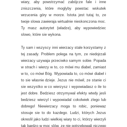
wiary, aby powstrzymać zabójcze fale i inne
zniszczenia, które moglyby powstac wskutek
wrzucenia góry w morze. Istota jest tutaj to, ze
twoje slowa zawieraja wirtualnie nieskonczona moc.
Ty masz autorytet (wladze), aby wypowiedziec
slowo, które sie wykona.
Ty sam i wszyscy inni wierzacy stale korzystamy z
tej zasady. Problem polega na tym, ze niedojrzali
wierzacy uzywaja przeciwko samym sobie. Popada
w strach i wierzy w to, co mówi mu diabel, zamiast
w to, co mówi Bóg. Wypowiada to, co mówi diabel i
to sie wlasnie dzieje. Jezus nie mówil, ze stanie ci
sie wszystko w co wierzysz i wypowiadasz o ile to
jest dobre. Bedziesz otrzymywal efekty wtedy jesli
bedziesz wierzyl i wypowiadal cokolwiek zlego lub
dobrego! Niewierzacy moga to robic, poniewaz
stosuje sie to do kazdego. Ludzi, których Jezus
okreslil jako ludzi wielkiej wiary to ci, którzy wierzyli
tak bardzo w moc slów, ze nie potrzebowali niczego