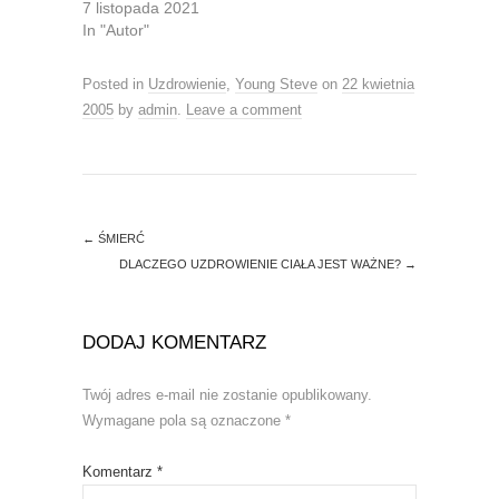
O
(
7 listopada 2021
p
O
In "Autor"
e
p
n
e
s
n
i
s
Posted in
Uzdrowienie
,
Young Steve
on
22 kwietnia
n
i
n
n
2005
by
admin
.
Leave a comment
e
n
w
e
w
w
i
w
n
i
d
n
o
d
w
o
)
w
←
ŚMIERĆ
)
DLACZEGO UZDROWIENIE CIAŁA JEST WAŻNE?
→
DODAJ KOMENTARZ
Twój adres e-mail nie zostanie opublikowany.
Wymagane pola są oznaczone
*
Komentarz
*