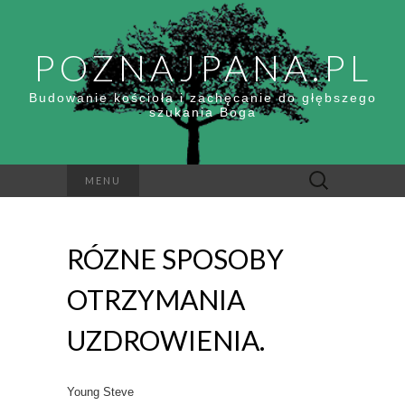
POZNAJPANA.PL
Budowanie kościoła i zachęcanie do głębszego
szukania Boga
Szukaj:
MENU
RÓZNE SPOSOBY
OTRZYMANIA
UZDROWIENIA.
Young Steve