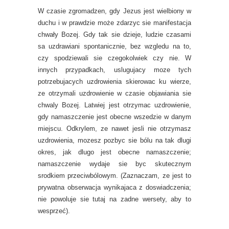
W czasie zgromadzen, gdy Jezus jest wielbiony w
duchu i w prawdzie może zdarzyc sie manifestacja
chwały Bozej. Gdy tak sie dzieje, ludzie czasami
sa uzdrawiani spontanicznie, bez wzgledu na to,
czy spodziewali sie czegokolwiek czy nie. W
innych przypadkach, uslugujacy moze tych
potrzebujacych uzdrowienia skierowac ku wierze,
ze otrzymali uzdrowienie w czasie objawiania sie
chwaly Bozej. Latwiej jest otrzymac uzdrowienie,
gdy namaszczenie jest obecne wszedzie w danym
miejscu. Odkrylem, ze nawet jesli nie otrzymasz
uzdrowienia, mozesz pozbyc sie bólu na tak dlugi
okres, jak dlugo jest obecne namaszczenie;
namaszczenie wydaje sie byc skutecznym
srodkiem przeciwbólowym. (Zaznaczam, ze jest to
prywatna obserwacja wynikajaca z doswiadczenia;
nie powoluje sie tutaj na zadne wersety, aby to
wesprzeć).