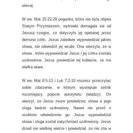
wiecej.
W ew. Mat 15:22-29 poganka, która nie byla objeta
Starym Przymierzem, wytrwale domagala sie od
Jezusa czegos, co dotyczylo jej opetanej przez
demona córki. Jezus zaledwie wypowiedzial jakies
slowa, nie odwiedzil jej wcale. Ona wierzyla, ze w
slowa , które wypowiedzial Jezus i jej córka zostala
uzdrowiona. Jezus powiedzial tej kobiecie, ze ma
wielka wiare.
W ew. Mat 8:5-13 i Luk 7:2-10 mozesz przeczytac
sobie zdarzenie, w którym wystepuje setnik
rozumiejacy pojecie autorytetu (wladzy). On
wierzyl, ze Jezus moze powiedziec slowa a jego
sluga bedzie uzdrowiony. Nawet nie prosil o
osobiste odwiedzenie go. Jezus wypowiedzial
slowa i sluga zostal natychmiast uzdrowiony. Jezus
dziwil sie wielkiej wierze i powiedzial, ze nie zna w