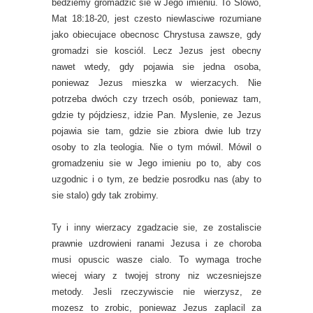
bedziemy gromadzić sie w Jego imieniu. To Slowo,
Mat 18:18-20, jest czesto niewlasciwe rozumiane
jako obiecujace obecnosc Chrystusa zawsze, gdy
gromadzi sie kosciól. Lecz Jezus jest obecny
nawet wtedy, gdy pojawia sie jedna osoba,
poniewaz Jezus mieszka w wierzacych. Nie
potrzeba dwóch czy trzech osób, poniewaz tam,
gdzie ty pójdziesz, idzie Pan. Myslenie, ze Jezus
pojawia sie tam, gdzie sie zbiora dwie lub trzy
osoby to zla teologia. Nie o tym mówil. Mówil o
gromadzeniu sie w Jego imieniu po to, aby cos
uzgodnic i o tym, ze bedzie posrodku nas (aby to
sie stalo) gdy tak zrobimy.
Ty i inny wierzacy zgadzacie sie, ze zostaliscie
prawnie uzdrowieni ranami Jezusa i ze choroba
musi opuscic wasze cialo. To wymaga troche
wiecej wiary z twojej strony niz wczesniejsze
metody. Jesli rzeczywiscie nie wierzysz, ze
mozesz to zrobic, poniewaz Jezus zaplacil za