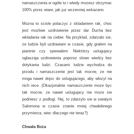
namaszczenia w ogóle to i wtedy mozesz otrzymac
100% przez wiare, jak juz wczesniej wskazano.
Mozna to scisle polaczyc z skladaniem rak, choc
jest mozliwe uzdrowienie przez dar Ducha bez
wkladania rak na ciebie. Na przyklad, zdarzalo sie,
ze ludzie byli uzdrawiani w czasie, gdy gralem na
pianinie czy spiewalem. Niektórzy uslugujacy
oglaszaja uzdrowienia poprzez slowo wiedzy bez
dotykania ludzi. Czasami ludzie wychodza do
przodu i namaszczenie jest tak mocne, ze nie
moga nawet dojsc do uslugujacego, aby wlozyl na
nich rece. (Okazjonalnie namaszczenie moze byc
tak mocne, ze nawet uslugujacy nie moze sie
podniesc z podlogi. Hej, to zdarzylo sie w swiatyni
Salomona w czasie znanie mniej chwalebnego
przymierza, wiec dlaczego nie teraz?)
Chwała Boża