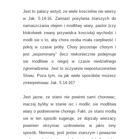
Jest to palacy wstyd, ze wiele kosciolów nie wierzy
w Jak. 5:14-16. Zamiast posylania starszych do
namaszczania olejem i modlitwy wiary, pastor (czy
ktokolwiek zwany przywódca kosciola) wychodzi i
modli sie o to, aby chora osoba miała cierpliwość i
pokój w czasie próby. Chory pozostaje chorym i
jest „wspominany” (lecz niekoniecznie podejmuje
sie modlitwe o niego) w czasie niedzielnego
zgromadzenia. Jest to oczywiste nieposluszenstwo
Slowu. Poza tym, na jak wiele sposobów mozesz
zinterpretowac Jak. 5:14-16?
Jest jasne, ze starsi nie powinni sami chorowac;
inaczej byliby w stanie isc i modlic sie modlitwa
wiary o podniesienie chorego. Fakt, ze starsi modlą
sie w ten sposób sugeruje, ze dojrzaly wierzacy
powinien otrzymac uzdrowienie w jakis inny
sposób. Niemniej, jesli jestes starszym i powaznie