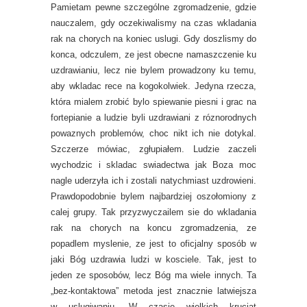
Pamietam pewne szczególne zgromadzenie, gdzie
nauczalem, gdy oczekiwalismy na czas wkladania
rak na chorych na koniec uslugi. Gdy doszlismy do
konca, odczulem, ze jest obecne namaszczenie ku
uzdrawianiu, lecz nie bylem prowadzony ku temu,
aby wkladac rece na kogokolwiek. Jedyna rzecza,
która mialem zrobić bylo spiewanie piesni i grac na
fortepianie a ludzie byli uzdrawiani z róznorodnych
powaznych problemów, choc nikt ich nie dotykal.
Szczerze mówiac, zgłupiałem. Ludzie zaczeli
wychodzic i skladac swiadectwa jak Boza moc
nagle uderzyła ich i zostali natychmiast uzdrowieni.
Prawdopodobnie bylem najbardziej oszołomiony z
calej grupy. Tak przyzwyczailem sie do wkladania
rak na chorych na koncu zgromadzenia, ze
popadlem myslenie, ze jest to oficjalny sposób w
jaki Bóg uzdrawia ludzi w kosciele. Tak, jest to
jeden ze sposobów, lecz Bóg ma wiele innych. Ta
„bez-kontaktowa” metoda jest znacznie latwiejsza
w uslugiwaniu. W czasie wielkich krucjat