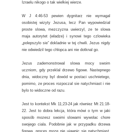
Izraelu nikogo o tak wielkiej wierze.
W J 4:46-53 pewien dygnitarz nie wymagal
osobistej wizyty Jezusa, lecz Pan wypowiedzial
proste slowa, mezczyzna uwierzyl, ze te slowa
maja autorytet (wladze) i synowi tego czlowieka
„polepszylo sie” dokladnie w tej chwili. Jezus nigdy
nie odwiedzil tego chlopca ani nie dotknal go.
Jezus zademonstrowal slowa mocy swoim
uczniom, gdy przeklal drzewo figowe. Nastepnego
dnia, widoczny byl dowód w postaci uschnietego,
pomimo, ze proces rozpoczal sie natychmiast i nie
bylo to widoczne od razu.
Jest to kontekst Mk 11;23-24 jak równiez Mt 21:18-
22. Jest to dobra lekcja, która mówi o tym w jaki
sposób mozesz swoimi slowami wywolac chore
swojego ciala. Podobnie jak w przypadku drzewa
figowa, proces moze nie ujawnic sie natychmiast,