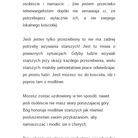
osobiscie i namascic . (nie jestem przeciwko
teleewangelistom dopóki nie wmawiaja ci, ze
potrzebujesz wylacznie ich, a nie swojego
lokalnego koscioła).
Jesli jestes tylko przeziebiony to nie ma zadnej
potrzeby wzywania starszych! Jest tu mowa o
powaznych sytuacjach. Gdyby ludzie wzywali
starszych przy okazji kazdego przeziebienia, wielu
starszych mialoby pelnoetatowa prace odwiedzajac
po prostu ludzi. Jesli mozesz isc do kosciola, idz i
popros tam o modlitwe.
Mozesz zostac uzdrowiony w ten sposób, nawet
jesli osobiscie nie masz wiary poruszajacej góry.
Bóg honoruje modlitwe starszych jak równiez
posluszenstwo swoim przykazaniom, aby
namaszczac i modlic sie o chorych.