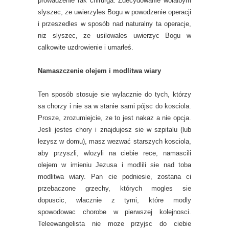
prowadzenie rak chirurga. Zdecydowanie wolalbym
slyszec, ze uwierzyles Bogu w powodzenie operacji
i przeszedles w sposób nad naturalny ta operacje,
niz slyszec, ze usilowales uwierzyc Bogu w
calkowite uzdrowienie i umarłeś.
Namaszczenie olejem i modlitwa wiary
Ten sposób stosuje sie wylacznie do tych, którzy
sa chorzy i nie sa w stanie sami pójsc do kosciola.
Prosze, zrozumiejcie, ze to jest nakaz a nie opcja.
Jesli jestes chory i znajdujesz sie w szpitalu (lub
lezysz w domu), masz wezwać starszych kosciola,
aby przyszli, wlozyli na ciebie rece, namascili
olejem w imieniu Jezusa i modlili sie nad toba
modlitwa wiary. Pan cie podniesie, zostana ci
przebaczone grzechy, których mogles sie
dopuscic, wlacznie z tymi, które modly
spowodowac chorobe w pierwszej kolejnosci.
Teleewangelista nie moze przyjsc do ciebie