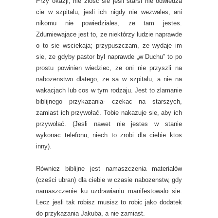
Przy okazji, nie zlosc sie jesli starsi nie odwiedza
cie w szpitalu, jesli ich nigdy nie wezwales, ani
nikomu nie powiedziales, ze tam jestes.
Zdumiewajace jest to, ze niektórzy ludzie naprawde
o to sie wsciekaja; przypuszczam, ze wydaje im
sie, ze gdyby pastor byl naprawde „w Duchu” to po
prostu powinien wiedziec, ze oni nie przyszli na
nabozenstwo dlatego, ze sa w szpitalu, a nie na
wakacjach lub cos w tym rodzaju. Jest to zlamanie
biblijnego przykazania- czekac na starszych,
zamiast ich przywołać. Tobie nakazuje sie, aby ich
przywołać. (Jesli nawet nie jestes w stanie
wykonac telefonu, niech to zrobi dla ciebie ktos
inny).
Równiez biblijne jest namaszczenia materialów
(cześci ubran) dla ciebie w czasie nabozenstw, gdy
namaszczenie ku uzdrawianiu manifestowalo sie.
Lecz jesli tak robisz musisz to robic jako dodatek
do przykazania Jakuba, a nie zamiast.