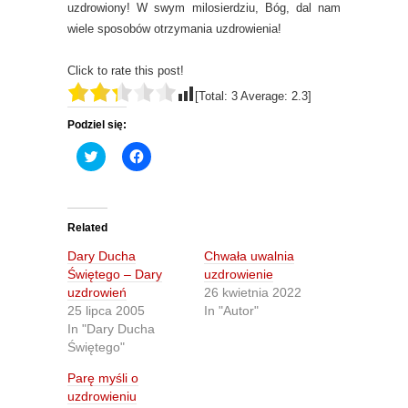
uzdrowiony! W swym milosierdziu, Bóg, dal nam
wiele sposobów otrzymania uzdrowienia!
Click to rate this post!
[Total:
3
Average:
2.3
]
Podziel się:
C
C
l
l
i
i
c
c
k
k
t
t
o
o
Related
s
s
h
h
Dary Ducha
Chwała uwalnia
a
a
r
r
Świętego – Dary
uzdrowienie
e
e
uzdrowień
26 kwietnia 2022
o
o
n
n
25 lipca 2005
In "Autor"
T
F
In "Dary Ducha
w
a
i
c
Świętego"
t
e
t
b
Parę myśli o
e
o
r
o
uzdrowieniu
(
k