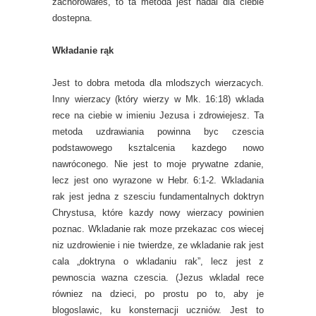
zachorowałeś, to ta metoda jest nadal dla ciebie
dostepna.
Wkładanie rąk
Jest to dobra metoda dla mlodszych wierzacych.
Inny wierzacy (który wierzy w Mk. 16:18) wklada
rece na ciebie w imieniu Jezusa i zdrowiejesz. Ta
metoda uzdrawiania powinna byc czescia
podstawowego ksztalcenia kazdego nowo
nawróconego. Nie jest to moje prywatne zdanie,
lecz jest ono wyrazone w Hebr. 6:1-2. Wkladania
rak jest jedna z szesciu fundamentalnych doktryn
Chrystusa, które kazdy nowy wierzacy powinien
poznac. Wkladanie rak moze przekazac cos wiecej
niz uzdrowienie i nie twierdze, ze wkladanie rak jest
cala „doktryna o wkladaniu rak”, lecz jest z
pewnoscia wazna czescia. (Jezus wkladal rece
równiez na dzieci, po prostu po to, aby je
blogoslawic, ku konsternacji uczniów. Jest to