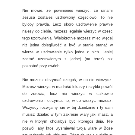
Nie mówie, ze powinienes wierzyc, ze ranami
Jezusa zostales uzdrowiony częściowo. To nie
byloby prawda. Lecz skoro uzdrowienie prawnie
nalezy do ciebie, możesz legalnie wierzyc w czesc
tego uzdrowienia. Wielokrotnie mozesz miec więcej
niż jedna dolegliwość a być w stanie stanąć w
wierze w uzdrowienie tylko jedne z nich. Lepiej
zostać uzdrowionym z jednej (na teraz) niz
pozostać przy dwóch!
Nie mozesz otrzymać czegoś, w co nie wierzysz.
Mozesz wierzyc w madrość lekarzy i szybki powrót
do zdrowia, lecz nie wierzyc w calkowite
uzdrowienie i otrzymac to, w co wierzyc mozesz.
Wszyscy rozwijamy sie w tej dziedzinie i ty sam
musisz dzialac w tym zakresie wiary jaki masz, a
nie w którym chciałbyś być któregos dnia. Nie
pozwól, aby ktos wysmiewal twoja wiare w Boze