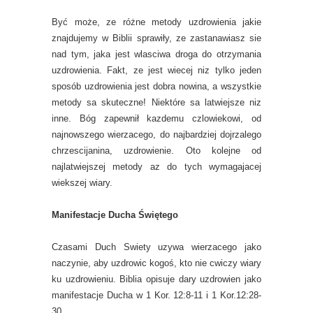
Być może, ze różne metody uzdrowienia jakie
znajdujemy w Biblii sprawiły, ze zastanawiasz sie
nad tym, jaka jest wlasciwa droga do otrzymania
uzdrowienia. Fakt, ze jest wiecej niz tylko jeden
sposób uzdrowienia jest dobra nowina, a wszystkie
metody sa skuteczne! Niektóre sa latwiejsze niz
inne. Bóg zapewnił kazdemu czlowiekowi, od
najnowszego wierzacego, do najbardziej dojrzalego
chrzescijanina, uzdrowienie. Oto kolejne od
najlatwiejszej metody az do tych wymagajacej
wiekszej wiary.
Manifestacje Ducha Świętego
Czasami Duch Swiety uzywa wierzacego jako
naczynie, aby uzdrowic kogoś, kto nie cwiczy wiary
ku uzdrowieniu. Biblia opisuje dary uzdrowien jako
manifestacje Ducha w 1 Kor. 12:8-11 i 1 Kor.12:28-
30.