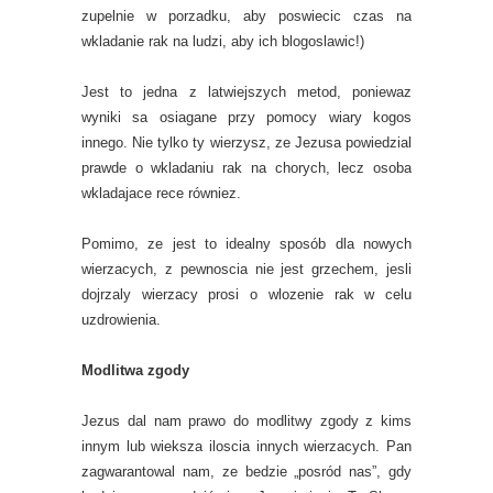
zupelnie w porzadku, aby poswiecic czas na
wkladanie rak na ludzi, aby ich blogoslawic!)
Jest to jedna z latwiejszych metod, poniewaz
wyniki sa osiagane przy pomocy wiary kogos
innego. Nie tylko ty wierzysz, ze Jezusa powiedzial
prawde o wkladaniu rak na chorych, lecz osoba
wkladajace rece równiez.
Pomimo, ze jest to idealny sposób dla nowych
wierzacych, z pewnoscia nie jest grzechem, jesli
dojrzaly wierzacy prosi o wlozenie rak w celu
uzdrowienia.
Modlitwa zgody
Jezus dal nam prawo do modlitwy zgody z kims
innym lub wieksza iloscia innych wierzacych. Pan
zagwarantowal nam, ze bedzie „posród nas”, gdy