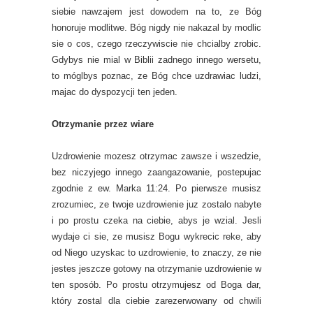
siebie nawzajem jest dowodem na to, ze Bóg
honoruje modlitwe. Bóg nigdy nie nakazal by modlic
sie o cos, czego rzeczywiscie nie chcialby zrobic.
Gdybys nie mial w Biblii zadnego innego wersetu,
to móglbys poznac, ze Bóg chce uzdrawiac ludzi,
majac do dyspozycji ten jeden.
Otrzymanie przez wiare
Uzdrowienie mozesz otrzymac zawsze i wszedzie,
bez niczyjego innego zaangazowanie, postepujac
zgodnie z ew. Marka 11:24. Po pierwsze musisz
zrozumiec, ze twoje uzdrowienie juz zostalo nabyte
i po prostu czeka na ciebie, abys je wzial. Jesli
wydaje ci sie, ze musisz Bogu wykrecic reke, aby
od Niego uzyskac to uzdrowienie, to znaczy, ze nie
jestes jeszcze gotowy na otrzymanie uzdrowienie w
ten sposób. Po prostu otrzymujesz od Boga dar,
który zostal dla ciebie zarezerwowany od chwili