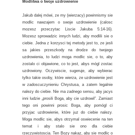
Modlitwa o twoje uzdrowienie
Jakub dalej mówi, ze my (wierzacy) powinnismy sie
modlic nawzajem o swoje uzdrowienie (calosc
mozesz przeczytac Liscie Jakuba 5:14-16).
Mozesz sprowadzic innych ludzi, aby modlili sie o
ciebie. Jedna z korzysci tej metody jest to, ze jesli
sa jakies przeszkody na drodze do twojego
uzdrowienia, to ludzi moga modlic sie, o to, aby
zostalo ci objawione, co to jest, abys mógl zostac
uzdrowiony. Oczywiscie, sugeruje, aby wybierac
tylko takie osoby, które wierza, ze uzdrowienie jest
w zadoscuczynieniu Chrystusa, a zatem legalnie
nalezy do ciebie. Nie ma zadnego sensu, aby jacys
inni ludzie „prosili Boga, aby cie uzdrowil”. Zamiast
tego oni powinni prosic Boga, aby pomógl ci
przyjac uzdrowienie, które juz do ciebie nalezy.
Moga modlic sie, abys otrzymal oswiecenie na ten
temat i aby stalo sie ono dla ciebie
rzeczywistoscia. Ten Bozy nakaz, aby sie modlic o