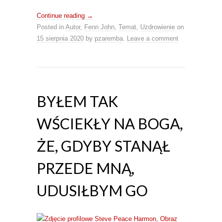
Continue reading
→
Posted in
Autor
,
Fenn John
,
Temat
,
Uzdrowienie
on
15 sierpnia 2020
by
pzaremba
.
Leave a comment
BYŁEM TAK
WŚCIEKŁY NA BOGA,
ŻE, GDYBY STANĄŁ
PRZEDE MNĄ,
UDUSIŁBYM GO