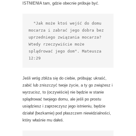
ISTNIENIA tam, gdzie obecnie próbuje być.
  "Jak może ktoś wejść do domu 
mocarza i zabrać jego dobra bez 
uprzedniego związania mocarza? 
Wtedy rzeczywiście może 
splądrować jego dom". Mateusza 
12:29
Jeśli wróg zbliża się do ciebie, próbując ukraść,
zabić lub zniszczyć twoje życie, a ty go zwiążesz i
wyrzucisz, to (oczywiście) nie będzie w stanie
splądrować twojego domu, ale jeśli po prostu
usiądziesz i zaprzeczysz jego istnieniu, będzie
działał (bezkarnie) pod płaszczem niewidzialności,
który właśnie mu dałeś.