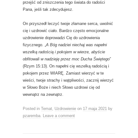
przejść od zniszczenia tego świata do radości
Pana, jeśli tak zdecydujesz.
On przyszedł leczyć twoje złamane serca, uwolnić
cię i uzdrowić ciało. Bardzo często emocjonalne
uzdrowienie doprowadzi Cię do uzdrowienia
fizycznego. „
A Bóg nadziei niechaj was napełni
wszelką radością i pokojem w wierze, abyście
obfitowali w nadzieję przez moc Ducha Świętego
”
(Rzym 15:13). On napełni cię wszelką radością i
pokojem przez WIARĘ. Zamiast wierzyć w te
wieści, twoje strachy i wątpliwości, zacznij wierzyć
w Słowo Boże i niech Słowo uzdrowi cię od
wewnątrz na zewnątrz.
Posted in
Temat
,
Uzdrowienie
on
17 maja 2021
by
pzaremba
.
Leave a comment