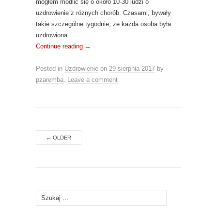
mogłem modlić się o około 10-30 ludzi o
uzdrowienie z różnych chorób. Czasami, bywały
takie szczególne tygodnie, że każda osoba była
uzdrowiona.
Continue reading
→
Posted in
Uzdrowienie
on
29 sierpnia 2017
by
pzaremba
.
Leave a comment
←
OLDER
Szukaj: