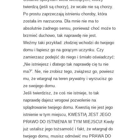
twierdzą (jeśli są chorzy), że wcale nie są chorzy.
Po prostu zaprzeczają istnieniu choroby, która
została im narzucona. Dla mnie nie ma to
absolutnie żadnego sensu, ponieważ choć może to
brzmieć duchowo, tak naprawdę nie jest.
Weźmy taki przykład: złodziej wchodzi do twojego
domu i łapiesz go na gorącym uczynku. Czy
zamierzasz podejść do niego i śmiało oświadczyć:
„Nie istniejesz i dlatego tak naprawdę cię tu nie
ma?”. Nie, nie zrobisz tego, zwiążesz go, powiesz
mu, że wtargnął na teren prywatny i wyrzucisz go
ze swojego domu.
Jeśli twierdzisz, że coś nie istnieje, to tak
naprawdę dajesz wrogowi pozwolenie na
splądrowanie twojego domu. Kwestią nie jest jego
istnienie w tym miejscu, KWESTIĄ JEST JEGO
PRAWO DO ISTNIENIA W TYM MIEJSCU! Kiedy
już ustalisz jego tożsamość i fakt, że wtargnął do
twojego domu, musisz odmówić mu PRAWA DO