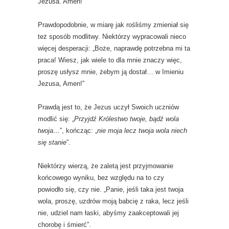
Jezusa. Amen!”
Prawdopodobnie, w miarę jak rośliśmy zmieniał się
też sposób modlitwy. Niektórzy wypracowali nieco
więcej desperacji: „Boże, naprawdę potrzebna mi ta
praca! Wiesz, jak wiele to dla mnie znaczy więc,
proszę usłysz mnie, żebym ją dostał… w Imieniu
Jezusa, Amen!”
Prawdą jest to, że Jezus uczył Swoich uczniów
modlić się: „
Przyjdź Królestwo twoje, bądź wola
twoja…
”, kończąc: „
nie moja lecz twoja wola niech
się stanie
”.
Niektórzy wierzą, że zaletą jest przyjmowanie
końcowego wyniku, bez względu na to czy
powiodło się, czy nie. „Panie, jeśli taka jest twoja
wola, proszę, uzdrów moją babcię z raka, lecz jeśli
nie, udziel nam łaski, abyśmy zaakceptowali jej
chorobę i śmierć”.