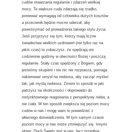
cudów stwarzania regularnie i zdarzeń wielkiej
mocy. Te większe cuda zdarzają się rzadko,
ponieważ wymagają od człowieka dużych kosztów
a przeciwnik będzie mocno uderzał, aby
powstrzymać od prowadzenia takiego stylu życia.
Jeśli przyjrzysz się tym, którzy mają liczne
świadectwa wielkich uzdrowień (nie tylko raz na
jakiś czas) to zobaczysz, że spędzają oni
codziennie godziny w obecności Bożej i poszczą
regularnie. Stały czas spędzony z Bogiem, gdy
jesteśmy skupieni i nie nic nie rozprasza, pomaga
nakierować umysł na niebiosa, aby zacząć myśleć
tak, jak myślą niebiosa. Zmieni to sposób w jaki
patrzysz na okoliczności i doprowadzi do
instynktownego reagowania z perspektywy nieba, a
nie ciała. W ten sposób zwiększa się poziom mocy
cudów w nas i mogę wam to powiedzieć z
własnego doświadczenia. W tym samym czasie
poziom mocy w nas może zmniejszyć się. Innymi
słowy, Duch Święty jest w nas, lecz przepływ