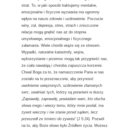
strat. To, w jaki sposób traktujemy mentalne,
emocjonalne i fizyczne wyzwania ma ogromny
wpływ na nasze zdrowie i uzdrowienie. Poczucie
winy, żal, depresja, stres, strach i zniszczone
relacje mogą gnębić nas aż do stopnia
umysłowego, emocjonalnego i fizycznego
załamania. Wiele chorób wiąże się ze stresem.
Wypadki, naturalne katastrofy, wojna,
wykorzystanie i przemoc mogą tak przygnieść nas,
że ciała nawalają i choroba zapuszcza korzenie.
Chwal Boga za to, że namaszczenie Pana w nas
zostało na to przeznaczone, aby przynosić
uwolnienie uwięzionych, uzdrowienie złamanych
serc, uwalniać tych, którzy są poranieni w duszy.
„
Zaprawdę, zaprawdę, powiadam wam, kto słucha
słowa mego i wierzy temu, który mnie posłał, ma
żywot wieczny i nie stanie przed sądem, lecz
przeszedł ze śmierci do żywota
” (J 5:24). Pozwól
na to, aby Boże słowo było Źródłem życia. Możesz