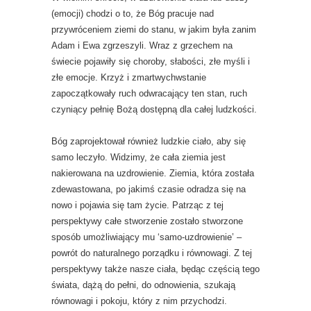
(emocji) chodzi o to, że Bóg pracuje nad
przywróceniem ziemi do stanu, w jakim była zanim
Adam i Ewa zgrzeszyli. Wraz z grzechem na
świecie pojawiły się choroby, słabości, złe myśli i
złe emocje. Krzyż i zmartwychwstanie
zapoczątkowały ruch odwracający ten stan, ruch
czyniący pełnię Bożą dostępną dla całej ludzkości.
Bóg zaprojektował również ludzkie ciało, aby się
samo leczyło. Widzimy, że cała ziemia jest
nakierowana na uzdrowienie. Ziemia, która została
zdewastowana, po jakimś czasie odradza się na
nowo i pojawia się tam życie. Patrząc z tej
perspektywy całe stworzenie zostało stworzone
sposób umożliwiający mu ‘samo-uzdrowienie’ –
powrót do naturalnego porządku i równowagi. Z tej
perspektywy także nasze ciała, będąc częścią tego
świata, dążą do pełni, do odnowienia, szukają
równowagi i pokoju, który z nim przychodzi.