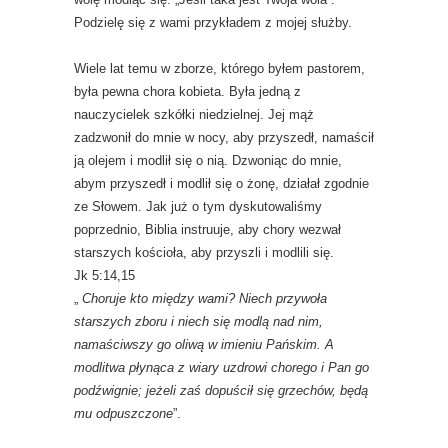
Podzielę się z wami przykładem z mojej służby.
Wiele lat temu w zborze, którego byłem pastorem,
była pewna chora kobieta. Była jedną z
nauczycielek szkółki niedzielnej. Jej mąż
zadzwonił do mnie w nocy, aby przyszedł, namaścił
ją olejem i modlił się o nią. Dzwoniąc do mnie,
abym przyszedł i modlił się o żonę, działał zgodnie
ze Słowem. Jak już o tym dyskutowaliśmy
poprzednio, Biblia instruuje, aby chory wezwał
starszych kościoła, aby przyszli i modlili się.
Jk 5:14,15
„
Choruje kto między wami? Niech przywoła
starszych zboru i niech się modlą nad nim,
namaściwszy go oliwą w imieniu Pańskim. A
modlitwa płynąca z wiary uzdrowi chorego i Pan go
podźwignie; jeżeli zaś dopuścił się grzechów, będą
mu odpuszczone
”.