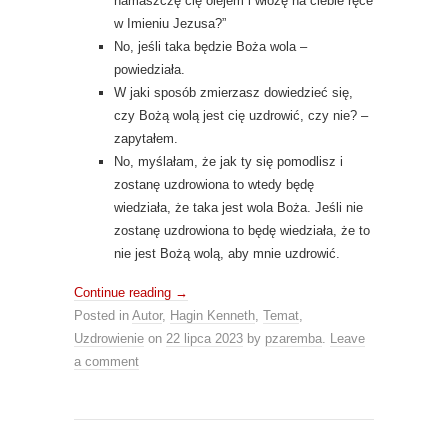
namaszczę cię olejem i włożę na ciebie ręce
w Imieniu Jezusa?”
No, jeśli taka będzie Boża wola –
powiedziała.
W jaki sposób zmierzasz dowiedzieć się,
czy Bożą wolą jest cię uzdrowić, czy nie? –
zapytałem.
No, myślałam, że jak ty się pomodlisz i
zostanę uzdrowiona to wtedy będę
wiedziała, że taka jest wola Boża. Jeśli nie
zostanę uzdrowiona to będę wiedziała, że to
nie jest Bożą wolą, aby mnie uzdrowić.
Continue reading
→
Posted in
Autor
,
Hagin Kenneth
,
Temat
,
Uzdrowienie
on
22 lipca 2023
by
pzaremba
.
Leave
a comment