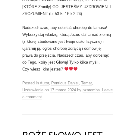
[KTÓRE Zraniły] GO, JESTEŚMY UZDROWIENI I
ZROZUMIENI” (Iz 53:5, 1Ptr 2:24).
Nadszedł czas, aby odesłać chorobę do lamusa!
Wykorzystaj władzę, którą Jezus dał ci nad ziemią
(z której zbudowane jest twoje ciało fizyczne) i
ujarzmij ją, ogłoś chorobę zdrajcą i odmów jej
prawa do przejścia. Nadszedł czas, aby dorosnąć
do Tego, który jest Głową! Tylko kilka myśli.
Czy wiesz, kim jesteś?
.
Posted in
Autor
,
Pontious Daniel
,
Temat
,
Uzdrowienie
on
17 marca 2024
by
pzaremba
.
Leave
a comment
BOŻE SŁOWO JEST