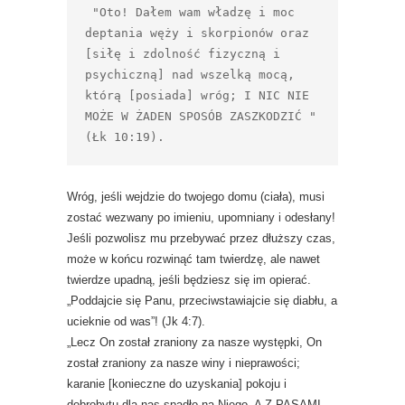
 "Oto! Dałem wam władzę i moc 
deptania węży i skorpionów oraz 
[siłę i zdolność fizyczną i 
psychiczną] nad wszelką mocą, 
którą [posiada] wróg; I NIC NIE 
MOŻE W ŻADEN SPOSÓB ZASZKODZIĆ " 
(Łk 10:19).
Wróg, jeśli wejdzie do twojego domu (ciała), musi
zostać wezwany po imieniu, upomniany i odesłany!
Jeśli pozwolisz mu przebywać przez dłuższy czas,
może w końcu rozwinąć tam twierdzę, ale nawet
twierdze upadną, jeśli będziesz się im opierać.
„Poddajcie się Panu, przeciwstawiajcie się diabłu, a
ucieknie od was”! (Jk 4:7).
„Lecz On został zraniony za nasze występki, On
został zraniony za nasze winy i nieprawości;
karanie [konieczne do uzyskania] pokoju i
dobrobytu dla nas spadło na Niego, A Z PASAMI