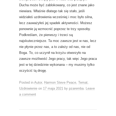
Ducha może być zablokowany, co jest znane jako
niewiara. Właśnie dlatego tak się stało, jeśli
widziałeś uzdrowienia wcześniej i moc było silna,
lecz zauważyłeś jej spadek aktywności. Możesz
ponownie ją wzmocnić poprzez te trzy sposoby.
Podkreślam, że pierwszy i trzeci są
najskuteczniejsze. Ta moc zawsze jest w nas, lecz
nie płynie przez nas, a to zależy od nas, nie od
Boga. To, co uczynił na krzyżu otworzyło na
zawsze możliwość Jego pracy, tak więc Jego praca
jest w tej dziedzinie wykonana – my musimy tylko
oczyścić tą drogę.
Posted in
Autor
,
Harmon Steve Peace
,
Temat
,
Uzdrowienie
on
17 maja 2021
by
pzaremba
.
Leave
a comment