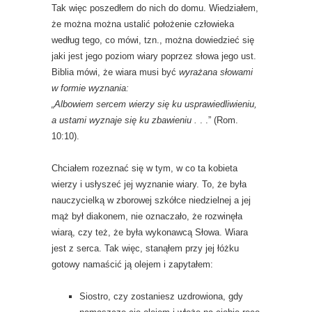
Tak więc poszedłem do nich do domu. Wiedziałem,
że można można ustalić położenie człowieka
według tego, co mówi, tzn., można dowiedzieć się
jaki jest jego poziom wiary poprzez słowa jego ust.
Biblia mówi, że wiara musi być
wyrażana słowami
w formie wyznania:
„Albowiem sercem wierzy się ku usprawiedliwieniu,
a ustami wyznaje się ku zbawieniu .
. .” (Rom.
10:10).
Chciałem rozeznać się w tym, w co ta kobieta
wierzy i usłyszeć jej wyznanie wiary. To, że była
nauczycielką w zborowej szkółce niedzielnej a jej
mąż był diakonem, nie oznaczało, że rozwinęła
wiarą, czy też, że była wykonawcą Słowa. Wiara
jest z serca. Tak więc, stanąłem przy jej łóżku
gotowy namaścić ją olejem i zapytałem:
Siostro, czy zostaniesz uzdrowiona, gdy