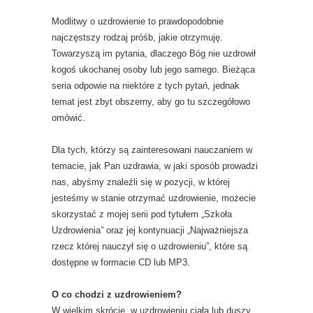
Modlitwy o uzdrowienie to prawdopodobnie
najczęstszy rodzaj próśb, jakie otrzymuję.
Towarzyszą im pytania, dlaczego Bóg nie uzdrowił
kogoś ukochanej osoby lub jego samego. Bieżąca
seria odpowie na niektóre z tych pytań, jednak
temat jest zbyt obszerny, aby go tu szczegółowo
omówić.
Dla tych, którzy są zainteresowani nauczaniem w
temacie, jak Pan uzdrawia, w jaki sposób prowadzi
nas, abyśmy znaleźli się w pozycji, w której
jesteśmy w stanie otrzymać uzdrowienie, możecie
skorzystać z mojej serii pod tytułem „Szkoła
Uzdrowienia” oraz jej kontynuacji „Najważniejsza
rzecz której nauczył się o uzdrowieniu”, które są
dostępne w formacie CD lub MP3.
O co chodzi z uzdrowieniem?
W wielkim skrócie, w uzdrowieniu ciała lub duszy