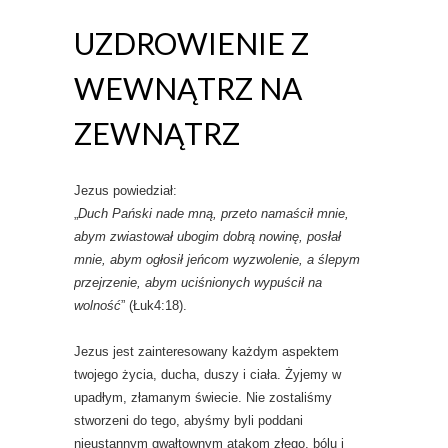
UZDROWIENIE Z
WEWNĄTRZ NA
ZEWNĄTRZ
Jezus powiedział:
„
Duch Pański nade mną, przeto namaścił mnie,
abym zwiastował ubogim dobrą nowinę, posłał
mnie, abym ogłosił jeńcom wyzwolenie, a ślepym
przejrzenie, abym uciśnionych wypuścił na
wolność
” (Łuk4:18).
Jezus jest zainteresowany każdym aspektem
twojego życia, ducha, duszy i ciała. Żyjemy w
upadłym, złamanym świecie. Nie zostaliśmy
stworzeni do tego, abyśmy byli poddani
nieustannym gwałtownym atakom złego, bólu i