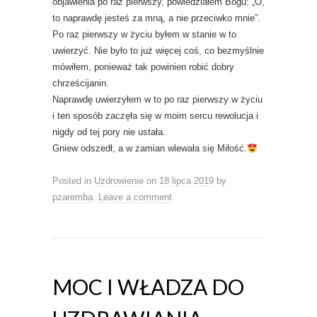
objawienia po raz pierwszy, powiedziałem Bogu: „O,
to naprawdę jesteś za mną, a nie przeciwko mnie”.
Po raz pierwszy w życiu byłem w stanie w to
uwierzyć. Nie było to już więcej coś, co bezmyślnie
mówiłem, ponieważ tak powinien robić dobry
chrześcijanin.
Naprawdę uwierzyłem w to po raz pierwszy w życiu
i ten sposób zaczęła się w moim sercu rewolucja i
nigdy od tej pory nie ustała.
Gniew odszedł, a w zamian wlewała się Miłość.
Posted in
Uzdrowienie
on
18 lipca 2019
by
pzaremba
.
Leave a comment
MOC I WŁADZA DO