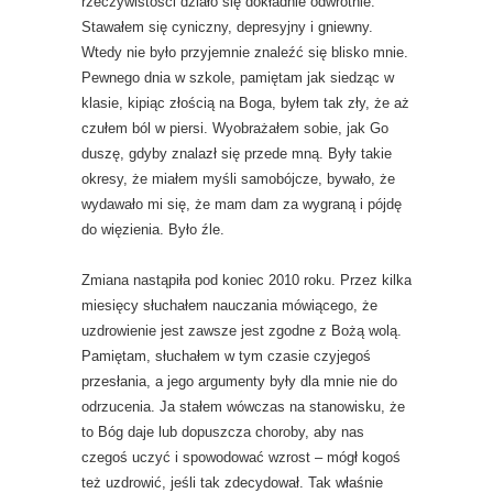
rzeczywistości działo się dokładnie odwrotnie.
Stawałem się cyniczny, depresyjny i gniewny.
Wtedy nie było przyjemnie znaleźć się blisko mnie.
Pewnego dnia w szkole, pamiętam jak siedząc w
klasie, kipiąc złością na Boga, byłem tak zły, że aż
czułem ból w piersi. Wyobrażałem sobie, jak Go
duszę, gdyby znalazł się przede mną. Były takie
okresy, że miałem myśli samobójcze, bywało, że
wydawało mi się, że mam dam za wygraną i pójdę
do więzienia. Było źle.
Zmiana nastąpiła pod koniec 2010 roku. Przez kilka
miesięcy słuchałem nauczania mówiącego, że
uzdrowienie jest zawsze jest zgodne z Bożą wolą.
Pamiętam, słuchałem w tym czasie czyjegoś
przesłania, a jego argumenty były dla mnie nie do
odrzucenia. Ja stałem wówczas na stanowisku, że
to Bóg daje lub dopuszcza choroby, aby nas
czegoś uczyć i spowodować wzrost – mógł kogoś
też uzdrowić, jeśli tak zdecydował. Tak właśnie