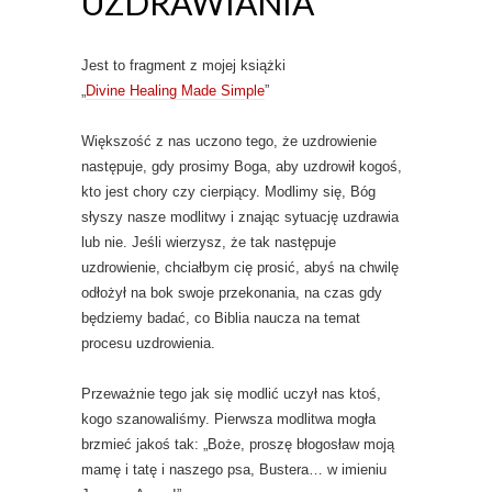
UZDRAWIANIA
Jest to fragment z mojej książki
„
Divine Healing Made Simple
”
Większość z nas uczono tego, że uzdrowienie
następuje, gdy prosimy Boga, aby uzdrowił kogoś,
kto jest chory czy cierpiący. Modlimy się, Bóg
słyszy nasze modlitwy i znając sytuację uzdrawia
lub nie. Jeśli wierzysz, że tak następuje
uzdrowienie, chciałbym cię prosić, abyś na chwilę
odłożył na bok swoje przekonania, na czas gdy
będziemy badać, co Biblia naucza na temat
procesu uzdrowienia.
Przeważnie tego jak się modlić uczył nas ktoś,
kogo szanowaliśmy. Pierwsza modlitwa mogła
brzmieć jakoś tak: „Boże, proszę błogosław moją
mamę i tatę i naszego psa, Bustera… w imieniu