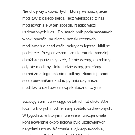
Nie chcę krytykować tych, którzy wznoszą takie
modlitwy z całego serca, lecz większość z nas,
modlących się w ten sposób, rzadko widzi
uzdrowionych ludzi. Po latach prób podejmowanych
w taki sposób, po niemal bezskutecznych
modlitwach o setki osób, odkryłem lepsze, biblijne
podejście. Przypuszczam, że nie ma nic bardziej
obraźliwego niż usłyszeć, że nie wiemy, co robimy,
gdy się modlimy. Jako ludzie wiary, jesteśmy
dumni ze z tego, jak się modlimy. Niemniej, sami
sobie powinniśmy zadać pytanie czy nasze
modlitwy o uzdrowienie są skuteczne, czy nie.
Szacuję sam, że w ciągu ostatnich lat około 80%
ludzi, o których modliłem się zostało uzdrowionych.
W tygodniu, w którym moja wiara funkcjonowała
konsekwentnie około połowa było uzdrowionych
natychmiastowo. W czasie zwykłego tygodnia,