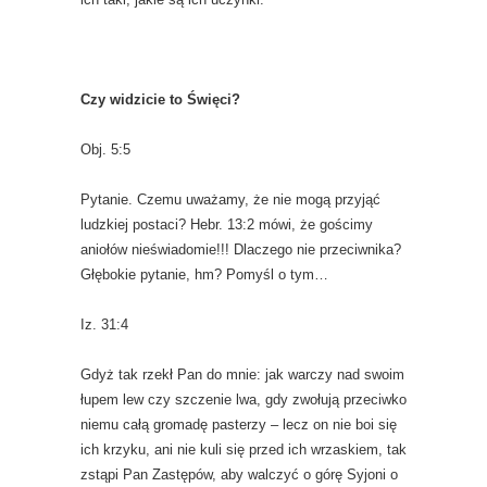
Czy widzicie to Święci?
Obj. 5:5
Pytanie. Czemu uważamy, że nie mogą przyjąć
ludzkiej postaci? Hebr. 13:2 mówi, że gościmy
aniołów nieświadomie!!! Dlaczego nie przeciwnika?
Głębokie pytanie, hm? Pomyśl o tym…
Iz. 31:4
Gdyż tak rzekł Pan do mnie: jak warczy nad swoim
łupem lew czy szczenie lwa, gdy zwołują przeciwko
niemu całą gromadę pasterzy – lecz on nie boi się
ich krzyku, ani nie kuli się przed ich wrzaskiem, tak
zstąpi Pan Zastępów, aby walczyć o górę Syjoni o