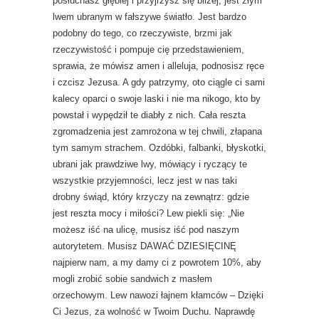
posłuchasz głębiej i przyjrzysz się bliżej, jest złym
lwem ubranym w fałszywe światło. Jest bardzo
podobny do tego, co rzeczywiste, brzmi jak
rzeczywistość i pompuje cię przedstawieniem,
sprawia, że mówisz amen i alleluja, podnosisz ręce
i czcisz Jezusa. A gdy patrzymy, oto ciągle ci sami
kalecy oparci o swoje laski i nie ma nikogo, kto by
powstał i wypędził te diabły z nich. Cała reszta
zgromadzenia jest zamrożona w tej chwili, złapana
tym samym strachem. Ozdóbki, falbanki, błyskotki,
ubrani jak prawdziwe lwy, mówiący i ryczący te
wszystkie przyjemności, lecz jest w nas taki
drobny świąd, który krzyczy na zewnątrz: gdzie
jest reszta mocy i miłości? Lew piekli się: „Nie
możesz iść na ulicę, musisz iść pod naszym
autorytetem. Musisz DAWAĆ DZIESIĘCINĘ
najpierw nam, a my damy ci z powrotem 10%, aby
mogli zrobić sobie sandwich z masłem
orzechowym. Lew nawozi łajnem kłamców – Dzięki
Ci Jezus, za wolność w Twoim Duchu. Naprawdę