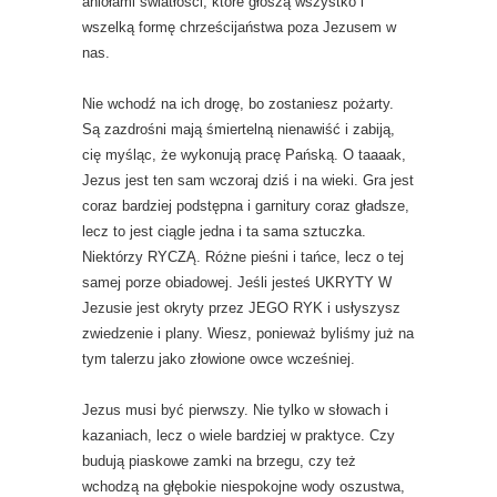
aniołami światłości, które głoszą wszystko i
wszelką formę chrześcijaństwa poza Jezusem w
nas.
Nie wchodź na ich drogę, bo zostaniesz pożarty.
Są zazdrośni mają śmiertelną nienawiść i zabiją,
cię myśląc, że wykonują pracę Pańską. O taaaak,
Jezus jest ten sam wczoraj dziś i na wieki. Gra jest
coraz bardziej podstępna i garnitury coraz gładsze,
lecz to jest ciągle jedna i ta sama sztuczka.
Niektórzy RYCZĄ. Różne pieśni i tańce, lecz o tej
samej porze obiadowej. Jeśli jesteś UKRYTY W
Jezusie jest okryty przez JEGO RYK i usłyszysz
zwiedzenie i plany. Wiesz, ponieważ byliśmy już na
tym talerzu jako złowione owce wcześniej.
Jezus musi być pierwszy. Nie tylko w słowach i
kazaniach, lecz o wiele bardziej w praktyce. Czy
budują piaskowe zamki na brzegu, czy też
wchodzą na głębokie niespokojne wody oszustwa,