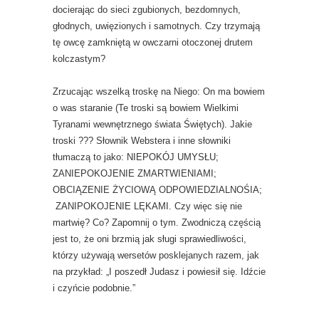
docierając do sieci zgubionych, bezdomnych,
głodnych, uwięzionych i samotnych. Czy trzymają
tę owcę zamkniętą w owczarni otoczonej drutem
kolczastym?
Zrzucając wszelką troskę na Niego: On ma bowiem
o was staranie (Te troski są bowiem Wielkimi
Tyranami wewnętrznego świata Świętych). Jakie
troski ??? Słownik Webstera i inne słowniki
tłumaczą to jako: NIEPOKÓJ UMYSŁU;
ZANIEPOKOJENIE ZMARTWIENIAMI;
OBCIĄZENIE ŻYCIOWĄ ODPOWIEDZIALNOŚIA;
ZANIPOKOJENIE LĘKAMI. Czy więc się nie
martwię? Co? Zapomnij o tym. Zwodniczą częścią
jest to, że oni brzmią jak sługi sprawiedliwości,
którzy używają wersetów posklejanych razem, jak
na przykład: „I poszedł Judasz i powiesił się. Idźcie
i czyńcie podobnie.”