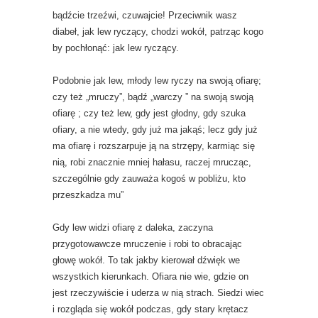
bądźcie trzeźwi, czuwajcie! Przeciwnik wasz
diabeł, jak lew ryczący, chodzi wokół, patrząc kogo
by pochłonąć: jak lew ryczący.
Podobnie jak lew, młody lew ryczy na swoją ofiarę;
czy też „mruczy”, bądź „warczy ” na swoją swoją
ofiarę ; czy też lew, gdy jest głodny, gdy szuka
ofiary, a nie wtedy, gdy już ma jakąś; lecz gdy już
ma ofiarę i rozszarpuje ją na strzępy, karmiąc się
nią, robi znacznie mniej hałasu, raczej mrucząc,
szczególnie gdy zauważa kogoś w pobliżu, kto
przeszkadza mu”
Gdy lew widzi ofiarę z daleka, zaczyna
przygotowawcze mruczenie i robi to obracając
głowę wokół. To tak jakby kierował dźwięk we
wszystkich kierunkach. Ofiara nie wie, gdzie on
jest rzeczywiście i uderza w nią strach. Siedzi wiec
i rozgląda się wokół podczas, gdy stary krętacz