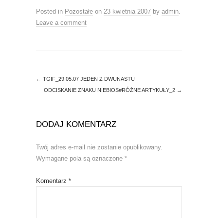
w
w
i
w
Posted in
Pozostałe
on
23 kwietnia 2007
by
admin
.
n
i
d
n
Leave a comment
o
d
w
o
)
w
)
←
TGIF_29.05.07 JEDEN Z DWUNASTU
ODCISKANIE ZNAKU NIEBIOS#RÓŻNE ARTYKUŁY_2
→
DODAJ KOMENTARZ
Twój adres e-mail nie zostanie opublikowany.
Wymagane pola są oznaczone
*
Komentarz
*