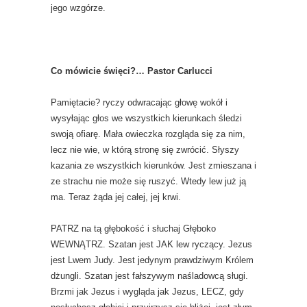
jego wzgórze.
Co mówicie święci?… Pastor Carlucci
Pamiętacie? ryczy odwracając głowę wokół i
wysyłając głos we wszystkich kierunkach śledzi
swoją ofiarę. Mała owieczka rozgląda się za nim,
lecz nie wie, w którą stronę się zwrócić. Słyszy
kazania ze wszystkich kierunków. Jest zmieszana i
ze strachu nie może się ruszyć. Wtedy lew już ją
ma. Teraz żąda jej całej, jej krwi.
PATRZ na tą głębokość i słuchaj Głęboko
WEWNĄTRZ. Szatan jest JAK lew ryczący. Jezus
jest Lwem Judy. Jest jedynym prawdziwym Królem
dżungli. Szatan jest fałszywym naśladowcą sługi.
Brzmi jak Jezus i wygląda jak Jezus, LECZ, gdy