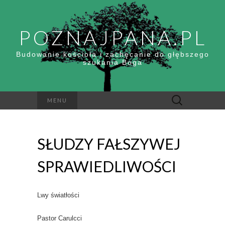
POZNAJPANA.PL
Budowanie kościoła i zachęcanie do głębszego
szukania Boga
Szukaj:
MENU
SŁUDZY FAŁSZYWEJ
SPRAWIEDLIWOŚCI
Lwy światłości
Pastor Carulcci