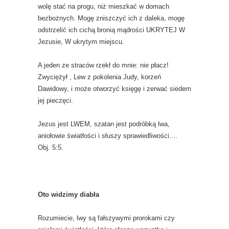
wolę stać na progu, niż mieszkać w domach
bezbożnych. Mogę zniszczyć ich z daleka, mogę
odstrzelić ich cichą bronią mądrości UKRYTEJ W
Jezusie, W ukrytym miejscu.
A jeden ze straców rzekł do mnie: nie płacz!
Zwyciężył , Lew z pokolenia Judy, korzeń
Dawidowy, i może otworzyć księgę i zerwać siedem
jej pieczęci.
Jezus jest LWEM, szatan jest podróbką lwa,
aniołowie światłości i słuszy sprawiedliwości….
Obj. 5:5.
Oto widzimy diabła
Rozumiecie, lwy są fałszywymi prorokami czy