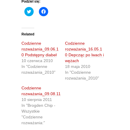
Podziel się:
C
C
l
l
i
i
c
c
k
k
t
t
o
o
Related
s
s
h
h
Codzienne
Codzienne
a
a
r
r
rozważania_09.06.1
rozważania_16.05.1
e
e
0 Podstępny diabeł
0 Depcząc po lwach i
o
o
n
n
10 czerwca 2010
wężach
T
F
In "Codzienne
18 maja 2010
w
a
i
c
rozważania_2010"
In "Codzienne
t
e
rozważania_2010"
t
b
e
o
r
o
Codzienne
(
k
O
(
rozważania_09.08.11
p
O
10 sierpnia 2011
e
p
n
e
In "Brogden Chip -
s
n
Wszystkie
i
s
n
i
"Codzienne
n
n
rozważania:"
e
n
w
e