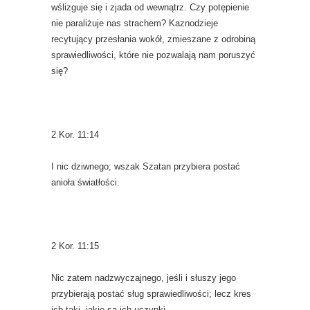
wślizguje się i zjada od wewnątrz. Czy potępienie
nie paraliżuje nas strachem? Kaznodzieje
recytujący przesłania wokół, zmieszane z odrobiną
sprawiedliwości, które nie pozwalają nam poruszyć
się?
2 Kor. 11:14
I nic dziwnego; wszak Szatan przybiera postać
anioła światłości.
2 Kor. 11:15
Nic zatem nadzwyczajnego, jeśli i słuszy jego
przybierają postać sług sprawiedliwości; lecz kres
ich taki, jakie są ich uczynki.