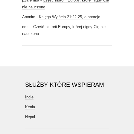
pzaremba
-
Część historii Europy, której nigdy Cię
nie nauczono
Anonim
-
Księga Wyjścia 21:22-25, a aborcja
cms
-
Część historii Europy, której nigdy Cię nie
nauczono
SŁUŻBY KTÓRE WSPIERAM
Indie
Kenia
Nepal