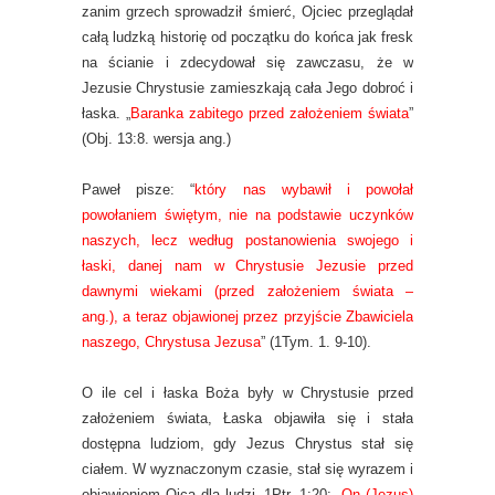
zanim grzech sprowadził śmierć, Ojciec przeglądał
całą ludzką historię od początku do końca jak fresk
na ścianie i zdecydował się zawczasu, że w
Jezusie Chrystusie zamieszkają cała Jego dobroć i
łaska. „
Baranka zabitego przed założeniem świata
”
(Obj. 13:8. wersja ang.)
Paweł pisze: “
który nas wybawił i powołał
powołaniem świętym, nie na podstawie uczynków
naszych, lecz według postanowienia swojego i
łaski, danej nam w Chrystusie Jezusie przed
dawnymi wiekami (przed założeniem świata –
ang.), a teraz objawionej przez przyjście Zbawiciela
naszego, Chrystusa Jezusa
” (1Tym. 1. 9-10).
O ile cel i łaska Boża były w Chrystusie przed
założeniem świata, Łaska objawiła się i stała
dostępna ludziom, gdy Jezus Chrystus stał się
ciałem. W wyznaczonym czasie, stał się wyrazem i
objawieniem Ojca dla ludzi. 1Ptr. 1:20: „
On (Jezus)