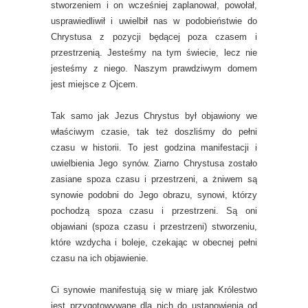
stworzeniem i on wcześniej zaplanował, powołał,
usprawiedliwił i uwielbił nas w podobieństwie do
Chrystusa z pozycji będącej poza czasem i
przestrzenią. Jesteśmy na tym świecie, lecz nie
jesteśmy z niego. Naszym prawdziwym domem
jest miejsce z Ojcem.
Tak samo jak Jezus Chrystus był objawiony we
właściwym czasie, tak też doszliśmy do pełni
czasu w historii. To jest godzina manifestacji i
uwielbienia Jego synów. Ziarno Chrystusa zostało
zasiane spoza czasu i przestrzeni, a żniwem są
synowie podobni do Jego obrazu, synowi, którzy
pochodzą spoza czasu i przestrzeni. Są oni
objawiani (spoza czasu i przestrzeni) stworzeniu,
które wzdycha i boleje, czekając w obecnej pełni
czasu na ich objawienie.
Ci synowie manifestują się w miarę jak Królestwo
jest przygotowywane dla nich do ustanowienia od