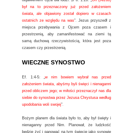
był na to przeznaczony już przed założeniem
świata, ale objawiony został dopiero w czasach
ostatnich ze względu na was
”. Jezus przyszedł z
miejsca przebywania z Ojcem poza czasem i
przestrzenią, aby zamanifestować na ziemi tą
samą duchową rzeczywistością, która jest poza
czasem czy przestrzenią.
WIECZNE SYNOSTWO
Ef. 1:4-5: „
w nim bowiem wybrał nas przed
założeniem świata, abyśmy byli święci i nienaganni
przed obliczem jego; w miłości przeznaczył nas dla
siebie do synostwa przez Jezusa Chrystusa według
upodobania woli swojej
”.
Bożym planem dla świata było to, aby był święty i
nienaganny przed Nim. Planował, że ludzkość
będzie żyć i panować na tym świecie jako synowie