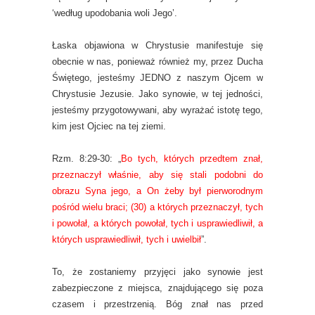
‘według upodobania woli Jego’.
Łaska objawiona w Chrystusie manifestuje się
obecnie w nas, ponieważ również my, przez Ducha
Świętego, jesteśmy JEDNO z naszym Ojcem w
Chrystusie Jezusie. Jako synowie, w tej jedności,
jesteśmy przygotowywani, aby wyrażać istotę tego,
kim jest Ojciec na tej ziemi.
Rzm. 8:29-30: „
Bo tych, których przedtem znał,
przeznaczył właśnie, aby się stali podobni do
obrazu Syna jego, a On żeby był pierworodnym
pośród wielu braci; (30) a których przeznaczył, tych
i powołał, a których powołał, tych i usprawiedliwił, a
których usprawiedliwił, tych i uwielbił
”.
To, że zostaniemy przyjęci jako synowie jest
zabezpieczone z miejsca, znajdującego się poza
czasem i przestrzenią. Bóg znał nas przed