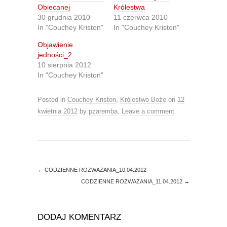
r
r
Obiecanej
Królestwa
e
e
30 grudnia 2010
11 czerwca 2010
o
o
n
n
In "Couchey Kriston"
In "Couchey Kriston"
T
F
w
a
Objawienie
i
c
t
e
jedności_2
t
b
10 sierpnia 2012
e
o
r
o
In "Couchey Kriston"
(
k
O
(
p
O
e
p
Posted in
Couchey Kriston
,
Królestwo Boże
on
12
n
e
s
n
kwietnia 2012
by
pzaremba
.
Leave a comment
i
s
n
i
n
n
e
n
w
e
w
w
i
w
n
i
d
n
←
CODZIENNE ROZWAŻANIA_10.04.2012
o
d
CODZIENNE ROZWAŻANIA_11.04.2012
→
w
o
)
w
)
DODAJ KOMENTARZ