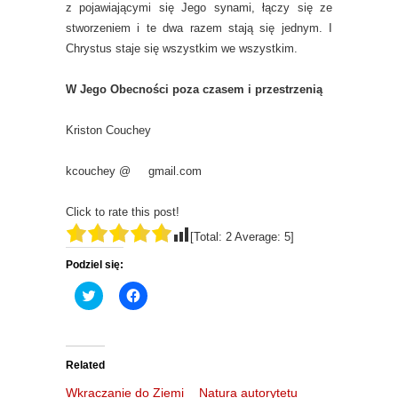
z pojawiającymi się Jego synami, łączy się ze
stworzeniem i te dwa razem stają się jednym. I
Chrystus staje się wszystkim we wszystkim.
W Jego Obecności poza czasem i przestrzenią
Kriston Couchey
kcouchey @ gmail.com
Click to rate this post!
[Total:
2
Average:
5
]
Podziel się:
C
C
l
l
i
i
c
c
k
k
t
t
o
o
Related
s
s
h
h
Wkraczanie do Ziemi
Natura autorytetu
a
a