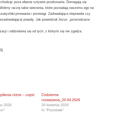
 wychodząc poza własne sztywne przekonania. Domagają się
 Wolimy raczej takie wierzenia, które pozwalają naszemu ego na
satysfakcjonowania i przewagi. Zadowalająca nieprawda czy
ezadowalającej prawdy. Jak powiedział Jezus: „przecedzacie
acji i oddzielania się od tych, z którymi się nie zgadza.
0
]
ślenia różne – część
Codzienne
rozważania_20.04.2026
go 2026
20 kwietnia 2026
tor"
In "Pozostałe"