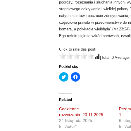
podróży, rozeznania i słuchania innych,
stopniowego odkrywania i wielkiej pokory.
natychmiastowe poczucie zdecydowania, u
częściowa prawda w przeciwieństwie do ni
komara, a połykacie wielbłąda” (Mt 23:24).
Ego rośnie pięknie wśród porównań, rywaliz
Click to rate this post!
[Total:
0
Average:
Podziel się:
C
C
l
l
i
i
c
c
k
k
t
t
o
o
Related
s
s
h
h
Codzienne
Przemy
a
a
r
r
rozważania_23.11.2025
1
e
e
24 listopada 2025
6 lute
o
o
n
n
In "Autor"
In "Au
T
F