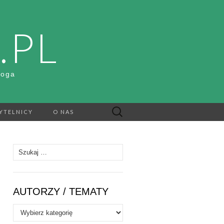
.PL
Boga
Szukaj:
YTELNICY
O NAS
Szukaj:
AUTORZY / TEMATY
Autorzy
/