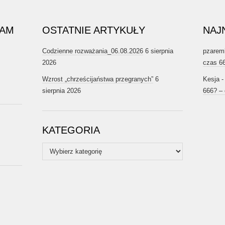
RAM
OSTATNIE ARTYKUŁY
NAJ
Codzienne rozważania_06.08.2026
6 sierpnia
pzarem
2026
czas 6
Wzrost „chrześcijaństwa przegranych”
6
Kesja
sierpnia 2026
666? –
KATEGORIA
Kategoria