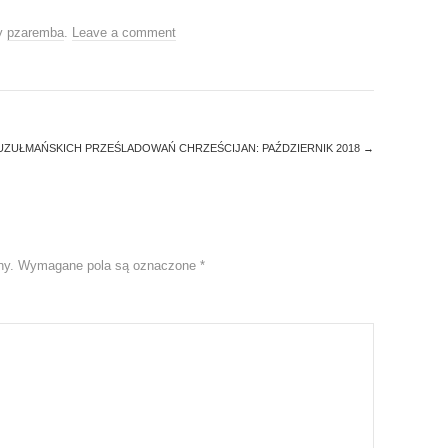
y
pzaremba
.
Leave a comment
UZUŁMAŃSKICH PRZEŚLADOWAŃ CHRZEŚCIJAN: PAŹDZIERNIK 2018
→
ny.
Wymagane pola są oznaczone
*