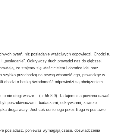
ciwych pytań, niż posiadanie właściwych odpowiedzi. Chodzi tu
e i „posiadanie”. Odkrywczy duch prowadzi nas do głębszej
awiają, że stajemy się właścicielem i obrońcą idei oraz
o szybko przechodzą na pewną własność ego, prowadząc w
Jeśli chodzi o boską świadomość odpowiedzi są obciążeniem.
je to nie drogi wasze… (Iz 55:8-9). Ta tajemnica powinna dawać
 byli poszukiwaczami, badaczami, odkrywcami, zawsze
ąska droga wiary. Jest coś cenionego przez Boga w postawie
óre posiadasz, ponieważ wymagają czasu, doświadczenia