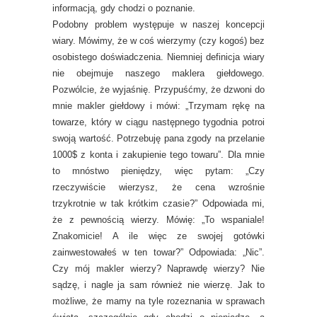
informacją, gdy chodzi o poznanie.
Podobny problem występuje w naszej koncepcji
wiary. Mówimy, że w coś wierzymy (czy kogoś) bez
osobistego doświadczenia. Niemniej definicja wiary
nie obejmuje naszego maklera giełdowego.
Pozwólcie, że wyjaśnię. Przypuśćmy, że dzwoni do
mnie makler giełdowy i mówi: „Trzymam rękę na
towarze, który w ciągu następnego tygodnia potroi
swoją wartość. Potrzebuję pana zgody na przelanie
1000$ z konta i zakupienie tego towaru”. Dla mnie
to mnóstwo pieniędzy, więc pytam: „Czy
rzeczywiście wierzysz, że cena wzrośnie
trzykrotnie w tak krótkim czasie?” Odpowiada mi,
że z pewnością wierzy. Mówię: „To wspaniale!
Znakomicie! A ile więc ze swojej gotówki
zainwestowałeś w ten towar?” Odpowiada: „Nic”.
Czy mój makler wierzy? Naprawdę wierzy? Nie
sądzę, i nagle ja sam również nie wierzę. Jak to
możliwe, że mamy na tyle rozeznania w sprawach