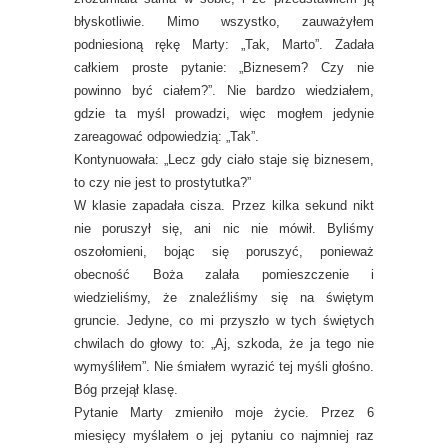
błyskotliwie. Mimo wszystko, zauważyłem
podniesioną rękę Marty: „Tak, Marto”. Zadała
całkiem proste pytanie: „Biznesem? Czy nie
powinno być ciałem?”. Nie bardzo wiedziałem,
gdzie ta myśl prowadzi, więc mogłem jedynie
zareagować odpowiedzią: „Tak”.
Kontynuowała: „Lecz gdy ciało staje się biznesem,
to czy nie jest to prostytutka?”
W klasie zapadała cisza. Przez kilka sekund nikt
nie poruszył się, ani nic nie mówił. Byliśmy
oszołomieni, bojąc się poruszyć, ponieważ
obecność Boża zalała pomieszczenie i
wiedzieliśmy, że znaleźliśmy się na świętym
gruncie. Jedyne, co mi przyszło w tych świętych
chwilach do głowy to: „Aj, szkoda, że ja tego nie
wymyśliłem”. Nie śmiałem wyrazić tej myśli głośno.
Bóg przejął klasę.
Pytanie Marty zmieniło moje życie. Przez 6
miesięcy myślałem o jej pytaniu co najmniej raz