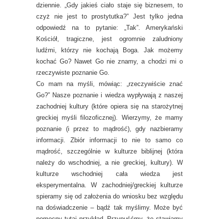
dziennie. „Gdy jakieś ciało staje się biznesem, to
czyż nie jest to prostytutka?” Jest tylko jedna
odpowiedź na to pytanie: „Tak”. Amerykański
Kościół, tragiczne, jest ogromnie zaludniony
ludźmi, którzy nie kochają Boga. Jak możemy
kochać Go? Nawet Go nie znamy, a chodzi mi o
rzeczywiste poznanie Go.
Co mam na myśli, mówiąc: „rzeczywiście znać
Go?” Nasze poznanie i wiedza wypływają z naszej
zachodniej kultury (które opiera się na starożytnej
greckiej myśli filozoficznej). Wierzymy, że mamy
poznanie (i przez to mądrość), gdy nazbieramy
informacji. Zbiór informacji to nie to samo co
mądrość, szczególnie w kulturze biblijnej (która
należy do wschodniej, a nie greckiej, kultury). W
kulturze wschodniej cała wiedza jest
eksperymentalna. W zachodniej/greckiej kulturze
spieramy się od założenia do wniosku bez względu
na doświadczenie – bądź tak myślimy. Może być
pomocny tutaj przykład. Przypuśćmy, że stawiamy