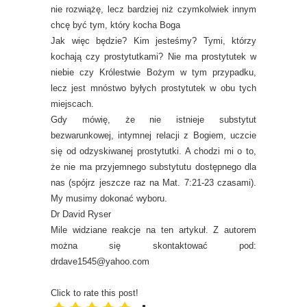
nie rozwiążę, lecz bardziej niż czymkolwiek innym
chcę być tym, który kocha Boga
Jak więc będzie? Kim jesteśmy? Tymi, którzy
kochają czy prostytutkami? Nie ma prostytutek w
niebie czy Królestwie Bożym w tym przypadku,
lecz jest mnóstwo byłych prostytutek w obu tych
miejscach.
Gdy mówię, że nie istnieje substytut
bezwarunkowej, intymnej relacji z Bogiem, uczcie
się od odzyskiwanej prostytutki. A chodzi mi o to,
że nie ma przyjemnego substytutu dostępnego dla
nas (spójrz jeszcze raz na Mat. 7:21-23 czasami).
My musimy dokonać wyboru.
Dr David Ryser
Mile widziane reakcje na ten artykuł. Z autorem
można się skontaktować pod:
drdave1545@yahoo.com
Click to rate this post!