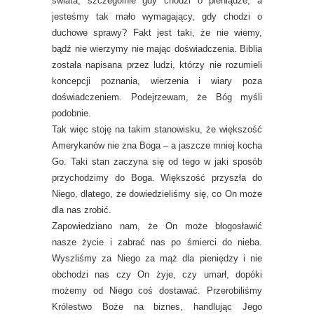
świata, szczególnie gdy chodzi o pieniądze, a
jesteśmy tak mało wymagający, gdy chodzi o
duchowe sprawy? Fakt jest taki, że nie wiemy,
bądź nie wierzymy nie mając doświadczenia. Biblia
została napisana przez ludzi, którzy nie rozumieli
koncepcji poznania, wierzenia i wiary poza
doświadczeniem. Podejrzewam, że Bóg myśli
podobnie.
Tak więc stoję na takim stanowisku, że większość
Amerykanów nie zna Boga – a jaszcze mniej kocha
Go. Taki stan zaczyna się od tego w jaki sposób
przychodzimy do Boga. Większość przyszła do
Niego, dlatego, że dowiedzieliśmy się, co On może
dla nas zrobić.
Zapowiedziano nam, że On może błogosławić
nasze życie i zabrać nas po śmierci do nieba.
Wyszliśmy za Niego za mąż dla pieniędzy i nie
obchodzi nas czy On żyje, czy umarł, dopóki
możemy od Niego coś dostawać. Przerobiliśmy
Królestwo Boże na biznes, handlując Jego