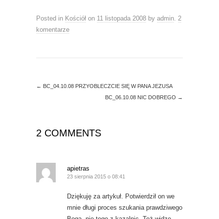
n
n
e
n
w
e
Posted in
w
Kościół
w
on
11 listopada 2008
by
admin
.
2
i
w
komentarze
n
i
d
n
o
d
w
o
)
w
)
←
BC_04.10.08 PRZYOBLECZCIE SIĘ W PANA JEZUSA
BC_06.10.08 NIC DOBREGO
→
2 COMMENTS
apietras
23 sierpnia 2015 o 08:41
Dziękuję za artykuł. Potwierdził on we
mnie długi proces szukania prawdziwego
Boga, nie tego z kazalnic. Też widzę