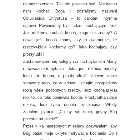
namaszczeniem. Tak nie powinno być. Nakazano
nam kochać Boga i zostaliśmy nazwani
Oblubienicą Chrystusa – to całkiem intymna
sprawa. Powinniśmy być ludźmi kochającymi Go.
Jak możemy kochać kogoś, kogo nie znamy? A
nawet jeśli kogoś znamy czy to gwarantuje, że
rzeczywiście kochamy go? Jako kochający czy
prostytutki?
Zastanawiałem się kolejny raz nad pytaniem Marty
i rozważałem pytanie: Jaka jest różnica między
kimś kto kocha, a prostytutką?”. Zdałem sobie
sprawę z tego, że w jednym i drugim przypadków
robią wiele podobnych rzeczy, lecz kochający(a)
robi to, co robi, ponieważ kocha. Prostytutka udaje
miłość, lecz tylko dopóki jej płacisz. Wtedy
zadałem pytanie: „Co by się stało, gdyby Bóg
przestał mi płacić?”
Przez kilka następnych miesięcy pozwalałem, aby
Bóg badał moje ukryte motywacje kochania Go i