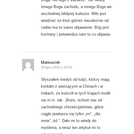
innego Boga zachodu, a innego Boga we
wschodniej biblijnej kulturze. Miło jest
wiedzieć że ktoś gdzieś niezależnie od
ciebie ma to samo objawienie. Bóg jest
kochany i potwierdza nam to co objawia.
Mateuszek
29 lipca 2015 o 20:58
Słyszałem kiedyś od ludzi, którzy mają
kontakt z wierzącymi w Chinach i w
Indiach, że kościół w tych krajach modli
się m.in. tak: „Boże, ochroń nas od
zachodniego chrześcijaństwa, gdzie
ciągle powtarza się tylko „mi”, „dla
mnie”, itd.”. Dało mi to wtedy do
myślenia, a teraz ten artykuł mi to