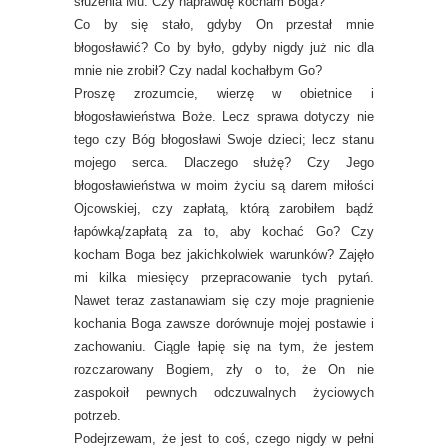
służenia Mu. Czy naprawdę kocham Boga?
Co by się stało, gdyby On przestał mnie
błogosławić? Co by było, gdyby nigdy już nic dla
mnie nie zrobił? Czy nadal kochałbym Go?
Proszę zrozumcie, wierzę w obietnice i
błogosławieństwa Boże. Lecz sprawa dotyczy nie
tego czy Bóg błogosławi Swoje dzieci; lecz stanu
mojego serca. Dlaczego służę? Czy Jego
błogosławieństwa w moim życiu są darem miłości
Ojcowskiej, czy zapłatą, którą zarobiłem bądź
łapówką/zapłatą za to, aby kochać Go? Czy
kocham Boga bez jakichkolwiek warunków? Zajęło
mi kilka miesięcy przepracowanie tych pytań.
Nawet teraz zastanawiam się czy moje pragnienie
kochania Boga zawsze dorównuje mojej postawie i
zachowaniu. Ciągle łapię się na tym, że jestem
rozczarowany Bogiem, zły o to, że On nie
zaspokoił pewnych odczuwalnych życiowych
potrzeb.
Podejrzewam, że jest to coś, czego nigdy w pełni