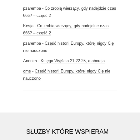
pzaremba
-
Co zrobią wierzący, gdy nadejdzie czas
666? – część 2
Kesja
-
Co zrobią wierzący, gdy nadejdzie czas
666? – część 2
pzaremba
-
Część historii Europy, której nigdy Cię
nie nauczono
Anonim
-
Księga Wyjścia 21:22-25, a aborcja
cms
-
Część historii Europy, której nigdy Cię nie
nauczono
SŁUŻBY KTÓRE WSPIERAM