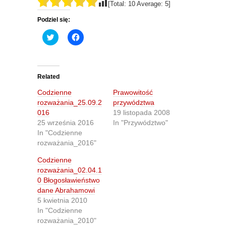
[Total:
10
Average:
5
]
Podziel się:
C
C
l
l
i
i
c
c
k
k
t
t
o
o
Related
s
s
h
h
Codzienne
Prawowitość
a
a
r
r
rozważania_25.09.2
przywództwa
e
e
016
19 listopada 2008
o
o
n
n
25 września 2016
In "Przywództwo"
T
F
In "Codzienne
w
a
i
c
rozważania_2016"
t
e
t
b
Codzienne
e
o
r
o
rozważania_02.04.1
(
k
O
(
0 Błogosławieństwo
p
O
dane Abrahamowi
e
p
n
e
5 kwietnia 2010
s
n
In "Codzienne
i
s
n
i
rozważania_2010"