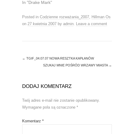
w
e
In "Drake Mark"
w
w
i
w
n
i
d
n
Posted in
Codzienne rozważania_2007
,
Hillman Os
o
d
on
27 kwietnia 2007
by
admin
.
Leave a comment
w
o
)
w
)
←
TGIF_04.07.07 NOWA RESZTKA KAPŁANÓW
SZUKAJ MNIE POŚRÓD WRZAWY MIASTA
→
DODAJ KOMENTARZ
Twój adres e-mail nie zostanie opublikowany.
Wymagane pola są oznaczone
*
Komentarz
*