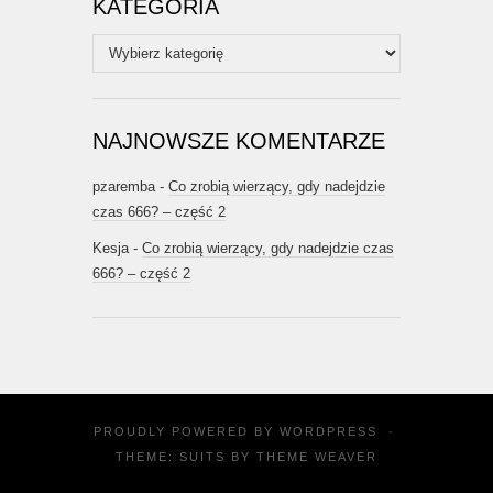
KATEGORIA
Kategoria
NAJNOWSZE KOMENTARZE
pzaremba
-
Co zrobią wierzący, gdy nadejdzie
czas 666? – część 2
Kesja
-
Co zrobią wierzący, gdy nadejdzie czas
666? – część 2
PROUDLY POWERED BY
WORDPRESS
·
THEME: SUITS BY
THEME WEAVER