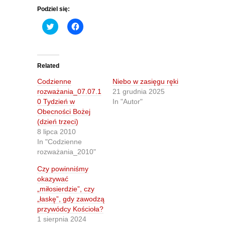
Podziel się:
C
C
l
l
i
i
c
c
k
k
t
t
o
o
Related
s
s
h
h
Codzienne
Niebo w zasięgu ręki
a
a
r
r
rozważania_07.07.1
21 grudnia 2025
e
e
0 Tydzień w
In "Autor"
o
o
n
n
Obecności Bożej
T
F
(dzień trzeci)
w
a
i
c
8 lipca 2010
t
e
In "Codzienne
t
b
e
o
rozważania_2010"
r
o
(
k
O
(
Czy powinniśmy
p
O
okazywać
e
p
n
e
„miłosierdzie”, czy
s
n
„łaskę”, gdy zawodzą
i
s
n
i
przywódcy Kościoła?
n
n
1 sierpnia 2024
e
n