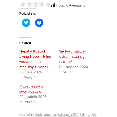
[Total:
0
Average:
0
]
Podziel się:
C
C
l
l
i
i
c
c
k
k
t
t
o
o
Related
s
s
h
h
Nepal – Kościół
Nie tylko patrz w
a
a
r
r
Living Hope – Pilne
lustro – stań się
e
e
wezwanie do
lustrem!
o
o
n
n
modlitwy z Nepalu
12 listopada 2024
T
F
22 maja 2026
In "Autor"
w
a
i
c
In "Autor"
t
e
t
b
Przyspieszył w
e
o
r
o
swoim czasie
(
k
O
(
22 grudnia 2025
p
O
In "Autor"
e
p
n
e
s
n
i
s
Posted in
Codzienne rozważania_2007
,
Hillman Os