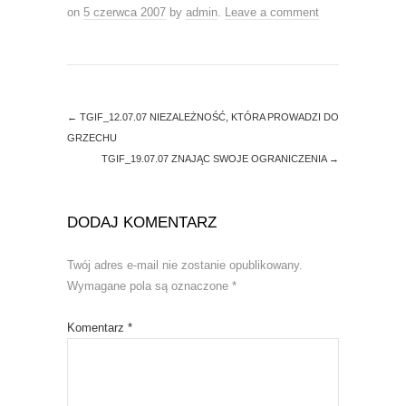
n
i
n
n
on
5 czerwca 2007
by
admin
.
Leave a comment
e
n
w
e
w
w
i
w
n
i
d
n
o
d
w
o
)
w
←
TGIF_12.07.07 NIEZALEŻNOŚĆ, KTÓRA PROWADZI DO
)
GRZECHU
TGIF_19.07.07 ZNAJĄC SWOJE OGRANICZENIA
→
DODAJ KOMENTARZ
Twój adres e-mail nie zostanie opublikowany.
Wymagane pola są oznaczone
*
Komentarz
*