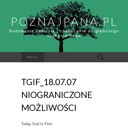
POZNAJPANA.PL
Budowanie kościoła i zachęcanie do głębszego
szukania Boga
Szukaj:
MENU
TGIF_18.07.07
NIOGRANICZONE
MOŻLIWOŚCI
Today God Is First