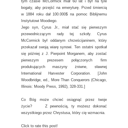
tym czasie McCormick miał 60 lat i był na tyle
bogaty, aby przejść na emeryturę. Przed śmiercią
w 1884 roku dał 100.000$ na pomoc Biblijnemu
Instytutowi Moodiego.
Jego syn, Cyrus Jr., miał stać się pierwszym
przewodniczącym rady tej szkoły. Cyrus
McCormick był oddanym chrześcijaninem, który
przekazał swoją wiarę synowi. Ten ostatni spotkał
się później z J. Pierpoint Morganem, aby zostać
pierwszym prezesem połączonych firm
produkujących maszyny żniwne, sławnej
International Harvester Corporation. [John
Woodbridge, ed., More Than Conquerors (Chicago,
Illinois: Moody Press, 1992), 328-331.]
Co Bóg może chcieć osiągnąć przez twoje
życie? Z pewnością, ty możesz dokonać
wszystkiego przez Chrystusa, który cię wzmacnia.
Click to rate this post!