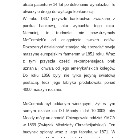
utratę patentu w 14 lat po dokonaniu wynalazku. To
otworzyło drogę do wyścigu konkurencji.
W roku 1837 przyszło bankructwo związane z
paniką bankową, jaka wybuchła tego roku.
Niemniej, te trudności nie powstrzymały
McCormick’a od osiągnięcie swoich celów.
Rozszerzył działalność starając się sprzedać swoją
maszynę europejskim farmerom w 1851 roku. Wraz
z tym przyszła cześć rekompensująca brak
uznania i chwała od jego amerykańskich kolegów.
Do roku 1856 były nie tylko jedyną światową
postacią, lecz jego fabryka produkowała ponad
4000 maszyn rocznie.
McCormick był oddanym wierzącym, żył w tym
samym czasie co D.L.Moody i dał 10.000$, aby
Moody mógł uruchomić Chicagowski oddział YMCA
w 1869 (Związek Młodzieży Chrześcijańskiej). Ten
budynek spłonął wraz z jego fabryką w 1871. W