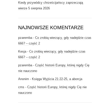
Kiedy przywódcy chrześcijańscy zaprzeczają
wierze
5 sierpnia 2026
NAJNOWSZE KOMENTARZE
pzaremba
-
Co zrobią wierzący, gdy nadejdzie czas
666? – część 2
Kesja
-
Co zrobią wierzący, gdy nadejdzie czas
666? – część 2
pzaremba
-
Część historii Europy, której nigdy Cię
nie nauczono
Anonim
-
Księga Wyjścia 21:22-25, a aborcja
cms
-
Część historii Europy, której nigdy Cię nie
nauczono