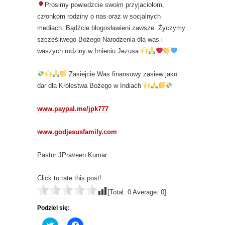
Prosimy powiedzcie swoim przyjaciołom,
członkom rodziny o nas oraz w socjalnych
mediach. Bądźcie błogosławieni zawsze. Życzymy
szczęśliwego Bożego Narodzenia dla was i
waszych rodziny w Imieniu Jezusa
Zasiejcie Was finansowy zasiew jako
dar dla Królestwa Bożego w Indiach
www.paypal.me/jpk777
www.godjesusfamily.com
Pastor JPraveen Kumar
Click to rate this post!
[Total:
0
Average:
0
]
Podziel się:
C
C