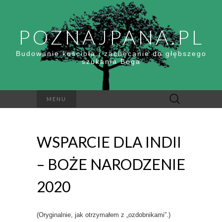
POZNAJPANA.PL
Budowanie kościoła i zachęcanie do głębszego
szukania Boga
Szukaj:
MENU
WSPARCIE DLA INDII
– BOŻE NARODZENIE
2020
(Oryginalnie, jak otrzymałem z „ozdobnikami”.)