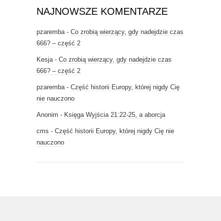
NAJNOWSZE KOMENTARZE
pzaremba
-
Co zrobią wierzący, gdy nadejdzie czas
666? – część 2
Kesja
-
Co zrobią wierzący, gdy nadejdzie czas
666? – część 2
pzaremba
-
Część historii Europy, której nigdy Cię
nie nauczono
Anonim
-
Księga Wyjścia 21:22-25, a aborcja
cms
-
Część historii Europy, której nigdy Cię nie
nauczono