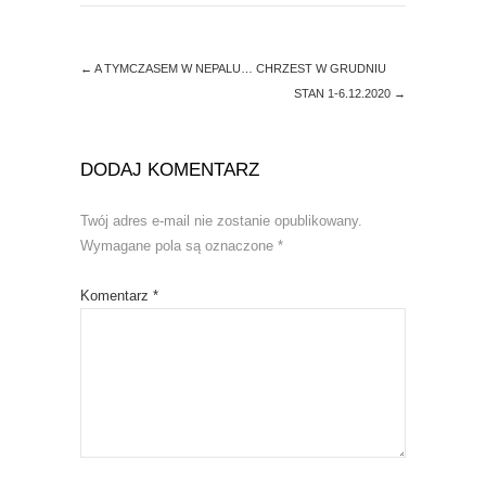
d
n
o
d
w
o
)
w
)
←
A TYMCZASEM W NEPALU… CHRZEST W GRUDNIU
STAN 1-6.12.2020
→
DODAJ KOMENTARZ
Twój adres e-mail nie zostanie opublikowany.
Wymagane pola są oznaczone
*
Komentarz
*