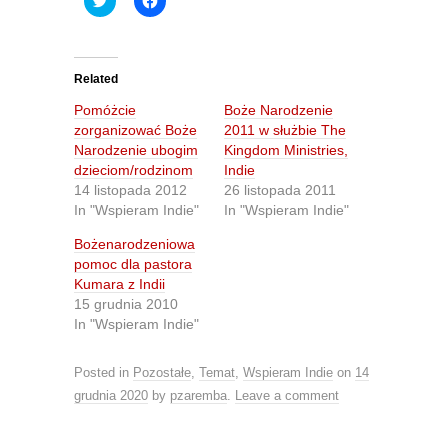
l
l
i
i
c
c
k
k
t
t
o
o
Related
s
s
h
h
Pomóżcie
Boże Narodzenie
a
a
r
r
zorganizować Boże
2011 w służbie The
e
e
Narodzenie ubogim
Kingdom Ministries,
o
o
n
n
dzieciom/rodzinom
Indie
T
F
14 listopada 2012
26 listopada 2011
w
a
i
c
In "Wspieram Indie"
In "Wspieram Indie"
t
e
t
b
Bożenarodzeniowa
e
o
r
o
pomoc dla pastora
(
k
O
(
Kumara z Indii
p
O
15 grudnia 2010
e
p
n
e
In "Wspieram Indie"
s
n
i
s
n
i
Posted in
Pozostałe
,
Temat
,
Wspieram Indie
on
14
n
n
e
n
grudnia 2020
by
pzaremba
.
Leave a comment
w
e
w
w
i
w
n
i