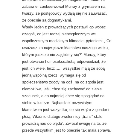
zabawne, zaobserwował Murray z grymasem na
twarzy, że postępowcy wydają się nie zauważać,
że obecnie są dogmatykami.
Wtedy jeden z prowadzących postawił go wobec
czegoś, co jest raczej niebezpiecznym we
współczesnym medialnym klimacie, pytaniem: „ Co
uważasz za największe kłamstwo naszego wieku,
którym jeszcze nie zajęliśmy się?” Murray, który
jest otwarcie homoseksualistą, odpowiedział, że
jest ich wiele, lecz: „… wszystkie mają ze sobą
jedną wspólną rzecz: wymaga się od
społeczeństwo zgody na coś, na co zgoda jest
niemożliwa, jeśli chce się zachować do siebie
szacunek, a co najmniej chce się spoglądać na
siebie w lustrze. Najbardziej oczywistym
kłamstwem jest wszystko, co się wiąże z gender i
płcią. Właśnie dlatego zwolennicy „trans” stale
prowadzą nas do błędu”. Zwrócił uwagę na to, że
przede wszystkim jest to obecnie tak mała sprawa,