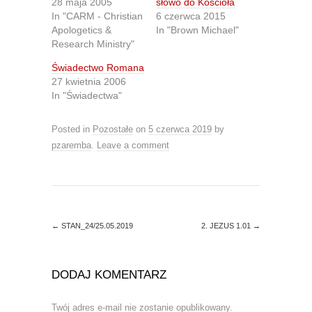
28 maja 2005
słowo do Kościoła
o
o
n
n
In "CARM - Christian
6 czerwca 2015
T
F
Apologetics &
In "Brown Michael"
w
a
i
c
Research Ministry"
t
e
t
b
Świadectwo Romana
e
o
r
o
27 kwietnia 2006
(
k
O
(
In "Świadectwa"
p
O
e
p
n
e
Posted in
Pozostałe
on
5 czerwca 2019
by
s
n
i
s
pzaremba
.
Leave a comment
n
i
n
n
e
n
w
e
w
w
i
w
n
i
d
n
o
d
←
STAN_24/25.05.2019
2. JEZUS 1.01
→
w
o
)
w
)
DODAJ KOMENTARZ
Twój adres e-mail nie zostanie opublikowany.