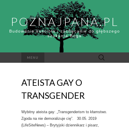
POZNAJPANA.PL
Budowanie kościoła i zachęcanie do głębszego
szukania Boga
Szukaj:
MENU
ATEISTA GAY O
TRANSGENDER
Wybitny ateista gay: „Transgenderism to kłamstwo.
Zgoda na nie demoralizuje cię”. 30.05. 2019
(LifeSiteNews) – Brytyjski dziennikarz i pisarz,