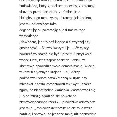
budowlańca, który został aresztowany, zbesztany i
skazany przez sąd za to, że śmiał się z
biologicznego mężczyzny ubranego jak kobieta,
jest tak odrażająca: taka
degenerująca/upokarzająca jest natura tego
wszystkiego.
„Nawiasem, jest to coś innego niż zwyczaj czy
grzeczność. – Murray kontynuuje. – Wszyscy
powinniśmy starać się być uprzejmi i przyzwoici
wobec ludzi, lecz zaproszenie do udziału w
kłamstwie spowoduje twoją demoralizację. Wiecie,
w komunistycznych krajach… ci, którzy
podróżowali sporo poza Żelazną Kurtynę czy
mieszkali często komentowali fakt wymuszania
zgody na niepotrzebne kłamstwa. Zastanawiali się:
„Po co muszę zgadzać się na kolejną
nieprawdopodobną rzecz? A prawdziwa odpowiedź
jest taka: „Ponieważ demoralizuje cię to jeszcze
bardziej i sprawia, że jeszcze mniej niż poprzednio