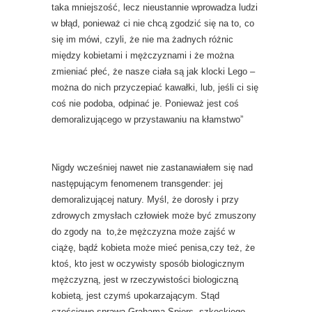
taka mniejszość, lecz nieustannie wprowadza ludzi
w błąd, ponieważ ci nie chcą zgodzić się na to, co
się im mówi, czyli, że nie ma żadnych różnic
między kobietami i mężczyznami i że można
zmieniać płeć, że nasze ciała są jak klocki Lego –
można do nich przyczepiać kawałki, lub, jeśli ci się
coś nie podoba, odpinać je. Ponieważ jest coś
demoralizującego w przystawaniu na kłamstwo”
Nigdy wcześniej nawet nie zastanawiałem się nad
następującym fenomenem transgender: jej
demoralizującej natury. Myśl, że dorosły i przy
zdrowych zmysłach człowiek może być zmuszony
do zgody na to,że mężczyzna może zajść w
ciążę, bądź kobieta może mieć penisa,czy też, że
ktoś, kto jest w oczywisty sposób biologicznym
mężczyzną, jest w rzeczywistości biologiczną
kobietą, jest czymś upokarzającym. Stąd
częściowo sprawa Grahama Spiers, szkockiego