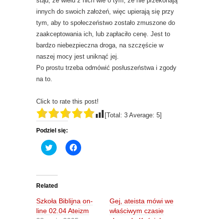
stąd, że wielu z nich wie o tym, że nie przekonają
innych do swoich założeń, więc upierają się przy
tym, aby to społeczeństwo zostało zmuszone do
zaakceptowania ich, lub zapłaciło cenę. Jest to
bardzo niebezpieczna droga, na szczęście w
naszej mocy jest uniknąć jej.
Po prostu trzeba odmówić posłuszeństwa i zgody
na to.
Click to rate this post!
[Total:
3
Average:
5
]
Podziel się:
C
C
l
l
i
i
c
c
k
k
t
t
o
o
Related
s
s
h
h
Szkoła Biblijna on-
Gej, ateista mówi we
a
a
r
r
line 02.04 Ateizm
właściwym czasie
e
e