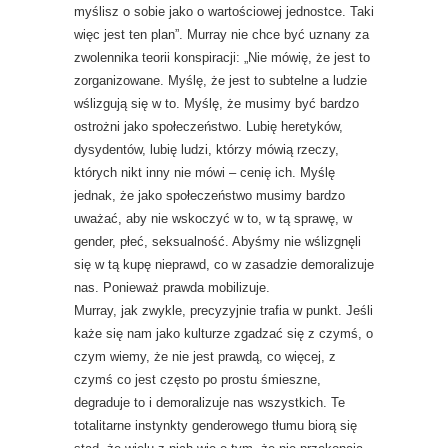
myślisz o sobie jako o wartościowej jednostce. Taki
więc jest ten plan”. Murray nie chce być uznany za
zwolennika teorii konspiracji: „Nie mówię, że jest to
zorganizowane. Myślę, że jest to subtelne a ludzie
wślizgują się w to. Myślę, że musimy być bardzo
ostrożni jako społeczeństwo. Lubię heretyków,
dysydentów, lubię ludzi, którzy mówią rzeczy,
których nikt inny nie mówi – cenię ich. Myślę
jednak, że jako społeczeństwo musimy bardzo
uważać, aby nie wskoczyć w to, w tą sprawę, w
gender, płeć, seksualność. Abyśmy nie wślizgnęli
się w tą kupę nieprawd, co w zasadzie demoralizuje
nas. Ponieważ prawda mobilizuje.
Murray, jak zwykle, precyzyjnie trafia w punkt. Jeśli
każe się nam jako kulturze zgadzać się z czymś, o
czym wiemy, że nie jest prawdą, co więcej, z
czymś co jest często po prostu śmieszne,
degraduje to i demoralizuje nas wszystkich. Te
totalitarne instynkty genderowego tłumu biorą się