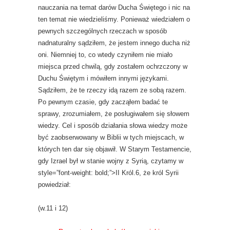
nauczania na temat darów Ducha Świętego i nic na
ten temat nie wiedzieliśmy. Ponieważ wiedziałem o
pewnych szczególnych rzeczach w sposób
nadnaturalny sądziłem, że jestem innego ducha niż
oni. Niemniej to, co wtedy czyniłem nie miało
miejsca przed chwilą, gdy zostałem ochrzczony w
Duchu Świętym i mówiłem innymi językami.
Sądziłem, że te rzeczy idą razem ze sobą razem.
Po pewnym czasie, gdy zacząłem badać te
sprawy, zrozumiałem, że posługiwałem się słowem
wiedzy. Cel i sposób działania słowa wiedzy może
być zaobserwowany w Biblii w tych miejscach, w
których ten dar się objawił. W Starym Testamencie,
gdy Izrael był w stanie wojny z Syrią, czytamy w
style=”font-weight: bold;”>II Król.6, że król Syrii
powiedział:
(w.11 i 12)