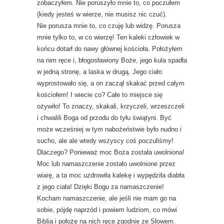
zobaczyłem. Nie poruszyło mnie to, co poczułem
(kiedy jesteś w wierze, nie musisz nic czuć).
Nie porusza mnie to, co czuję lub widzę. Porusza
mnie tylko to, w co wierzę! Ten kaleki człowiek w
końcu dotarł do nawy głównej kościoła. Położyłem
na nim ręce i, błogosławiony Boże, jego kula spadła
w jedną stronę, a laska w drugą. Jego ciało
wyprostowało się, a on zaczął skakać przed całym
kościołem! I wiecie co? Całe to miejsce się
ożywiło! To znaczy, skakali, krzyczeli, wrzeszczeli
i chwalili Boga od przodu do tyłu świątyni. Być
może wcześniej w tym nabożeństwie było nudno i
sucho, ale ale wtedy wszyscy coś poczuliśmy!
Dlaczego? Ponieważ moc Boża została uwolniona!
Moc lub namaszczenie zostało uwolnione przez
wiarę, a ta moc uzdrowiła kalekę i wypędziła diabła
z jego ciała! Dzięki Bogu za namaszczenie!
Kocham namaszczenie, ale jeśli nie mam go na
sobie, pójdę naprzód i powiem ludziom, co mówi
Biblia i położę na nich ręce zgodnie ze Słowem.