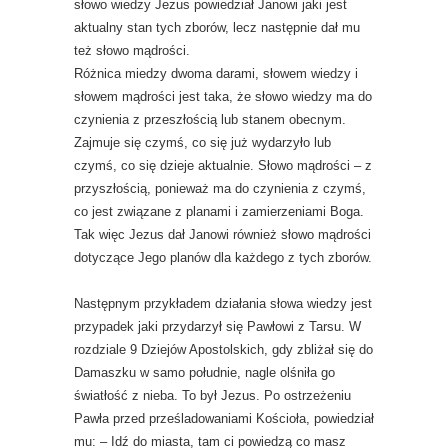
słowo wiedzy Jezus powiedział Janowi jaki jest
aktualny stan tych zborów, lecz następnie dał mu
też słowo mądrości.
Różnica miedzy dwoma darami, słowem wiedzy i
słowem mądrości jest taka, że słowo wiedzy ma do
czynienia z przeszłością lub stanem obecnym.
Zajmuje się czymś, co się już wydarzyło lub
czymś, co się dzieje aktualnie. Słowo mądrości – z
przyszłością, ponieważ ma do czynienia z czymś,
co jest związane z planami i zamierzeniami Boga.
Tak więc Jezus dał Janowi również słowo mądrości
dotyczące Jego planów dla każdego z tych zborów.
Następnym przykładem działania słowa wiedzy jest
przypadek jaki przydarzył się Pawłowi z Tarsu. W
rozdziale 9 Dziejów Apostolskich, gdy zbliżał się do
Damaszku w samo południe, nagle olśniła go
światłość z nieba. To był Jezus. Po ostrzeżeniu
Pawła przed prześladowaniami Kościoła, powiedział
mu: – Idź do miasta, tam ci powiedzą co masz