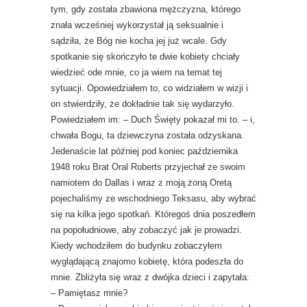
tym, gdy została zbawiona mężczyzna, którego
znała wcześniej wykorzystał ją seksualnie i
sądziła, że Bóg nie kocha jej już wcale. Gdy
spotkanie się skończyło te dwie kobiety chciały
wiedzieć ode mnie, co ja wiem na temat tej
sytuacji. Opowiedziałem to, co widziałem w wizji i
on stwierdziły, że dokładnie tak się wydarzyło.
Powiedziałem im: – Duch Święty pokazał mi to. – i,
chwała Bogu, ta dziewczyna została odzyskana.
Jedenaście lat później pod koniec października
1948 roku Brat Oral Roberts przyjechał ze swoim
namiotem do Dallas i wraz z moją żoną Oretą
pojechaliśmy ze wschodniego Teksasu, aby wybrać
się na kilka jego spotkań. Któregoś dnia poszedłem
na popołudniowe, aby zobaczyć jak je prowadzi.
Kiedy wchodziłem do budynku zobaczyłem
wyglądającą znajomo kobietę, która podeszła do
mnie. Zbliżyła się wraz z dwójka dzieci i zapytała:
– Pamiętasz mnie?