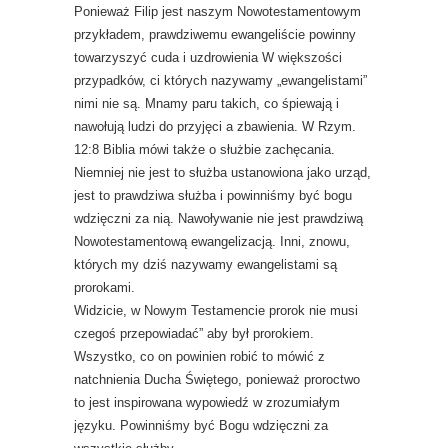
Ponieważ Filip jest naszym Nowotestamentowym
przykładem, prawdziwemu ewangeliście powinny
towarzyszyć cuda i uzdrowienia W większości
przypadków, ci których nazywamy „ewangelistami”
nimi nie są. Mnamy paru takich, co śpiewają i
nawołują ludzi do przyjęci a zbawienia. W Rzym.
12:8 Biblia mówi także o służbie zachęcania.
Niemniej nie jest to służba ustanowiona jako urząd,
jest to prawdziwa służba i powinniśmy być bogu
wdzięczni za nią. Nawoływanie nie jest prawdziwą
Nowotestamentową ewangelizacją. Inni, znowu,
których my dziś nazywamy ewangelistami są
prorokami.
Widzicie, w Nowym Testamencie prorok nie musi
czegoś przepowiadać” aby był prorokiem.
Wszystko, co on powinien robić to mówić z
natchnienia Ducha Świętego, ponieważ proroctwo
to jest inspirowana wypowiedź w zrozumiałym
języku. Powinniśmy być Bogu wdzięczni za