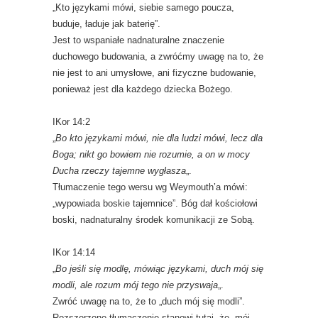
„Kto językami mówi, siebie samego poucza,
buduje, ładuje jak baterię”.
Jest to wspaniałe nadnaturalne znaczenie
duchowego budowania, a zwróćmy uwagę na to, że
nie jest to ani umysłowe, ani fizyczne budowanie,
ponieważ jest dla każdego dziecka Bożego.
IKor 14:2
„
Bo kto językami mówi, nie dla ludzi mówi, lecz dla
Boga; nikt go bowiem nie rozumie, a on w mocy
Ducha rzeczy tajemne wygłasza
„.
Tłumaczenie tego wersu wg Weymouth’a mówi:
„wypowiada boskie tajemnice”. Bóg dał kościołowi
boski, nadnaturalny środek komunikacji ze Sobą.
IKor 14:14
„
Bo jeśli się modlę, mówiąc językami, duch mój się
modli, ale rozum mój tego nie przyswaja
„.
Zwróć uwagę na to, że to „duch mój się modli”.
Rozszerzone tłumaczenie stanowi tutaj, że „mój