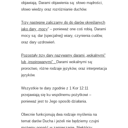
objawiają. Darami objawienia są: słowo mądrości,
słowo wiedzy oraz rozróżnianie duchów.
Trzy następne zaliczamy do do darów określanych
jako dary „mocy
” – ponieważ one coś robią. Darami
mocy są: dar (specjalnej) wiary, czynienia cudów,
oraz dary uzdrowień.
Pozostały trzy dary nazywamy darami „wokalnymi”
lub „inspirowanymi” .
Darami wokalnymi są:
proroctwo, różne rodzaje języków, oraz interpretacja
języków.
Wszystkie te dary zgodnie z 1 Kor 12:11
przejawiają się ku wspólnemu pożytkowi –
ponieważ jest to Jego sposób działania.
Obecnie funkcjonują dwa rodzaje myślenia na
temat darów Ducha i jeżeli nie będziemy czujni
możemy popaść w zamieszanie. Niektórzy