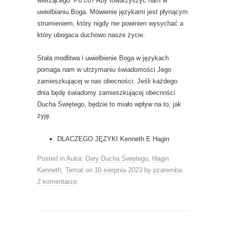
wierzącego. Po co? Aby towarzyszyć nam w
uwielbianiu Boga. Mówienie językami jest płynącym
strumieniem, który nigdy nie powinien wysychać a
który ubogaca duchowo nasze życie.
Stała modlitwa i uwielbienie Boga w językach
pomaga nam w utrzymaniu świadomości Jego
zamieszkującej w nas obecności. Jeśli każdego
dnia będę świadomy zamieszkującej obecności
Ducha Świętego, będzie to miało wpływ na to, jak
żyję.
DLACZEGO JĘZYKI Kenneth E Hagin
Posted in
Autor
,
Dary Ducha Świętego
,
Hagin
Kenneth
,
Temat
on
10 sierpnia 2023
by
pzaremba
.
2 komentarze