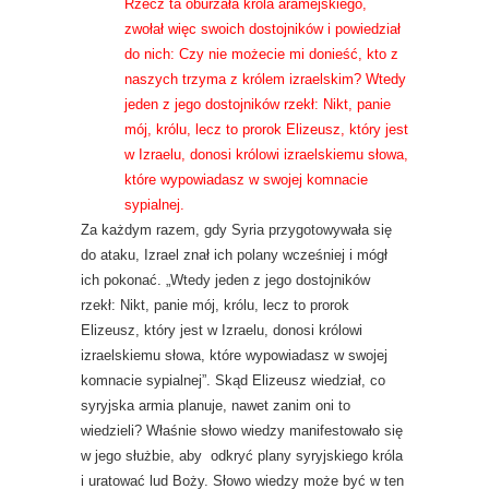
Rzecz ta oburzała króla aramejskiego,
zwołał więc swoich dostojników i powiedział
do nich: Czy nie możecie mi donieść, kto z
naszych trzyma z królem izraelskim? Wtedy
jeden z jego dostojników rzekł: Nikt, panie
mój, królu, lecz to prorok Elizeusz, który jest
w Izraelu, donosi królowi izraelskiemu słowa,
które wypowiadasz w swojej komnacie
sypialnej.
Za każdym razem, gdy Syria przygotowywała się
do ataku, Izrael znał ich polany wcześniej i mógł
ich pokonać. „Wtedy jeden z jego dostojników
rzekł: Nikt, panie mój, królu, lecz to prorok
Elizeusz, który jest w Izraelu, donosi królowi
izraelskiemu słowa, które wypowiadasz w swojej
komnacie sypialnej”. Skąd Elizeusz wiedział, co
syryjska armia planuje, nawet zanim oni to
wiedzieli? Właśnie słowo wiedzy manifestowało się
w jego służbie, aby odkryć plany syryjskiego króla
i uratować lud Boży. Słowo wiedzy może być w ten