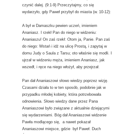
czynić dalej. (9:1-9) Przeczytajmy, co się
wydarzyło, gdy Paweł przybył do miasta (w. 10-12):
A był w Damaszku pewien uczeń, imieniem
Ananiasz. I rzekł Pan do niego w widzeniu:
Ananiaszu! On zaś rzekł: Otom ja, Panie. Pan zaś
do niego: Wstań i idź na ulicę Prostą, i zapytaj w
domu Judy o Saula z Tarsu; oto właśnie się modli. I
ujrzał w widzeniu męża, imieniem Ananiasz, jak
wszedł, i ręce na niego włożył, aby przejrzał.
Pan dał Ananiaszowi słowo wiedzy poprzez wizję.
Czasami działa to w ten sposób, podobnie jak w
przypadku młodej kobiety, która potrzebowała
odnowienia. Słowo wiedzy dane przez Pana
Ananiaszowi było związane z aktualnie dziejącymi
się wydarzeniami. Bóg dał Ananiaszowi widzenie
Pawła modlącego się, a nawet pokazał
Ananiaszowi miejsce, gdzie był Paweł. Duch