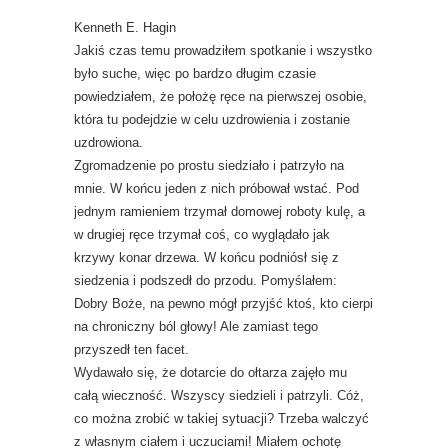
Kenneth E. Hagin
Jakiś czas temu prowadziłem spotkanie i wszystko
było suche, więc po bardzo długim czasie
powiedziałem, że położę ręce na pierwszej osobie,
która tu podejdzie w celu uzdrowienia i zostanie
uzdrowiona.
Zgromadzenie po prostu siedziało i patrzyło na
mnie. W końcu jeden z nich próbował wstać. Pod
jednym ramieniem trzymał domowej roboty kulę, a
w drugiej ręce trzymał coś, co wyglądało jak
krzywy konar drzewa. W końcu podniósł się z
siedzenia i podszedł do przodu. Pomyślałem:
Dobry Boże, na pewno mógł przyjść ktoś, kto cierpi
na chroniczny ból głowy! Ale zamiast tego
przyszedł ten facet.
Wydawało się, że dotarcie do ołtarza zajęło mu
całą wieczność. Wszyscy siedzieli i patrzyli. Cóż,
co można zrobić w takiej sytuacji? Trzeba walczyć
z własnym ciałem i uczuciami! Miałem ochotę