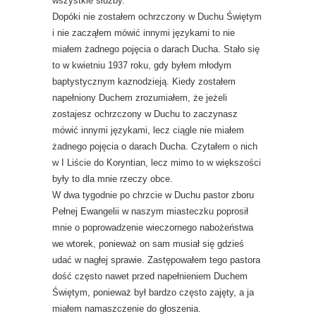
wszystkie służby.
Dopóki nie zostałem ochrzczony w Duchu Świętym
i nie zacząłem mówić innymi językami to nie
miałem żadnego pojęcia o darach Ducha. Stało się
to w kwietniu 1937 roku, gdy byłem młodym
baptystycznym kaznodzieją. Kiedy zostałem
napełniony Duchem zrozumiałem, że jeżeli
zostajesz ochrzczony w Duchu to zaczynasz
mówić innymi językami, lecz ciągle nie miałem
żadnego pojęcia o darach Ducha. Czytałem o nich
w I Liście do Koryntian, lecz mimo to w większości
były to dla mnie rzeczy obce.
W dwa tygodnie po chrzcie w Duchu pastor zboru
Pełnej Ewangelii w naszym miasteczku poprosił
mnie o poprowadzenie wieczornego nabożeństwa
we wtorek, ponieważ on sam musiał się gdzieś
udać w nagłej sprawie. Zastępowałem tego pastora
dość często nawet przed napełnieniem Duchem
Świętym, ponieważ był bardzo często zajęty, a ja
miałem namaszczenie do głoszenia.