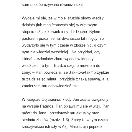
sam sposób używane również i dziś.
Wydaje mi się, że w mojej służbie słowo wiedzy
działało (lub manifestowało się) w większym
stopniu niż jakikolwiek inny dar Ducha. Byłem
pastorem przez niemal dwanaście lat i nigdy nie
wydarzyło się w tym czasie w zborze nic, o czym
bym nie wiedział wcześniej. Na przykład, gdy
któryś z członków zboru wpadał w kłopoty,
wiedziałem o tym. Bardzo często mówiłem do
żony: – Pan powiedział, że „taki-to-a-taki” przyjdzie
tu za dziesięć minut i przyjdzie z taką sprawą, a ja
zamierzam mu odpowiedzieć tak.
W Księdze Objawienia, kiedy Jan został uwięziony
na wyspie Patmos, Pan objawił mu się w wizji. Pan
mówił do Jana i przedstawił mu aktualny stan
siedmiu zborów (rozdz. 1-3). Zbory te w tym czasie
rzeczywiście istniały w Azji Mniejszej i poprzez