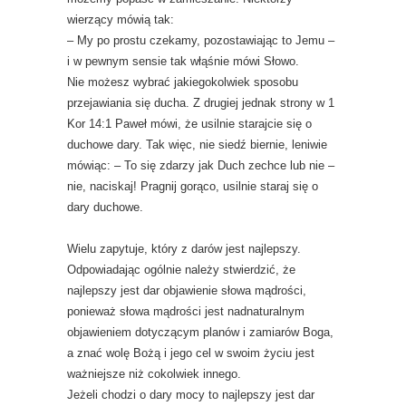
wierzący mówią tak:
– My po prostu czekamy, pozostawiając to Jemu –
i w pewnym sensie tak włąśnie mówi Słowo.
Nie możesz wybrać jakiegokolwiek sposobu
przejawiania się ducha. Z drugiej jednak strony w 1
Kor 14:1 Paweł mówi, że usilnie starajcie się o
duchowe dary. Tak więc, nie siedź biernie, leniwie
mówiąc: – To się zdarzy jak Duch zechce lub nie –
nie, naciskaj! Pragnij gorąco, usilnie staraj się o
dary duchowe.
Wielu zapytuje, który z darów jest najlepszy.
Odpowiadając ogólnie należy stwierdzić, że
najlepszy jest dar objawienie słowa mądrości,
ponieważ słowa mądrości jest nadnaturalnym
objawieniem dotyczącym planów i zamiarów Boga,
a znać wolę Bożą i jego cel w swoim życiu jest
ważniejsze niż cokolwiek innego.
Jeżeli chodzi o dary mocy to najlepszy jest dar