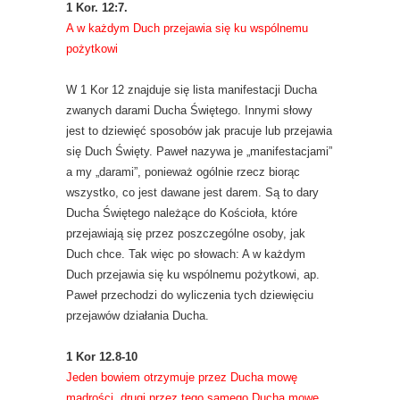
1 Kor. 12:7.
A w każdym Duch przejawia się ku wspólnemu
pożytkowi
W 1 Kor 12 znajduje się lista manifestacji Ducha
zwanych darami Ducha Świętego. Innymi słowy
jest to dziewięć sposobów jak pracuje lub przejawia
się Duch Święty. Paweł nazywa je „manifestacjami”
a my „darami”, ponieważ ogólnie rzecz biorąc
wszystko, co jest dawane jest darem. Są to dary
Ducha Świętego należące do Kościoła, które
przejawiają się przez poszczególne osoby, jak
Duch chce. Tak więc po słowach: A w każdym
Duch przejawia się ku wspólnemu pożytkowi, ap.
Paweł przechodzi do wyliczenia tych dziewięciu
przejawów działania Ducha.
1 Kor 12.8-10
Jeden bowiem otrzymuje przez Ducha mowę
mądrości, drugi przez tego samego Ducha mowę