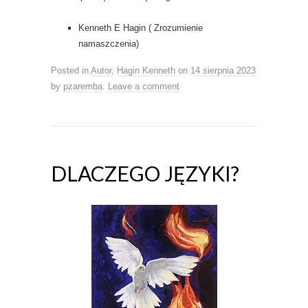
Kenneth E Hagin ( Zrozumienie
namaszczenia)
Posted in
Autor
,
Hagin Kenneth
on
14 sierpnia 2023
by
pzaremba
.
Leave a comment
DLACZEGO JĘZYKI?