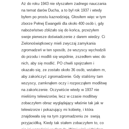
Aż do roku 1943 nie słyszałem żadnego nauczania
na temat darów Ducha, a to był rok 1937 i wtedy
byłem po prostu kaznodzieją. Głosiłem więc w tym
zborze Pełnej Ewangelii dla około 400 osób i, gdy
nabożeństwo zbliżało się do końca, przeżyłem
swoje pierwsze doświadczenie z darem wiedzy. Ci
Zielonoświątkowcy mieli zwyczaj zamykania
zgromadzeń w ten sposób, że wszyscy wychodzili
do przodu i modlili się wspólnie, zszedłem wiec do
nich, aby się modlić. PO chwili spojrzałem i
okazało się, ze zostało około 36 osób, wstałem m,
aby zakończyć zgromadzenie. Gdy staliśmy tam
wszyscy, zamknąłem oczy i rozpocząłem modlitwę
na zakończenie. Oczywiście wtedy w 1937 nie
mieliśmy telewizorów, lecz w czasie modlitwy
zobaczyłem obraz wyglądający właśnie tak jak w
telewizorze i pokazujący mi kobietę, i która
znajdowała się na tym zgromadzeniu ze swoją
przyjaciółką. Kiedy tak stałem zobaczyłem to, co