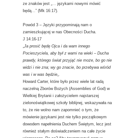
ze znaków jest „… językami nowymi mówić
będą…” (Mk 16:17).
Powód 3 – Języki przypominają nam o
zamieszkującej w nas Obecności Ducha.
J 14:16-17
„
Ja prosić będę Ojca i da wam innego
Pocieszyciela, aby był z wami na wieki – Ducha
prawdy, którego świat przyjąć nie może, bo go nie
widzi i nie zna; wy go znacie, bo przebywa wśród
was i w was będzie
„.
Howard Carter, które było przez wiele lat radą
naczelną Zborów Bożych (Assemblies of God) w
Wielkiej Brytanii i założycielem najstarszej
zielonoświątkowej szkoły biblijnej, wskazywała na
to, że nie wolno nam zapomnieć o tym, że
mówienie językami jest nie tylko początkowym
dowodem napełnienia Duchem Świętym, lecz jest
również stałym doświadczeniem na całe życie