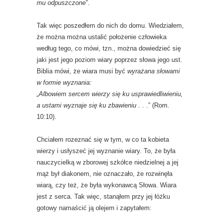
mu odpuszczone
”.
Tak więc poszedłem do nich do domu. Wiedziałem,
że można można ustalić położenie człowieka
według tego, co mówi, tzn., można dowiedzieć się
jaki jest jego poziom wiary poprzez słowa jego ust.
Biblia mówi, że wiara musi być
wyrażana słowami
w formie wyznania:
„Albowiem sercem wierzy się ku usprawiedliwieniu,
a ustami wyznaje się ku zbawieniu .
. .” (Rom.
10:10).
Chciałem rozeznać się w tym, w co ta kobieta
wierzy i usłyszeć jej wyznanie wiary. To, że była
nauczycielką w zborowej szkółce niedzielnej a jej
mąż był diakonem, nie oznaczało, że rozwinęła
wiarą, czy też, że była wykonawcą Słowa. Wiara
jest z serca. Tak więc, stanąłem przy jej łóżku
gotowy namaścić ją olejem i zapytałem: