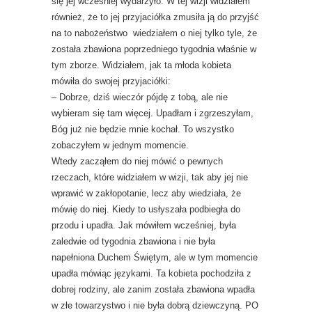
się jej wcześniej wydarzyło. W tej wizji widziałem
również, że to jej przyjaciółka zmusiła ją do przyjść
na to nabożeństwo wiedziałem o niej tylko tyle, że
została zbawiona poprzedniego tygodnia właśnie w
tym zborze. Widziałem, jak ta młoda kobieta
mówiła do swojej przyjaciółki:
– Dobrze, dziś wieczór pójdę z tobą, ale nie
wybieram się tam więcej. Upadłam i zgrzeszyłam,
Bóg już nie będzie mnie kochał. To wszystko
zobaczyłem w jednym momencie.
Wtedy zacząłem do niej mówić o pewnych
rzeczach, które widziałem w wizji, tak aby jej nie
wprawić w zakłopotanie, lecz aby wiedziała, że
mówię do niej. Kiedy to usłyszała podbiegła do
przodu i upadła. Jak mówiłem wcześniej, była
zaledwie od tygodnia zbawiona i nie była
napełniona Duchem Świętym, ale w tym momencie
upadła mówiąc językami. Ta kobieta pochodziła z
dobrej rodziny, ale zanim została zbawiona wpadła
w złe towarzystwo i nie była dobrą dziewczyną. PO