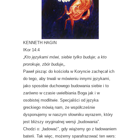
KENNETH HAGIN
IKor 14:4
„
Kto językami mówi, siebie tylko buduje; a kto
prorokuje, zbór buduje
„.
Paweł pisząc do kościoła w Koryncie zachęcał ich
do tego, aby trwali w mówieniu innymi językami,
jako sposobie duchowego budowania siebie i to
zarówno w czasie uwielbiania Boga jak i w
osobistej modlitwie. Specjaliści od języka
greckiego mówią nam, że współcześnie
dysponujemy w naszym słowniku wyrazem, który
jest bliższy oryginalnej wersji „budowania”.
Chodzi o: „ładować”, gdy wiążemy go z ładowaniem
baterii. Tak więc, możemy sparafrazować ten wers: