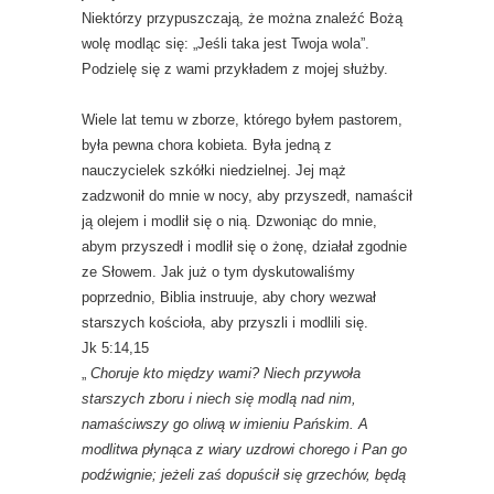
Niektórzy przypuszczają, że można znaleźć Bożą
wolę modląc się: „Jeśli taka jest Twoja wola”.
Podzielę się z wami przykładem z mojej służby.
Wiele lat temu w zborze, którego byłem pastorem,
była pewna chora kobieta. Była jedną z
nauczycielek szkółki niedzielnej. Jej mąż
zadzwonił do mnie w nocy, aby przyszedł, namaścił
ją olejem i modlił się o nią. Dzwoniąc do mnie,
abym przyszedł i modlił się o żonę, działał zgodnie
ze Słowem. Jak już o tym dyskutowaliśmy
poprzednio, Biblia instruuje, aby chory wezwał
starszych kościoła, aby przyszli i modlili się.
Jk 5:14,15
„
Choruje kto między wami? Niech przywoła
starszych zboru i niech się modlą nad nim,
namaściwszy go oliwą w imieniu Pańskim. A
modlitwa płynąca z wiary uzdrowi chorego i Pan go
podźwignie; jeżeli zaś dopuścił się grzechów, będą