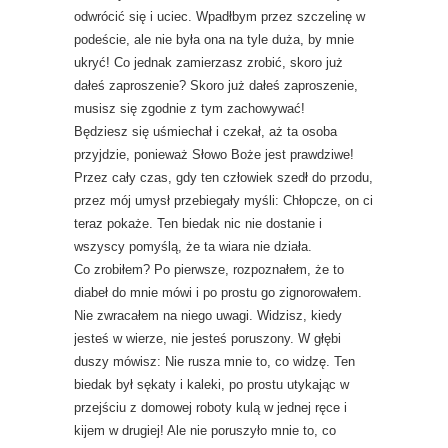
odwrócić się i uciec. Wpadłbym przez szczelinę w
podeście, ale nie była ona na tyle duża, by mnie
ukryć! Co jednak zamierzasz zrobić, skoro już
dałeś zaproszenie? Skoro już dałeś zaproszenie,
musisz się zgodnie z tym zachowywać!
Będziesz się uśmiechał i czekał, aż ta osoba
przyjdzie, ponieważ Słowo Boże jest prawdziwe!
Przez cały czas, gdy ten człowiek szedł do przodu,
przez mój umysł przebiegały myśli: Chłopcze, on ci
teraz pokaże. Ten biedak nic nie dostanie i
wszyscy pomyślą, że ta wiara nie działa.
Co zrobiłem? Po pierwsze, rozpoznałem, że to
diabeł do mnie mówi i po prostu go zignorowałem.
Nie zwracałem na niego uwagi. Widzisz, kiedy
jesteś w wierze, nie jesteś poruszony. W głębi
duszy mówisz: Nie rusza mnie to, co widzę. Ten
biedak był sękaty i kaleki, po prostu utykając w
przejściu z domowej roboty kulą w jednej ręce i
kijem w drugiej! Ale nie poruszyło mnie to, co