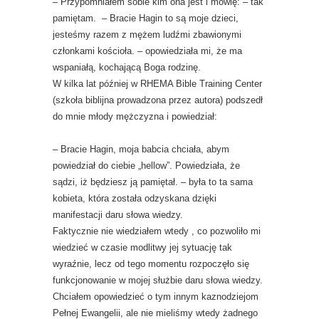
– Przypomniałem sobie kim ona jest i mówię: – tak
pamiętam. – Bracie Hagin to są moje dzieci,
jesteśmy razem z mężem ludźmi zbawionymi
członkami kościoła. – opowiedziała mi, że ma
wspaniałą, kochającą Boga rodzinę.
W kilka lat później w RHEMA Bible Training Center
(szkoła biblijna prowadzona przez autora) podszedł
do mnie młody mężczyzna i powiedział:
– Bracie Hagin, moja babcia chciała, abym
powiedział do ciebie „hellow”. Powiedziała, że
sądzi, iż będziesz ją pamiętał. – była to ta sama
kobieta, która została odzyskana dzięki
manifestacji daru słowa wiedzy.
Faktycznie nie wiedziałem wtedy , co pozwoliło mi
wiedzieć w czasie modlitwy jej sytuację tak
wyraźnie, lecz od tego momentu rozpoczęło się
funkcjonowanie w mojej służbie daru słowa wiedzy.
Chciałem opowiedzieć o tym innym kaznodziejom
Pełnej Ewangelii, ale nie mieliśmy wtedy żadnego