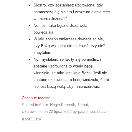
Siostro, czy zostaniesz uzdrowiona, gdy
namaszczę cię olejem i włożę na ciebie ręce
w Imieniu Jezusa?”
No, jeśli taka będzie Boża wola –
powiedziała.
W jaki sposób zmierzasz dowiedzieć się,
czy Bożą wolą jest cię uzdrowić, czy nie? –
zapytałem.
No, myślałam, że jak ty się pomodlisz i
zostanę uzdrowiona to wtedy będę
wiedziała, że taka jest wola Boża. Jeśli nie
zostanę uzdrowiona to będę wiedziała, że to
nie jest Bożą wolą, aby mnie uzdrowić.
Continue reading
→
Posted in
Autor
,
Hagin Kenneth
,
Temat
,
Uzdrowienie
on
22 lipca 2023
by
pzaremba
.
Leave
a comment