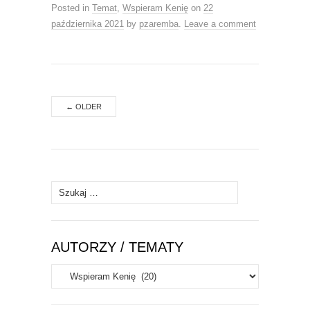
Posted in
Temat
,
Wspieram Kenię
on
22
października 2021
by
pzaremba
.
Leave a comment
←
OLDER
Szukaj:
AUTORZY / TEMATY
Autorzy
/
Tematy