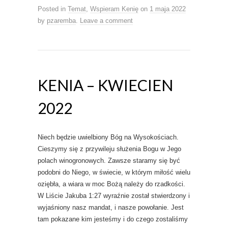
Posted in
Temat
,
Wspieram Kenię
on
1 maja 2022
by
pzaremba
.
Leave a comment
KENIA – KWIECIEN
2022
Niech będzie uwielbiony Bóg na Wysokościach.
Cieszymy się z przywileju służenia Bogu w Jego
polach winogronowych. Zawsze staramy się być
podobni do Niego, w świecie, w którym miłość wielu
oziębła, a wiara w moc Bożą należy do rzadkości.
W Liście Jakuba 1:27 wyraźnie został stwierdzony i
wyjaśniony nasz mandat, i nasze powołanie. Jest
tam pokazane kim jesteśmy i do czego zostaliśmy