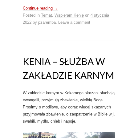
Continue reading
→
Posted in
Temat
,
Wspieram Kenię
on
4 stycznia
2022
by
pzaremba
.
Leave a comment
KENIA – SŁUŻBA W
ZAKŁADZIE KARNYM
W zakładzie karnym w Kakamega skazani słuchają
ewangelii, przyjmują zbawienie, wielbią Boga.
Prosimy o modlitwę, aby coraz więcej skazanych
przyjmowała zbawienie, o zaopatrzenie w Biblie w j.
swahili, mydło, chleb i napoje.