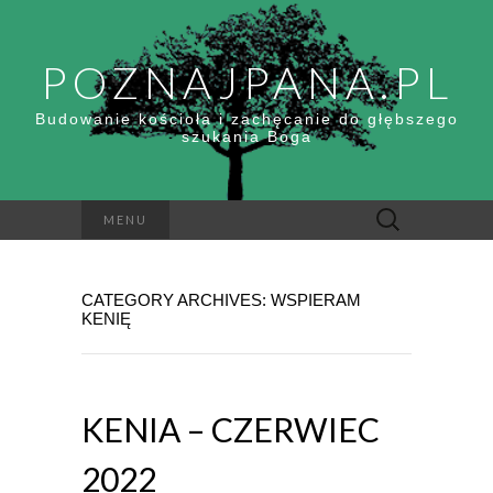
POZNAJPANA.PL
Budowanie kościoła i zachęcanie do głębszego
szukania Boga
Szukaj:
MENU
CATEGORY ARCHIVES: WSPIERAM
KENIĘ
KENIA – CZERWIEC
2022