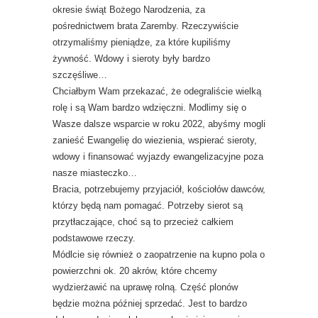
okresie świąt Bożego Narodzenia, za
pośrednictwem brata Zaremby. Rzeczywiście
otrzymaliśmy pieniądze, za które kupiliśmy
żywność. Wdowy i sieroty były bardzo
szczęśliwe…
Chciałbym Wam przekazać, że odegraliście wielką
rolę i są Wam bardzo wdzięczni. Modlimy się o
Wasze dalsze wsparcie w roku 2022, abyśmy mogli
zanieść Ewangelię do wiezienia, wspierać sieroty,
wdowy i finansować wyjazdy ewangelizacyjne poza
nasze miasteczko…
Bracia, potrzebujemy przyjaciół, kościołów dawców,
którzy będą nam pomagać. Potrzeby sierot są
przytłaczające, choć są to przecież całkiem
podstawowe rzeczy.
Módlcie się również o zaopatrzenie na kupno pola o
powierzchni ok. 20 akrów, które chcemy
wydzierżawić na uprawę rolną. Część plonów
będzie można później sprzedać. Jest to bardzo