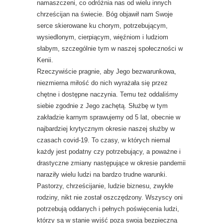
namaszczeni, co odróżnia nas od wielu innych
chrześcijan na świecie. Bóg objawił nam Swoje
serce skierowane ku chorym, potrzebującym,
wysiedlonym, cierpiącym, więźniom i ludziom
słabym, szczególnie tym w naszej społeczności w
Kenii.
Rzeczywiście pragnie, aby Jego bezwarunkowa,
niezmierna miłość do nich wyrażała się przez
chętne i dostępne naczynia. Temu też oddaliśmy
siebie zgodnie z Jego zachętą. Służbę w tym
zakładzie karnym sprawujemy od 5 lat, obecnie w
najbardziej krytycznym okresie naszej służby w
czasach covid-19. To czasy, w których niemal
każdy jest podatny czy potrzebujący, a poważne i
drastyczne zmiany następujące w okresie pandemii
naraziły wielu ludzi na bardzo trudne warunki.
Pastorzy, chrześcijanie, ludzie biznesu, zwykłe
rodziny, nikt nie został oszczędzony. Wszyscy oni
potrzebują oddanych i pełnych poświęcenia ludzi,
którzy są w stanie wyjść poza swoją bezpieczną