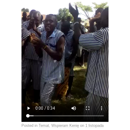
Posted in
Temat
,
Wspieram Kenię
on
1 listopada