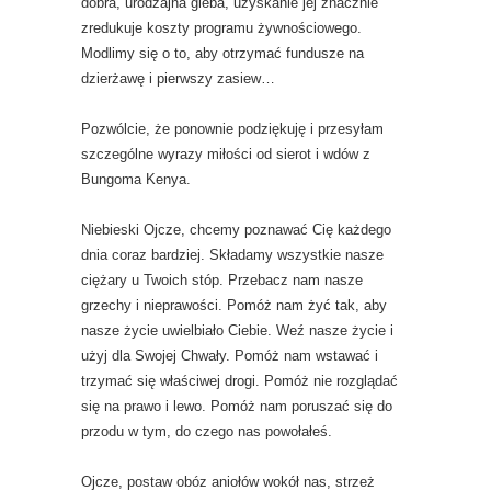
dobra, urodzajna gleba, uzyskanie jej znacznie
zredukuje koszty programu żywnościowego.
Modlimy się o to, aby otrzymać fundusze na
dzierżawę i pierwszy zasiew…
Pozwólcie, że ponownie podziękuję i przesyłam
szczególne wyrazy miłości od sierot i wdów z
Bungoma Kenya.
Niebieski Ojcze, chcemy poznawać Cię każdego
dnia coraz bardziej. Składamy wszystkie nasze
ciężary u Twoich stóp. Przebacz nam nasze
grzechy i nieprawości. Pomóż nam żyć tak, aby
nasze życie uwielbiało Ciebie. Weź nasze życie i
użyj dla Swojej Chwały. Pomóż nam wstawać i
trzymać się właściwej drogi. Pomóż nie rozglądać
się na prawo i lewo. Pomóż nam poruszać się do
przodu w tym, do czego nas powołałeś.
Ojcze, postaw obóz aniołów wokół nas, strzeż