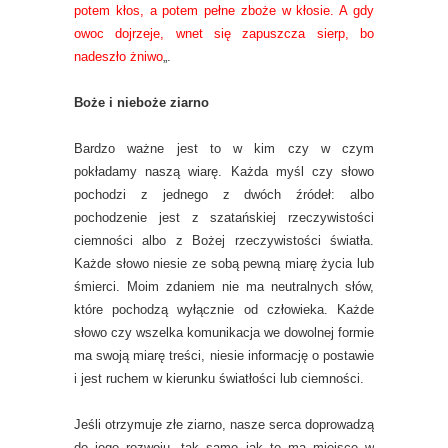
potem kłos, a potem pełne zboże w kłosie. A gdy
owoc dojrzeje, wnet się zapuszcza sierp, bo
nadeszło żniwo
„.
Boże i nieboże ziarno
Bardzo ważne jest to w kim czy w czym
pokładamy naszą wiarę. Każda myśl czy słowo
pochodzi z jednego z dwóch źródeł: albo
pochodzenie jest z szatańskiej rzeczywistości
ciemności albo z Bożej rzeczywistości światła.
Każde słowo niesie ze sobą pewną miarę życia lub
śmierci. Moim zdaniem nie ma neutralnych słów,
które pochodzą wyłącznie od człowieka. Każde
słowo czy wszelka komunikacja we dowolnej formie
ma swoją miarę treści, niesie informację o postawie
i jest ruchem w kierunku światłości lub ciemności.
Jeśli otrzymuje złe ziarno, nasze serca doprowadzą
do jego rozwoju, tak samo jak to ma miejsce w