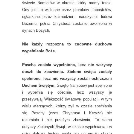
święcie Namiotów w okresie, który mamy teraz.
Gdy jest to widziane przez proroków i apostołów,
ogłaszane przez kaznodziei i nauczycieli ludowi
Bożemu, pełnia Chrystusa zostanie uwolniona w
synach Bożych.
Nie każdy rozpozna to cudowne duchowe
wypełnienie Boże.
Pascha została wypełniona, lecz nie wszyscy
doszli do zbawienia. Zielone święta zostały
spełnione, lecz nie wszyscy zostali ochrzczeni
Duchem Świętym.
Święto Namiotów jest spełnione
i wypełnia się obecnie, lecz wszyscy je
przeżywają. Większość światowej populacji, w tym
wielu wierzących, którzy żyli w czasie spełniania
się Paschy (czas Chrystusa i Krzyża) nie
rozumiało i nie przeżyło zbawienia. To samo
dotyczy Zielonych Świąt: w czasie wypełniania i w
całej dalszej historii wielu nie otrzymało chrztu