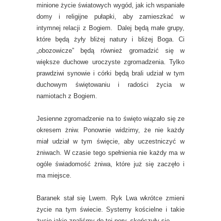
minione życie światowych wygód, jak ich wspaniałe
domy i religijne pułapki, aby zamieszkać w
intymnej relacji z Bogiem. Dalej będą małe grupy,
które będą żyły bliżej natury i bliżej Boga. Ci
„obozowicze” będą również gromadzić się w
większe duchowe uroczyste zgromadzenia. Tylko
prawdziwi synowie i córki będą brali udział w tym
duchowym świętowaniu i radości życia w
namiotach z Bogiem.
Jesienne zgromadzenie na to święto wiązało się ze
okresem żniw. Ponownie widzimy, że nie każdy
miał udział w tym święcie, aby uczestniczyć w
żniwach. W czasie tego spełnienia nie każdy ma w
ogóle świadomość żniwa, które już się zaczęło i
ma miejsce.
Baranek stał się Lwem. Ryk Lwa wkrótce zmieni
życie na tym świecie. Systemy kościelne i takie
życie jakie znaliśmy do tej pory, skończyły się.