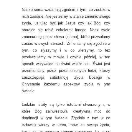
Nasze serca wzrastają zgodnie z tym, co zostało w
nich zasiane. Nie jesteśmy w stanie zmienić swego
życia, usiłując być jak Jezus czy jak Bóg, czy
starając się robić cokolwiek innego. Nasz życie
zmienia się przez słowa (ziarna), które pozwalamy
zasiać w swych sercach. Zmieniamy się zgodnie z
tym, co słyszymy i w co wierzymy, to też
przekazujemy w mowie i czynie później, w ten
sposób wpływając na świat wokół nas. Świat jest
przemieniany przez przemienionych ludzi, którzy
zaszczepiają substancję życia Bożego w
Chrystusie każdemu aspektowi życia w tym
świecie.
Ludzkie istoty są tylko istotami stworzonym, w
które Bóg zainwestował kreatywną moc do
dominacji w tym świecie. Zgodnie z tym w co
człowiek wierzy w sercu, mówi ze swego życia,
świat jest w pewnym stopniu zmieniany. To, w co