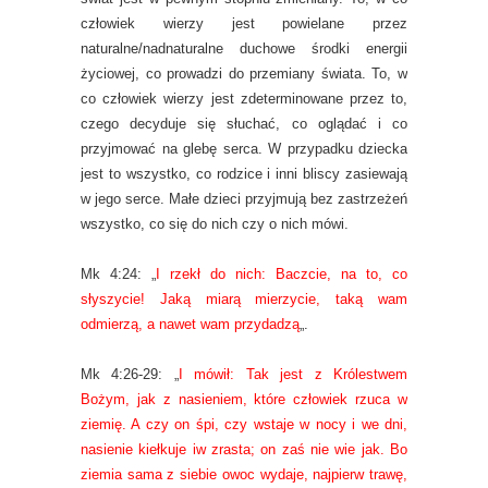
człowiek wierzy jest powielane przez
naturalne/nadnaturalne duchowe środki energii
życiowej, co prowadzi do przemiany świata. To, w
co człowiek wierzy jest zdeterminowane przez to,
czego decyduje się słuchać, co oglądać i co
przyjmować na glebę serca. W przypadku dziecka
jest to wszystko, co rodzice i inni bliscy zasiewają
w jego serce. Małe dzieci przyjmują bez zastrzeżeń
wszystko, co się do nich czy o nich mówi.
Mk 4:24: „
I rzekł do nich: Baczcie, na to, co
słyszycie! Jaką miarą mierzycie, taką wam
odmierzą, a nawet wam przydadzą
„.
Mk 4:26-29: „
I mówił: Tak jest z Królestwem
Bożym, jak z nasieniem, które człowiek rzuca w
ziemię. A czy on śpi, czy wstaje w nocy i we dni,
nasienie kiełkuje iw zrasta; on zaś nie wie jak. Bo
ziemia sama z siebie owoc wydaje, najpierw trawę,