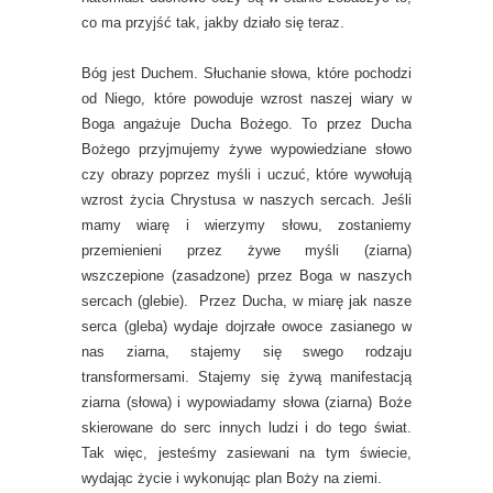
co ma przyjść tak, jakby działo się teraz.
Bóg jest Duchem. Słuchanie słowa, które pochodzi
od Niego, które powoduje wzrost naszej wiary w
Boga angażuje Ducha Bożego. To przez Ducha
Bożego przyjmujemy żywe wypowiedziane słowo
czy obrazy poprzez myśli i uczuć, które wywołują
wzrost życia Chrystusa w naszych sercach. Jeśli
mamy wiarę i wierzymy słowu, zostaniemy
przemienieni przez żywe myśli (ziarna)
wszczepione (zasadzone) przez Boga w naszych
sercach (glebie). Przez Ducha, w miarę jak nasze
serca (gleba) wydaje dojrzałe owoce zasianego w
nas ziarna, stajemy się swego rodzaju
transformersami. Stajemy się żywą manifestacją
ziarna (słowa) i wypowiadamy słowa (ziarna) Boże
skierowane do serc innych ludzi i do tego świat.
Tak więc, jesteśmy zasiewani na tym świecie,
wydając życie i wykonując plan Boży na ziemi.