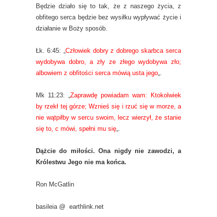
Będzie działo się to tak, że z naszego życia, z
obfitego serca będzie bez wysiłku wypływać życie i
działanie w Boży sposób.
Łk. 6:45: „
Człowiek dobry z dobrego skarbca serca
wydobywa dobro, a zły ze złego wydobywa zło;
albowiem z obfitości serca mówią usta jego
„.
Mk 11:23: „
Zaprawdę powiadam wam: Ktokolwiek
by rzekł tej górze; Wznieś się i rzuć się w morze, a
nie wątpiłby w sercu swoim, lecz wierzył, że stanie
się to, c mówi, spełni mu się
„.
Dążcie do miłości. Ona nigdy nie zawodzi, a
Królestwu Jego nie ma końca.
Ron McGatlin
basileia @ earthlink.net