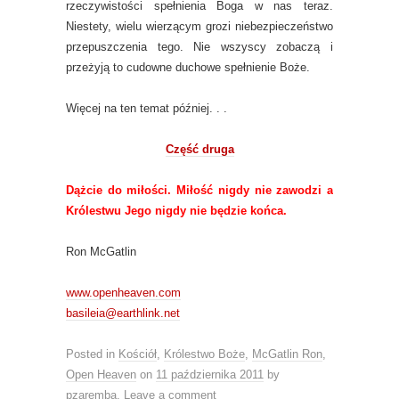
rzeczywistości spełnienia Boga w nas teraz.
Niestety, wielu wierzącym grozi niebezpieczeństwo
przepuszczenia tego. Nie wszyscy zobaczą i
przeżyją to cudowne duchowe spełnienie Boże.
Więcej na ten temat później. . .
Część druga
Dążcie do miłości. Miłość nigdy nie zawodzi a
Królestwu Jego nigdy nie będzie końca.
Ron McGatlin
www.openheaven.com
basileia@earthlink.net
Posted in
Kościół
,
Królestwo Boże
,
McGatlin Ron
,
Open Heaven
on
11 października 2011
by
pzaremba
.
Leave a comment