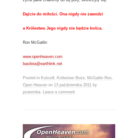
Dążcie do miłości. Ona nigdy nie zawodzi
a Królestwu Jego nigdy nie będzie końca.
Ron McGatlin
www.openheaven.com
basileia@earthlink.net
Posted in
Kościół
,
Królestwo Boże
,
McGatlin Ron
,
Open Heaven
on
13 października 2011
by
pzaremba
.
Leave a comment