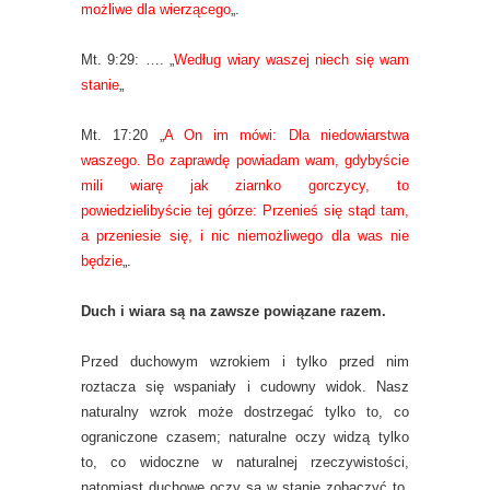
możliwe dla wierzącego
„.
Mt. 9:29: …. „
Według wiary waszej niech się wam
stanie
„
Mt. 17:20 „
A On im mówi: Dla niedowiarstwa
waszego. Bo zaprawdę powiadam wam, gdybyście
mili wiarę jak ziarnko gorczycy, to
powiedzielibyście tej górze: Przenieś się stąd tam,
a przeniesie się, i nic niemożliwego dla was nie
będzie
„.
Duch i wiara są na zawsze powiązane razem.
Przed duchowym wzrokiem i tylko przed nim
roztacza się wspaniały i cudowny widok. Nasz
naturalny wzrok może dostrzegać tylko to, co
ograniczone czasem; naturalne oczy widzą tylko
to, co widoczne w naturalnej rzeczywistości,
natomiast duchowe oczy są w stanie zobaczyć to,