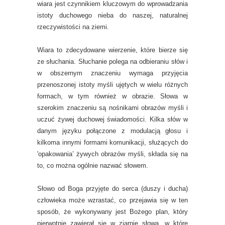
wiara jest czynnikiem kluczowym do wprowadzania
istoty duchowego nieba do naszej, naturalnej
rzeczywistości na ziemi.
Wiara to zdecydowane wierzenie, które bierze się
ze słuchania. Słuchanie polega na odbieraniu słów i
w obszernym znaczeniu wymaga przyjęcia
przenoszonej istoty myśli ujętych w wielu różnych
formach, w tym również w obrazie. Słowa w
szerokim znaczeniu są nośnikami obrazów myśli i
uczuć żywej duchowej świadomości. Kilka słów w
danym języku połączone z modulacją głosu i
kilkoma innymi formami komunikacji, służących do
'opakowania’ żywych obrazów myśli, składa się na
to, co można ogólnie nazwać słowem.
Słowo od Boga przyjęte do serca (duszy i ducha)
człowieka może wzrastać, co przejawia się w ten
sposób, że wykonywany jest Bożego plan, który
pierwotnie zawierał się w ziarnie słowa, w które