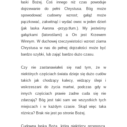
łaski Bożej. Coś innego niż czas powoduje
dojrzewanie do pełni Chrystusa. Bóg może
spowodować cudowny wzrost; gałąź może
pączkować, zakwitnąć i wydać owoc w jeden dzień
(jak laska Aarona -przyp.tłum.). My jesteśmy
gałązkami (latoroślami) a On jest Krzewem
Winnym. W duchowej rzeczywistości wzrost ziarna
Chrystusa w nas do pełnej dojrzałości może być
bardzo szybki, lub zająć bardzo dużo czasu.
Czy nie zastanawiałeś się nad tym, że w
niektórych częściach świata dzieje się dużo cudów
takich jak chodzący kalecy, widzący ślepi i
wskrzeszani do życia martwi, podczas gdy w
innych częściach prawie żadne cuda się nie
zdarzają? Bóg jest taki sam we wszystkich tych
miejscach i w każdym czasie. Skąd więc taka
różnica? Brak nie jest po stronie Bożej.
Cudowna łaska Boża, którą niektórzy przenoszą,