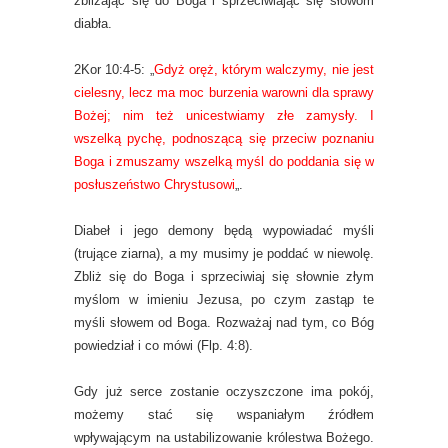
zbliżając się do Boga i sprzeciwiając się słowom
diabła.
2Kor 10:4-5: „
Gdyż oręż, którym walczymy, nie jest
cielesny, lecz ma moc burzenia warowni dla sprawy
Bożej; nim też unicestwiamy złe zamysły. I
wszelką pychę, podnoszącą się przeciw poznaniu
Boga i zmuszamy wszelką myśl do poddania się w
posłuszeństwo Chrystusowi
„.
Diabeł i jego demony będą wypowiadać myśli
(trujące ziarna), a my musimy je poddać w niewolę.
Zbliż się do Boga i sprzeciwiaj się słownie złym
myślom w imieniu Jezusa, po czym zastąp te
myśli słowem od Boga. Rozważaj nad tym, co Bóg
powiedział i co mówi (Flp. 4:8).
Gdy już serce zostanie oczyszczone ima pokój,
możemy stać się wspaniałym źródłem
wpływającym na ustabilizowanie królestwa Bożego.