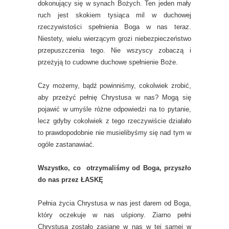
dokonujący się w synach Bożych. Ten jeden mały
ruch jest skokiem tysiąca mil w duchowej
rzeczywistości spełnienia Boga w nas teraz.
Niestety, wielu wierzącym grozi niebezpieczeństwo
przepuszczenia tego. Nie wszyscy zobaczą i
przeżyją to cudowne duchowe spełnienie Boże.
Czy możemy, bądź powinniśmy, cokolwiek zrobić,
aby przeżyć pełnię Chrystusa w nas? Mogą się
pojawić w umyśle różne odpowiedzi na to pytanie,
lecz gdyby cokolwiek z tego rzeczywiście działało
to prawdopodobnie nie musielibyśmy się nad tym w
ogóle zastanawiać.
Wszystko, co otrzymaliśmy od Boga, przyszło
do nas przez ŁASKĘ
Pełnia życia Chrystusa w nas jest darem od Boga,
który oczekuje w nas uśpiony. Ziarno pełni
Chrystusa zostało zasiane w nas w tej samej w