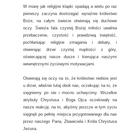
W miarę jak religijne klapki spadają a wielu po raz
pierwszy zaczyna dostrzegać wyraźnie królestwo
Boże, na całym świecie otwierają się duchowe
oczy. Świeża fala czystej Bożej miłości uwalnia
przebaczenie, czystość i prawdziwą świętość,
pochłaniając religijne zmagania i debaty, i
otwierając drzwi czystej mądrości z góry,
oświecającej nasze dusze i kierująca naszymi
wewnętrznymi życiowymi motywacjami.
Otwierają się oczy na to, że królestwo niebios jest
u drzwi, właśnie tutaj obok nas, oczekując na to, że
sięgniemy po nie i mocno uchwycimy. Wszelkie
atrybuty Chrystusa i Boga Ojca oczekiwały na
nasze reakcję, na to, abyśmy jeszcze w tym życiu
sięgnęli po pełnię miejsca przygotowanego dla nas
przez naszego Pana, Zbawiciela i Króla Chrystusa
Jezusa.