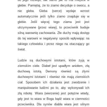
glebie. Pamiętaj, że to ziarno decyduje o owocu, a
nie gleba. Gleba (serce) wydaje wzrost
automatycznie jeśli tylko ziarno znajduje się w
glebie. Jeśli więcej tego ziarna jest jest
utrzymywane (przez wiarę), to przeciwnik buduje
silną warownię zachowania. Złe duchy mają dostęp
do tej warowni w negatywny sposób wpływając na
takiego człowieka i przez niego na otaczający go
świat.
Ludzie są duchowymi istotami, które żyją w
ziemskim ciele. Diabeł jest upadłym aniołem, złą
duchową istotą. Demony również są złymi
duchowymi istotami i również nie mają ziemskich
ciał. Sposobem ich działania jest zwodzenie i
manipulowanie ludźmi po to, aby wykonywali ich
złą robotę. Wiara (wierzenie) jest potężne wtedy,
gdy jest to wiara w Boga bądź wiara w ciemności
przeciwnika. Dla synów diabła wiara jest silnym