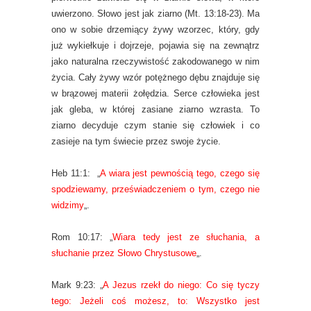
uwierzono. Słowo jest jak ziarno (Mt. 13:18-23). Ma
ono w sobie drzemiący żywy wzorzec, który, gdy
już wykiełkuje i dojrzeje, pojawia się na zewnątrz
jako naturalna rzeczywistość zakodowanego w nim
życia. Cały żywy wzór potężnego dębu znajduje się
w brązowej materii żołędzia. Serce człowieka jest
jak gleba, w której zasiane ziarno wzrasta. To
ziarno decyduje czym stanie się człowiek i co
zasieje na tym świecie przez swoje życie.
Heb 11:1: „
A wiara jest pewnością tego, czego się
spodziewamy, przeświadczeniem o tym, czego nie
widzimy
„.
Rom 10:17: „
Wiara tedy jest ze słuchania, a
słuchanie przez Słowo Chrystusowe
„.
Mark 9:23: „
A Jezus rzekł do niego: Co się tyczy
tego: Jeżeli coś możesz, to: Wszystko jest