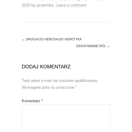
w
e
w
w
2010
by
pzaremba
.
Leave a comment
i
w
n
i
d
n
o
d
w
o
)
w
)
←
DROGA OD HEROSA DO HERETYKA
ODGRYWANIE RÓL
→
DODAJ KOMENTARZ
Twój adres e-mail nie zostanie opublikowany.
Wymagane pola są oznaczone
*
Komentarz
*