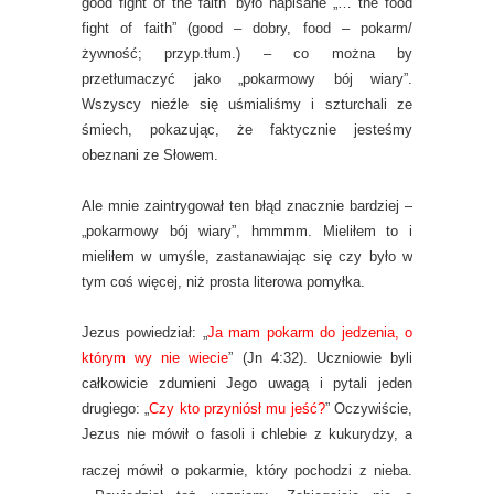
good fight of the faith” było napisane „… the food
fight of faith” (good – dobry, food – pokarm/
żywność; przyp.tłum.) – co można by
przetłumaczyć jako „pokarmowy bój wiary”.
Wszyscy nieźle się uśmialiśmy i szturchali ze
śmiech, pokazując, że faktycznie jesteśmy
obeznani ze Słowem.
Ale mnie zaintrygował ten błąd znacznie bardziej –
„pokarmowy bój wiary”, hmmmm. Mieliłem to i
mieliłem w umyśle, zastanawiając się czy było w
tym coś więcej, niż prosta literowa pomyłka.
Jezus powiedział: „
Ja mam pokarm do jedzenia, o
którym wy nie wiecie
” (Jn 4:32). Uczniowie byli
całkowicie zdumieni Jego uwagą i pytali jeden
drugiego: „
Czy kto przyniósł mu jeść?
” Oczywiście,
Jezus nie
mówił o fasoli i chlebie z kukurydzy, a
raczej mówił o pokarmie, który pochodzi z nieba.