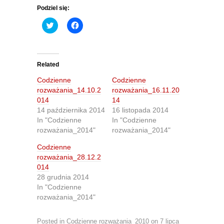
Podziel się:
C
C
l
l
i
i
c
c
k
k
t
t
o
o
Related
s
s
h
h
Codzienne
Codzienne
a
a
r
r
rozważania_14.10.2
rozważania_16.11.20
e
e
014
14
o
o
n
n
14 października 2014
16 listopada 2014
T
F
In "Codzienne
In "Codzienne
w
a
i
c
rozważania_2014"
rozważania_2014"
t
e
t
b
Codzienne
e
o
r
o
rozważania_28.12.2
(
k
O
(
014
p
O
28 grudnia 2014
e
p
n
e
In "Codzienne
s
n
rozważania_2014"
i
s
n
i
n
n
e
n
Posted in
Codzienne rozważania_2010
on
7 lipca