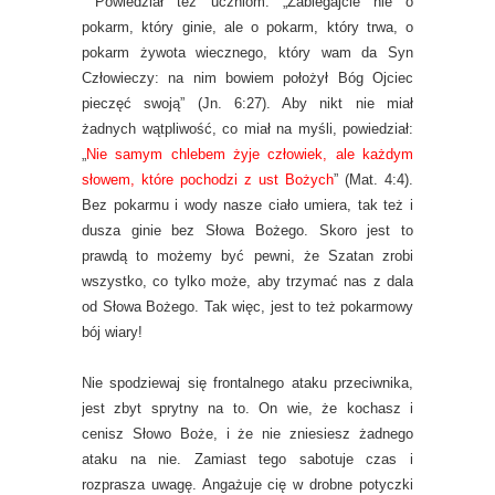
Powiedział też uczniom: „Zabiegajcie nie o
pokarm, który ginie, ale o pokarm, który trwa, o
pokarm żywota wiecznego, który wam da Syn
Człowieczy: na nim bowiem położył Bóg Ojciec
pieczęć swoją” (Jn. 6:27). Aby nikt nie miał
żadnych wątpliwość, co miał na myśli, powiedział:
„
Nie samym chlebem żyje człowiek, ale każdym
słowem, które pochodzi z ust Bożych
” (Mat. 4:4).
Bez pokarmu i wody nasze ciało umiera, tak też i
dusza ginie bez Słowa Bożego. Skoro jest to
prawdą to możemy być pewni, że Szatan zrobi
wszystko, co tylko może, aby trzymać nas z dala
od Słowa Bożego. Tak więc, jest to też pokarmowy
bój wiary!
Nie spodziewaj się frontalnego ataku przeciwnika,
jest zbyt sprytny na to. On wie, że kochasz i
cenisz Słowo Boże, i że nie zniesiesz żadnego
ataku na nie. Zamiast tego sabotuje czas i
rozprasza uwagę. Angażuje cię w drobne potyczki