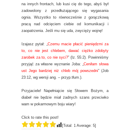
na innych frontach, lub kusi cię do tego, abyś był
zadowolony z przedłużającego się wygasania
ognia. Wszystko to równocześnie z gorączkową
pracą nad odcięciem ciebie od komunikacji i
zaopatrzenia. Jeśli mu się uda, zwycięży wojnę!
Izajasz pytał: „
Czemu macie płacić pieniędzmi za
to, co nie jest chlebem, dawać ciężko zdobyty
zarobek za to, co nie syci?
” (Iz. 55:2). Powinniśmy
przyjąć za własne wyznanie Joba: „
Ceniłam słowa
ust Jego bardziej niż chleb mój powszedni
” (Job
23:12, wg wersji ang. – przyp.tłum.).
Przyjaciele! Napełniajcie się Słowem Bożym, a
diabeł nie będzie miał żadnych szans przeciwko
wam w pokarmowym boju wiary!
Click to rate this post!
[Total:
1
Average:
5
]