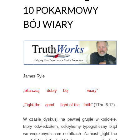
10 POKARMOWY
BÓJ WIARY
James Ryle
„
Starczaj dobry bój wiary
”
„
Fight the good fight of the faith
” (1Tm. 6:12).
W czasie dyskusji na pewnej grupie w kościele,
który odwiedzałem, odkryliśmy typograficzny błąd
we wręczonych nam notatkach. Zamiast „fight the