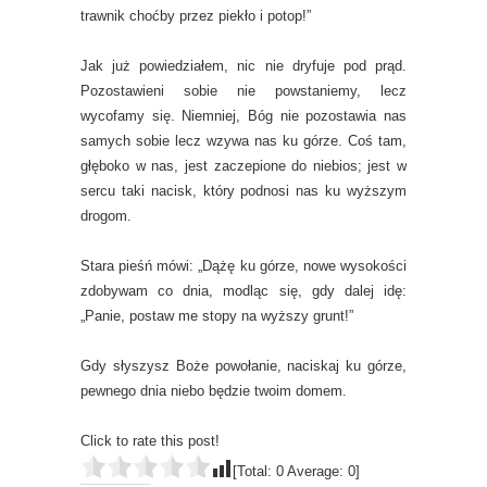
trawnik choćby przez piekło i potop!”
Jak już powiedziałem, nic nie dryfuje pod prąd.
Pozostawieni sobie nie powstaniemy, lecz
wycofamy się. Niemniej, Bóg nie pozostawia nas
samych sobie lecz wzywa nas ku górze. Coś tam,
głęboko w nas, jest zaczepione do niebios; jest w
sercu taki nacisk, który podnosi nas ku wyższym
drogom.
Stara pieśń mówi: „Dążę ku górze, nowe wysokości
zdobywam co dnia, modląc się, gdy dalej idę:
„Panie, postaw me stopy na wyższy grunt!”
Gdy słyszysz Boże powołanie, naciskaj ku górze,
pewnego dnia niebo będzie twoim domem.
Click to rate this post!
[Total:
0
Average:
0
]