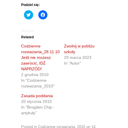
Podziel się:
C
C
l
l
i
i
c
c
k
k
t
t
o
o
Related
s
s
h
h
Codzienne
Zwolnij w pobliżu
a
a
r
r
rozważania_28.11.10
szkoły
e
e
Jeśli nie możesz
29 marca 2023
o
o
n
n
zawrócić, IDŹ
In "Autor"
T
F
NAPRZÓD!
w
a
i
c
2 grudnia 2010
t
e
In "Codzienne
t
b
e
o
rozważania_2010"
r
o
(
k
O
(
Zasada poddania
p
O
20 stycznia 2010
e
p
n
e
In "Brogden Chip -
s
n
artykuły"
i
s
n
i
n
n
e
n
Posted in
Codzienne rozważania_2010
on
14