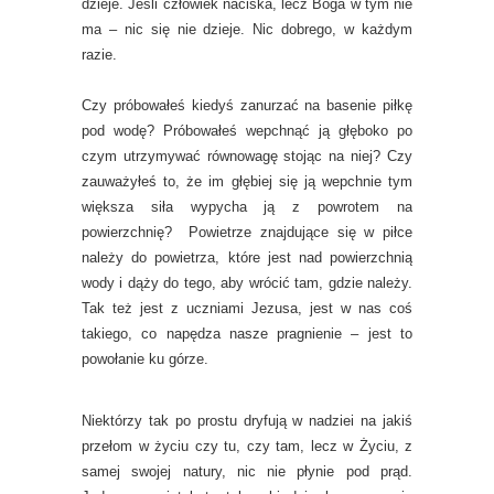
dzieje. Jeśli człowiek naciska, lecz Boga w tym nie
ma – nic się nie dzieje. Nic dobrego, w każdym
razie.
Czy próbowałeś kiedyś zanurzać na basenie piłkę
pod wodę? Próbowałeś wepchnąć ją głęboko po
czym utrzymywać równowagę stojąc na niej? Czy
zauważyłeś to, że im głębiej się ją wepchnie tym
większa siła wypycha ją z powrotem na
powierzchnię? Powietrze znajdujące się w piłce
należy do powietrza, które jest nad powierzchnią
wody i dąży do tego, aby wrócić tam, gdzie należy.
Tak też jest z uczniami Jezusa, jest w nas coś
takiego, co napędza nasze pragnienie – jest to
powołanie ku górze.
Niektórzy tak po prostu dryfują w nadziei na jakiś
przełom w życiu czy tu, czy tam, lecz w Życiu, z
samej swojej natury, nic nie płynie pod prąd.