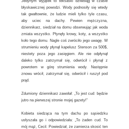
Jedynym wyjątek to teksaski dziwoląg w czasie
błyskawicznej powodzi. Wody podnosiły się wtedy
tak gwałtownie, że ludzie mieli tylko tyle czasu,
aby uciec na dachy. Pewien mężczyzna,
dziennikarz, siedział na domu obserwując jak woda
zmiata wszystko. Płynęły krowy, koty, a wszystko
koło tego domu. Nagle coś zwróciło jego uwagę. W
strumieniu wody płynął kapelusz Stenson za 500$,
niestety poza jego zasięgiem. Ale nie odpłynął
daleko tylko zatrzymał się, odwrócił i płynął z
powrotem w górę strumienia wody. Następnie
znowu wrócił, zatrzymał się, odwrócił i ruszył pod
prąd.
Zdumiony dziennikarz zawołał: „To jest cud: będzie
jutro na pierwszej stronie mojej gazety!”
Kobieta siedząca na tym dachu po sąsiedzku
usłyszała go i odpowiedziała: „To żaden cud. To
mój mąż, Cecil. Powiedział, że zamierza skosić ten