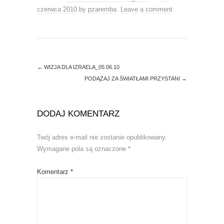
w
e
w
w
czerwca 2010
by
pzaremba
.
Leave a comment
i
w
n
i
d
n
o
d
w
o
)
w
)
←
WIZJA DLA IZRAELA_05.06.10
PODĄŻAJ ZA ŚWIATŁAMI PRZYSTANI
→
DODAJ KOMENTARZ
Twój adres e-mail nie zostanie opublikowany.
Wymagane pola są oznaczone
*
Komentarz
*