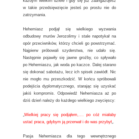
każdym wielkim dziele i gdy się już zaangażujesz
w takie przedsięwzięcie jesteś po prostu nie do
zatrzymania.
Hehemiasz podjął się wielkiego wyzwania
odbudowy murów Jerozolimy i stale napotykał na
opór przeciwników, którzy chcieli go powstrzymać.
Najpierw próbowali szyderstwa, nie udało się.
Następnie pojawiły się jawne groźby, co spływało
po Hehemiaszu, jak woda po kaczce. Dalej starano
się dokonać sabotażu, lecz ich spisek zawiódł. Nic
nie mogło mu przeszkodzić. W końcu spróbowali
podejścia dyplomatycznego, starając się uzyskać
jakiś kompromis. Odpowiedź Nehemiasza aż po
dziś dzień należy do każdego wielkiego zwycięscy:
„
Wielkiej pracy się podjąłem,…. po cóż miałaby
ustać praca, gdybym ją przerwał i do was przybył
„.
Pasja Nehemiasza dla tego wewnętrznego