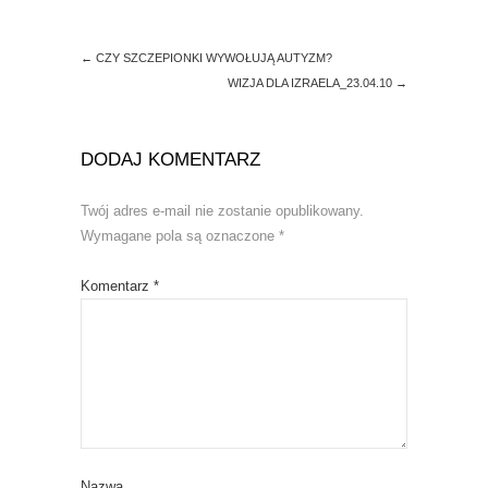
w
o
)
w
)
←
CZY SZCZEPIONKI WYWOŁUJĄ AUTYZM?
WIZJA DLA IZRAELA_23.04.10
→
DODAJ KOMENTARZ
Twój adres e-mail nie zostanie opublikowany.
Wymagane pola są oznaczone
*
Komentarz
*
Nazwa