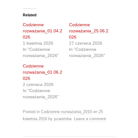
c
c
k
k
t
t
o
o
Related
s
s
h
h
Codzienne
Codzienne
a
a
r
r
rozważania_01.04.2
rozważania_25.06.2
e
e
026
026
o
o
n
n
1 kwietnia 2026
27 czerwca 2026
T
F
In "Codzienne
In "Codzienne
w
a
i
c
rozważania_2026"
rozważania_2026"
t
e
t
b
Codzienne
e
o
r
o
rozważania_01.06.2
(
k
O
(
026
p
O
2 czerwca 2026
e
p
n
e
In "Codzienne
s
n
rozważania_2026"
i
s
n
i
n
n
e
n
Posted in
Codzienne rozważania_2010
on
25
w
e
w
w
kwietnia 2010
by
pzaremba
.
Leave a comment
i
w
n
i
d
n
o
d