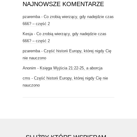
NAJNOWSZE KOMENTARZE
pzaremba
-
Co zrobią wierzący, gdy nadejdzie czas
666? – część 2
Kesja
-
Co zrobią wierzący, gdy nadejdzie czas
666? – część 2
pzaremba
-
Część historii Europy, której nigdy Cię
nie nauczono
Anonim
-
Księga Wyjścia 21:22-25, a aborcja
cms
-
Część historii Europy, której nigdy Cię nie
nauczono