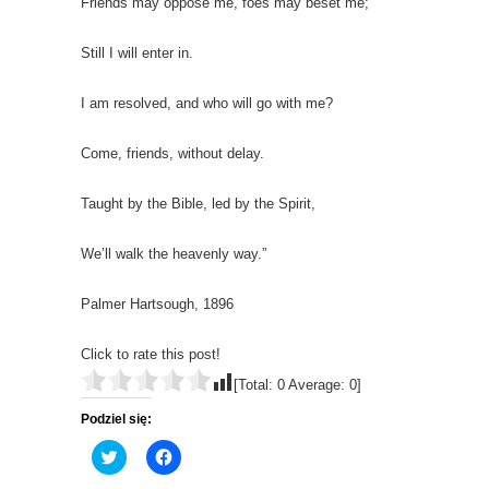
Friends may oppose me, foes may beset me;
Still I will enter in.
I am resolved, and who will go with me?
Come, friends, without delay.
Taught by the Bible, led by the Spirit,
We’ll walk the heavenly way.”
Palmer Hartsough, 1896
Click to rate this post!
[Total:
0
Average:
0
]
Podziel się:
C
C
l
l
i
i