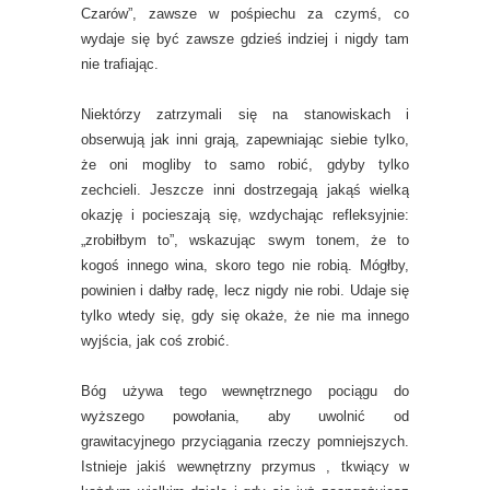
Czarów”, zawsze w pośpiechu za czymś, co
wydaje się być zawsze gdzieś indziej i nigdy tam
nie trafiając.
Niektórzy zatrzymali się na stanowiskach i
obserwują jak inni grają, zapewniając siebie tylko,
że oni mogliby to samo robić, gdyby tylko
zechcieli. Jeszcze inni dostrzegają jakąś wielką
okazję i pocieszają się, wzdychając refleksyjnie:
„zrobiłbym to”, wskazując swym tonem, że to
kogoś innego wina, skoro tego nie robią. Mógłby,
powinien i dałby radę, lecz nigdy nie robi. Udaje się
tylko wtedy się, gdy się okaże, że nie ma innego
wyjścia, jak coś zrobić.
Bóg używa tego wewnętrznego pociągu do
wyższego powołania, aby uwolnić od
grawitacyjnego przyciągania rzeczy pomniejszych.
Istnieje jakiś wewnętrzny przymus , tkwiący w