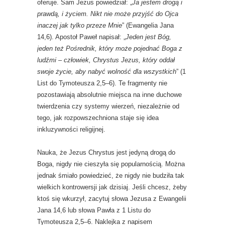
oferuje. Sam Jezus powiedział: „
Ja jestem drogą i
prawdą, i życiem. Nikt nie może przyjść do Ojca
inaczej jak tylko przeze Mnie
” (Ewangelia Jana
14,6). Apostoł Paweł napisał: „
Jeden jest Bóg,
jeden też Pośrednik, który może pojednać Boga z
ludźmi – człowiek, Chrystus Jezus, który oddał
swoje życie, aby nabyć wolność dla wszystkich
” (1
List do Tymoteusza 2,5–6). Te fragmenty nie
pozostawiają absolutnie miejsca na inne duchowe
twierdzenia czy systemy wierzeń, niezależnie od
tego, jak rozpowszechniona staje się idea
inkluzywności religijnej.
Nauka, że ​​Jezus Chrystus jest jedyną drogą do
Boga, nigdy nie cieszyła się popularnością. Można
jednak śmiało powiedzieć, że nigdy nie budziła tak
wielkich kontrowersji jak dzisiaj. Jeśli chcesz, żeby
ktoś się wkurzył, zacytuj słowa Jezusa z Ewangelii
Jana 14,6 lub słowa Pawła z 1 Listu do
Tymoteusza 2,5–6. Naklejka z napisem