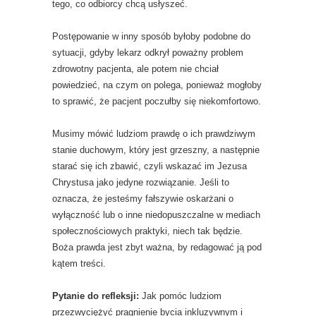
tego, co odbiorcy chcą usłyszeć.
Postępowanie w inny sposób byłoby podobne do
sytuacji, gdyby lekarz odkrył poważny problem
zdrowotny pacjenta, ale potem nie chciał
powiedzieć, na czym on polega, ponieważ mogłoby
to sprawić, że pacjent poczułby się niekomfortowo.
Musimy mówić ludziom prawdę o ich prawdziwym
stanie duchowym, który jest grzeszny, a następnie
starać się ich zbawić, czyli wskazać im Jezusa
Chrystusa jako jedyne rozwiązanie. Jeśli to
oznacza, że ​​jesteśmy fałszywie oskarżani o
wyłączność lub o inne niedopuszczalne w mediach
społecznościowych praktyki, niech tak będzie.
Boża prawda jest zbyt ważna, by redagować ją pod
kątem treści.
Pytanie do refleksji:
Jak pomóc ludziom
przezwyciężyć pragnienie bycia inkluzywnym i