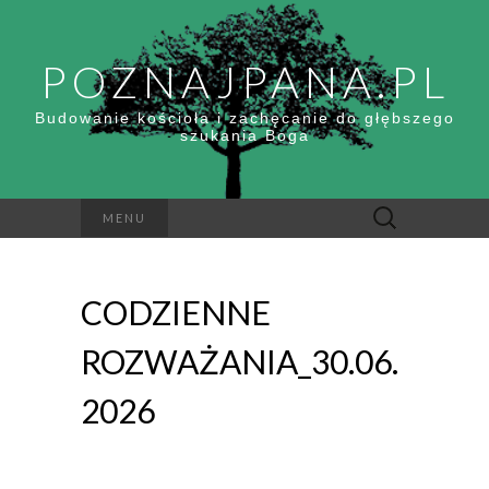
POZNAJPANA.PL
Budowanie kościoła i zachęcanie do głębszego
szukania Boga
Szukaj:
MENU
CODZIENNE
ROZWAŻANIA_30.06.
2026