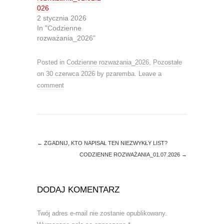
(
k
O
(
026
p
O
2 stycznia 2026
e
p
n
e
In "Codzienne
s
n
rozważania_2026"
i
s
n
i
n
n
e
n
Posted in
Codzienne rozważania_2026
,
Pozostałe
w
e
w
w
on
30 czerwca 2026
by
pzaremba
.
Leave a
i
w
comment
n
i
d
n
o
d
w
o
)
w
)
←
ZGADNIJ, KTO NAPISAŁ TEN NIEZWYKŁY LIST?
CODZIENNE ROZWAŻANIA_01.07.2026
→
DODAJ KOMENTARZ
Twój adres e-mail nie zostanie opublikowany.