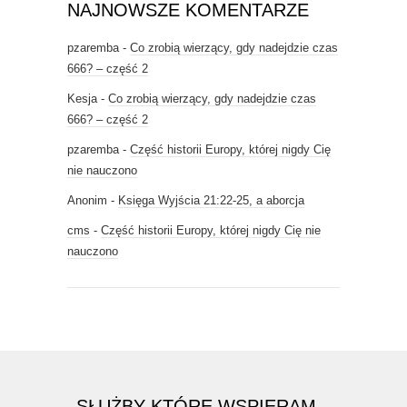
NAJNOWSZE KOMENTARZE
pzaremba
-
Co zrobią wierzący, gdy nadejdzie czas
666? – część 2
Kesja
-
Co zrobią wierzący, gdy nadejdzie czas
666? – część 2
pzaremba
-
Część historii Europy, której nigdy Cię
nie nauczono
Anonim
-
Księga Wyjścia 21:22-25, a aborcja
cms
-
Część historii Europy, której nigdy Cię nie
nauczono
SŁUŻBY KTÓRE WSPIERAM