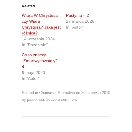
t
t
o
o
Related
s
s
h
h
Wiara W Chrystusa
Pustynia – 2
a
a
r
r
czy Wiara
27 marca 2026
e
e
Chrystusa? Jaka jest
In "Autor"
o
o
n
n
różnica?
T
F
14 września 2024
w
a
i
c
In "Pozostałe"
t
e
t
b
Co to znaczy
e
o
r
o
„Zmartwychwstały” –
(
k
O
(
4
p
O
6 maja 2023
e
p
n
e
In "Autor"
s
n
i
s
n
i
Posted in
Charisma
,
Proroctwo
on
30 czerwca 2010
n
n
e
n
by
pzaremba
.
Leave a comment
w
e
w
w
i
w
n
i
d
n
o
d
w
o
)
w
)