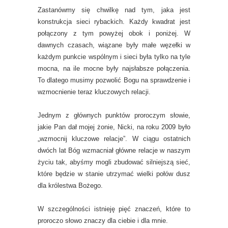
Zastanówmy się chwilkę nad tym, jaka jest
konstrukcja sieci rybackich. Każdy kwadrat jest
połączony z tym powyżej obok i poniżej. W
dawnych czasach, wiązane były małe węzełki w
każdym punkcie wspólnym i sieci była tylko na tyle
mocna, na ile mocne były najsłabsze połączenia.
To dlatego musimy pozwolić Bogu na sprawdzenie i
wzmocnienie teraz kluczowych relacji.
Jednym z głównych punktów proroczym słowie,
jakie Pan dał mojej żonie, Nicki, na roku 2009 było
„wzmocnij kluczowe relacje”. W ciągu ostatnich
dwóch lat Bóg wzmacniał główne relacje w naszym
życiu tak, abyśmy mogli zbudować silniejszą sieć,
które będzie w stanie utrzymać wielki połów dusz
dla królestwa Bożego.
W szczególności istnieję pięć znaczeń, które to
proroczo słowo znaczy dla ciebie i dla mnie.