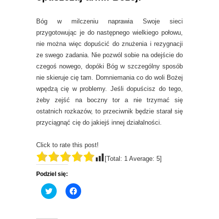
Bóg w milczeniu naprawia Swoje sieci
przygotowując je do następnego wielkiego połowu,
nie można więc dopuścić do znużenia i rezygnacji
ze swego zadania. Nie pozwól sobie na odejście do
czegoś nowego, dopóki Bóg w szczególny sposób
nie skieruje cię tam. Domniemania co do woli Bożej
wpędzą cię w problemy. Jeśli dopuścisz do tego,
żeby zejść na boczny tor a nie trzymać się
ostatnich rozkazów, to przeciwnik będzie starał się
przyciągnąć cię do jakiejś innej działalności.
Click to rate this post!
[Total:
1
Average:
5
]
Podziel się:
C
C
l
l
i
i
c
c
k
k