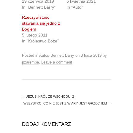
29 czerwca 2019
6 kwietnia 2021
o
o
n
n
In "Bennett Barry"
In "Autor"
T
F
w
a
Rzeczywistość
i
c
t
e
stawania się jedno z
t
b
Bogiem
e
o
r
o
5 lutego 2011
(
k
O
(
In "Królestwo Boże"
p
O
e
p
n
e
Posted in
Autor
,
Bennett Barry
on
3 lipca 2019
by
s
n
i
s
pzaremba
.
Leave a comment
n
i
n
n
e
n
w
e
w
w
i
w
n
i
d
n
o
d
←
JEZUS, KRÓL ZE WSCHODU_2
w
o
)
w
WSZYSTKO, CO NIE JEST Z WIARY, JEST GRZECHEM
→
)
DODAJ KOMENTARZ