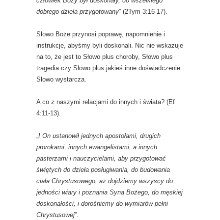
człowiek Boży był doskonały, do wszelkiego
dobrego dzieła przygotowany
” (2Tym 3:16-17).
Słowo Boże przynosi poprawę, napomnienie i
instrukcje, abyśmy byli doskonali. Nic nie wskazuje
na to, że jest to Słowo plus choroby, Słowo plus
tragedia czy Słowo plus jakieś inne doświadczenie.
Słowo wystarcza.
A co z naszymi relacjami do innych i świata? (Ef
4:11-13).
„
I On ustanowił jednych apostołami, drugich
prorokami, innych ewangelistami, a innych
pasterzami i nauczycielami, aby przygotować
świętych do dzieła posługiwania, do budowania
ciała Chrystusowego, aż dojdziemy wszyscy do
jedności wiary i poznania Syna Bożego, do męskiej
doskonałości, i dorośniemy do wymiarów pełni
Chrystusowej
”.