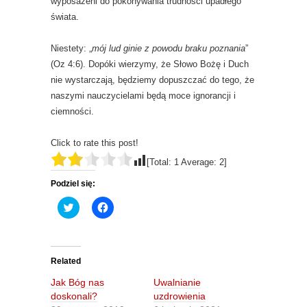
wyposażeni do pokonywania trudności upadłego
świata.
Niestety: „
mój lud ginie z powodu braku poznania
”
(Oz 4:6). Dopóki wierzymy, że Słowo Bożę i Duch
nie wystarczają, będziemy dopuszczać do tego, że
naszymi nauczycielami będą moce ignorancji i
ciemności.
Click to rate this post!
[Total:
1
Average:
2
]
Podziel się:
C
C
l
l
i
i
c
c
k
k
t
t
o
o
Related
s
s
h
h
Jak Bóg nas
Uwalnianie
a
a
r
r
doskonali?
uzdrowienia
e
e